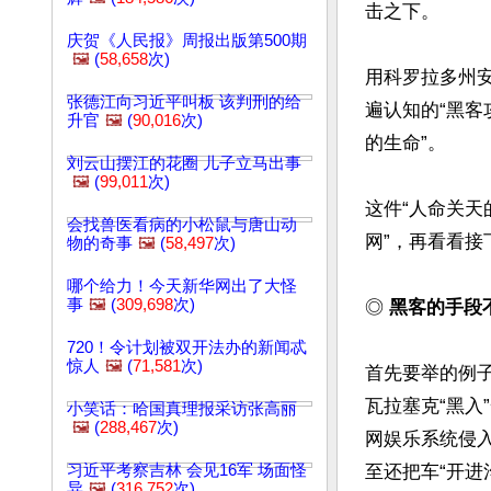
击之下。

庆贺《人民报》周报出版第500期
🖼️
(
58,658
次)
用科罗拉多州安
张德江向习近平叫板 该判刑的给
遍认知的“黑客
升官
🖼️
(
90,016
次)
的生命”。

刘云山摆江的花圈 儿子立马出事
🖼️
(
99,011
次)
这件“人命关天
会找兽医看病的小松鼠与唐山动
网”，再看看接
物的奇事
🖼️
(
58,497
次)
哪个给力！今天新华网出了大怪
事
🖼️
(
309,698
次)
◎ 
黑客的手段不
720！令计划被双开法办的新闻忒
惊人
🖼️
(
71,581
次)
首先要举的例子
瓦拉塞克“黑
小笑话：哈国真理报采访张高丽
🖼️
(
288,467
次)
网娱乐系统侵
习近平考察吉林 会见16军 场面怪
至还把车“开进沟
异
🖼️
(
316,752
次)