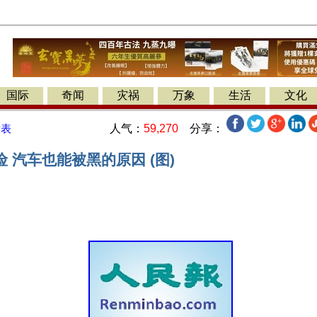
国际
奇闻
灾祸
万象
生活
文化
人气：
59,270
分享：
发表
 汽车也能被黑的原因 (图)