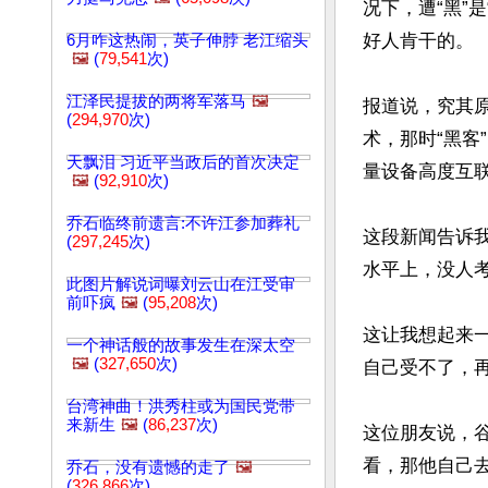
况下，遭“黑”
好人肯干的。

6月咋这热闹，英子伸脖 老江缩头
🖼️
(
79,541
次)
江泽民提拔的两将军落马
🖼️
报道说，究其
(
294,970
次)
术，那时“黑客
天飘泪 习近平当政后的首次决定
量设备高度互联
🖼️
(
92,910
次)
乔石临终前遗言:不许江参加葬礼
这段新闻告诉
(
297,245
次)
水平上，没人考
此图片解说词曝刘云山在江受审
前吓疯
🖼️
(
95,208
次)
这让我想起来一
一个神话般的故事发生在深太空
🖼️
(
327,650
次)
自己受不了，再
台湾神曲！洪秀柱或为国民党带
来新生
🖼️
(
86,237
次)
这位朋友说，
看，那他自己去
乔石，没有遗憾的走了
🖼️
(
326,866
次)