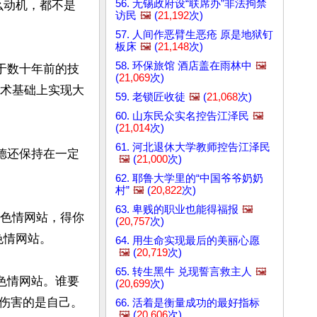
56. 无锡政府设“联席办”非法拘禁
么动机，都不是
访民
🖼️
(
21,192
次)
57. 人间作恶臂生恶疮 原是地狱钉
板床
🖼️
(
21,148
次)
58. 环保旅馆 酒店盖在雨林中
🖼️
于数十年前的技
(
21,069
次)
技术基础上实现大
59. 老锁匠收徒
🖼️
(
21,068
次)
60. 山东民众实名控告江泽民
🖼️
(
21,014
次)
61. 河北退休大学教师控告江泽民
德还保持在一定
🖼️
(
21,000
次)
62. 耶鲁大学里的“中国爷爷奶奶
村”
🖼️
(
20,822
次)
63. 卑贱的职业也能得福报
🖼️
出色情网站，得你
(
20,757
次)
情网站。

64. 用生命实现最后的美丽心愿
🖼️
(
20,719
次)
65. 转生黑牛 兑现誓言救主人
🖼️
色情网站。谁要
(
20,699
次)
害的是自己。 

66. 活着是衡量成功的最好指标
🖼️
(
20,606
次)