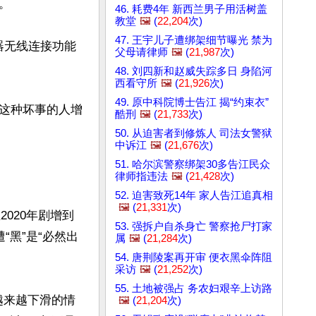


46. 耗费4年 新西兰男子用活树盖
教堂
🖼️
(
22,204
次)
47. 王宇儿子遭绑架细节曝光 禁为
器无线连接功能
父母请律师
🖼️
(
21,987
次)
48. 刘四新和赵威失踪多日 身陷河
西看守所
🖼️
(
21,926
次)
49. 原中科院博士告江 揭“约束衣”
这种坏事的人增
酷刑
🖼️
(
21,733
次)
50. 从迫害者到修炼人 司法女警狱
中诉江
🖼️
(
21,676
次)
51. 哈尔滨警察绑架30多告江民众
律师指违法
🖼️
(
21,428
次)
52. 迫害致死14年 家人告江追真相
🖼️
(
21,331
次)
020年剧增到
53. 强拆户自杀身亡 警察抢尸打家
“黑”是“必然出
属
🖼️
(
21,284
次)
54. 唐荆陵案再开审 便衣黑伞阵阻
采访
🖼️
(
21,252
次)
55. 土地被强占 务农妇艰辛上访路
越来越下滑的情
🖼️
(
21,204
次)