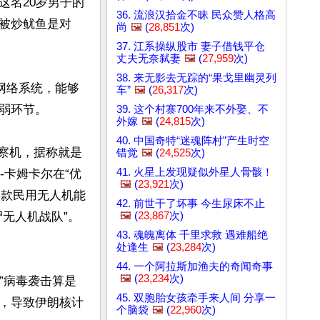
这名20岁男子的
36. 流浪汉拾金不昧 民众赞人格高
被炒鱿鱼是对
尚
🖼️
(
28,851
次)
37. 江系操纵股市 妻子借钱平仓
丈夫无奈弑妻
🖼️
(
27,959
次)
38. 来无影去无踪的“果戈里幽灵列
网络系统，能够
车”
🖼️
(
26,317
次)
环节。

39. 这个村寨700年来不外娶、不
外嫁
🖼️
(
24,815
次)
40. 中国奇特“迷魂阵村”产生时空
侦察机，据称就是
错觉
🖼️
(
24,525
次)
41. 火星上发现疑似外星人骨骸！
-卡姆卡尔在“优
🖼️
(
23,921
次)
本款民用无人机能
42. 前世干了坏事 今生尿床不止
🖼️
(
23,867
次)
无人机战队”。
43. 魂魄离体 千里求救 遇难船绝
处逢生
🖼️
(
23,284
次)
44. 一个阿拉斯加渔夫的奇闻奇事
🖼️
(
23,234
次)
”病毒袭击算是
45. 双胞胎女孩牵手来人间 分享一
，导致伊朗核计
个脑袋
🖼️
(
22,960
次)