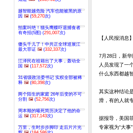
越智能越危险 汽车也能被黑的原
因
🖼️
(
59,270
次)
拍案叫绝！猫头鹰蝶吓退捕食者
有奇招(5图) (
291,007
次)
【人民报消息
傻头千儿了！中共正全球巡展江
最大罪证
🖼️
(
332,337
次)
7月28日，新
江泽民在祖籍出了大事，轰动全
人员发现了一
国
🖼️
(
117,572
次)
什么东西都越智
31省级政法委书记 实权全部被稀
释
🖼️
(
80,398
次)
其实这种结论
两个陌生的家庭 26年后变的不可
分割
🖼️
(
52,756
次)
滑，有的人就专
周本顺的嘬死简历决定了他的命
运
🖼️
(
317,143
次)
据报导，美国菲
专家视为“大
万里，生时步步脚印 走后片片光
辉
🖼️
(
184,586
次)