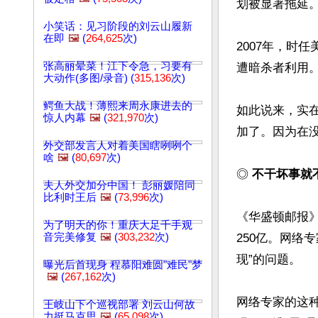
划被显著拖延
小笑话：见习阶段的刘云山履新
在即
🖼️
(
264,625
次)
2007年，时
张高丽晕菜！江下令急，习要有
遭暗杀者利用
大动作(多图/录音) (
315,136
次)
鳄鱼大战！薄熙来周永康进去的
如此说来，实
惊人内幕
🖼️
(
321,970
次)
加了。因为在没
外交部发言人对着美国瞎咧咧个
啥
🖼️
(
80,697
次)
◎ 
不干坏事就
夫人外交加分中国！ 彭丽媛陪同
比利时王后
🖼️
(
73,996
次)
《华盛顿邮报》
为了明天的你！重庆大足千手观
音完美修复
🖼️
(
303,232
次)
250亿。网络
现”的问题。 

曝光后首现身 程慕阳难圆"难民"梦
🖼️
(
267,162
次)
网络专家的这种
王岐山下个巡视部署 刘云山何故
力挺马克思
🖼️
(
65,098
次)