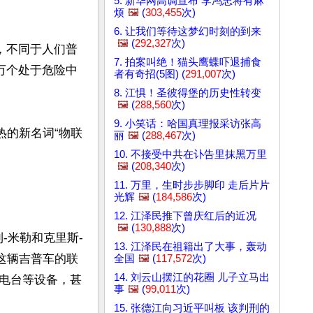
5. 新华网高调宣布 李鸿忠将有麻
烦
🖼️
(
303,455
次)
6. 让我们等待这梦幻时刻的到来
🖼️
(
292,327
次)
说，不同于人们普
7. 拍案叫绝！猫头鹰蝶吓退捕食
0万个处于危险中
者有奇招(5图) (
291,007
次)
8. 江惧！圣彼得堡的历史性转变
🖼️
(
288,560
次)
9. 小笑话：哈国真理报采访张高
热的新名词“物联
丽
🖼️
(
288,467
次)
10. 不接受中共在讣告里抹黑万里
🖼️
(
208,340
次)
11. 万里，生时步步脚印 走后片片
光辉
🖼️
(
184,586
次)
12. 江泽民推下曾庆红后的近况
🖼️
(
130,888
次)
-米勒和克里斯-
13. 江泽民在祖籍出了大事，轰动
这辆吉普车的联
全国
🖼️
(
117,572
次)
14. 刘云山摆江的花圈 儿子立马出
电台等设备，甚
事
🖼️
(
99,011
次)
15. 张德江向习近平叫板 该判刑的