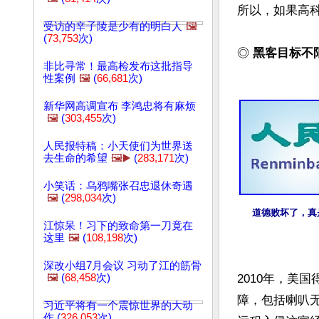
所以，如果高科
受访的辛子陵是少有的明白人
🖼️
(
73,753
次)
◎ 
黑客目标不
非比寻常！最高检发布这批指导
性案例
🖼️
(
66,681
次)
新华网高调宣布 李鸿忠将有麻烦
🖼️
(
303,455
次)
人民报特稿：小天使们为世界送
去生命的希望
🖼️▶️
(
283,171
次)
小笑话：乌鸦嘴张召忠退休奇遇
🖼️
(
298,034
次)
道德败坏了，真
江惊呆！习下的致命第一刀竟在
这里
🖼️
(
108,198
次)
深改小组7月会议 习动了江的筋骨
🖼️
(
68,458
次)
2010年，美
障，包括喇叭
习近平将有一个震惊世界的大动
作 (
326,053
次)