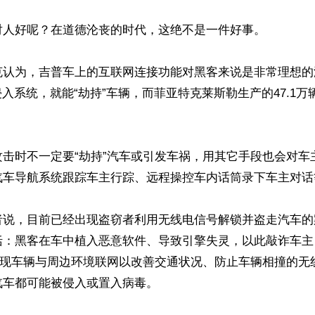
对人好呢？在道德沦丧的时代，这绝不是一件好事。

克认为，吉普车上的互联网连接功能对黑客来说是非常理想的
侵入系统，就能“劫持”车辆，而菲亚特克莱斯勒生产的47.1
攻击时不一定要“劫持”汽车或引发车祸，用其它手段也会对车
汽车导航系统跟踪车主行踪、远程操控车内话筒录下车主对话等
者说，目前已经出现盗窃者利用无线电信号解锁并盗走汽车的
括：黑客在车中植入恶意软件、导致引擎失灵，以此敲诈车主
即实现车辆与周边环境联网以改善交通状况、防止车辆相撞的无
车都可能被侵入或置入病毒。
