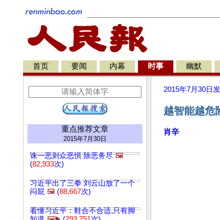
首页
要闻
内幕
时事
幽默
2015年7月30日
越智能越危险
重点推荐文章
肖辛
2015年7月30日
诛一恶则众恶惧 除恶务尽
🖼️
(
82,933
次)
习近平出了三拳 刘云山放了一个
闷屁
🖼️
(
88,667
次)
看懂习近平：鞋合不合适,只有脚
知道
🖼️▶️
(
293,751
次)