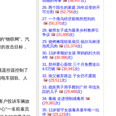
动物的奇事
🖼️
(
58,497
次)
26. 两个陌生的家庭 26年后变的不
可分割
🖼️
(
52,756
次)
27. 一个俄乌经济新闻所想到的
🖼️
(
50,370
次)
28. 被拐女子成为最美乡村教师引
争议
🖼️
(
31,890
次)
的“物联网”。汽
29. 烧烤摊现组装扇贝 福尔马林浸
泡死贝肉
🖼️
(
31,374
次)
迎的攻击目标，
30. 13岁孝顺好女孩 帮妈妈扫大街
4年
🖼️
(
30,986
次)
31. 郑州爱心面馆 三个月免费送出
4.5万碗
🖼️
(
30,941
次)
电视遥控器控制了
32. 病父被弃路边 子女仍不露面
列电车脱轨、人
🖼️
(
29,511
次)


33. 残疾男子用手爬到广州 寻找失
踪的儿子
🖼️
(
29,488
次)
34. 毒殇 走进强制戒毒所
🖼️
量客户投诉车辆故
(
29,381
次)
心”一名前雇员
35. 12岁留守女孩毒杀童年唯一玩
伴
🖼️
(
29,123
次)