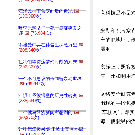
江泽民推下曾庆红后的近况
🖼️
高科技是不是
(
130,888
次)
曝李光耀父子一死一癌症突发之
米勒和瓦拉塞
谜
🖼️
(
76,984
次)
车的IP地址，
不接受中共在讣告里抹黑万里
🖼️
漏洞。

(
208,340
次)
让我们等待这梦幻时刻的到来
🖼️
实际上，黑客
(
292,327
次)
失，比如利用
一个不可思议的奇闻曾轰动世界
🖼️
(
66,642
次)
网络安全研究
江惧！圣彼得堡的历史性转变
🖼️
(
288,560
次)
出现的手段包
“车联网”，
一个俄乌经济新闻所想到的
🖼️
(
50,370
次)
每一辆驶经的汽
让张德江傻呆懵 王岐山真有奇招
🖼️
(
81,414
次)