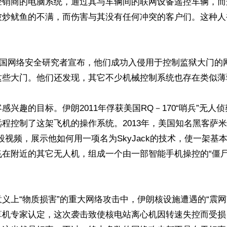
经销商的电脑系统，通过其与车辆间的联网设备遥控车辆，而
被炒鱿鱼的不满，而伤害与其没有任何冲突的客户们。这种人
名美国网络安全研究者宣布，他们成功入侵用于控制监狱大门的
这些大门。他们还发现，其它不少机械控制系统也存在类似薄弱
感兴趣的目标。伊朗2011年俘获美国RQ－170“哨兵”无人
程控制了这架飞机的操作系统。2013年，美国知名黑客萨米
段视频，展示他如何用一项名为SkyJack的技术，使一架基
飞在附近的其它无人机，组成一个由一部智能手机操控的“僵尸


义上“物质损害”的重大网络攻击中，伊朗核设施遭遇的“震网
算机专家认定，这次袭击致使核电站离心机因转速失控而受损