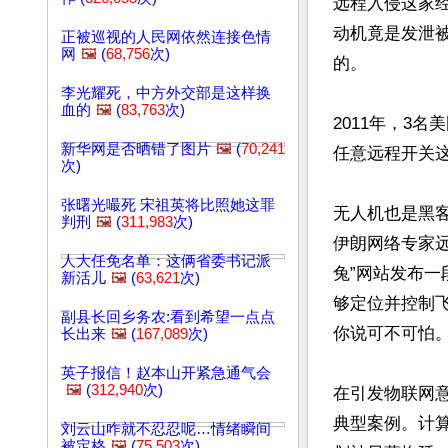
远程入侵这家
动机竟是发泄
正被巡视的人民网依然连接色情
网
🖼️
(
68,756
次)
的。

李光耀死，中方外交部是这样换
血的
🖼️
(
83,763
次)
2011年，3
新华网是否晒错了图片
🖼️
(
70,241
任意远程开关
次)
张曙光嘬死 宋祖英将比照她这罪
无人机也是黑客
判刑
🖼️
(
311,983
次)
伊朗网络专家远
人大任免名单：这俩省委书记派
兔”网站发布一
新活儿
🖼️
(
63,621
次)
够定位并控制
副县长回乡务农:看到希望一点点
你说可不可怕。
长出来
🖼️
(
167,089
次)
英子报信！赵本山开紧急通气会
🖼️
(
312,940
次)
在引发物联网意
典型案例。计
刘云山咋就不忍忍呢…情绪瞬间
被定格
🖼️
(
75,503
次)