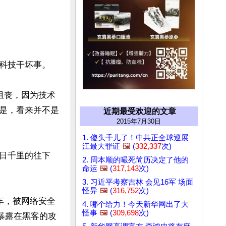
科技干坏事。

沮丧，因为技术
是，看来并不是
近期最受欢迎的文章
2015年7月30日
1. 傻头千儿了！中共正全球巡展
江最大罪证
🖼️
(
332,337
次)
日千里的往下
2. 周本顺的嘬死简历决定了他的
命运
🖼️
(
317,143
次)
3. 习近平考察吉林 会见16军 场面
怪异
🖼️
(
316,752
次)
车，被网络安全
4. 哪个给力！今天新华网出了大
怪事
🖼️
(
309,698
次)
暴露在黑客的攻