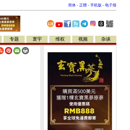
简体
-
正體
-
手机版
-
电子报
专题
寰宇
维权
视频
杂谈