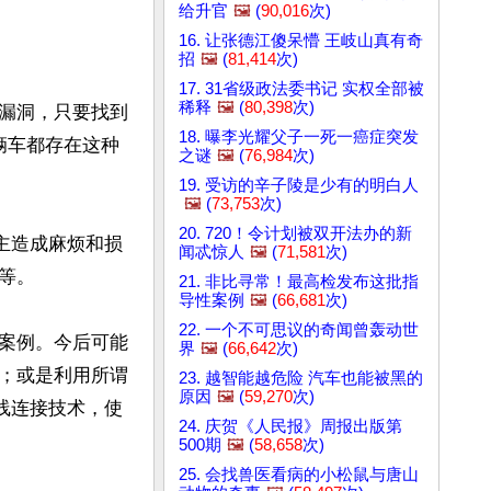
给升官
🖼️
(
90,016
次)
16. 让张德江傻呆懵 王岐山真有奇
招
🖼️
(
81,414
次)
17. 31省级政法委书记 实权全部被
稀释
🖼️
(
80,398
次)
漏洞，只要找到
18. 曝李光耀父子一死一癌症突发
万辆车都存在这种
之谜
🖼️
(
76,984
次)
19. 受访的辛子陵是少有的明白人
🖼️
(
73,753
次)
20. 720！令计划被双开法办的新
主造成麻烦和损
闻忒惊人
🖼️
(
71,581
次)
。

21. 非比寻常！最高检发布这批指
导性案例
🖼️
(
66,681
次)
22. 一个不可思议的奇闻曾轰动世
案例。今后可能
界
🖼️
(
66,642
次)
；或是利用所谓
23. 越智能越危险 汽车也能被黑的
原因
🖼️
(
59,270
次)
线连接技术，使
24. 庆贺《人民报》周报出版第
500期
🖼️
(
58,658
次)
25. 会找兽医看病的小松鼠与唐山