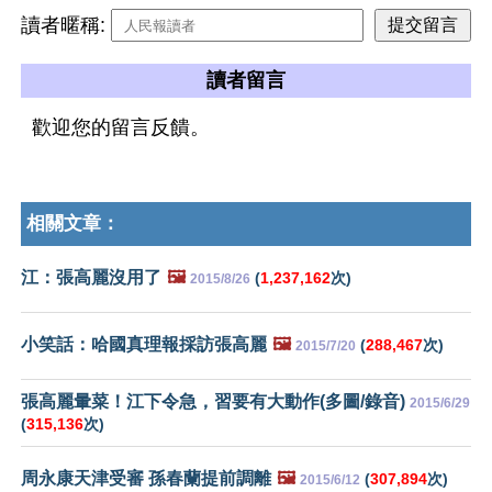
讀者暱稱:
讀者留言
歡迎您的留言反饋。
相關文章：
江：張高麗沒用了
🖼️
(
1,237,162
次)
2015/8/26
小笑話：哈國真理報採訪張高麗
🖼️
(
288,467
次)
2015/7/20
張高麗暈菜！江下令急，習要有大動作(多圖/錄音)
2015/6/29
(
315,136
次)
周永康天津受審 孫春蘭提前調離
🖼️
(
307,894
次)
2015/6/12