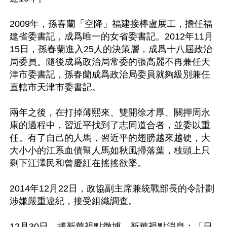
2009年，孫春蘭「空降」福建接棒盧展工，擔任福
建省委書記，成爲唯一的女省委書記。2012年11月
15日，孫春蘭進入25人的決策層，成爲十八屆政治
局委員。隨後成爲政治局常委的張高麗不再兼任天
津市委書記，孫春蘭成爲政治局委員就夠級別兼任
直轄市天津市委書記。

兩年之後，在打掉薄熙來、雙開徐才厚、關押周永
康的過程中，習近平找到了志同道合者，並委以重
任。有了自己的人馬，習近平的翅膀越來越硬，大
大小小的江系血債幫人馬如秋風掃落葉，枝頭上只
剩下江澤民和曾慶紅在搖搖欲墜。

2014年12月22日，政協副主席兼統戰部長的令計劃
涉嫌嚴重違紀，接受組織調查。 

12月30日，據新華視點微博、新華視點消息：「日