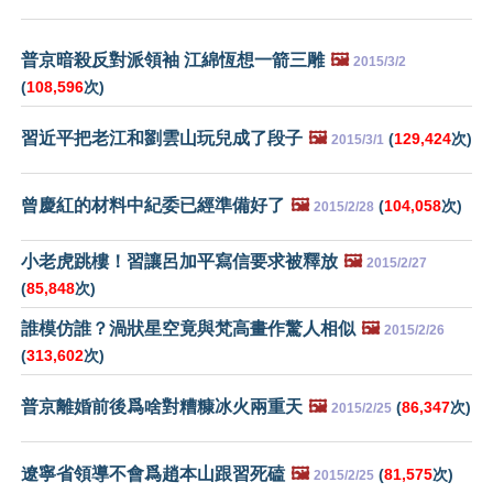
普京暗殺反對派領袖 江綿恆想一箭三雕
🖼️
2015/3/2
(
108,596
次)
習近平把老江和劉雲山玩兒成了段子
🖼️
(
129,424
次)
2015/3/1
曾慶紅的材料中紀委已經準備好了
🖼️
(
104,058
次)
2015/2/28
小老虎跳樓！習讓呂加平寫信要求被釋放
🖼️
2015/2/27
(
85,848
次)
誰模仿誰？渦狀星空竟與梵高畫作驚人相似
🖼️
2015/2/26
(
313,602
次)
普京離婚前後爲啥對糟糠冰火兩重天
🖼️
(
86,347
次)
2015/2/25
遼寧省領導不會爲趙本山跟習死磕
🖼️
(
81,575
次)
2015/2/25