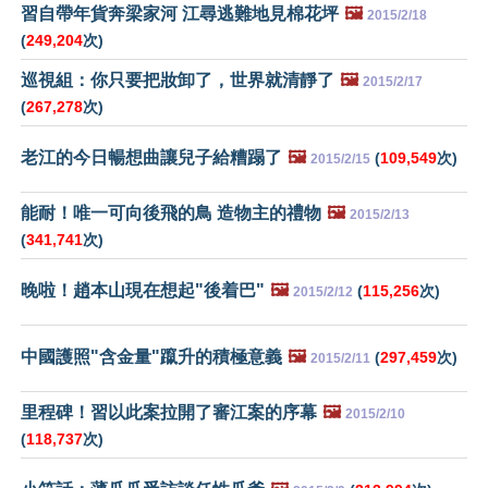
習自帶年貨奔梁家河 江尋逃難地見棉花坪
🖼️
2015/2/18
(
249,204
次)
巡視組：你只要把妝卸了，世界就清靜了
🖼️
2015/2/17
(
267,278
次)
老江的今日暢想曲讓兒子給糟蹋了
🖼️
(
109,549
次)
2015/2/15
能耐！唯一可向後飛的鳥 造物主的禮物
🖼️
2015/2/13
(
341,741
次)
晚啦！趙本山現在想起"後着巴"
🖼️
(
115,256
次)
2015/2/12
中國護照"含金量"躥升的積極意義
🖼️
(
297,459
次)
2015/2/11
里程碑！習以此案拉開了審江案的序幕
🖼️
2015/2/10
(
118,737
次)