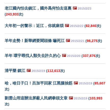
老江國內怕去鎮江，國外爲何怕去這裏
🖼️
2015/2/23
(
243,933
次)
大年初一的警示：近江，你就麻煩
🖼️
(
82,840
次)
2015/2/22
羊年走勢！新華網要聞頭條 嚇死江
🖼️
(
98,275
次)
2015/2/21
羊年 環宇尋找人類失去許久的心
🖼️
(
337,876
次)
2015/2/20
清平樂 鎮江
🖼️
(
112,613
次)
2015/2/19
哈，啥日子口！呂加平回家 江黑腿抽筋
🖼️
(
85,607
2015/2/19
次)
劉雲山用這辦法屏蔽人民網拳頭文章
🖼️
(
103,993
2015/2/19
次)