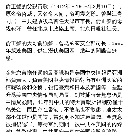
俞正聲的父親黃敬（1912年－1958年2月10日），
原名俞啓威，又名俞大衛，俞明震之孫。曾與江青
同居，中共建政後爲首任天津市市長。俞正聲的母
親範瑾，曾任北京市政協主席、北京日報社社長。

俞正聲的大哥俞強聲，曾爲國家安全部司長，1986
年叛逃美國，供出潛伏美國四十幾年的間諜金無
怠。

金無怠曾擔任過的最高職務是美國中央情報局亞洲
部負責人，負責美國中央情報局對所有亞洲國家的
情報監督和交換，包括臺灣和日本及韓國等。差點
升爲美國中央情報局副局長。到被捕時金無怠仍是
中情局顧問。41年對中共的特大貢獻所得酬勞僅十
萬美金，而且存在香港，不敢花也不敢露，連太太
都不知道他是間諜，當然更不知道這筆錢。金無怠
被捕後認罪。等待審判期間，被中共在美國的內線
滅口於監獄裏。中共國安一直在美國追殺俞強聲，