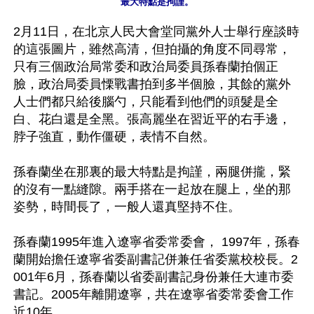
最大特點是拘謹。
2月11日，在北京人民大會堂同黨外人士舉行座談時
的這張圖片，雖然高清，但拍攝的角度不同尋常，
只有三個政治局常委和政治局委員孫春蘭拍個正
臉，政治局委員慄戰書拍到多半個臉，其餘的黨外
人士們都只給後腦勺，只能看到他們的頭髮是全
白、花白還是全黑。張高麗坐在習近平的右手邊，
脖子強直，動作僵硬，表情不自然。

孫春蘭坐在那裏的最大特點是拘謹，兩腿併攏，緊
的沒有一點縫隙。兩手搭在一起放在腿上，坐的那
姿勢，時間長了，一般人還真堅持不住。

孫春蘭1995年進入遼寧省委常委會， 1997年，孫春
蘭開始擔任遼寧省委副書記併兼任省委黨校校長。2
001年6月，孫春蘭以省委副書記身份兼任大連市委
書記。2005年離開遼寧，共在遼寧省委常委會工作
近10年。
