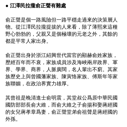
● 
江澤民拉攏俞正聲有難處
俞正聲是個一路風險但一路平穩走過來的決策層人
物。從江澤民拉攏提拔的人來看，除了薄熙來這種
野心勃勃的，父親又是個極壞的元老之外，其餘的
都是平常人家出身。

俞正聲出身於浙江紹興世代當官的顯赫俞姓家族，
歷經百年而不衰，家族成員涉及海峽兩岸政界、軍
界、學界、商界，人脈廣闊，名人輩出不窮。其家
族歷史上與曾國藩家族、陳寅恪家族、傅斯年等家
族聯姻，在政治界實力雄厚。

其曾祖是晚清進士俞明震，其堂叔公爲原中華民國
國防部部長俞大維，而俞大維之子俞揚和娶蔣經國
的女兒蔣孝章爲妻，俞正聲堂弟俞祖聲是蔣經國的
外孫。
