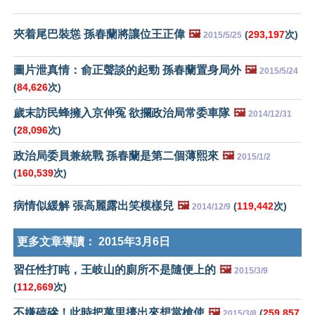
夾着尾巴裝慫 孫春蘭將讓位王正偉
🖼️
(
293,197
次)
2015/5/25
圖片泄真情：俞正聲談的起勁 孫春蘭置身局外
🖼️
2015/5/24
(
84,626
次)
歲末訪民蜂擁入京伸冤 欲攔政治局常委車隊
🖼️
2014/12/31
(
28,096
次)
政治局委員兼統戰 孫春蘭是第二個薄熙來
🖼️
2015/1/2
(
160,539
次)
病情似緩解 張高麗露出笑模樣兒
🖼️
(
119,442
次)
2014/12/9
更多文章導讀：
2015年3月6日
習任性打盹，王岐山的廁所不是隨便上的
🖼️
2015/3/9
(
112,669
次)
不嫌磕磣！此時把萬里擡出來想當槍使
🖼️
(
259,857
2015/3/8