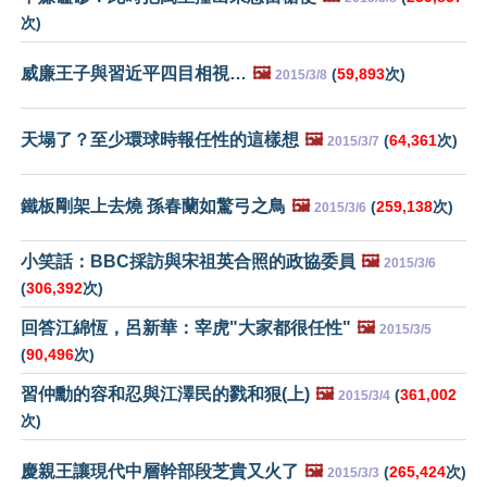
次)
威廉王子與習近平四目相視…
🖼️
(
59,893
次)
2015/3/8
天塌了？至少環球時報任性的這樣想
🖼️
(
64,361
次)
2015/3/7
鐵板剛架上去燒 孫春蘭如驚弓之鳥
🖼️
(
259,138
次)
2015/3/6
小笑話：BBC採訪與宋祖英合照的政協委員
🖼️
2015/3/6
(
306,392
次)
回答江綿恆，呂新華：宰虎"大家都很任性"
🖼️
2015/3/5
(
90,496
次)
習仲勳的容和忍與江澤民的戮和狠(上)
🖼️
(
361,002
2015/3/4
次)
慶親王讓現代中層幹部段芝貴又火了
🖼️
(
265,424
次)
2015/3/3