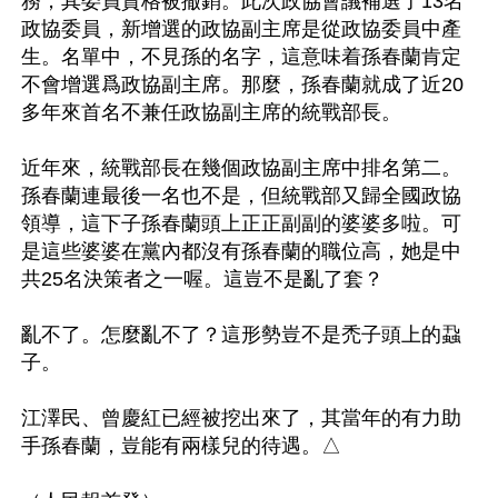
務，其委員資格被撤銷。此次政協會議補選了13名
政協委員，新增選的政協副主席是從政協委員中產
生。名單中，不見孫的名字，這意味着孫春蘭肯定
不會增選爲政協副主席。那麼，孫春蘭就成了近20
多年來首名不兼任政協副主席的統戰部長。

近年來，統戰部長在幾個政協副主席中排名第二。
孫春蘭連最後一名也不是，但統戰部又歸全國政協
領導，這下子孫春蘭頭上正正副副的婆婆多啦。可
是這些婆婆在黨內都沒有孫春蘭的職位高，她是中
共25名決策者之一喔。這豈不是亂了套？

亂不了。怎麼亂不了？這形勢豈不是禿子頭上的蝨
子。

江澤民、曾慶紅已經被挖出來了，其當年的有力助
手孫春蘭，豈能有兩樣兒的待遇。△
