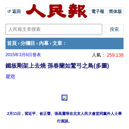
↺ 返回 
電子報
简体版
首頁
分欄目
內幕
文章
›
›
›
：
2015年3月6日
發表
人氣：
259,138
鐵板剛架上去燒 孫春蘭如驚弓之鳥(多圖)
瞿咫
2月11日，習近平、俞正聲、張高麗等在北京人民大會堂同黨外人士舉
行座談。