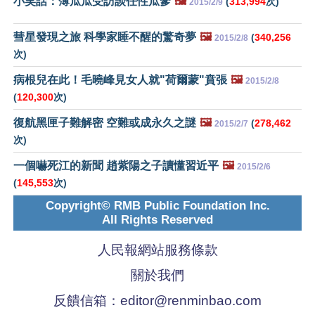
小笑話：薄瓜瓜受訪談任性瓜爹
🖼️
(
313,994
次)
2015/2/9
彗星發現之旅 科學家睡不醒的驚奇夢
🖼️
(
340,256
2015/2/8
次)
病根兒在此！毛曉峰見女人就"荷爾蒙"賁張
🖼️
2015/2/8
(
120,300
次)
復航黑匣子難解密 空難或成永久之謎
🖼️
(
278,462
2015/2/7
次)
一個嚇死江的新聞 趙紫陽之子讀懂習近平
🖼️
2015/2/6
(
145,553
次)
Copyright© RMB Public Foundation Inc.
All Rights Reserved
人民報網站服務條款
關於我們
反饋信箱：
editor@renminbao.com