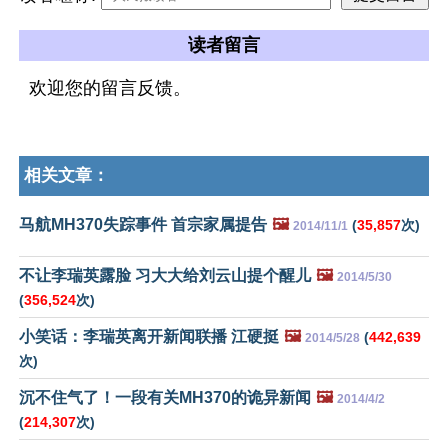
读者留言
欢迎您的留言反馈。
相关文章：
马航MH370失踪事件 首宗家属提告
🖼️
(
35,857
次)
2014/11/1
不让李瑞英露脸 习大大给刘云山提个醒儿
🖼️
2014/5/30
(
356,524
次)
小笑话：李瑞英离开新闻联播 江硬挺
🖼️
(
442,639
2014/5/28
次)
沉不住气了！一段有关MH370的诡异新闻
🖼️
2014/4/2
(
214,307
次)