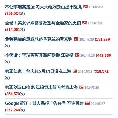
不让李瑞英露脸 习大大给刘云山提个醒儿
🖼️
2014/5/30
(
356,524
次)
全错！美女求嫁富翁欲望与金融家的支招
🖼️
2014/5/30
(
214,091
次)
希特勒猫的遭遇想起乌克兰的普京狗
🖼️
(
191,299
2014/5/29
次)
小笑话：李瑞英离开新闻联播 江硬挺
🖼️
(
442,639
2014/5/28
次)
韩正知道！曾庆红5月14日没在上海
🖼️
(
318,572
2014/5/28
次)
韩正刘云山搞鬼 江绵恒未陪习考察上海
🖼️
2014/5/28
(
354,570
次)
Google帮江！封人民报广告账号 不许再建
🖼️
2014/5/27
(
277,268
次)