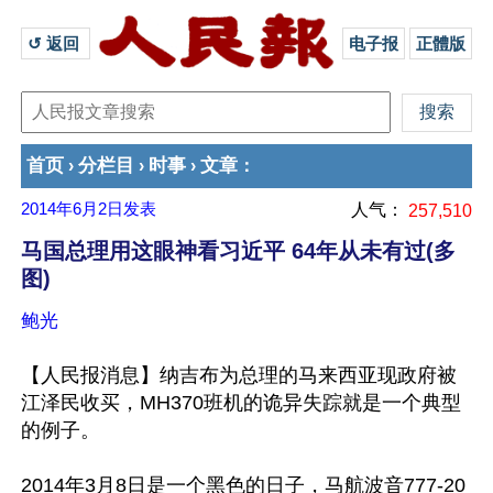
↺ 返回 
电子报
正體版
首页
分栏目
时事
文章
›
›
›
：
2014年6月2日
发表
人气：
257,510
马国总理用这眼神看习近平 64年从未有过(多
图)
鲍光
【人民报消息】纳吉布为总理的马来西亚现政府被
江泽民收买，MH370班机的诡异失踪就是一个典型
的例子。

2014年3月8日是一个黑色的日子，马航波音777-20