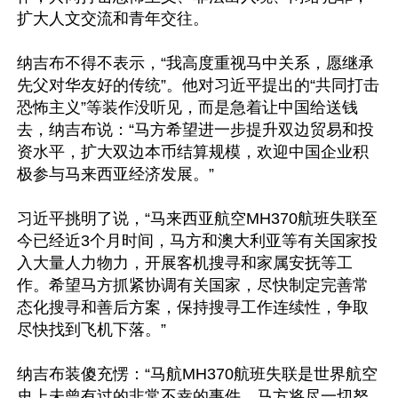
扩大人文交流和青年交往。

纳吉布不得不表示，“我高度重视马中关系，愿继承
先父对华友好的传统”。他对习近平提出的“共同打击
恐怖主义”等装作没听见，而是急着让中国给送钱
去，纳吉布说：“马方希望进一步提升双边贸易和投
资水平，扩大双边本币结算规模，欢迎中国企业积
极参与马来西亚经济发展。”

习近平挑明了说，“马来西亚航空MH370航班失联至
今已经近3个月时间，马方和澳大利亚等有关国家投
入大量人力物力，开展客机搜寻和家属安抚等工
作。希望马方抓紧协调有关国家，尽快制定完善常
态化搜寻和善后方案，保持搜寻工作连续性，争取
尽快找到飞机下落。”

纳吉布装傻充愣：“马航MH370航班失联是世界航空
史上未曾有过的非常不幸的事件，马方将尽一切努