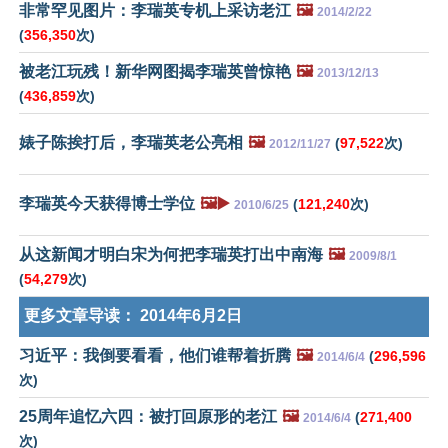
非常罕见图片：李瑞英专机上采访老江
🖼️
2014/2/22
(
356,350
次)
被老江玩残！新华网图揭李瑞英曾惊艳
🖼️
2013/12/13
(
436,859
次)
婊子陈挨打后，李瑞英老公亮相
🖼️
(
97,522
次)
2012/11/27
李瑞英今天获得博士学位
🖼️▶️
(
121,240
次)
2010/6/25
从这新闻才明白宋为何把李瑞英打出中南海
🖼️
2009/8/1
(
54,279
次)
更多文章导读：
2014年6月2日
习近平：我倒要看看，他们谁帮着折腾
🖼️
(
296,596
2014/6/4
次)
25周年追忆六四：被打回原形的老江
🖼️
(
271,400
2014/6/4
次)