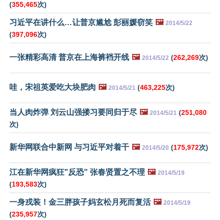
(
355,465
次)
习近平在讲什么…让普京尴尬 彭丽媛窃笑
🖼️
2014/5/22
(
397,096
次)
一张精彩高清 普京在上海裤裆开线
🖼️
(
262,269
次)
2014/5/22
哇，宋祖英爱吃大块肥肉
🖼️
(
463,225
次)
2014/5/21
当人肉炸弹 刘云山强搂习要同归于尽
🖼️
(
251,080
2014/5/21
次)
新华网联合中新网 与习近平对着干
🖼️
(
175,972
次)
2014/5/20
江在新华网疯狂"反恐" 张春贤置之不理
🖼️
2014/5/19
(
193,583
次)
一身戎装！金三胖孩子妈玄松月死而复活
🖼️
2014/5/19
(
235,957
次)