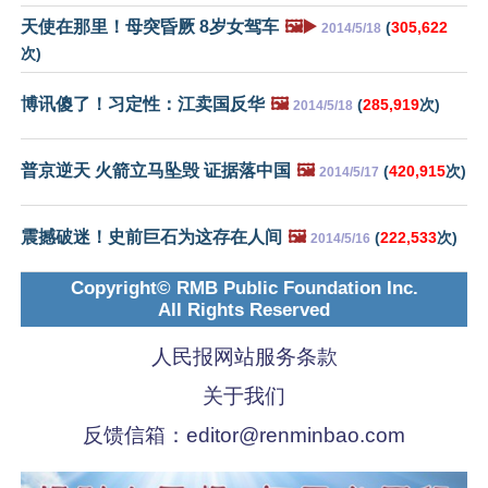
天使在那里！母突昏厥 8岁女驾车
🖼️▶️
(
305,622
2014/5/18
次)
博讯傻了！习定性：江卖国反华
🖼️
(
285,919
次)
2014/5/18
普京逆天 火箭立马坠毁 证据落中国
🖼️
(
420,915
次)
2014/5/17
震撼破迷！史前巨石为这存在人间
🖼️
(
222,533
次)
2014/5/16
Copyright© RMB Public Foundation Inc.
All Rights Reserved
人民报网站服务条款
关于我们
反馈信箱：
editor@renminbao.com