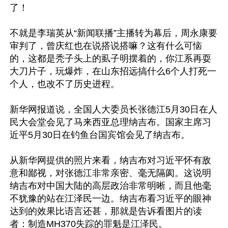
了！

不就是李瑞英从“新闻联播”主播转为幕后，周永康要
审判了，曾庆红也在说搭说搭嘛？这有什么可恼
的，这都是秃子头上的虱子明摆着的，你江系再耍
大刀片子，玩爆炸，在山东招远搞什么6个人打死一
个人，也改不了历史进程。

新华网报道说，全国人大委员长张德江5月30日在人
民大会堂会见了马来西亚总理纳吉布。国家主席习
近平5月30日在钓鱼台国宾馆会见了纳吉布。

从新华网提供的照片来看，纳吉布对习近平怀有敌
意和鄙视，对张德江非常亲密、毫无隔阂。这说明
纳吉布对中国大陆的高层政治非常明晰，而且他毫
不犹豫的站在江泽民一边。纳吉布看习近平的眼神
达到的效果比语言还甚，那就是告诉看图片的读
者：制造MH370失踪的罪魁是江泽民。
