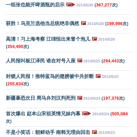
一纸张也能开啤酒瓶的启示
🖼️▶️
(
367,277
次)
2014/5/26
获胜！乌克兰选他当总统绝非偶然
🖼️
(
199,996
次)
2014/5/26
高清！习上海考察 江绵恒出来冒个泡儿
🖼️
2014/5/26
(
354,490
次)
人民报叫板江泽民 谁在对号入座
🖼️
(
294,443
次)
2014/5/25
封锁人民报！推特蓝鸟的翅膀被中共折断
🖼️
2014/5/25
(
255,834
次)
新疆暴恐次日 周马弁刘汉判死刑
🖼️
(
197,376
次)
2014/5/24
首次爆出 赵本山宋祖英情兄妹内幕
🖼️▶️
(
505,084
2014/5/24
次)
不是小笑话：朝鲜动手 南韩无理由回击
🖼️
2014/5/23