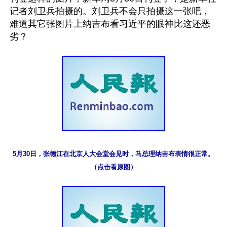
记者刘卫兵拍摄的。刘卫兵不会只拍摄这一张吧，
难道其它张图片上纳吉布看习近平的眼神比这还恶
5月30日，张德江在北京人大会堂会见时，马总理纳吉布表情很正常。

（点击看原图）