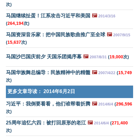
次)
马国继续扯蛋！江系攻击习近平和美国
🖼️
2014/3/16
(
264,194
次)
马国资深音乐家：把中国民族歌曲推广至全球
🖼️
2007/9/15
(
15,637
次)
马国沙巴国庆前夕 天国乐团揭序幕
🖼️
(
19,000
次)
2007/8/31
马国华族舞总编导：民族精神中的精髓
🖼️
(
15,749
2007/4/22
次)
更多文章导读：
2014年6月2日
习近平：我倒要看看，他们谁帮着折腾
🖼️
(
296,596
2014/6/4
次)
25周年追忆六四：被打回原形的老江
🖼️
(
271,400
2014/6/4
次)