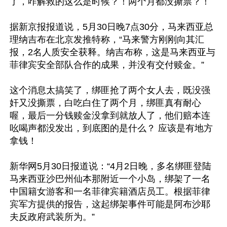
了，咋解救的这么是时候？！两个月都没撕票？！

据新京报报道说，5月30日晚7点30分，马来西亚总
理纳吉布在北京发推特称，“马来警方刚刚向其汇
报，2名人质安全获释。纳吉布称，这是马来西亚与
菲律宾安全部队合作的成果，并没有交付赎金。”

这个消息太搞笑了，绑匪抢了两个女人去，既没强
奸又没撕票，白吃白住了两个月，绑匪真有耐心
喔，最后一分钱赎金没拿到就放人了，他们赔本连
吆喝声都没发出，到底图的是什么？ 应该是有地方
拿钱！

新华网5月30日报道说：“4月2日晚，多名绑匪登陆
马来西亚沙巴州仙本那附近一个小岛，绑架了一名
中国籍女游客和一名菲律宾籍酒店员工。根据菲律
宾军方提供的报告，这起绑架事件可能是阿布沙耶
夫反政府武装所为。”
