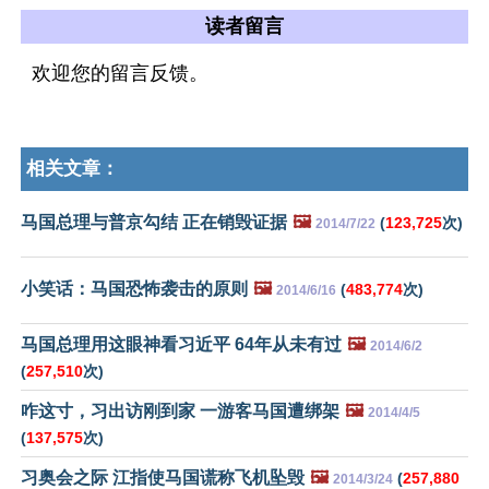
读者留言
欢迎您的留言反馈。
相关文章：
马国总理与普京勾结 正在销毁证据
🖼️
(
123,725
次)
2014/7/22
小笑话：马国恐怖袭击的原则
🖼️
(
483,774
次)
2014/6/16
马国总理用这眼神看习近平 64年从未有过
🖼️
2014/6/2
(
257,510
次)
咋这寸，习出访刚到家 一游客马国遭绑架
🖼️
2014/4/5
(
137,575
次)
习奥会之际 江指使马国谎称飞机坠毁
🖼️
(
257,880
2014/3/24