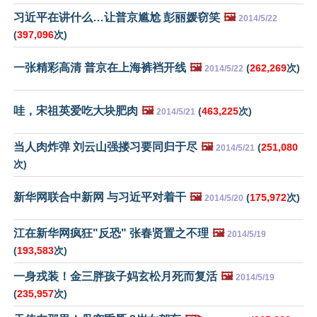
习近平在讲什么…让普京尴尬 彭丽媛窃笑
🖼️
2014/5/22
(
397,096
次)
一张精彩高清 普京在上海裤裆开线
🖼️
(
262,269
次)
2014/5/22
哇，宋祖英爱吃大块肥肉
🖼️
(
463,225
次)
2014/5/21
当人肉炸弹 刘云山强搂习要同归于尽
🖼️
(
251,080
2014/5/21
次)
新华网联合中新网 与习近平对着干
🖼️
(
175,972
次)
2014/5/20
江在新华网疯狂"反恐" 张春贤置之不理
🖼️
2014/5/19
(
193,583
次)
一身戎装！金三胖孩子妈玄松月死而复活
🖼️
2014/5/19
(
235,957
次)