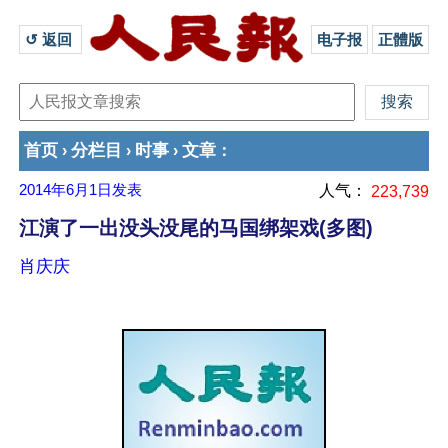
↺ 返回 
电子报
正體版
首页
分栏目
时事
文章
›
›
›
：
2014年6月1日
发表
人气：
223,739
江演了一出没头没尾的马国绑架戏(多图)
肖庆庆