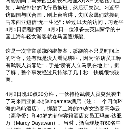
两会期间，马来西亚机长札哈里3月8日突然接到通
知，与安排好的飞行员换班，然后玩失踪。习近平
访四国与联合国，刚上台演讲，失联家属们就接到
马来西亚短信“无一生还”；经过11天的访问，习近平
4月1日启程回家，4月2日一位准备去英国留学的中
国上海年轻女游客就在马国遭绑架。

这是一次非常蹊跷的绑架案，蹊跷的不只是时间上
的巧合，还有就是没人看见绑匪，因为“酒店员工称
有武装人员靠近”，于是“所有人立马趴在地上”，据
了解，整个事发经过只持续了几十秒，快艇很快驶
离。

4月2日晚10点30分许，一伙持枪武装人员突然袭击
了马来西亚仙本那singamata酒店（注：一个四面环
海的岛屿酒店），绑架了上海的29岁女游客高华云
（高华赟）和40岁的菲律宾籍酒店女员工玛茜-达亚
万（Marcy Dayawan）。当时，酒店现场有60名中