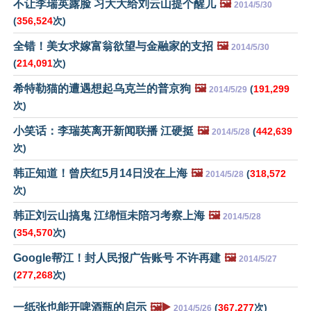
不让李瑞英露脸 习大大给刘云山提个醒儿
🖼️
2014/5/30
(
356,524
次)
全错！美女求嫁富翁欲望与金融家的支招
🖼️
2014/5/30
(
214,091
次)
希特勒猫的遭遇想起乌克兰的普京狗
🖼️
(
191,299
2014/5/29
次)
小笑话：李瑞英离开新闻联播 江硬挺
🖼️
(
442,639
2014/5/28
次)
韩正知道！曾庆红5月14日没在上海
🖼️
(
318,572
2014/5/28
次)
韩正刘云山搞鬼 江绵恒未陪习考察上海
🖼️
2014/5/28
(
354,570
次)
Google帮江！封人民报广告账号 不许再建
🖼️
2014/5/27
(
277,268
次)
一纸张也能开啤酒瓶的启示
🖼️▶️
(
367,277
次)
2014/5/26