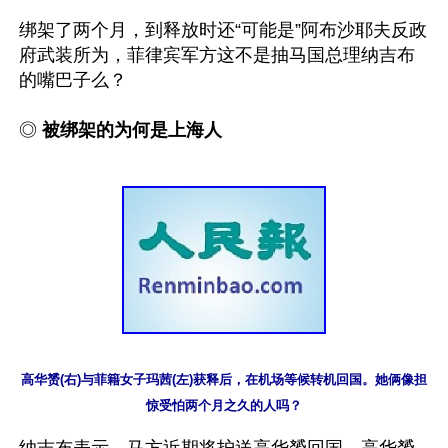
绑架了两个月，到释放时还“可能是”阿布沙耶夫反政
府武装所为，菲律宾军方这不是抽马国总理纳吉布
的嘴巴子么？

◎ 
被绑架的为何是上海人
高华赟(右)与菲籍女子玛茜(左)获释后，在机场等候转机回国。她俩像担
惊受怕两个月之久的人吗？
纳吉布表示，马方近期将护送高华赟回国。高华赟