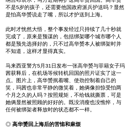
不是5岁的孩子，还需要他国政府派兵护送吗？显然
是怕高华赟说走了嘴，所以才护送到上海。

此时才恍然大悟，整个事发经过只持续了几十秒就
完成了，原来是预谋的，包括绑架哪个城市哪个人
都是预先选择好的，只不过高华赟本人被绑架时并
不知道，这样才显得真实。

马来西亚警方5月31日发布一张高华赟与菲籍女子玛
茜获释后，在机场等候转机回国的照片证实了这一
点。图片上，高华赟抿着嘴、使劲控制着自己的
笑，玛茜也非常平静的微笑着，她俩像担惊受怕两
个月之久的人吗？按照规矩，不给钱就撕票，可是
她俩显然被照顾的好好的。既没消瘦也没憔悴，与
任何被绑架者释放时的状态都不一样。

◎ 
高华赟回上海后的苦恼和麻烦