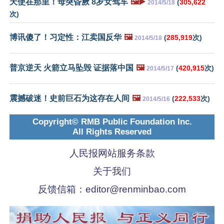
天使在那里！母突昏厥 8岁女驾车
🖼️▶️
(
305,622
2014/5/18
次)
博讯傻了！习定性：江卖国反华
🖼️
(
285,919
次)
2014/5/18
普京逆天 火箭立马坠毁 证据落中国
🖼️
(
420,915
次)
2014/5/17
震撼破迷！史前巨石为这存在人间
🖼️
(
222,533
次)
2014/5/16
Copyright© RMB Public Foundation Inc.
All Rights Reserved
人民报网站服务条款
关于我们
反馈信箱：
editor@renminbao.com