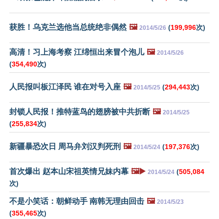
获胜！乌克兰选他当总统绝非偶然
🖼️
(
199,996
次)
2014/5/26
高清！习上海考察 江绵恒出来冒个泡儿
🖼️
2014/5/26
(
354,490
次)
人民报叫板江泽民 谁在对号入座
🖼️
(
294,443
次)
2014/5/25
封锁人民报！推特蓝鸟的翅膀被中共折断
🖼️
2014/5/25
(
255,834
次)
新疆暴恐次日 周马弁刘汉判死刑
🖼️
(
197,376
次)
2014/5/24
首次爆出 赵本山宋祖英情兄妹内幕
🖼️▶️
(
505,084
2014/5/24
次)
不是小笑话：朝鲜动手 南韩无理由回击
🖼️
2014/5/23
(
355,465
次)