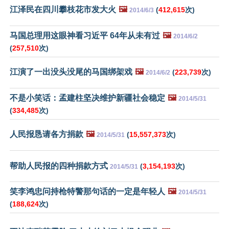
江泽民在四川攀枝花市发大火
🖼️
(
412,615
次)
2014/6/3
马国总理用这眼神看习近平 64年从未有过
🖼️
2014/6/2
(
257,510
次)
江演了一出没头没尾的马国绑架戏
🖼️
(
223,739
次)
2014/6/2
不是小笑话：孟建柱坚决维护新疆社会稳定
🖼️
2014/5/31
(
334,485
次)
人民报恳请各方捐款
🖼️
(
15,557,373
次)
2014/5/31
帮助人民报的四种捐款方式
(
3,154,193
次)
2014/5/31
笑李鸿忠问持枪特警那句话的一定是年轻人
🖼️
2014/5/31
(
188,624
次)