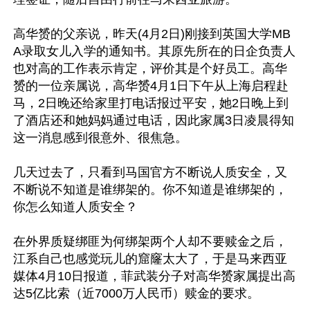
高华赟的父亲说，昨天(4月2日)刚接到英国大学MB
A录取女儿入学的通知书。其原先所在的日企负责人
也对高的工作表示肯定，评价其是个好员工。高华
赟的一位亲属说，高华赟4月1日下午从上海启程赴
马，2日晚还给家里打电话报过平安，她2日晚上到
了酒店还和她妈妈通过电话，因此家属3日凌晨得知
这一消息感到很意外、很焦急。

几天过去了，只看到马国官方不断说人质安全，又
不断说不知道是谁绑架的。你不知道是谁绑架的，
你怎么知道人质安全？

在外界质疑绑匪为何绑架两个人却不要赎金之后，
江系自己也感觉玩儿的窟窿太大了，于是马来西亚
媒体4月10日报道，菲武装分子对高华赟家属提出高
达5亿比索（近7000万人民币）赎金的要求。 
