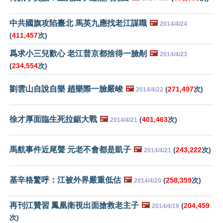
中共國旗攻陷臺北 馬英九應找老江謀職
🖼️
2014/4/24
(
411,457
次)
爲求小三兒歡心 老江普京都捨得一臉剮
🖼️
2014/4/23
(
234,554
次)
劉雲山自說自樂 趙樂際一臉嚴峻
🖼️
(
271,497
次)
2014/4/22
徐才厚面臨生死拉鋸大戰
🖼️
(
401,463
次)
2014/4/21
馬航事件近尾聲 元老不會都是凱子
🖼️
(
243,222
次)
2014/4/21
基辛格驚呼：江被外界嚴重低估
🖼️
(
258,359
次)
2014/4/20
再刊江贊習 鳳凰衛視出面搶救老主子
🖼️
(
204,459
2014/4/19
次)