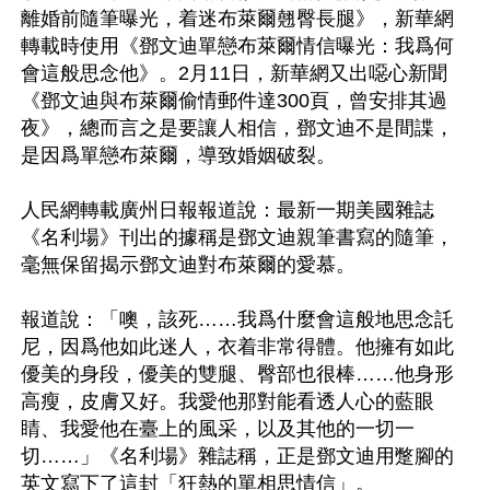
離婚前隨筆曝光，着迷布萊爾翹臀長腿》，新華網
轉載時使用《鄧文迪單戀布萊爾情信曝光：我爲何
會這般思念他》。2月11日，新華網又出噁心新聞
《鄧文迪與布萊爾偷情郵件達300頁，曾安排其過
夜》，總而言之是要讓人相信，鄧文迪不是間諜，
是因爲單戀布萊爾，導致婚姻破裂。

人民網轉載廣州日報報道說：最新一期美國雜誌
《名利場》刊出的據稱是鄧文迪親筆書寫的隨筆，
毫無保留揭示鄧文迪對布萊爾的愛慕。

報道說：「噢，該死……我爲什麼會這般地思念託
尼，因爲他如此迷人，衣着非常得體。他擁有如此
優美的身段，優美的雙腿、臀部也很棒……他身形
高瘦，皮膚又好。我愛他那對能看透人心的藍眼
睛、我愛他在臺上的風采，以及其他的一切一
切……」《名利場》雜誌稱，正是鄧文迪用蹩腳的
英文寫下了這封「狂熱的單相思情信」。
