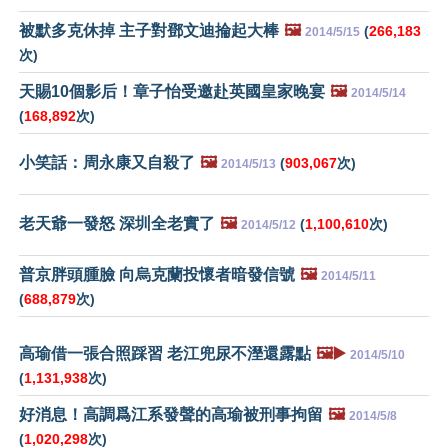
被默多克休掉 主子對鄧文迪掄起大棒
🖼️
(
266,183
2014/5/15
次)
天賜10個影后！章子怡受邀赴英國皇家晚宴
🖼️
2014/5/14
(
168,892
次)
小笑話：周永康又自殺了
🖼️
(
903,067
次)
2014/5/13
老天爺一發怒 深圳全老實了
🖼️
(
1,100,610
次)
2014/5/12
普京胖頭腫臉 向烏克蘭投懷者暗發信號
🖼️
2014/5/11
(
688,879
次)
高瑜借一張合照踩習 老江兜尿不溼還露點
🖼️▶️
2014/5/10
(
1,131,938
次)
好消息！高調爲江系發聲的高瑜被刑事拘留
🖼️
2014/5/8
(
1,020,298
次)