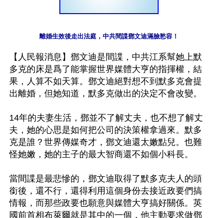
離婚生效後走出法庭，中共間諜鄧文迪滿臉愁容！
【人民報消息】鄧文迪是間諜，中共江系幫她上默
多克的床是爲了能掌握世界媒體大亨的指揮權，結
果，人算不如天算。鄧文迪絕對想不到默多克會提
出離婚，但她知道，默多克做出的決定不會改變。

14年的夫妻生活，鄧並不了解丈夫，也不想了解丈
夫，她的心思是如何把公司的決策權拿過來。默多
克是誰？世界傳媒奇才，鄧文迪還太嫩點兒。也難
怪她嫩，她的主子的最大智商還不如個小科長。

當間諜是最悲慘的，鄧文迪取得了默多克夫人的頭
銜後，還不行，還得利用這個身份去接近政要們搞
情報，而那些政要也願意與媒體大亨搞好關係。英
國前首相布萊爾就是其中的一個，他主動要求做鄧