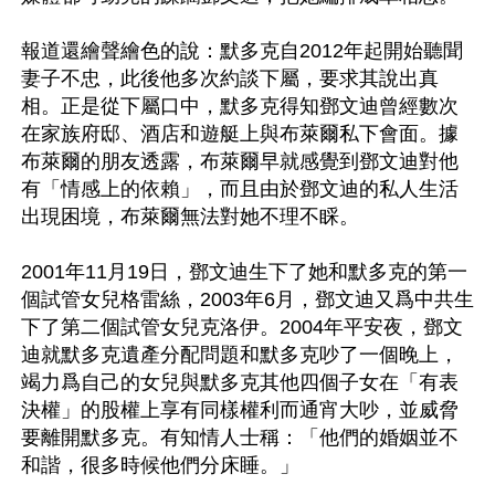
報道還繪聲繪色的說：默多克自2012年起開始聽聞
妻子不忠，此後他多次約談下屬，要求其說出真
相。正是從下屬口中，默多克得知鄧文迪曾經數次
在家族府邸、酒店和遊艇上與布萊爾私下會面。據
布萊爾的朋友透露，布萊爾早就感覺到鄧文迪對他
有「情感上的依賴」，而且由於鄧文迪的私人生活
出現困境，布萊爾無法對她不理不睬。

2001年11月19日，鄧文迪生下了她和默多克的第一
個試管女兒格雷絲，2003年6月，鄧文迪又爲中共生
下了第二個試管女兒克洛伊。2004年平安夜，鄧文
迪就默多克遺產分配問題和默多克吵了一個晚上，
竭力爲自己的女兒與默多克其他四個子女在「有表
決權」的股權上享有同樣權利而通宵大吵，並威脅
要離開默多克。有知情人士稱：「他們的婚姻並不
和諧，很多時候他們分床睡。」
