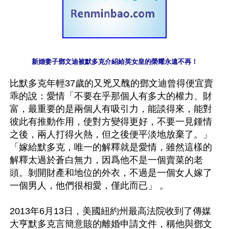
新婚妻子鄧文迪被默多克介紹給英女皇的榮耀永遠不再！
比默多克年輕37歲的又兇又醜的鄧文迪曾得便宜賣
乖的說：愛情「不要在乎那個人有多大的權力、財
富，最重要的是兩個人有吸引力，能談得來，能對
彼此有推動作用，使對方變得更好，不要一見鍾情
之後，兩人打得火熱，但之後便平淡地放棄了。」
「嫁給默多克，唯一的解釋就是愛情，雖然這樣的
解釋太過於蒼白無力，因爲他不是一個賣菜的老
頭。剝開財產和地位的外衣，不過是一個女人嫁了
一個男人，他們很相愛，僅此而已」 。

2013年6月13日，美國紐約州最高法院收到了傳媒
大亨默多克言簡意賅的離婚申請文件，稱他與鄧文