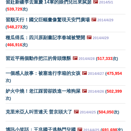
習赴新疆李去重慶 14軍的娘們兒出來脦瑟
🖼️
2014/5/1
(
539,729
次)
習順天行！國父巨幅畫像驚現天安門廣場
🖼️
2014/4/29
(
548,273
次)
種瓜得瓜：四川原副書記李春城被雙開
🖼️
2014/4/29
(
466,916
次)
習近平兩個動作把江的骨頭燉酥
🖼️
(
517,333
次)
2014/4/28
一個感人故事：被塞進行李箱的女孩
🖼️
(
475,954
2014/4/27
次)
妒火中燒！老江踩習卻跌進一堆狗屎
🖼️
(
502,399
2014/4/26
次)
克里米亞人叫苦連天 普京頭大了
🖼️
(
504,050
次)
2014/4/25
博訊小笑話：王兆國子逃熱門兒國
🖼️
(
691,698
次)
2014/4/25