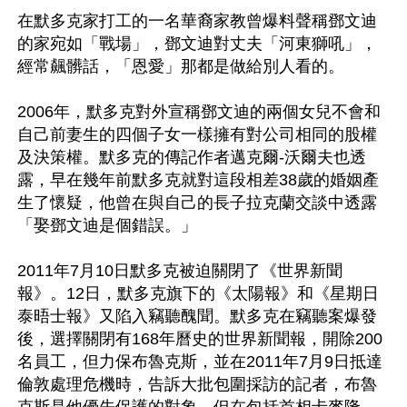
在默多克家打工的一名華裔家教曾爆料聲稱鄧文迪
的家宛如「戰場」，鄧文迪對丈夫「河東獅吼」，
經常飆髒話，「恩愛」那都是做給別人看的。

2006年，默多克對外宣稱鄧文迪的兩個女兒不會和
自己前妻生的四個子女一樣擁有對公司相同的股權
及決策權。默多克的傳記作者邁克爾-沃爾夫也透
露，早在幾年前默多克就對這段相差38歲的婚姻產
生了懷疑，他曾在與自己的長子拉克蘭交談中透露
「娶鄧文迪是個錯誤。」

2011年7月10日默多克被迫關閉了《世界新聞
報》。12日，默多克旗下的《太陽報》和《星期日
泰晤士報》又陷入竊聽醜聞。默多克在竊聽案爆發
後，選擇關閉有168年曆史的世界新聞報，開除200
名員工，但力保布魯克斯，並在2011年7月9日抵達
倫敦處理危機時，告訴大批包圍採訪的記者，布魯
克斯是他優先保護的對象。但在包括首相卡麥隆、