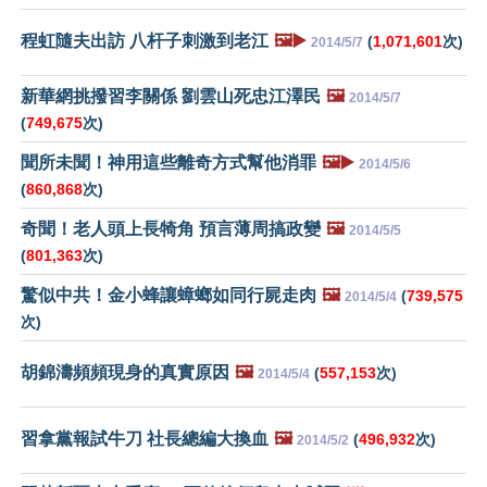
程虹隨夫出訪 八杆子刺激到老江
🖼️▶️
(
1,071,601
次)
2014/5/7
新華網挑撥習李關係 劉雲山死忠江澤民
🖼️
2014/5/7
(
749,675
次)
聞所未聞！神用這些離奇方式幫他消罪
🖼️▶️
2014/5/6
(
860,868
次)
奇聞！老人頭上長犄角 預言薄周搞政變
🖼️
2014/5/5
(
801,363
次)
驚似中共！金小蜂讓蟑螂如同行屍走肉
🖼️
(
739,575
2014/5/4
次)
胡錦濤頻頻現身的真實原因
🖼️
(
557,153
次)
2014/5/4
習拿黨報試牛刀 社長總編大換血
🖼️
(
496,932
次)
2014/5/2