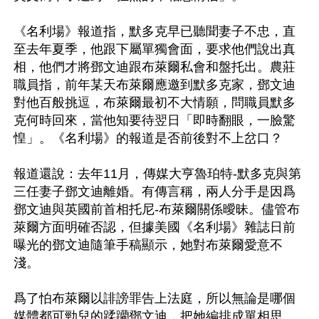
《名利場》報道指，默多克早已聽聞妻子不忠，直
至去年夏季，他跟下屬單獨會面，要求他們說出真
相，他們才將鄧文迪跟布萊爾私會和盤托出。農莊
職員指，前年某天布萊爾應邀到默多克家，鄧文迪
對他百般挑逗，布萊爾最初不大情願，問職員默多
克何時回來，當他知要待翌日「即時翻眼，一臉驚
惶」。《名利場》的報道是否前後對不上岔口？ 

報道還說：去年11月，傳媒大亨魯珀特-默多克與第
三任妻子鄧文迪離婚。有傳言稱，兩人分手是因爲
鄧文迪與英國前首相托尼-布萊爾關係曖昧。儘管布
萊爾方面明確否認，但據美國《名利場》雜誌日前
曝光的鄧文迪隨筆手稿顯示，她對布萊爾愛意不
淺。

爲了怕布萊爾以誹謗罪告上法庭，所以無論是哪個
媒體都可勁兒的蹂躪鄧文迪，把她編排成單相思。
