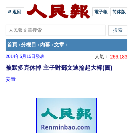
↺ 返回 
電子報
简体版
首頁
分欄目
內幕
文章
›
›
›
：
2014年5月15日
發表
人氣：
266,183
被默多克休掉 主子對鄧文迪掄起大棒(圖)
姜青