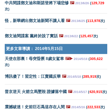
中共間諜鄧文迪和斯諾登將下場悲慘
🖼️
(
129,729
2013/6/26
次)
怪，新華網出鄧文迪新聞不讓人看
🖼️
(
113,978
次)
2013/6/25
鄧文迪間諜案 黨終於說了實話
🖼️
(
125,457
次)
2013/6/22
更多文章導讀：
2014年5月15日
天使在那裏！母突昏厥 8歲女駕車
🖼️▶️
(
305,622
2014/5/18
次)
博訊傻了！習定性：江賣國反華
🖼️
(
285,919
次)
2014/5/18
普京逆天 火箭立馬墜毀 證據落中國
🖼️
(
420,915
次)
2014/5/17
震撼破迷！史前巨石爲這存在人間
🖼️
(
222,533
次)
2014/5/16