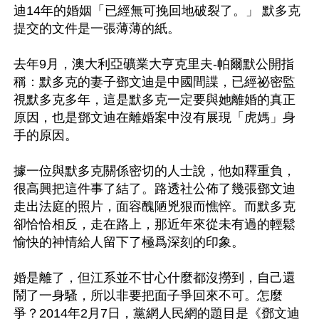
迪14年的婚姻「已經無可挽回地破裂了。」 默多克
提交的文件是一張薄薄的紙。

去年9月，澳大利亞礦業大亨克里夫-帕爾默公開指
稱：默多克的妻子鄧文迪是中國間諜，已經祕密監
視默多克多年，這是默多克一定要與她離婚的真正
原因，也是鄧文迪在離婚案中沒有展現「虎媽」身
手的原因。 

據一位與默多克關係密切的人士說，他如釋重負，
很高興把這件事了結了。路透社公佈了幾張鄧文迪
走出法庭的照片，面容醜陋兇狠而憔悴。而默多克
卻恰恰相反，走在路上，那近年來從未有過的輕鬆
愉快的神情給人留下了極爲深刻的印象。

婚是離了，但江系並不甘心什麼都沒撈到，自己還
鬧了一身騷，所以非要把面子爭回來不可。怎麼
爭？2014年2月7日，黨網人民網的題目是《鄧文迪