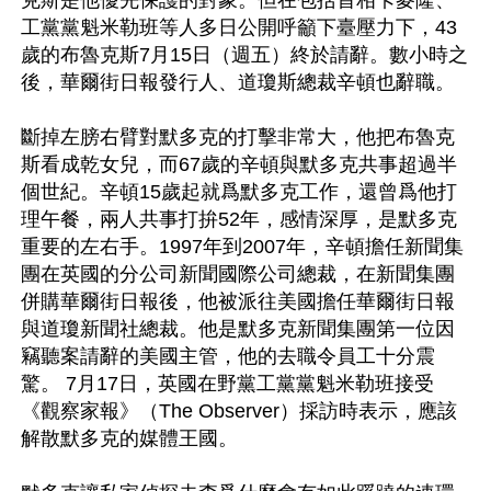
工黨黨魁米勒班等人多日公開呼籲下臺壓力下，43
歲的布魯克斯7月15日（週五）終於請辭。數小時之
後，華爾街日報發行人、道瓊斯總裁辛頓也辭職。

斷掉左膀右臂對默多克的打擊非常大，他把布魯克
斯看成乾女兒，而67歲的辛頓與默多克共事超過半
個世紀。辛頓15歲起就爲默多克工作，還曾爲他打
理午餐，兩人共事打拚52年，感情深厚，是默多克
重要的左右手。1997年到2007年，辛頓擔任新聞集
團在英國的分公司新聞國際公司總裁，在新聞集團
併購華爾街日報後，他被派往美國擔任華爾街日報
與道瓊新聞社總裁。他是默多克新聞集團第一位因
竊聽案請辭的美國主管，他的去職令員工十分震
驚。 7月17日，英國在野黨工黨黨魁米勒班接受
《觀察家報》（The Observer）採訪時表示，應該
解散默多克的媒體王國。
