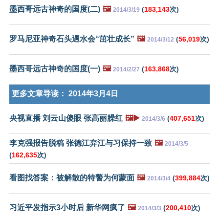
墨西哥远古神奇的国度(二)
🖼️
(
183,143
次)
2014/3/19
罗马尼亚神奇石头遇水会“茁壮成长”
🖼️
(
56,019
次)
2014/3/12
墨西哥远古神奇的国度(一)
🖼️
(
163,868
次)
2014/2/27
更多文章导读：
2014年3月4日
央视直播 刘云山傻眼 张高丽臊红
🖼️▶️
(
407,651
次)
2014/3/6
李克强报告脱稿 张德江弃江与习保持一致
🖼️
2014/3/5
(
162,635
次)
看图找答案：被解散的特警为何蒙面
🖼️
(
399,884
次)
2014/3/4
习近平发指示3小时后 新华网疯了
🖼️
(
200,410
次)
2014/3/3