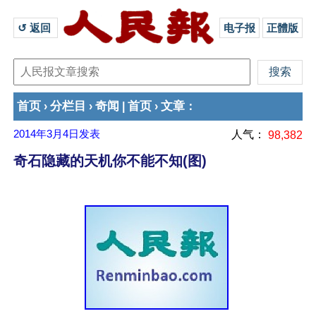
↺ 返回 
电子报
正體版
首页
分栏目
奇闻
首页
文章
›
›
|
›
：
2014年3月4日
发表
人气：
98,382
奇石隐藏的天机你不能不知(图)