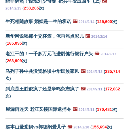
绝非偶然！惊现刘少奇要"把共军变成国军"(上)
🖼️
(
238,265
次)
2014/2/15
生死相随故事 婚姻是一生的承诺
🖼️
(
125,600
次)
2014/2/14
新华网说喝那个交杯酒，俺再添点彩儿
🖼️
2014/2/14
(
165,095
次)
老江干的！一千多万元飞进尉健行银行户头
🖼️
2014/2/13
(
263,909
次)
马列子孙中共没资格谈中华民族家风
🖼️
(
235,714
2014/2/12
次)
到底是王胜俊疯了还是争鸣杂志疯了
🖼️
(
172,062
2014/2/11
次)
屋漏雨连天 老江又接国际逮捕令
🖼️
(
170,481
次)
2014/2/11
赵本山爱党妈vs郭德纲爱儿子
🖼️
(
155,694
次)
2014/2/10