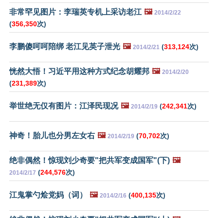
非常罕见图片：李瑞英专机上采访老江
🖼️
2014/2/22
(
356,350
次)
李鹏傻呵呵陪绑 老江见英子泄光
🖼️
(
313,124
次)
2014/2/21
恍然大悟！习近平用这种方式纪念胡耀邦
🖼️
2014/2/20
(
231,389
次)
举世绝无仅有图片：江泽民现况
🖼️
(
242,341
次)
2014/2/19
神奇！胎儿也分男左女右
🖼️
(
70,702
次)
2014/2/19
绝非偶然！惊现刘少奇要"把共军变成国军"(下)
🖼️
(
244,576
次)
2014/2/17
江鬼掌勺烩党妈（词）
🖼️
(
400,135
次)
2014/2/16