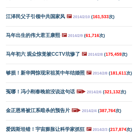
江泽民父子引领中共国家风
🖼️
(
161,533
次)
2014/2/10
马年出生的伟大君王康熙
🖼️
(
61,716
次)
2014/2/9
马年初六 观众惊觉被CCTV坑惨了
🖼️
(
175,459
次)
2014/2/8
够损！新华网惊现宋祖英中年结婚照
🖼️
(
181,611
次)
2014/2/8
冤哪！冯小刚春晚前没说这句话
🖼️▶️
(
321,132
次)
2014/2/6
金正恩将被江系暗杀的预告片
🖼️▶️
(
387,764
次)
2014/2/4
爱因斯坦错！宇宙膨胀让科学家抓狂
🖼️
(
217,874
次)
2014/2/3