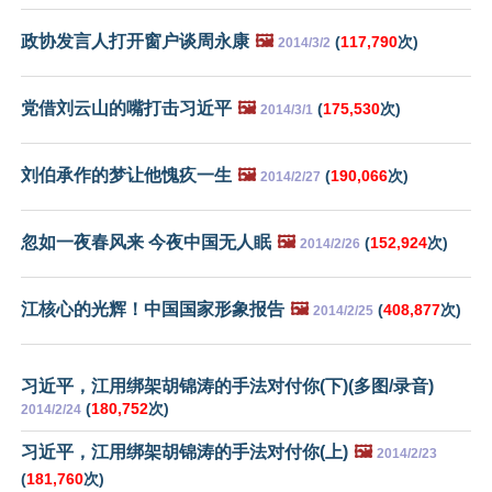
政协发言人打开窗户谈周永康
🖼️
(
117,790
次)
2014/3/2
党借刘云山的嘴打击习近平
🖼️
(
175,530
次)
2014/3/1
刘伯承作的梦让他愧疚一生
🖼️
(
190,066
次)
2014/2/27
忽如一夜春风来 今夜中国无人眠
🖼️
(
152,924
次)
2014/2/26
江核心的光辉！中国国家形象报告
🖼️
(
408,877
次)
2014/2/25
习近平，江用绑架胡锦涛的手法对付你(下)(多图/录音)
(
180,752
次)
2014/2/24
习近平，江用绑架胡锦涛的手法对付你(上)
🖼️
2014/2/23
(
181,760
次)