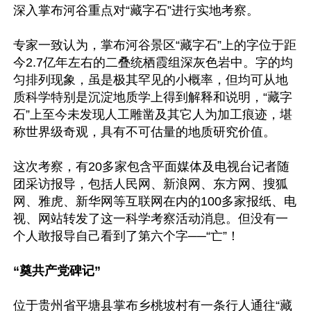
深入掌布河谷重点对“藏字石”进行实地考察。

专家一致认为，掌布河谷景区“藏字石”上的字位于距
今2.7亿年左右的二叠统栖霞组深灰色岩中。字的均
匀排列现象，虽是极其罕见的小概率，但均可从地
质科学特别是沉淀地质学上得到解释和说明，“藏字
石”上至今未发现人工雕凿及其它人为加工痕迹，堪
称世界级奇观，具有不可估量的地质研究价值。

这次考察，有20多家包含平面媒体及电视台记者随
团采访报导，包括人民网、新浪网、东方网、搜狐
网、雅虎、新华网等互联网在内的100多家报纸、电
视、网站转发了这一科学考察活动消息。但没有一
个人敢报导自己看到了第六个字──“亡”！

“奠共产党碑记”
位于贵州省平塘县掌布乡桃坡村有一条行人通往“藏