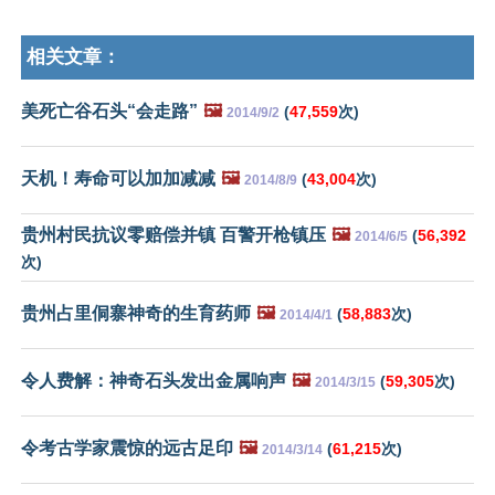
相关文章：
美死亡谷石头“会走路”
🖼️
(
47,559
次)
2014/9/2
天机！寿命可以加加减减
🖼️
(
43,004
次)
2014/8/9
贵州村民抗议零赔偿并镇 百警开枪镇压
🖼️
(
56,392
2014/6/5
次)
贵州占里侗寨神奇的生育药师
🖼️
(
58,883
次)
2014/4/1
令人费解：神奇石头发出金属响声
🖼️
(
59,305
次)
2014/3/15
令考古学家震惊的远古足印
🖼️
(
61,215
次)
2014/3/14