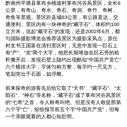
黔南州平塘县掌布乡桃坡村掌布河谷风景区，全长6
公里，有奇山、奇水、奇石、奇洞、奇竹、奇树、
奇鱼等景观。景区距县城63公里，有公路直达，交
通便利。景区内有一块神奇的“藏字石”，体积约100
立方米，说起“藏字石”的发现，还是2002年6月，都
匀国际摄影博览会推荐该景区为摄影采风点，原任
村支书王国富在清扫景区时，无意中发现一巨石上
有“产”、“党”两个大字，他把长期堆放在巨石旁的秸
秆搬开后．发现石壁上隐约出现酷似“中国共产党亡”
六个横排大字，字体匀称方整，每字约一尺见方，
笔划突出于石面，如浮雕。

前来探奇的游客先后给它取了“天书”、“藏字石”、“太
阳石”、“神石”等名称，“藏字石”成了掌布河谷风景区
的“七奇”之首，令人称奇叫绝。但是没有人敢提那第
六个字“亡”，纷纷报导前五个字“中国共产党”，但每
一个亲眼观看的人都心知肚明。
