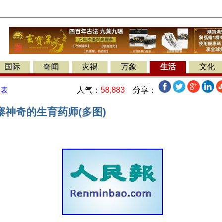
国际
奇闻
灾祸
万象
生活
文化
人气：
58,883
分享：
发表
寨神奇的生育药师(多图)