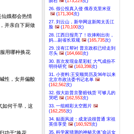
陨石
🖼️
(
173,229
次)
26. 假公投真入侵 俄吞克里米亚
🖼️
(
171,304
次)
吴仙娥都会热情
27. 刘云山，新华网这新闻太丢江
，并亲自下厨做
脸
🖼️
(
170,100
次)
28. 江西日报亮了！吹捧刚出街，
妈…副省长双规
🖼️
(
165,735
次)
29. 没有江帮衬 普京政权已经走到
定服用哪种换花
尽头
🖼️
(
164,660
次)
30. 首次发现金星彩虹 大气成份不
明待研究
🖼️
(
163,398
次)
31. 小资料:王安顺简历及96年以来
碱性，女井偏酸
北京市政法委书记名单
🖼️
(
162,562
次)
32. 假大款普京娶赔钱货 可够儿的
哭吧
🖼️
(
162,553
次)
气如何干旱，这
33. 一组精彩太空图片
🖼️
(
162,255
次)
34. 贴面风波：成龙说很普通 宋祖
英倍享受
🖼️
(
160,929
次)
35. 科学家猜测的神秘天体"命运女
归功于“换花