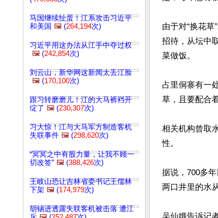
马国继续扯蛋！江系攻击习近平
由于对“换花草
和美国
🖼️
(
264,194
次)
招待，从坛中
习近平用这办法从江手中夺过权
🖼️
(
242,854
次)
菜做饭。

刘云山，新华网这新闻太丢江脸
🖼️
(
170,100
次)
占里侗寨有一处
草，且要配合着
跟习转磨磨儿！江的大马裤裆开
绽了
🖼️
(
230,307
次)
习大惊！江与大马军方制造客机
相关机构曾取
失联事件
🖼️
(
298,620
次)
性。

“冥冥之中有股力量，让我不顾一
切改签”
🖼️
(
388,426
次)
据说，700多
王岐山恐让吉林省委书记王儒林
两口井里的水从
下架
🖼️
(
174,979
次)
胡锡进透露失联客机被击落 遭江
吴仙娥告诉记
斥
🖼️
(
252,487
次)