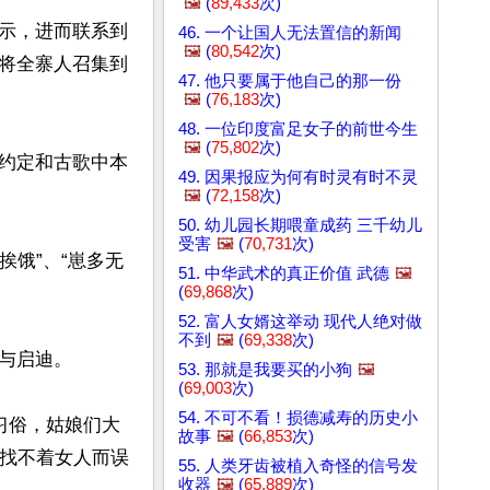
🖼️
(
89,433
次)
示，进而联系到
46. 一个让国人无法置信的新闻
🖼️
(
80,542
次)
将全寨人召集到
47. 他只要属于他自己的那一份
🖼️
(
76,183
次)
48. 一位印度富足女子的前世今生
🖼️
(
75,802
次)
约定和古歌中本
49. 因果报应为何有时灵有时不灵
🖼️
(
72,158
次)
50. 幼儿园长期喂童成药 三千幼儿
受害
🖼️
(
70,731
次)
挨饿”、“崽多无
51. 中华武术的真正价值 武德
🖼️
(
69,868
次)
52. 富人女婿这举动 现代人绝对做
不到
🖼️
(
69,338
次)
启迪。

53. 那就是我要买的小狗
🖼️
(
69,003
次)
54. 不可不看！损德减寿的历史小
习俗，姑娘们大
故事
🖼️
(
66,853
次)
为找不着女人而误
55. 人类牙齿被植入奇怪的信号发
收器
🖼️
(
65,889
次)