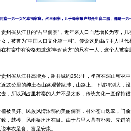
贵州省从江县的“占里侗寨”，近年来人口自然增长为零，几乎
女，被誉为“中国人口文化第一村”。传说这是由占里人世代相
在村寨中有资格知道这神秘“药方”的只有一人，这个人被寨
于贵州省从江县高增乡，距县城约25公里，坐落在深山密林
过近20公里的纯土石山路艰苦跋涉，山路上、下坡特别大，
敢去，所以到占里村寨的人并不是太多，传统文化一直保持很好
个植被良好、民族风情浓郁的美丽侗寨，村外苍山迭翠，门前
有致，鼓楼、风雨桥历历在目。由于占里人具有朴素、先进的
说丰衣足食、富足安康。
