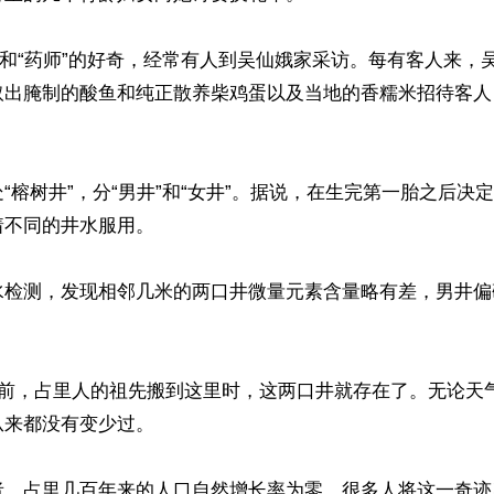
”和“药师”的好奇，经常有人到吴仙娥家采访。每有客人来，
取出腌制的酸鱼和纯正散养柴鸡蛋以及当地的香糯米招待客人
“榕树井”，分“男井”和“女井”。据说，在生完第一胎之后决
不同的井水服用。

水检测，发现相邻几米的两口井微量元素含量略有差，男井偏
年前，占里人的祖先搬到这里时，这两口井就存在了。无论天
来都没有变少过。

者，占里几百年来的人口自然增长率为零，很多人将这一奇迹