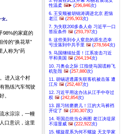
5. 特展在武汉开幕 邓丽君展现女
性温柔
🖼️▶️
(
296,846
次)
6. 王安顺被胡锦涛调进北京 惹恼
老江
🖼️
(
295,903
次)
7. 为失联200多条人命 习近平一口
答应条件
🖼️
(
293,797
次)
98%的家庭的
8. 这些美到令人窒息的原生态幸
传的“换花草”
亏没落到中共手里
🖼️
(
278,564
次)
里人称为“药
9. 马国继续扯蛋！江系攻击习近
平和美国
🖼️
(
264,194
次)
10. 习奥会之际 江指使马国谎称飞
机坠毁
🖼️
(
257,880
次)
中。进入这个村
11. 胡锡进透露失联客机被击落 遭
江斥
🖼️
(
252,487
次)
没有熟练汽车驾驶
12. 习近平用这办法从江手中夺过
。

权
🖼️
(
242,854
次)
13. 跟习转磨磨儿！江的大马裤裆
开绽了
🖼️
(
230,307
次)
流水淙淙，一幢
14. 哥国总统当众画图 老江决堤尿
人口意识，这里
不湿显威
🖼️
(
222,922
次)
15. 螺旋星系为何不螺旋 天文学家