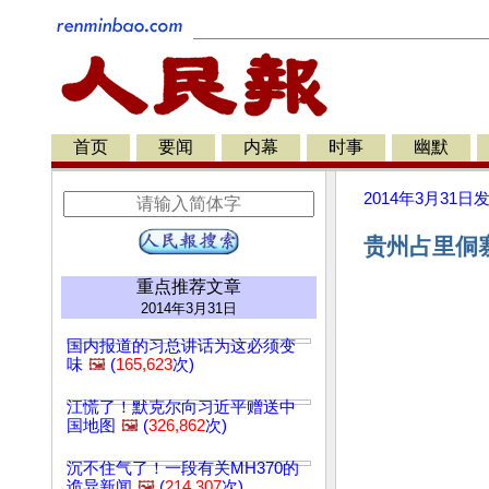
首页
要闻
内幕
时事
幽默
2014年3月31日
贵州占里侗
重点推荐文章
2014年3月31日
国内报道的习总讲话为这必须变
味
🖼️
(
165,623
次)
江慌了！默克尔向习近平赠送中
国地图
🖼️
(
326,862
次)
沉不住气了！一段有关MH370的
诡异新闻
🖼️
(
214,307
次)