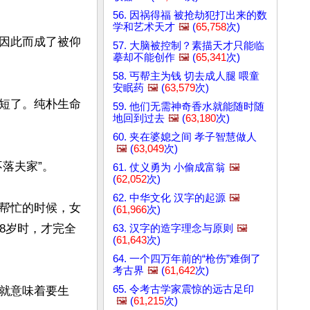
56. 因祸得福 被抢劫犯打出来的数
学和艺术天才
🖼️
(
65,758
次)
因此而成了被仰
57. 大脑被控制？素描天才只能临
摹却不能创作
🖼️
(
65,341
次)
58. 丐帮主为钱 切去成人腿 喂童
安眠药
🖼️
(
63,579
次)
短了。纯朴生命
59. 他们无需神奇香水就能随时随
地回到过去
🖼️
(
63,180
次)
60. 夹在婆媳之间 孝子智慧做人
🖼️
(
63,049
次)
夫家”。

61. 仗义勇为 小偷成富翁
🖼️
(
62,052
次)
62. 中华文化 汉字的起源
🖼️
帮忙的时候，女
(
61,966
次)
8岁时，才完全
63. 汉字的造字理念与原则
🖼️
(
61,643
次)
64. 一个四万年前的“枪伤”难倒了
考古界
🖼️
(
61,642
次)
65. 令考古学家震惊的远古足印
就意味着要生
🖼️
(
61,215
次)