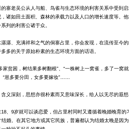
重的寨老吴公从人与船、鸟雀与生态环境的利害关系中受到启
况，诸如田土面积、森林的承载力以及人口的增长速度等。他
系列的利害公诸于众。

水潺潺、充满祥和之气的侗寨占里，你会发现，在流传至今的
多多的关于原始朴素的生态环境方面的话语。

多家贫困，树结果多树翻根”、“一株树上一窝雀，多了一窝就
、“崽多要分田，女多要嫁妆”……

，含义深刻，思想亦很朴素而又意味深长，给人以无尽的遐想与
18、9岁就可以谈恋爱，但占里村同时又遵循着晚婚晚育的
后才结婚。在其它地方或其它民族，普遍都认为结婚太晚是因