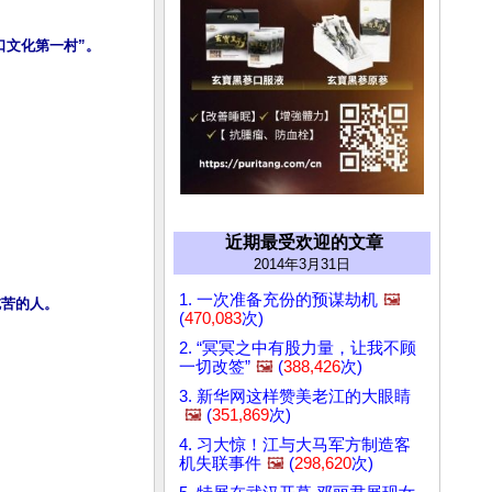
近期最受欢迎的文章
2014年3月31日
1. 一次准备充份的预谋劫机
🖼️
(
470,083
次)
2. “冥冥之中有股力量，让我不顾
一切改签”
🖼️
(
388,426
次)
3. 新华网这样赞美老江的大眼睛
🖼️
(
351,869
次)
4. 习大惊！江与大马军方制造客
机失联事件
🖼️
(
298,620
次)