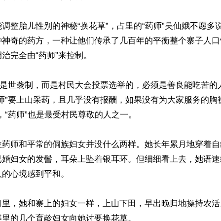
调整胎儿性别的神秘“换花草”，占里的“药师”吴仙娥不愿多
种神奇的药方，一种让他们传承了几百年的平衡整个寨子人口
治完全由“药师”来控制。

”不是世袭制，而是村民大会投票选举的，必须是善良能吃苦的
师”要上山采药，且几乎没有报酬，如果没有为大家服务的胸
，“药师”也是最受村民尊敬的人之一。

位药师和平常的侗族妇女并没什么两样。她长年累月地穿着自
已婚妇女的发髻，耳朵上坠着银耳环。但细细看上去，她语速
的心境感到平和。

日里，她和寨上的妇女一样，上山下田，早出晚归地操持农活
里的几个育龄妇女向她讨要换花草。
