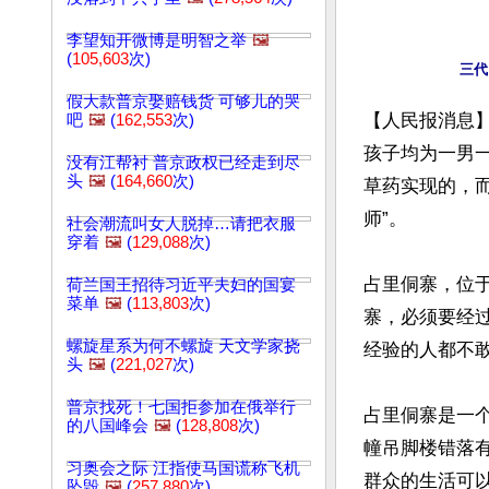
李望知开微博是明智之举
🖼️
(
105,603
次)
假大款普京娶赔钱货 可够儿的哭
【人民报消息】
吧
🖼️
(
162,553
次)
孩子均为一男一
没有江帮衬 普京政权已经走到尽
头
🖼️
(
164,660
次)
草药实现的，而
师”。

社会潮流叫女人脱掉…请把衣服
穿着
🖼️
(
129,088
次)
占里侗寨，位
荷兰国王招待习近平夫妇的国宴
菜单
🖼️
(
113,803
次)
寨，必须要经
螺旋星系为何不螺旋 天文学家挠
经验的人都不
头
🖼️
(
221,027
次)
普京找死！七国拒参加在俄举行
占里侗寨是一
的八国峰会
🖼️
(
128,808
次)
幢吊脚楼错落
习奥会之际 江指使马国谎称飞机
群众的生活可以
坠毁
🖼️
(
257,880
次)