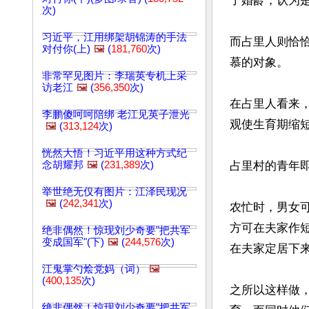
了婚龄，认为是
次)
习近平，江用绑架胡锦涛的手法
而占里人则恰
对付你(上)
🖼️
(
181,760
次)
慕的对象。

非常罕见图片：李瑞英专机上采
访老江
🖼️
(
356,350
次)
在占里人看来
李鹏傻呵呵陪绑 老江见英子泄光
观使生育期缩短
🖼️
(
313,124
次)
恍然大悟！习近平用这种方式纪
念胡耀邦
🖼️
(
231,389
次)
占里村的青年即
举世绝无仅有图片：江泽民现况
🖼️
(
242,341
次)
农忙时，男女
方可在夫家作短
绝非偶然！惊现刘少奇要"把共军
变成国军"(下)
🖼️
(
244,576
次)
在夫家定居下来
江鬼掌勺烩党妈（词）
🖼️
(
400,135
次)
之所以这样做
绝非偶然！惊现刘少奇要"把共军