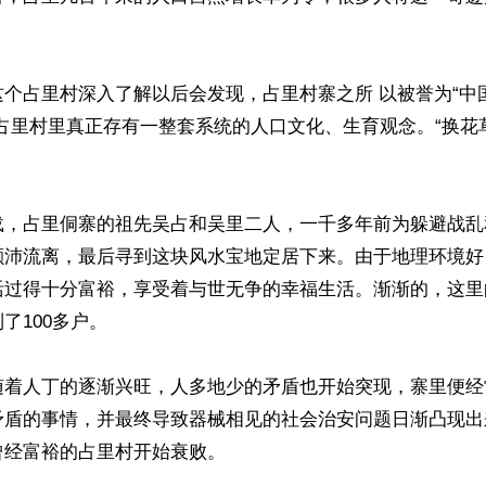
这个占里村深入了解以后会发现，占里村寨之所 以被誉为“中
占里村里真正存有一整套系统的人口文化、生育观念。“换花
载，占里侗寨的祖先吴占和吴里二人，一千多年前为躲避战乱
颠沛流离，最后寻到这块风水宝地定居下来。由于地理环境好
活过得十分富裕，享受着与世无争的幸福生活。渐渐的，这里
100多户。

随着人丁的逐渐兴旺，人多地少的矛盾也开始突现，寨里便经
矛盾的事情，并最终导致器械相见的社会治安问题日渐凸现出
经富裕的占里村开始衰败。
