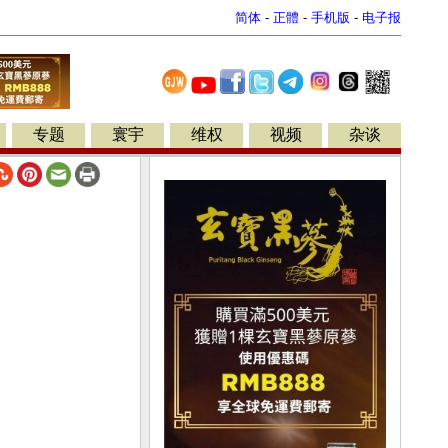
简体
-
正體
-
手机版
-
电子报
专题
寰宇
维权
视频
杂谈