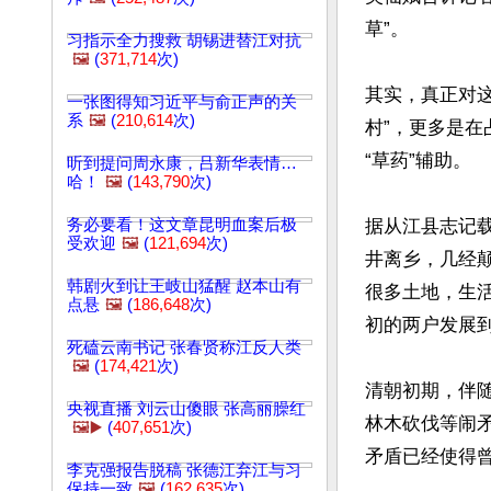
草”。

习指示全力搜救 胡锡进替江对抗
🖼️
(
371,714
次)
其实，真正对
一张图得知习近平与俞正声的关
系
🖼️
(
210,614
次)
村”，更多是在
“草药”辅助。

听到提问周永康，吕新华表情…
哈！
🖼️
(
143,790
次)
务必要看！这文章昆明血案后极
据从江县志记
受欢迎
🖼️
(
121,694
次)
井离乡，几经
韩剧火到让王岐山猛醒 赵本山有
很多土地，生
点悬
🖼️
(
186,648
次)
初的两户发展到了
死磕云南书记 张春贤称江反人类
🖼️
(
174,421
次)
清朝初期，伴
央视直播 刘云山傻眼 张高丽臊红
林木砍伐等闹
🖼️▶️
(
407,651
次)
矛盾已经使得曾
李克强报告脱稿 张德江弃江与习
保持一致
🖼️
(
162,635
次)