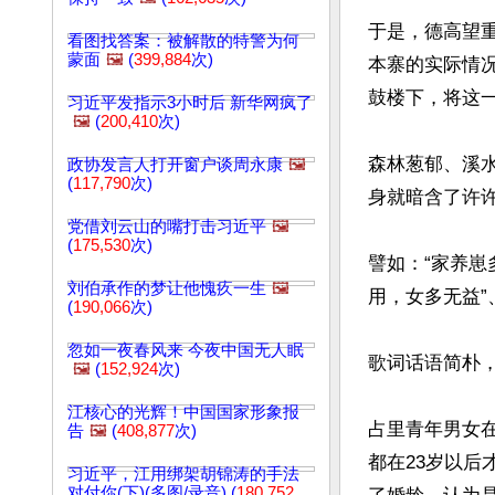
于是，德高望
看图找答案：被解散的特警为何
蒙面
🖼️
(
399,884
次)
本寨的实际情
鼓楼下，将这一
习近平发指示3小时后 新华网疯了
🖼️
(
200,410
次)
森林葱郁、溪
政协发言人打开窗户谈周永康
🖼️
(
117,790
次)
身就暗含了许许
党借刘云山的嘴打击习近平
🖼️
(
175,530
次)
譬如：“家养崽
刘伯承作的梦让他愧疚一生
🖼️
用，女多无益”
(
190,066
次)
忽如一夜春风来 今夜中国无人眠
歌词话语简朴
🖼️
(
152,924
次)
江核心的光辉！中国国家形象报
占里青年男女在
告
🖼️
(
408,877
次)
都在23岁以
习近平，江用绑架胡锦涛的手法
对付你(下)(多图/录音) (
180,752