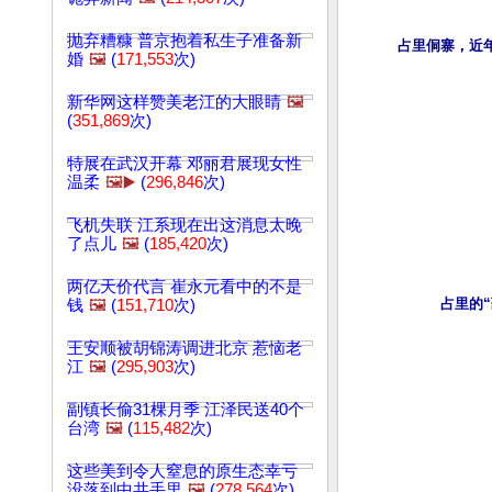
抛弃糟糠 普京抱着私生子准备新
婚
🖼️
(
171,553
次)
新华网这样赞美老江的大眼睛
🖼️
(
351,869
次)
特展在武汉开幕 邓丽君展现女性
温柔
🖼️▶️
(
296,846
次)
飞机失联 江系现在出这消息太晚
了点儿
🖼️
(
185,420
次)
两亿天价代言 崔永元看中的不是
钱
🖼️
(
151,710
次)
王安顺被胡锦涛调进北京 惹恼老
江
🖼️
(
295,903
次)
副镇长偷31棵月季 江泽民送40个
台湾
🖼️
(
115,482
次)
这些美到令人窒息的原生态幸亏
没落到中共手里
🖼️
(
278,564
次)