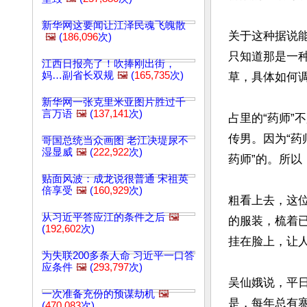
新华网这要闻让江泽民魂飞魄散
关于这种据说能
🖼️
(
186,096
次)
只知道那是一
江西日报亮了！吹捧刚出街，
妈…副省长双规
🖼️
(
165,735
次)
草，具体如何调
新华网一张克里米亚图片胜过千
言万语
🖼️
(
137,141
次)
占里的“药师
传男。因为“药
哥国总统当众画图 老江决堤尿不
湿显威
🖼️
(
222,922
次)
药师”的。所以
贴面风波：成龙说很普通 宋祖英
倍享受
🖼️
(
160,929
次)
粗看上去，这
从习近平答应江的条件之后
🖼️
的服装，梳着
(
192,602
次)
挂在脸上，让人
为失联200多条人命 习近平一口答
应条件
🖼️
(
293,797
次)
吴仙娥说，平
一次准备充份的预谋劫机
🖼️
是，每年总有寨
(
470,083
次)