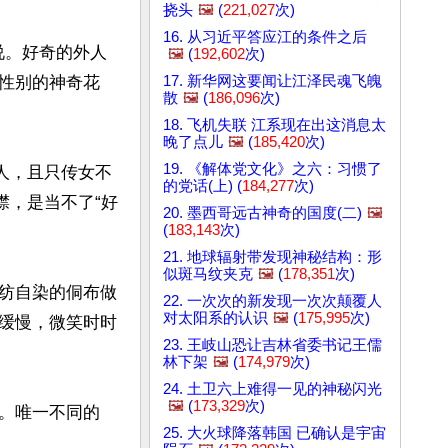
挠头
🖼️
(
221,027
次)
16. 从习近平答应江的条件之后
说。好奇的外人
🖼️
(
192,602
次)
17. 新华网这要闻让江泽民魂飞魄
性别的神奇花
散
🖼️
(
186,096
次)
18. 飞机失联 江系现在出这消息太
晚了点儿
🖼️
(
185,420
次)
19. 《解体党文化》之六：习惯了
人，且只传女不
的党话(上) (
184,277
次)
襟，是当不了“好
20. 墨西哥远古神奇的国度(二)
🖼️
(
183,143
次)
21. 地球辐射带发现神秘结构：形
似斑马纹夹克
🖼️
(
178,351
次)
纺自染的侗布做
22. 一次次的新发现一次次颠覆人
对太阳系的认识
🖼️
(
175,995
次)
缓慢，微笑时时
23. 王岐山恐让吉林省委书记王儒
林下架
🖼️
(
174,979
次)
24. 土卫六上难得一见的神秘闪光
🖼️
(
173,329
次)
。唯一不同的
25. 大火球降落韩国 已确认是宇宙