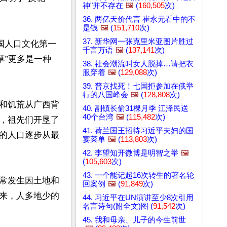
神"并不存在
🖼️
(
160,505
次)
36. 两亿天价代言 崔永元看中的不
是钱
🖼️
(
151,710
次)
37. 新华网一张克里米亚图片胜过
国人口文化第一
千言万语
🖼️
(
137,141
次)
草”更多是一种
38. 社会潮流叫女人脱掉…请把衣
服穿着
🖼️
(
129,088
次)
39. 普京找死！七国拒参加在俄举
行的八国峰会
🖼️
(
128,808
次)
和饥荒从广西背
40. 副镇长偷31棵月季 江泽民送
40个台湾
🖼️
(
115,482
次)
，祖先们开垦了
41. 荷兰国王招待习近平夫妇的国
的人口逐步从最
宴菜单
🖼️
(
113,803
次)
42. 李望知开微博是明智之举
🖼️
(
105,603
次)
43. 一个能记起16次转生的著名轮
常发生因土地和
回案例
🖼️
(
91,849
次)
来，人多地少的
44. 习近平在UN演讲至少8次引用
名言诗句(附全文)图 (
91,542
次)
45. 我和母亲、儿子的今生前世