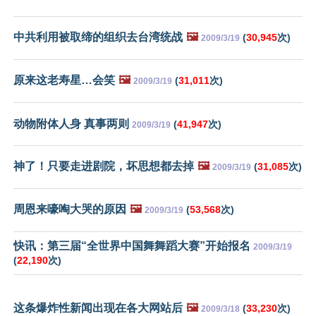
中共利用被取缔的组织去台湾统战
🖼️
(
30,945
次)
2009/3/19
原来这老寿星…会笑
🖼️
(
31,011
次)
2009/3/19
动物附体人身 真事两则
(
41,947
次)
2009/3/19
神了！只要走进剧院，坏思想都去掉
🖼️
(
31,085
次)
2009/3/19
周恩来嚎啕大哭的原因
🖼️
(
53,568
次)
2009/3/19
快讯：第三届“全世界中国舞舞蹈大赛”开始报名
2009/3/19
(
22,190
次)
这条爆炸性新闻出现在各大网站后
🖼️
(
33,230
次)
2009/3/18