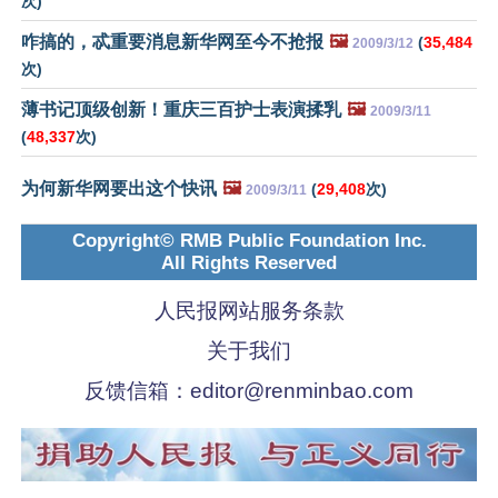
次)
咋搞的，忒重要消息新华网至今不抢报
🖼️
(
35,484
2009/3/12
次)
薄书记顶级创新！重庆三百护士表演揉乳
🖼️
2009/3/11
(
48,337
次)
为何新华网要出这个快讯
🖼️
(
29,408
次)
2009/3/11
Copyright© RMB Public Foundation Inc.
All Rights Reserved
人民报网站服务条款
关于我们
反馈信箱：
editor@renminbao.com