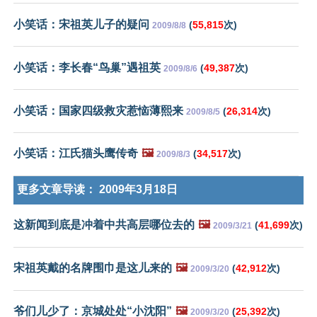
小笑话：宋祖英儿子的疑问
(
55,815
次)
2009/8/8
小笑话：李长春“鸟巢”遇祖英
(
49,387
次)
2009/8/6
小笑话：国家四级救灾惹恼薄熙来
(
26,314
次)
2009/8/5
小笑话：江氏猫头鹰传奇
🖼️
(
34,517
次)
2009/8/3
更多文章导读：
2009年3月18日
这新闻到底是冲着中共高层哪位去的
🖼️
(
41,699
次)
2009/3/21
宋祖英戴的名牌围巾是这儿来的
🖼️
(
42,912
次)
2009/3/20
爷们儿少了：京城处处“小沈阳”
🖼️
(
25,392
次)
2009/3/20