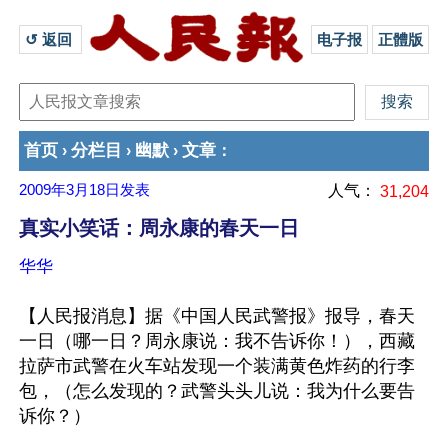
↺ 返回 
电子报
正體版
首页
分栏目
幽默
文章
›
›
›
：
2009年3月18日
发表
人气：
31,204
真实小笑话：周永康的春天一日
华华
【人民报消息】据《中国人民武警报》报导，春天
一日（哪一日？周永康说：我不告诉你！），西藏
拉萨市武警在火车站发现一个装满黄色炸药的行李
包，（怎么发现的？武警头头儿说：我为什么要告
诉你？）