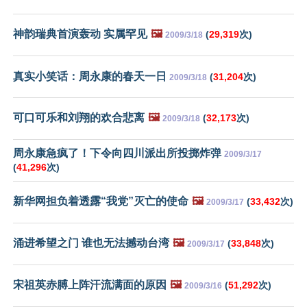
神韵瑞典首演轰动 实属罕见
🖼️
(
29,319
次)
2009/3/18
真实小笑话：周永康的春天一日
(
31,204
次)
2009/3/18
可口可乐和刘翔的欢合悲离
🖼️
(
32,173
次)
2009/3/18
周永康急疯了！下令向四川派出所投掷炸弹
2009/3/17
(
41,296
次)
新华网担负着透露“我党”灭亡的使命
🖼️
(
33,432
次)
2009/3/17
涌进希望之门 谁也无法撼动台湾
🖼️
(
33,848
次)
2009/3/17
宋祖英赤膊上阵汗流满面的原因
🖼️
(
51,292
次)
2009/3/16