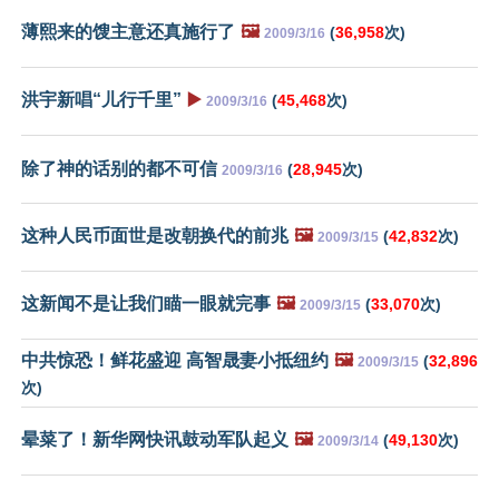
薄熙来的馊主意还真施行了
🖼️
(
36,958
次)
2009/3/16
洪宇新唱“儿行千里”
▶️
(
45,468
次)
2009/3/16
除了神的话别的都不可信
(
28,945
次)
2009/3/16
这种人民币面世是改朝换代的前兆
🖼️
(
42,832
次)
2009/3/15
这新闻不是让我们瞄一眼就完事
🖼️
(
33,070
次)
2009/3/15
中共惊恐！鲜花盛迎 高智晟妻小抵纽约
🖼️
(
32,896
2009/3/15
次)
晕菜了！新华网快讯鼓动军队起义
🖼️
(
49,130
次)
2009/3/14