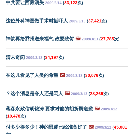
中共要让西藏消失
(
33,123
次)
2009/3/14
这位外科神医做手术时挺吓人
(
37,421
次)
2009/3/13
神韵再给乔州送来福气 政要致贺
🖼️
(
27,785
次)
2009/3/13
清末奇闻
(
34,197
次)
2009/3/13
在这儿看见了人类的希望
🖼️
(
30,076
次)
2009/3/13
？这个消息是夸人还是骂人
🖼️
(
28,269
次)
2009/3/13
蒋彦永致信胡锦涛 要求对他的胡折腾道歉
🖼️
2009/3/12
(
18,478
次)
付多少得多少！神的恩赐已经准备好了
🖼️
(
45,001
2009/3/12