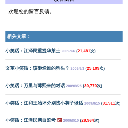
欢迎您的留言反馈。
相关文章：
小笑话：江泽民重提华莱士
(
21,481
次)
2009/9/6
文革小笑话：该砸烂谁的狗头？
(
25,109
次)
2009/9/3
小笑话：万里与薄熙来的对话
(
30,770
次)
2009/8/25
小笑话：江和王冶坪分别找小英子谈话
(
31,911
次)
2009/8/15
小笑话：江泽民亲自监考
🖼️
(
28,964
次)
2009/8/10