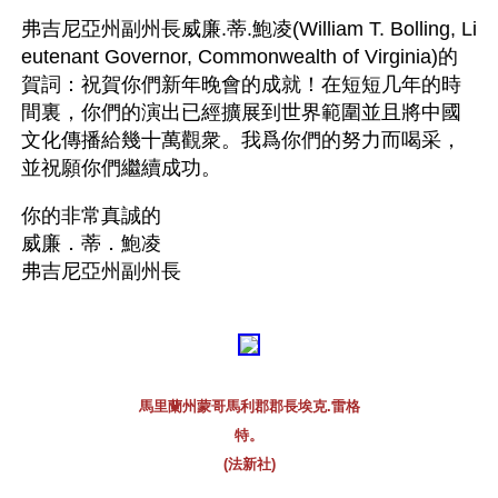
弗吉尼亞州副州長威廉.蒂.鮑凌(William T. Bolling, Li
eutenant Governor, Commonwealth of Virginia)的
賀詞：祝賀你們新年晚會的成就！在短短几年的時
間裏，你們的演出已經擴展到世界範圍並且將中國
文化傳播給幾十萬觀衆。我爲你們的努力而喝采，
並祝願你們繼續成功。 
你的非常真誠的 
威廉．蒂．鮑凌 
弗吉尼亞州副州長 
馬里蘭州蒙哥馬利郡郡長埃克.雷格
特。
(法新社)