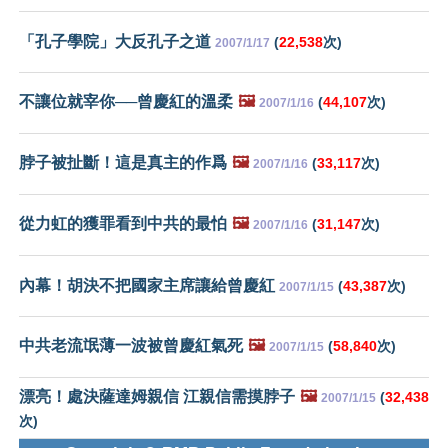
「孔子學院」大反孔子之道
(
22,538
次)
2007/1/17
不讓位就宰你──曾慶紅的溫柔
🖼️
(
44,107
次)
2007/1/16
脖子被扯斷！這是真主的作爲
🖼️
(
33,117
次)
2007/1/16
從力虹的獲罪看到中共的最怕
🖼️
(
31,147
次)
2007/1/16
內幕！胡決不把國家主席讓給曾慶紅
(
43,387
次)
2007/1/15
中共老流氓薄一波被曾慶紅氣死
🖼️
(
58,840
次)
2007/1/15
漂亮！處決薩達姆親信 江親信需摸脖子
🖼️
(
32,438
2007/1/15
次)