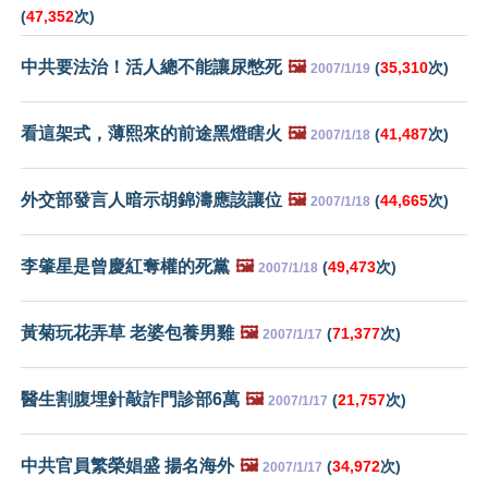
(
47,352
次)
中共要法治！活人總不能讓尿憋死
🖼️
(
35,310
次)
2007/1/19
看這架式，薄熙來的前途黑燈瞎火
🖼️
(
41,487
次)
2007/1/18
外交部發言人暗示胡錦濤應該讓位
🖼️
(
44,665
次)
2007/1/18
李肇星是曾慶紅奪權的死黨
🖼️
(
49,473
次)
2007/1/18
黃菊玩花弄草 老婆包養男雞
🖼️
(
71,377
次)
2007/1/17
醫生割腹埋針敲詐門診部6萬
🖼️
(
21,757
次)
2007/1/17
中共官員繁榮娼盛 揚名海外
🖼️
(
34,972
次)
2007/1/17