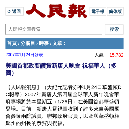
↺ 返回 
電子報
简体版
首頁
分欄目
時事
文章
›
›
›
：
2007年1月24日
發表
人氣：
15,782
美國首都政要讚賞新唐人晚會 祝福華人（多
圖）
【人民報消息】（大紀元記者亦平1月24日華盛頓D
C報導）2007年新唐人第四屆全球華人新年晚會華
府專場將於本星期五（1/26日）在美國首都華盛頓
登場。目前，新唐人電視臺收到了許多來自美國國
會參衆兩院議員、聯邦政府官員，以及與華盛頓相
鄰州的州長的恭賀與祝福。 