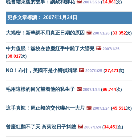
晚會結束後的故事：讚歎和鮮花
🖼️
(
14,861
次)
2007/3/26
更多文章導讀：
2007年1月24日
大揭密！新華網不用真正日期的原因
🖼️
(
33,352
次)
2007/1/26
中共傻眼！黨校在曾慶紅手中離了大譜兒
🖼️
2007/1/25
(
38,017
次)
NO！布什，美國不是小腳偵緝隊
🖼️
(
27,471
次)
2007/1/25
毛用這樣的目光望着他的私生子
🖼️
(
66,744
次)
2007/1/24
這手真辣！周正毅的交代嚇死一大片
🖼️
(
45,531
次)
2007/1/24
曾慶紅翻不了天 黃菊沒日子抖餿
🖼️
(
34,451
次)
2007/1/24