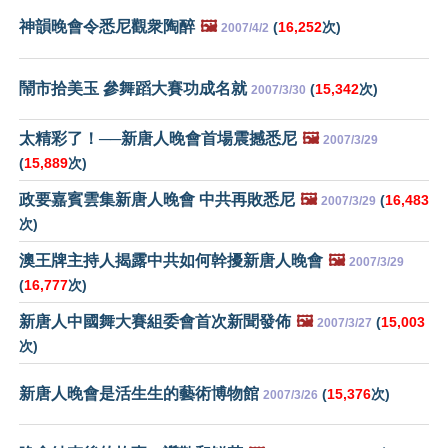
神韻晚會令悉尼觀衆陶醉
🖼️
(
16,252
次)
2007/4/2
鬧市拾美玉 參舞蹈大賽功成名就
(
15,342
次)
2007/3/30
太精彩了！──新唐人晚會首場震撼悉尼
🖼️
2007/3/29
(
15,889
次)
政要嘉賓雲集新唐人晚會 中共再敗悉尼
🖼️
(
16,483
2007/3/29
次)
澳王牌主持人揭露中共如何幹擾新唐人晚會
🖼️
2007/3/29
(
16,777
次)
新唐人中國舞大賽組委會首次新聞發佈
🖼️
(
15,003
2007/3/27
次)
新唐人晚會是活生生的藝術博物館
(
15,376
次)
2007/3/26