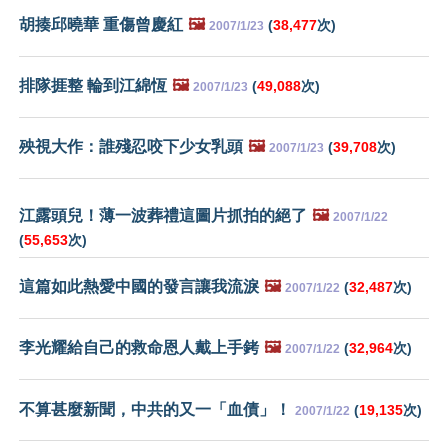
胡揍邱曉華 重傷曾慶紅
🖼️
(
38,477
次)
2007/1/23
排隊捱整 輪到江綿恆
🖼️
(
49,088
次)
2007/1/23
殃視大作：誰殘忍咬下少女乳頭
🖼️
(
39,708
次)
2007/1/23
江露頭兒！薄一波葬禮這圖片抓拍的絕了
🖼️
2007/1/22
(
55,653
次)
這篇如此熱愛中國的發言讓我流淚
🖼️
(
32,487
次)
2007/1/22
李光耀給自己的救命恩人戴上手銬
🖼️
(
32,964
次)
2007/1/22
不算甚麼新聞，中共的又一「血債」！
(
19,135
次)
2007/1/22