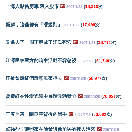
上海人點當房車 殺入股市
🖼️
(
18,310
次)
2007/1/22
新鮮，這些都有「潛規則」
(
17,499
次)
2007/1/22
又進去了！周正毅成了江氏死穴
🖼️
(
38,771
次)
2007/1/21
江澤民在軍方的暗中活動不容忽視
(
51,749
次)
2007/1/21
江被曾慶紅們隨意甩來摔去
🖼️
(
50,977
次)
2007/1/20
曾慶紅在性愛光碟中展現勃勃野心
🖼️
(
70,021
次)
2007/1/20
三度自殺！陳良宇背後的黑手
🖼️
(
53,002
次)
2007/1/19
堅強些！薄熙來在他爹遺像前哭的死去活來
🖼️
2007/1/19