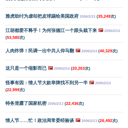
雅虎助纣为虐却把皮球踢给美国政府
(
35,249
次)
2006/2/15
江胡都爱不释手！为何张德江一个跟头栽下来
🖼️
2006/2/14
(
53,580
次)
人肉炸弹！民调一出中共人仰马翻
🖼️
(
40,329
次)
2006/2/14
这只是一个缩影而已
🖼️
(
20,263
次)
2006/2/14
怪事有因：情人节大款举牌找不到另一半
🖼️
2006/2/14
(
22,999
次)
特务泄露了国家机密
(
22,436
次)
2006/2/13
情人节……忙！政治局常委经验谈
🖼️
(
26,492
次)
2006/2/13