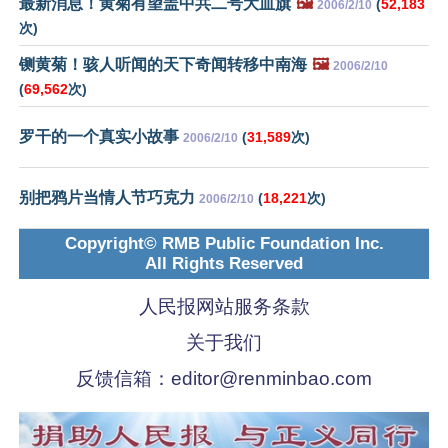
最新消息！黄菊有望盖中共二号大血旗
🖼️
(
52,183
2006/2/10
次)
铡黄菊！骇人听闻的天下奇闻转移中南海
🖼️
2006/2/10
(
69,562
次)
罗干的一个真实小故事
(
31,589
次)
2006/2/10
别把鸦片当情人节巧克力
(
18,221
次)
2006/2/10
Copyright© RMB Public Foundation Inc.
All Rights Reserved
人民报网站服务条款
关于我们
反馈信箱：
editor@renminbao.com