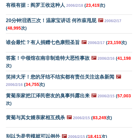
有根有据：阎罗王收这种人
(
23,419
次)
2006/2/18
20分钟泪洒三次！温家宝讲话 何祚庥甩屁
🖼️
2006/2/17
(
48,995
次)
谁会最忙？有人捐赠七色康熙圣旨
🖼️
(
23,159
次)
2006/2/17
答案！中领馆在南非制造特大恶性事故
🖼️
(
41,198
2006/2/16
次)
笑掉大牙！您的牙结不结实都有责任关注这条新闻
🖼️
(
34,755
次)
2006/2/16
黄菊亲家把江泽民密友的臭事抖露出来
🖼️
(
57,003
2006/2/15
次)
黄菊与其女婿亲家相互残杀
🖼️
(
83,249
次)
2006/2/15
别以为是劳模就可以例外
🖼️
(
18,411
次)
2006/2/15