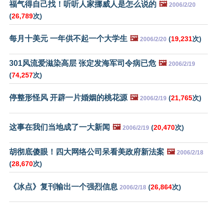
福气得自己找！听听人家挪威人是怎么说的
🖼️
2006/2/20
(
26,789
次)
每月十美元 一年供不起一个大学生
🖼️
(
19,231
次)
2006/2/20
301风流爱滋染高层 张定发海军司令病已危
🖼️
2006/2/19
(
74,257
次)
停整形怪风 开辟一片婚姻的桃花源
🖼️
(
21,765
次)
2006/2/19
这事在我们当地成了一大新闻
🖼️
(
20,470
次)
2006/2/19
胡彻底傻眼！四大网络公司呆看美政府新法案
🖼️
2006/2/18
(
28,670
次)
《冰点》复刊输出一个强烈信息
(
26,864
次)
2006/2/18