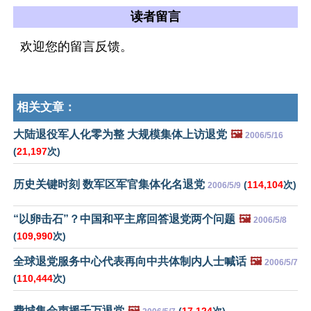
读者留言
欢迎您的留言反馈。
相关文章：
大陆退役军人化零为整 大规模集体上访退党
🖼️
2006/5/16
(
21,197
次)
历史关键时刻 数军区军官集体化名退党
(
114,104
次)
2006/5/9
“以卵击石”？中国和平主席回答退党两个问题
🖼️
2006/5/8
(
109,990
次)
全球退党服务中心代表再向中共体制内人士喊话
🖼️
2006/5/7
(
110,444
次)
费城集会声援千万退党
🖼️
(
17,124
次)