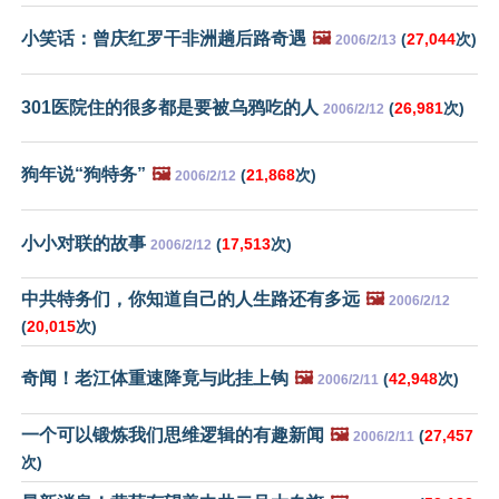
小笑话：曾庆红罗干非洲趟后路奇遇
🖼️
(
27,044
次)
2006/2/13
301医院住的很多都是要被乌鸦吃的人
(
26,981
次)
2006/2/12
狗年说“狗特务”
🖼️
(
21,868
次)
2006/2/12
小小对联的故事
(
17,513
次)
2006/2/12
中共特务们，你知道自己的人生路还有多远
🖼️
2006/2/12
(
20,015
次)
奇闻！老江体重速降竟与此挂上钩
🖼️
(
42,948
次)
2006/2/11
一个可以锻炼我们思维逻辑的有趣新闻
🖼️
(
27,457
2006/2/11
次)