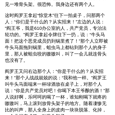
见一堆骨头架。很恐怖。我身边还有两个人。
这时阎罗王拿起“惊堂木”往下一拍桌子，问那两个
人：“你们是干什么的？从实招来！”左边的人说：
“阎王爷，我是610办公室的人，共产党员，专治法
轮功的。”阎罗王拿起令牌往下一扔，说：“牛头马
面！把这个恶党成员扔到锅里煮了！”那个人立即被
牛头马面拖到锅里，蛆虫马上都钻到那个人的身子
里，那人被蛆虫咬的嗷嗷叫，叫了一会儿就连骨头
也没有了。
阎罗王又问右边那个人：“你是干什么的？从实招
来！”那个人战战兢兢的说：“我和他一样。”阎罗王
叫牛头马面端来一杯绿酒放在桌子上，对那个人
说：“你是共产党员对吧！你喝下本王爷酿的酒！”那
人说好啊，乐呵呵的喝了一杯，谁知刚喝下就疼的
嗷嗷叫，马上滚到放骨头架子的地方。随着凄惨无
比的叫声，那人全身上的皮肉一块块脱落、化掉，