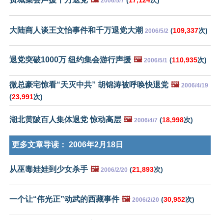
2006/5/7
大陆商人谈王文怡事件和千万退党大潮
(
109,337
次)
2006/5/2
退党突破1000万 纽约集会游行声援
🖼️
(
110,935
次)
2006/5/1
微总豪宅惊看“天灭中共” 胡锦涛被呼唤快退党
🖼️
2006/4/19
(
23,991
次)
湖北黄陂百人集体退党 惊动高层
🖼️
(
18,998
次)
2006/4/7
更多文章导读：
2006年2月18日
从巫毒娃娃到少女杀手
🖼️
(
21,893
次)
2006/2/20
一个让“伟光正”动武的西藏事件
🖼️
(
30,952
次)
2006/2/20