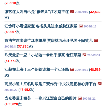
(
28,910
次)
张艺谋大叫自己是“催奔儿”江才是主谋
🖼️
(
32,532
2004/9/15
次)
江惊呼小看温家宝 各省头儿进京威胁江家帮
🖼️
2004/9/13
(
48,997
次)
政协主席出访忙坏李肇星 贾庆林西班牙见国王闹笑儿
🖼️
(
37,765
次)
2004/9/8
昨天最后一忍！小胡这一拳出手漂亮 老江晕菜
🖼️
2004/8/31
(
51,771
次)
江栽在上海！三个胡锦涛和一个江泽民
🖼️
(
48,569
2004/8/31
次)
高层小道！江临时取消广安作秀 中央决定把核心捧下台
🖼️
(
47,952
次)
2004/8/22
当众委屈宋祖英！一张老江漂白自己的图片
🖼️
2004/8/21
(
103,626
次)