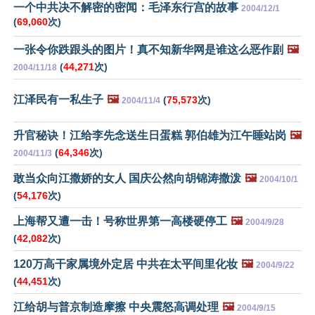
一个中共决不解密的密闻：毛泽东行宫的故事
2004/12/1
(
69,060
次)
一张令你跌跟头的图片！真不知新华网是谁这么恶作剧
🖼️
(
44,271
次)
2004/11/18
江泽民有一私生子
🖼️
(
75,573
次)
2004/11/4
升官秘诀！江给李先念送生日蛋糕 郭伯雄为江午睡站岗
🖼️
(
64,346
次)
2004/11/3
敢当众向江撒娇的女人 国庆公然向胡锦涛撒泼
🖼️
2004/10/1
(
54,176
次)
上海帮又遭一击！号称世界第一高楼硬停工
🖼️
2004/9/28
(
42,082
次)
120万高干家属境外定居 中共在太平间里化妆
🖼️
2004/9/22
(
44,451
次)
江给胡与普京制造摩擦 中央震怒高调处理
🖼️
2004/9/15