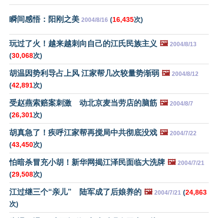
瞬间感悟：阳刚之美
(
16,435
次)
2004/8/16
玩过了火！越来越刺向自己的江氏民族主义
🖼️
2004/8/13
(
30,068
次)
胡温因势利导占上风 江家帮几次较量势渐弱
🖼️
2004/8/12
(
42,891
次)
受赵燕索赔案刺激 动北京麦当劳店的脑筋
🖼️
2004/8/7
(
26,301
次)
胡真急了！疾呼江家帮再搅局中共彻底没戏
🖼️
2004/7/22
(
43,450
次)
怕暗杀冒充小胡！新华网揭江泽民面临大洗牌
🖼️
2004/7/21
(
29,508
次)
江过继三个“亲儿” 陆军成了后娘养的
🖼️
(
24,863
2004/7/21
次)