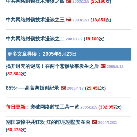
中共网络封锁技术漫谈之四
🖼️
(
25,160
次)
2003/12/5
中共网络封锁技术漫谈之三
🖼️
(
18,851
次)
2003/12/3
中共网络封锁技术漫谈之二
(
19,160
次)
2003/12/2
更多文章导读：
2005年5月23日
揭开诅咒的谜底！在两个悲惨故事发生之后
🖼️
2005/5/12
(
37,804
次)
85%↑──高官离婚创纪录
🖼️
(
29,451
次)
2005/4/17
每日更新
：突破网络封锁工具一览
(
332,957
次)
2005/1/15
别国哀悼中共狂欢 江的印尼别墅安在否
🖼️
2004/12/31
(
60,475
次)