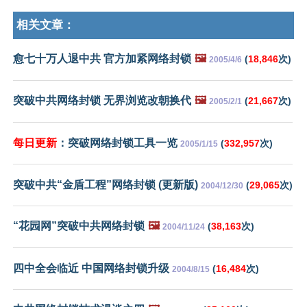
相关文章：
愈七十万人退中共 官方加紧网络封锁
🖼️
(
18,846
次)
2005/4/6
突破中共网络封锁 无界浏览改朝换代
🖼️
(
21,667
次)
2005/2/1
每日更新
：突破网络封锁工具一览
(
332,957
次)
2005/1/15
突破中共“金盾工程”网络封锁 (更新版)
(
29,065
次)
2004/12/30
“花园网”突破中共网络封锁
🖼️
(
38,163
次)
2004/11/24
四中全会临近 中国网络封锁升级
(
16,484
次)
2004/8/15