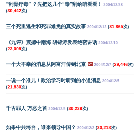
“刮骨疗毒” ？先把这几个“毒”刮给咱看看！
2004/12/28
(
30,442
次)
三个死里逃生和死罪难免的真实故事
(
31,865
次)
2004/12/13
《九评》震撼中南海 胡锦涛发表绝密讲话
2004/12/10
(
23,009
次)
一个大不幸的消息从阿富汗传到北京
🖼️
(
29,446
次)
2004/12/7
一说一个准儿！政治学习时听到的小道消息
2004/12/5
(
21,830
次)
千古罪人 万恶之首
(
30,238
次)
2004/12/5
如果中共垮台，谁来领导中国？
(
30,218
次)
2004/12/2