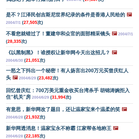
是不？江泽民创吉斯尼世界纪录的条件是香港人民给的
🖼️
(
27,505
次)
2004/7/1
不看您就错过了！董建华和众官的面部精采镜头
🖼️
2004/7/1
(
28,335
次)
《以黑制黑》！谁授权让新华网今天出这招儿？
🖼️
(
21,051
次)
2004/6/30
一怒之下抖出一个秘密！有人扬言出200万元买曾庆红人
头
🖼️
(
23,482
次)
2004/6/29
回忆曾庆红：700万美元重金收买台湾杀手 胡锦涛婉拒入
住“机关”房
(
31,994
次)
2004/6/29
有意思，新华网改了题目，还让温家宝来个温柔的笑
🖼️
(
21,932
次)
2004/6/28
新华网透消息！温家宝永不称霸 江家帮各地称王
🖼️
(
22,185
次)
2004/6/28