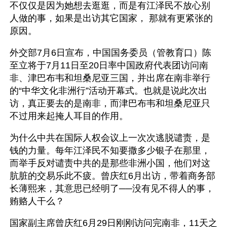
不仅仅是因为她想去逛逛，而是有江泽民不放心别
人做的事，如果是出访其它国家， 那就有更紧张的
原因。
外交部7月6日宣布，中国国务委员（管教育口）陈
至立将于7月11日至20日率中国政府代表团访问南
非、津巴布韦和坦桑尼亚三国，并出席在南非举行
的“中华文化非洲行”活动开幕式。也就是说此次出
访，真正要去的是南非，而津巴布韦和坦桑尼亚只
不过用来起掩人耳目的作用。 
为什么中共在国际人权会议上一次次逃脱谴责，是
钱的力量。每年江泽民不知要撒多少银子在那里，
而举手反对谴责中共的是那些非洲小国，他们对这
肮脏的交易乐此不疲。曾庆红6月出访，带着商务部
长薄熙来，其意思已经明了──没有见不得人的事，
贿赂人干么？ 
国家副主席曾庆红6月29日刚刚访问完南非，11天之