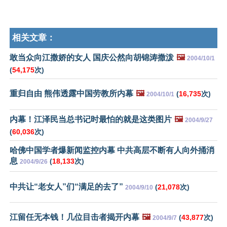
相关文章：
敢当众向江撒娇的女人 国庆公然向胡锦涛撒泼
🖼️
2004/10/1
(
54,175
次)
重归自由 熊伟透露中国劳教所内幕
🖼️
(
16,735
次)
2004/10/1
内幕！江泽民当总书记时最怕的就是这类图片
🖼️
2004/9/27
(
60,036
次)
哈佛中国学者爆新闻监控内幕 中共高层不断有人向外捅消
息
(
18,133
次)
2004/9/26
中共让“老女人”们“满足的去了”
(
21,078
次)
2004/9/10
江留任无本钱！几位目击者揭开内幕
🖼️
(
43,877
次)
2004/9/7