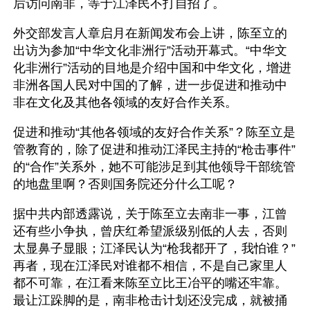
后访问南非，等于江泽民不打自招了。
外交部发言人章启月在新闻发布会上讲，陈至立的
出访为参加“中华文化非洲行”活动开幕式。“中华文
化非洲行”活动的目地是介绍中国和中华文化，增进
非洲各国人民对中国的了解，进一步促进和推动中
非在文化及其他各领域的友好合作关系。
促进和推动“其他各领域的友好合作关系”？陈至立是
管教育的，除了促进和推动江泽民主持的“枪击事件”
的“合作”关系外，她不可能涉足到其他领导干部统管
的地盘里啊？否则国务院还分什么工呢？
据中共内部透露说，关于陈至立去南非一事，江曾
还有些小争执，曾庆红希望派级别低的人去，否则
太显鼻子显眼；江泽民认为“枪我都开了，我怕谁？”
再者，现在江泽民对谁都不相信，不是自己家里人
都不可靠，在江看来陈至立比王冶平的嘴还牢靠。
最让江跺脚的是，南非枪击计划还没完成，就被捅