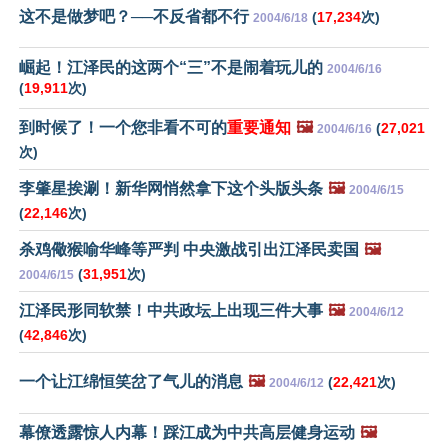
这不是做梦吧？──不反省都不行
(
17,234
次)
2004/6/18
崛起！江泽民的这两个“三”不是闹着玩儿的
2004/6/16
(
19,911
次)
到时候了！一个您非看不可的
重要通知
🖼️
(
27,021
2004/6/16
次)
李肇星挨涮！新华网悄然拿下这个头版头条
🖼️
2004/6/15
(
22,146
次)
杀鸡儆猴喻华峰等严判 中央激战引出江泽民卖国
🖼️
(
31,951
次)
2004/6/15
江泽民形同软禁！中共政坛上出现三件大事
🖼️
2004/6/12
(
42,846
次)
一个让江绵恒笑岔了气儿的消息
🖼️
(
22,421
次)
2004/6/12
幕僚透露惊人内幕！踩江成为中共高层健身运动
🖼️