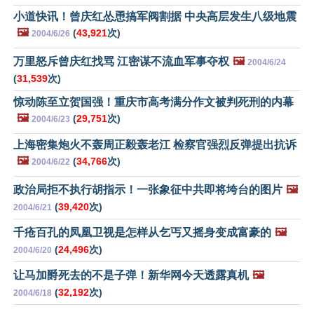
小道快讯！曾庆红怂恿搞军阀割据 中央高层发生八级地震
🖼️
(
43,921
次)
2004/6/26
万里怒斥曾庆红找骂 江密谋不流血军事夺权
🖼️
2004/6/24
(
31,539
次)
惊动陈至立贺国强！重庆市高考满分作文被判死刑的内幕
🖼️
(
29,751
次)
2004/6/23
上海密集炮火不轰周正毅轰老江 检察官强烈反弹提出抗诉
🖼️
(
34,766
次)
2004/6/22
政治局拒不执行胡指示！一张象征中共即将垮台的图片
🖼️
(
39,420
次)
2004/6/21
千疮百孔的凤凰卫视是怎样从乞丐又摇身变成富豪的
🖼️
(
24,496
次)
2004/6/20
让马加爵死去的不是子弹！新华网今天透露真机
🖼️
(
32,192
次)
2004/6/18