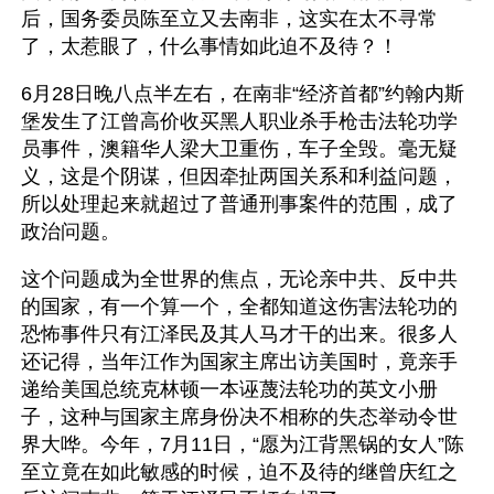
后，国务委员陈至立又去南非，这实在太不寻常
了，太惹眼了，什么事情如此迫不及待？！
6月28日晚八点半左右，在南非“经济首都”约翰内斯
堡发生了江曾高价收买黑人职业杀手枪击法轮功学
员事件，澳籍华人梁大卫重伤，车子全毁。毫无疑
义，这是个阴谋，但因牵扯两国关系和利益问题，
所以处理起来就超过了普通刑事案件的范围，成了
政治问题。
这个问题成为全世界的焦点，无论亲中共、反中共
的国家，有一个算一个，全都知道这伤害法轮功的
恐怖事件只有江泽民及其人马才干的出来。很多人
还记得，当年江作为国家主席出访美国时，竟亲手
递给美国总统克林顿一本诬蔑法轮功的英文小册
子，这种与国家主席身份决不相称的失态举动令世
界大哗。今年，7月11日，“愿为江背黑锅的女人”陈
至立竟在如此敏感的时候，迫不及待的继曾庆红之