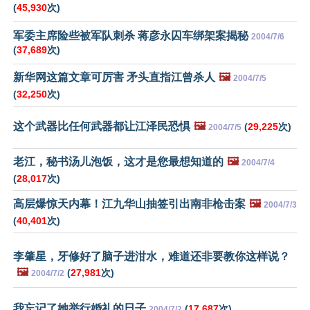
(
45,930
次)
军委主席险些被军队刺杀 蒋彦永囚车绑架案揭秘
2004/7/6
(
37,689
次)
新华网这篇文章可厉害 矛头直指江曾杀人
🖼️
2004/7/5
(
32,250
次)
这个武器比任何武器都让江泽民恐惧
🖼️
(
29,225
次)
2004/7/5
老江，秘书汤儿泡饭，这才是您最想知道的
🖼️
2004/7/4
(
28,017
次)
高层爆惊天内幕！江九华山抽签引出南非枪击案
🖼️
2004/7/3
(
40,401
次)
李肇星，牙修好了脑子进泔水，难道还非要教你这样说？
🖼️
(
27,981
次)
2004/7/2
我忘记了她举行婚礼的日子
(
17,687
次)
2004/7/2