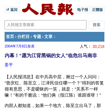
↺ 返回 
电子报
正體版
首页
分栏目
专题
文章
›
›
›
：
2004年7月8日
发表
人气：
30,218
内幕！“愿为江背黑锅的女人”临危出马南非
姜平
【人民报消息】在中共高中层，揪过一个人问问：
“曾庆红、陈至立，江泽民信任哪一个？”得到的答复
很有意思，不是暧昧的一笑，就是：“关系不一样
嘛！”有的干脆说：“他们俩（指江陈）谁跟谁呀！”
内部人都知道，如果一个地方，陈至立出马了，那