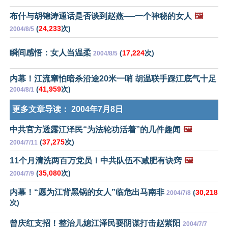
布什与胡锦涛通话是否谈到赵燕──一个神秘的女人
🖼️
(
24,233
次)
2004/8/5
瞬间感悟：女人当温柔
(
17,224
次)
2004/8/5
内幕！江流窜怕暗杀沿途20米一哨 胡温联手踩江底气十足
(
41,959
次)
2004/8/1
更多文章导读：
2004年7月8日
中共官方透露江泽民“为法轮功活着”的几件趣闻
🖼️
(
37,275
次)
2004/7/11
11个月清洗两百万党员！中共队伍不减肥有诀窍
🖼️
(
35,080
次)
2004/7/9
内幕！“愿为江背黑锅的女人”临危出马南非
(
30,218
2004/7/8
次)
曾庆红支招！整治儿媳江泽民耍阴谋打击赵紫阳
2004/7/7