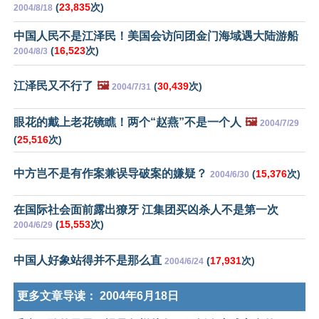
(
23,835
次)
2004/8/18
中国人民不是江泽民！美国会访问团金门海域遇大陆游船
(
16,523
次)
2004/8/3
江泽民又不行了
🖼️
(
30,439
次)
2004/7/31
眼花的戴上老花镜瞧！两个“赵燕”不是一个人
🖼️
2004/7/29
(
25,516
次)
中方岂不是有作案兼误导破案的嫌疑？
(
15,376
次)
2004/6/30
在国际社会面前露出獠牙 江集团买凶杀人不是第一次
(
15,553
次)
2004/6/29
中国人好象站得并不是那么直
(
17,931
次)
2004/6/24
更多文章导读：
2004年6月18日