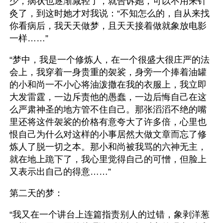
少，病状也逐渐减轻了，就告诉她，可以不用来针
灸了，到这时她才对我说：“不知怎么的，自从来找
你看病后，我天天做梦，且天天接着做就象放电影
一样……”
“梦中，我是一个修炼人，在一个很盛大很庄严的法
会上，我穿着一身贵重的袈裟，身旁一个捧着油罐
的小和尚一不小心将油泼撒在我的衣服上，我立即
大发雷霆，一边斥责他的愚蠢，一边后悔自己在这
么严肃神圣的地方管不住自己。那张滔滔不绝的嘴
里还将这件袈裟的价格有意夸大了许多倍，心里也
恨自己为什么对这样的小事居然大做文章而忘了修
炼人了脱一切之本。那小和尚被我骂的六神无主，
就在地上跪下了，我心里觉得自己的可憎，但脸上
又表示出自己的得意……”
第二天的梦：
“我又在一个讲台上连篇指责别人的过错，象剥洋葱