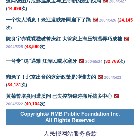
这两张图片泄露温家宝与上海帮的最新战局
🖼️
2004/5/27
(
44,898
次)
一个惊人消息！老江发贱给阿扁下了跪
🖼️
(
24,145
2004/5/26
次)
陈良宇赤裸裸戳破曾庆红 大管家上海压胡温弄巧成拙
🖼️
(
43,590
次)
2004/5/25
一号专“鸡”遇难 江泽民喝水塞牙
🖼️
(
32,769
次)
2004/5/24
糊涂了！北京出台的这新政策是冲谁去的
🖼️
2004/5/23
(
34,181
次)
黄菊曾培炎同遭质问 已失控胡锦涛痛斥搞多中心
🖼️
(
40,104
次)
2004/5/22
Copyright© RMB Public Foundation Inc.
All Rights Reserved
人民报网站服务条款