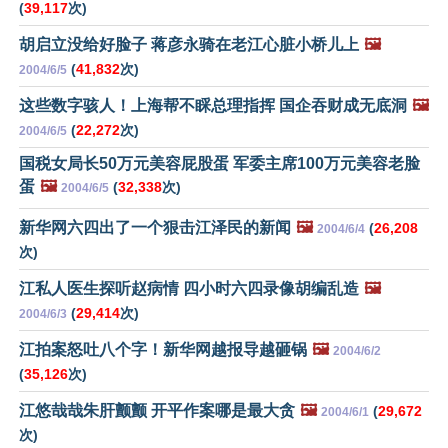
(
39,117
次)
胡启立没给好脸子 蒋彦永骑在老江心脏小桥儿上
🖼️
(
41,832
次)
2004/6/5
这些数字骇人！上海帮不睬总理指挥 国企吞财成无底洞
🖼️
(
22,272
次)
2004/6/5
国税女局长50万元美容屁股蛋 军委主席100万元美容老脸
蛋
🖼️
(
32,338
次)
2004/6/5
新华网六四出了一个狠击江泽民的新闻
🖼️
(
26,208
2004/6/4
次)
江私人医生探听赵病情 四小时六四录像胡编乱造
🖼️
(
29,414
次)
2004/6/3
江拍案怒吐八个字！新华网越报导越砸锅
🖼️
2004/6/2
(
35,126
次)
江悠哉哉朱肝颤颤 开平作案哪是最大贪
🖼️
(
29,672
2004/6/1
次)