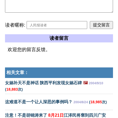
读者暱称:
读者留言
欢迎您的留言反馈。
相关文章：
女娲补天不是神话 陕西平利发现女娲石碑
🖼️
2004/9/10
(
18,883
次)
这难道不是一个让人深思的事例吗？
(
18,985
次)
2004/8/24
注意！不是胡锦涛来了
8月21日
江泽民将窜到四川广安