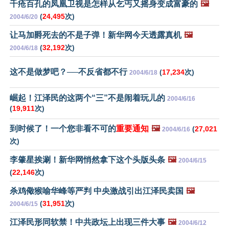
千疮百孔的凤凰卫视是怎样从乞丐又摇身变成富豪的
🖼️
(
24,495
次)
2004/6/20
让马加爵死去的不是子弹！新华网今天透露真机
🖼️
(
32,192
次)
2004/6/18
这不是做梦吧？──不反省都不行
(
17,234
次)
2004/6/18
崛起！江泽民的这两个“三”不是闹着玩儿的
2004/6/16
(
19,911
次)
到时候了！一个您非看不可的
重要通知
🖼️
(
27,021
2004/6/16
次)
李肇星挨涮！新华网悄然拿下这个头版头条
🖼️
2004/6/15
(
22,146
次)
杀鸡儆猴喻华峰等严判 中央激战引出江泽民卖国
🖼️
(
31,951
次)
2004/6/15
江泽民形同软禁！中共政坛上出现三件大事
🖼️
2004/6/12