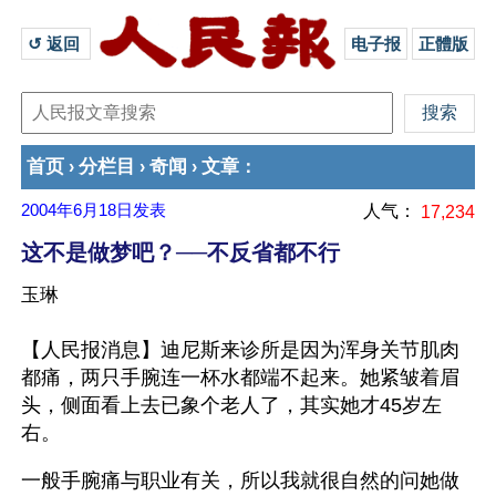
↺ 返回 
电子报
正體版
首页
分栏目
奇闻
文章
›
›
›
：
2004年6月18日
发表
人气：
17,234
这不是做梦吧？──不反省都不行
玉琳
【人民报消息】迪尼斯来诊所是因为浑身关节肌肉
都痛，两只手腕连一杯水都端不起来。她紧皱着眉
头，侧面看上去已象个老人了，其实她才45岁左
右。
一般手腕痛与职业有关，所以我就很自然的问她做