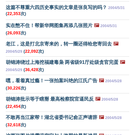
这篇不尊重六四历史事实的文章是张良写的吗？
2004/5/31
(
22,353
次)
实在憋不住！帮新华网图集再添几张照片
🖼️
2004/5/31
(
26,093
次)
老江，这是打北京寄来的，转一圈还得给您寄回去
🖼️
(
22,092
次)
2004/5/29
胡锦涛绕过上海挖福建毒枭 两省级91厅处级贪官完蛋
🖼️
(
36,428
次)
2004/5/29
嘿，看着真过瘾！一张拍案叫绝的江氏广告
🖼️
2004/5/28
(
30,226
次)
胡锦涛批示等于瞎掰 最高检察院官逼民反
🖼️
2004/5/28
(
22,454
次)
不敢再当江家帮！湖北省委书记俞正声请辞
🖼️
2004/5/28
(
32,618
次)