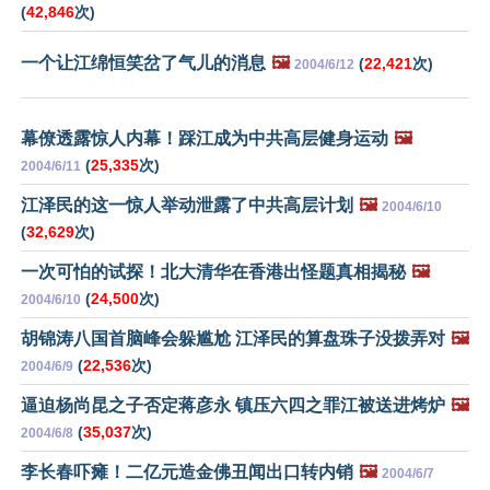
(
42,846
次)
一个让江绵恒笑岔了气儿的消息
🖼️
(
22,421
次)
2004/6/12
幕僚透露惊人内幕！踩江成为中共高层健身运动
🖼️
(
25,335
次)
2004/6/11
江泽民的这一惊人举动泄露了中共高层计划
🖼️
2004/6/10
(
32,629
次)
一次可怕的试探！北大清华在香港出怪题真相揭秘
🖼️
(
24,500
次)
2004/6/10
胡锦涛八国首脑峰会躲尴尬 江泽民的算盘珠子没拨弄对
🖼️
(
22,536
次)
2004/6/9
逼迫杨尚昆之子否定蒋彦永 镇压六四之罪江被送进烤炉
🖼️
(
35,037
次)
2004/6/8
李长春吓瘫！二亿元造金佛丑闻出口转内销
🖼️
2004/6/7