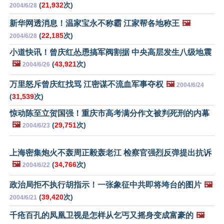
(
21,932
次)
2004/6/28
新华网透消息！温家宝永不称霸 江家帮各地称王
🖼️
(
22,185
次)
2004/6/28
小道快讯！曾庆红怂恿搞军阀割据 中央高层发生八级地震
🖼️
(
43,921
次)
2004/6/26
万里怒斥曾庆红找骂 江密谋不流血军事夺权
🖼️
2004/6/24
(
31,539
次)
惊动陈至立贺国强！重庆市高考满分作文被判死刑的内幕
🖼️
(
29,751
次)
2004/6/23
上海密集炮火不轰周正毅轰老江 检察官强烈反弹提出抗诉
🖼️
(
34,766
次)
2004/6/22
政治局拒不执行胡指示！一张象征中共即将垮台的图片
🖼️
(
39,420
次)
2004/6/21
千疮百孔的凤凰卫视是怎样从乞丐又摇身变成富豪的
🖼️