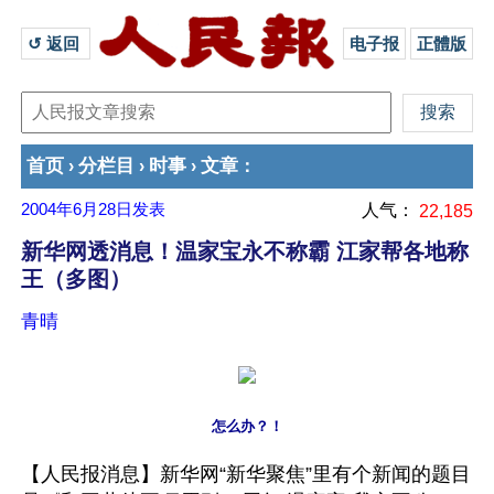
↺ 返回 
电子报
正體版
首页
分栏目
时事
文章
›
›
›
：
2004年6月28日
发表
人气：
22,185
新华网透消息！温家宝永不称霸 江家帮各地称
王（多图）
青晴
怎么办？！
【人民报消息】新华网“新华聚焦”里有个新闻的题目