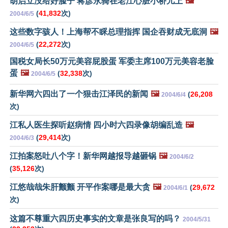
胡启立没给好脸子 蒋彦永骑在老江心脏小桥儿上
🖼️
(
41,832
次)
2004/6/5
这些数字骇人！上海帮不睬总理指挥 国企吞财成无底洞
🖼️
(
22,272
次)
2004/6/5
国税女局长50万元美容屁股蛋 军委主席100万元美容老脸
蛋
🖼️
(
32,338
次)
2004/6/5
新华网六四出了一个狠击江泽民的新闻
🖼️
(
26,208
2004/6/4
次)
江私人医生探听赵病情 四小时六四录像胡编乱造
🖼️
(
29,414
次)
2004/6/3
江拍案怒吐八个字！新华网越报导越砸锅
🖼️
2004/6/2
(
35,126
次)
江悠哉哉朱肝颤颤 开平作案哪是最大贪
🖼️
(
29,672
2004/6/1
次)
这篇不尊重六四历史事实的文章是张良写的吗？
2004/5/31