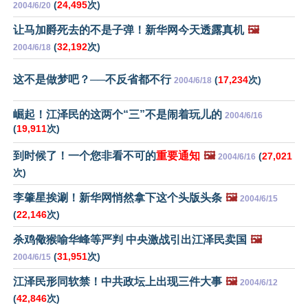
(
24,495
次)
2004/6/20
让马加爵死去的不是子弹！新华网今天透露真机
🖼️
(
32,192
次)
2004/6/18
这不是做梦吧？──不反省都不行
(
17,234
次)
2004/6/18
崛起！江泽民的这两个“三”不是闹着玩儿的
2004/6/16
(
19,911
次)
到时候了！一个您非看不可的
重要通知
🖼️
(
27,021
2004/6/16
次)
李肇星挨涮！新华网悄然拿下这个头版头条
🖼️
2004/6/15
(
22,146
次)
杀鸡儆猴喻华峰等严判 中央激战引出江泽民卖国
🖼️
(
31,951
次)
2004/6/15
江泽民形同软禁！中共政坛上出现三件大事
🖼️
2004/6/12
(
42,846
次)