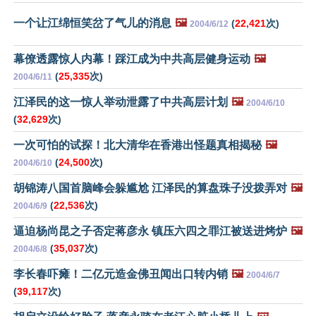
一个让江绵恒笑岔了气儿的消息
🖼️
(
22,421
次)
2004/6/12
幕僚透露惊人内幕！踩江成为中共高层健身运动
🖼️
(
25,335
次)
2004/6/11
江泽民的这一惊人举动泄露了中共高层计划
🖼️
2004/6/10
(
32,629
次)
一次可怕的试探！北大清华在香港出怪题真相揭秘
🖼️
(
24,500
次)
2004/6/10
胡锦涛八国首脑峰会躲尴尬 江泽民的算盘珠子没拨弄对
🖼️
(
22,536
次)
2004/6/9
逼迫杨尚昆之子否定蒋彦永 镇压六四之罪江被送进烤炉
🖼️
(
35,037
次)
2004/6/8
李长春吓瘫！二亿元造金佛丑闻出口转内销
🖼️
2004/6/7
(
39,117
次)