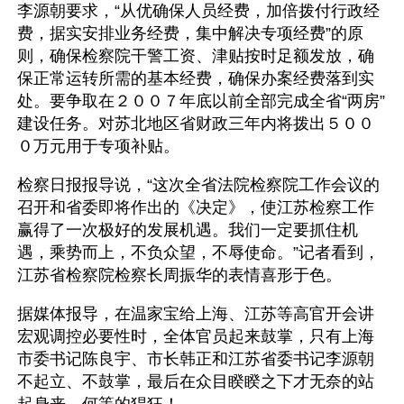
李源朝要求，“从优确保人员经费，加倍拨付行政经
费，据实安排业务经费，集中解决专项经费”的原
则，确保检察院干警工资、津贴按时足额发放，确
保正常运转所需的基本经费，确保办案经费落到实
处。要争取在２００７年底以前全部完成全省“两房”
建设任务。对苏北地区省财政三年内将拨出５００
０万元用于专项补贴。
检察日报报导说，“这次全省法院检察院工作会议的
召开和省委即将作出的《决定》，使江苏检察工作
赢得了一次极好的发展机遇。我们一定要抓住机
遇，乘势而上，不负众望，不辱使命。”记者看到，
江苏省检察院检察长周振华的表情喜形于色。
据媒体报导，在温家宝给上海、江苏等高官开会讲
宏观调控必要性时，全体官员起来鼓掌，只有上海
市委书记陈良宇、市长韩正和江苏省委书记李源朝
不起立、不鼓掌，最后在众目睽睽之下才无奈的站