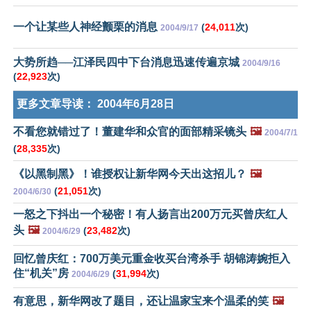
一个让某些人神经颤栗的消息
(
24,011
次)
2004/9/17
大势所趋──江泽民四中下台消息迅速传遍京城
2004/9/16
(
22,923
次)
更多文章导读：
2004年6月28日
不看您就错过了！董建华和众官的面部精采镜头
🖼️
2004/7/1
(
28,335
次)
《以黑制黑》！谁授权让新华网今天出这招儿？
🖼️
(
21,051
次)
2004/6/30
一怒之下抖出一个秘密！有人扬言出200万元买曾庆红人
头
🖼️
(
23,482
次)
2004/6/29
回忆曾庆红：700万美元重金收买台湾杀手 胡锦涛婉拒入
住“机关”房
(
31,994
次)
2004/6/29
有意思，新华网改了题目，还让温家宝来个温柔的笑
🖼️