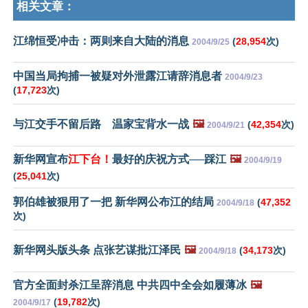
相关文章：
江绵恒受冲击：两则来自大陆的消息
(
28,954
次)
2004/9/25
中国当局拘捕一被疑对外泄露江请辞消息者
2004/9/23
(
17,723
次)
与江交手不留后路 温家宝背水一战
🖼️
(
42,354
次)
2004/9/21
新华网宣布
江下台！
最好的庆祝方式──踩江
🖼️
2004/9/19
(
25,041
次)
郭伯雄被狠用了一把 新华网公布江的结局
(
47,352
2004/9/18
次)
新华网头版头条 点张艺谋批江泽民
🖼️
(
34,173
次)
2004/9/18
官方全面封杀江呈辞消息 中共四中全会如履薄冰
🖼️
(
19,782
次)
2004/9/17