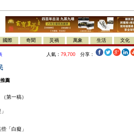
國際
奇聞
災禍
萬象
生活
文化
人氣：
79,700
分享：
表
民
者推薦
（第一稿） 
」 
些「白癡」 