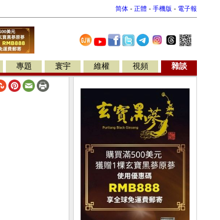
简体
-
正體
-
手機版
-
電子報
專題
寰宇
維權
視頻
雜談