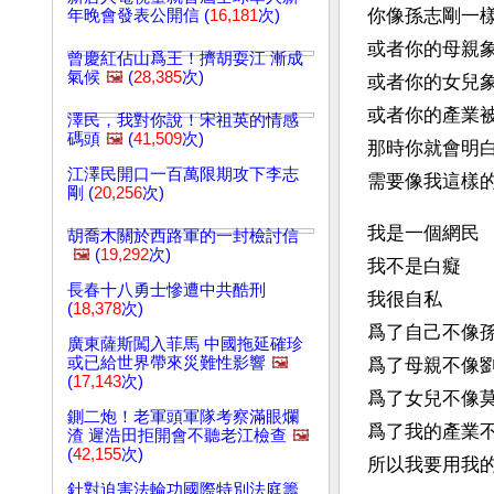
你像孫志剛一樣
年晚會發表公開信 (
16,181
次)
或者你的母親象
曾慶紅佔山爲王！擠胡耍江 漸成
氣候
🖼️
(
28,385
次)
或者你的女兒象
或者你的產業被
澤民，我對你說！宋祖英的情感
碼頭
🖼️
(
41,509
次)
那時你就會明白
江澤民開口一百萬限期攻下李志
需要像我這樣的
剛 (
20,256
次)
我是一個網民 
胡喬木關於西路軍的一封檢討信
🖼️
(
19,292
次)
我不是白癡 
長春十八勇士慘遭中共酷刑
我很自私 
(
18,378
次)
爲了自己不像孫
廣東薩斯闖入菲馬 中國拖延確珍
或已給世界帶來災難性影響
🖼️
爲了母親不像劉
(
17,143
次)
爲了女兒不像莫
鍘二炮！老軍頭軍隊考察滿眼爛
爲了我的產業不
渣 遲浩田拒開會不聽老江檢查
🖼️
(
42,155
次)
所以我要用我
針對迫害法輪功國際特別法庭籌