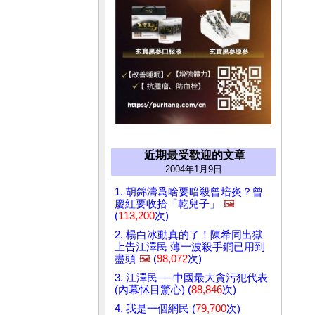
近期最受歡迎的文章
2004年1月9日
1. 胡錦濤爲啥要暗殺曾培炎？曾
慶紅要收拾「乾兒子」
🖼️
(
113,200
次)
2. 楊白冰動真的了！陳希同出獄
上告江澤民 薄一波殺手鐧已用到
盡頭
🖼️
(
98,072
次)
3. 江澤民──中國最大貪污犯代表
(內幕怵目驚心) (
88,846
次)
4. 我是一個網民 (
79,700
次)