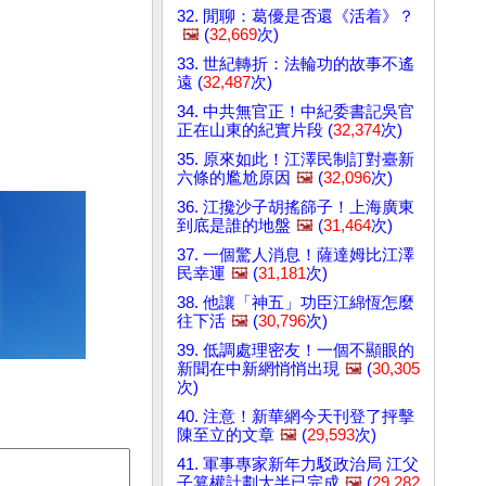
32. 閒聊：葛優是否還《活着》？
🖼️
(
32,669
次)
33. 世紀轉折：法輪功的故事不遙
遠 (
32,487
次)
34. 中共無官正！中紀委書記吳官
正在山東的紀實片段 (
32,374
次)
35. 原來如此！江澤民制訂對臺新
六條的尷尬原因
🖼️
(
32,096
次)
36. 江攙沙子胡搖篩子！上海廣東
到底是誰的地盤
🖼️
(
31,464
次)
37. 一個驚人消息！薩達姆比江澤
民幸運
🖼️
(
31,181
次)
38. 他讓「神五」功臣江綿恆怎麼
往下活
🖼️
(
30,796
次)
39. 低調處理密友！一個不顯眼的
新聞在中新網悄悄出現
🖼️
(
30,305
次)
40. 注意！新華網今天刊登了抨擊
陳至立的文章
🖼️
(
29,593
次)
41. 軍事專家新年力駁政治局 江父
子篡權計劃大半已完成
🖼️
(
29,282