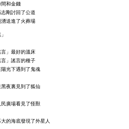
間和金錢 
志剛討回了公道 
湧送進了火葬場 
」 
言」最好的溫床 
言」謠言的種子 
陽光下遇到了鬼魂 
黑夜裏見到了狐仙 
民廣場看見了怪獸 
大的海底發現了外星人 