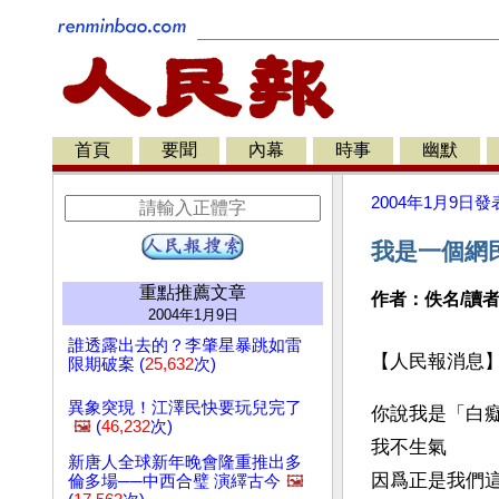
首頁
要聞
內幕
時事
幽默
2004年1月9日
發
我是一個網
重點推薦文章
作者：佚名/讀
2004年1月9日
誰透露出去的？李肇星暴跳如雷
【人民報消息】
限期破案 (
25,632
次)
異象突現！江澤民快要玩兒完了
你說我是「白癡
🖼️
(
46,232
次)
我不生氣 
新唐人全球新年晚會隆重推出多
因爲正是我們這
倫多場──中西合璧 演繹古今
🖼️