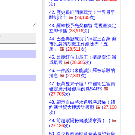
次)
42. 歷史跟咱開個玩笑！世界最早
雕刻出土
🖼️
(
29,195
次)
43. 羅幹授予光榮稱號 電視臺決定
立即停播 (
28,916
次)
44. 巴金壽誕陳良宇揮霍三百萬 滬
市民急請胡派工作組除盡「五
黑」
🖼️
(
28,511
次)
45. 曾慶紅佔山爲王！擠胡耍江 漸
成氣候
🖼️
(
28,385
次)
46. 一件說出來能讓江羅被暗殺的
消息
🖼️
(
27,831
次)
47. 殺萬隻果子狸！中國衛生官員
確定廣州疑似病例爲SARS
🖼️
(
27,705
次)
48. 顯示自由將永遠戰勝恐怖！紐
約新世貿大樓設計模型
🖼️
(
27,198
次)
49. 前趙紫陽祕書談溫家寶 (二)
🖼️
(
27,136
次)
50. 從央視春節晚會衰落展望新唐