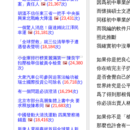
因爲初中畢業的
案」責任人
🖼️
(
21,367
次)
而懷揣碩士文憑
胡溫不信任東三省一把手 中央振
興東北戰略大降溫
🖼️
(
23,431
次)
同樣初中畢業的
一個驚人消息！薩達姆比江澤民
而我編的軟件只
幸運
🖼️
(
31,181
次)
照此推斷 
「全球營救」就三位清華學子遭
我確實初中沒畢
遇發表聲明 (
18,184
次)
小金庫排行榜黃麗滿第一 陳良宇
如果你是把良心
扣壓檢舉信被責令檢查
🖼️
(
24,380
次)
你在啃完主子扔
是否會覺自己的
大衆汽車公司參與迫害法輪功被
瑞士國際投資公司除名 (
16,718
次)
世界終究是公平
有一個問題必須澄清 (
16,294
次)
爲了得到那根骨
北京市部分高層集體上書中央 要
你必須出賣人格
求釋放陳希同
🖼️
(
21,683
次)
中國發動大清洗運動 四萬警察捲
如果你不是「槍
鋪蓋
🖼️
(
18,416
次)
那麼也許會有一
新唐人電視臺就首屆全球華人新