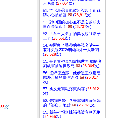
人晚會 (
27,054
次)
51. 從《烏蘇裏船歌》說起！胡錦
濤小心被起訴
🖼️
(
26,812
次)
52. 對中國的擔心並不是它的核力
量而是這個！
🖼️
(
26,707
次)
53. 「草菅人命」的典故說到點子
上了 (
26,561
次)
54. 被閹割了聲帶的央視名嘴──
兼評央視2003年國內外十大新聞
(
26,528
次)
55. 長春電視真相震撼世界 插播者
劉成軍被迫害致死
🖼️
(
26,064
次)
56. 江綿恆透露！他爹逼王永慶裏
應外合搞垮臺灣經濟
🖼️
(
25,917
次)
57. 姚文元寫毛澤東內幕 (
25,912
次)
58. 奇蹟般逃生？美軍關押薩達姆
的「祕密」地點
🖼️
(
25,769
次)
155
次)
59. 新華社報道陳福兆被宣判死刑
(
24,955
次)