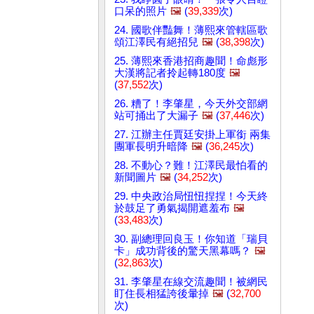
口呆的照片
🖼️
(
39,339
次)
24. 國歌伴豔舞！薄熙來管轄區歌
頌江澤民有絕招兒
🖼️
(
38,398
次)
25. 薄熙來香港招商趣聞！命彪形
大漢將記者拎起轉180度
🖼️
(
37,552
次)
26. 糟了！李肇星，今天外交部網
站可捅出了大漏子
🖼️
(
37,446
次)
27. 江辦主任賈廷安掛上軍銜 兩集
團軍長明升暗降
🖼️
(
36,245
次)
28. 不動心？難！江澤民最怕看的
新聞圖片
🖼️
(
34,252
次)
29. 中央政治局忸忸捏捏！今天終
於鼓足了勇氣揭開遮羞布
🖼️
(
33,483
次)
30. 副總理回良玉！你知道「瑞貝
卡」成功背後的驚天黑幕嗎？
🖼️
(
32,863
次)
31. 李肇星在線交流趣聞！被網民
盯住長相猛誇後暈掉
🖼️
(
32,700
次)