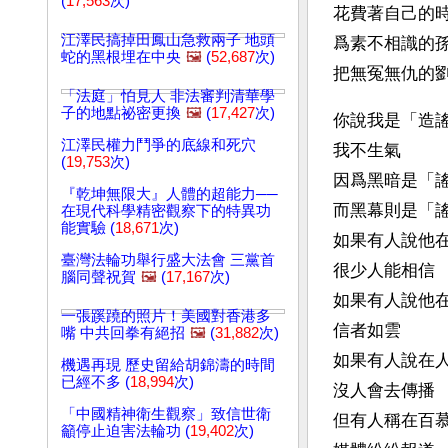
(
17,563
次)
花費著自己的時
江澤民搞掉田鳳山急救兩子 地頭
爲素不相識的孫
蛇的黑根埋在中央
🖼️
(
52,687
次)
把無冤無仇的劉
「法庭」怕見人 非法審判清華學
子的地點祕密更換
🖼️
(
17,427
次)
你說我是「造謠
江澤民權力鬥爭的底線和死穴
我不生氣 
(
19,753
次)
因爲黑暗是「謠
『乾坤無限大』人體的超能力──
而黑幕則是「謠
在現代科學精密觀察下的特異功
能實驗 (
18,671
次)
如果有人說他在
臺灣法輪功舉行盛大法會 三黨首
很少人能相信 
腦同聲祝賀
🖼️
(
17,167
次)
如果有人說他在
一張蹊蹺的照片！美國對香港多
信者如雲 
嘴 中共回拳有絕招
🖼️
(
31,882
次)
如果有人說在人
機遇再現 歷史留給胡錦濤的時間
已經不多 (
18,994
次)
沒人會去傳播 
「中國精神衛生觀察」致信世衛
但有人稱在百慕
籲停止迫害法輪功 (
19,402
次)