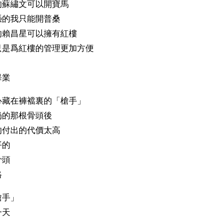
蘇繡文可以開寶馬 
的我只能開普桑 
賴昌星可以擁有紅樓 
是爲紅樓的管理更加方便 
業 
藏在褲襠裏的「槍手」 
的那根骨頭後 
付出的代價太高 
的 
頭 
 
手」 
天 