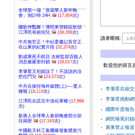
全球第一場「首屆華人新年晚
會」倒計時 24H
🖼️
(
17,854
次)
國歌伴豔舞！薄熙來管轄區歌頌
江澤民有絕招兒
🖼️
(
38,398
次)
讀者暱稱:
中共無官正！中紀委書記吳官正
在山東的紀實片段 (
32,374
次)
劉成軍死不瞑目 吉林監獄百餘人
消息被嚴密封鎖
🖼️
(
18,017
次)
歡迎您的留言
李肇星又犯錯誤了！不該說的沒
把住門兒
🖼️
(
23,573
次)
中共在操控海外媒體(上)──驚人
李肇星在線交
慷慨 (
18,119
次)
李肇星挑動網
江澤民在謊言中強化軍權 (
17,986
次)
國際年度報告
新唐人全球華人春節晚會部分節
網民唾罵封鎖goo
目揭密
🖼️
(
17,143
次)
廣東禁止報道
中國航天科工集團爆發集體貪污