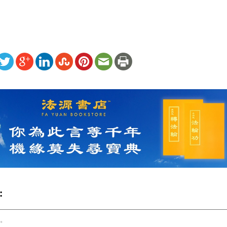
ww.renminbao.com/rmb/articles/2004/1/9/29463b.html
: