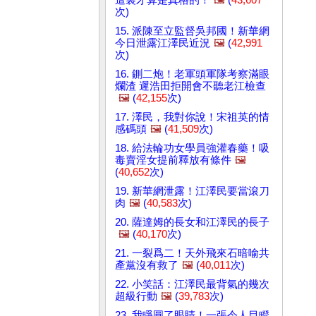
次)
15. 派陳至立監督吳邦國！新華網
今日泄露江澤民近況
🖼️
(
42,991
次)
16. 鍘二炮！老軍頭軍隊考察滿眼
爛渣 遲浩田拒開會不聽老江檢查
🖼️
(
42,155
次)
17. 澤民，我對你說！宋祖英的情
感碼頭
🖼️
(
41,509
次)
18. 給法輪功女學員強灌春藥！吸
毒賣淫女提前釋放有條件
🖼️
(
40,652
次)
19. 新華網泄露！江澤民要當滾刀
肉
🖼️
(
40,583
次)
20. 薩達姆的長女和江澤民的長子
🖼️
(
40,170
次)
21. 一裂爲二！天外飛來石暗喻共
產黨沒有救了
🖼️
(
40,011
次)
22. 小笑話：江澤民最背氣的幾次
超級行動
🖼️
(
39,783
次)
23. 我睜圓了眼睛！一張令人目瞪