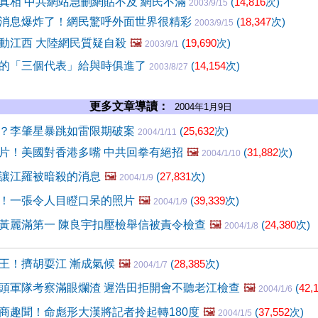
真相 中共網站急刪網貼不及 網民不滿
(
14,816
次)
2003/9/15
消息爆炸了！網民驚呼外面世界很精彩
(
18,347
次)
2003/9/15
動江西 大陸網民質疑自殺
🖼️
(
19,690
次)
2003/9/1
的「三個代表」給與時俱進了
(
14,154
次)
2003/8/27
更多文章導讀：
2004年1月9日
？李肇星暴跳如雷限期破案
(
25,632
次)
2004/1/11
片！美國對香港多嘴 中共回拳有絕招
🖼️
(
31,882
次)
2004/1/10
讓江羅被暗殺的消息
🖼️
(
27,831
次)
2004/1/9
！一張令人目瞪口呆的照片
🖼️
(
39,339
次)
2004/1/9
黃麗滿第一 陳良宇扣壓檢舉信被責令檢查
🖼️
(
24,380
次)
2004/1/8
王！擠胡耍江 漸成氣候
🖼️
(
28,385
次)
2004/1/7
頭軍隊考察滿眼爛渣 遲浩田拒開會不聽老江檢查
🖼️
(
42,
2004/1/6
商趣聞！命彪形大漢將記者拎起轉180度
🖼️
(
37,552
次)
2004/1/5