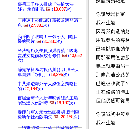
媒體紛紛報道 
臺灣三千多人排成「法輪大法
好」 場面壯觀
🖼️
(
18,687
次)
你說我是仇富 
一件說出來能讓江羅被暗殺的消
我不生氣 
息
🖼️
(
27,831
次)
因爲我創造的財
我睜圓了眼睛！一張令人目瞪口
用我發明的專利
呆的照片
🖼️
(
39,339
次)
已經以超廉的價
給法輪功女學員強灌春藥！吸毒
賣淫女提前釋放有條件
🖼️
(
40,652
而那家用無數股
次)
馬上就要由另一
醉鬼單槍匹馬攻佔川縣 江澤民大
那條高速公路的
軍圍剿「叛亂」 (
19,395
次)
已經被販賣了N
中共滲透海外華人媒體之策略目
的 (
20,194
次)
正在修路的包工
首屆全球華人新年晚會紐約主場
但他仍然可從民
演出進入倒計時
🖼️
(
18,190
次)
春節前軍方元老出面挺胡 新聞突
你說我初中沒畢
從新華社頭版消失
🖼️
(
20,158
次)
我不生氣 
「追查國際」公佈「劉成軍被害