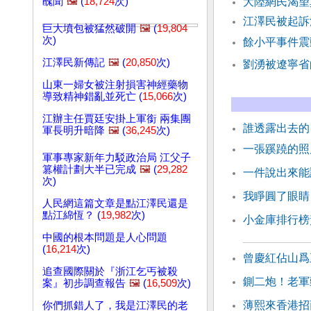
醜聞
🖼️
(
18,724
次)
大陸網民渴望
江澤民被起訴
巨大墳包被猛然破開
🖼️
(
19,804
次)
餘小平事件震
江澤民新傳記
🖼️
(
20,850
次)
劉湧被遼寧省
山東一婦女被注射損害神經藥物
導致精神錯亂並死亡 (
15,066
次)
江辦主任賈廷安掛上軍銜 兩集團
誰透露出去的
軍長明升暗降
🖼️
(
36,245
次)
一張蹊蹺的照
軍事專家新年力駁政治局 江父子
篡權計劃大半已完成
🖼️
(
29,282
一件說出來能
次)
我睜圓了眼睛
人民網這篇文章是點江澤民還是
點江綿恆？ (
19,982
次)
小金庫排行榜
中國的根本問題是人心問題
(
16,214
次)
曾慶紅佔山爲
追查國際關於『浙江乞丐被殺
鍘二炮！老軍
案』初步調查報告
🖼️
(
16,509
次)
薄熙來香港招
你們抓錯人了，我是江澤民的老