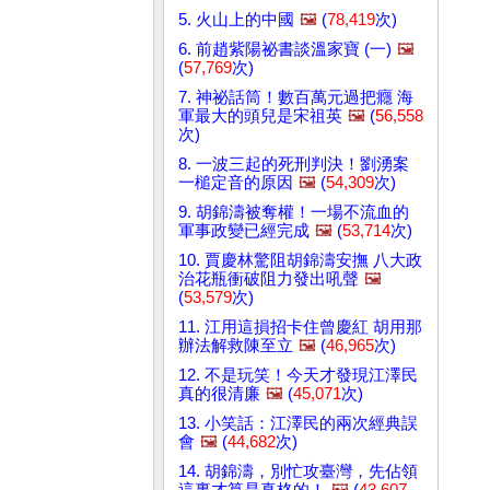
5. 火山上的中國
🖼️
(
78,419
次)
6. 前趙紫陽祕書談溫家寶 (一)
🖼️
(
57,769
次)
7. 神祕話筒！數百萬元過把癮 海
軍最大的頭兒是宋祖英
🖼️
(
56,558
次)
8. 一波三起的死刑判決！劉湧案
一槌定音的原因
🖼️
(
54,309
次)
9. 胡錦濤被奪權！一場不流血的
軍事政變已經完成
🖼️
(
53,714
次)
10. 賈慶林驚阻胡錦濤安撫 八大政
治花瓶衝破阻力發出吼聲
🖼️
(
53,579
次)
11. 江用這損招卡住曾慶紅 胡用那
辦法解救陳至立
🖼️
(
46,965
次)
12. 不是玩笑！今天才發現江澤民
真的很清廉
🖼️
(
45,071
次)
13. 小笑話：江澤民的兩次經典誤
會
🖼️
(
44,682
次)
14. 胡錦濤，別忙攻臺灣，先佔領
這裏才算是真格的！
🖼️
(
43,607