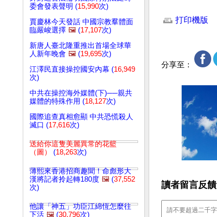
委會發表聲明 (
15,990
次)
文章網址: http://w
打印機版
賈慶林今天發話 中國宗教羣體面
臨嚴峻選擇
🖼️
(
17,107
次)
新唐人臺北隆重推出首場全球華
人新年晚會
🖼️
(
19,695
次)
分享至：
江澤民直接操控國安內幕 (
16,949
次)
中共在操控海外媒體(下)──親共
媒體的特殊作用 (
18,127
次)
國際追查真相愈顯 中共恐慌殺人
滅口 (
17,616
次)
送給你這隻美麗異常的花籃
（圖）
(
18,263
次)
薄熙來香港招商趣聞！命彪形大
漢將記者拎起轉180度
🖼️
(
37,552
讀者留言反饋
次)
他讓「神五」功臣江綿恆怎麼往
下活
🖼️
(
30,796
次)