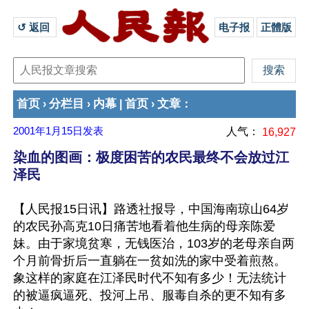
↺ 返回 
电子报
正體版
首页
分栏目
内幕
首页
文章
›
›
|
›
：
2001年1月15日
发表
人气：
16,927
染血的图画：极度困苦的农民最终不会放过江
泽民
【人民报15日讯】路透社报导，中国海南琼山64岁
的农民孙高克10日痛苦地看着他生病的母亲陈爱
妹。由于家境贫寒，无钱医治，103岁的老母亲自两
个月前骨折后一直躺在一贫如洗的家中受着煎熬。
象这样的家庭在江泽民时代不知有多少！无法统计
的被逼疯逼死、投河上吊、服毒自杀的更不知有多