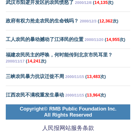
武汉市阳逻开发区的农民愤怒了
(
14,135
次)
2000/12/8
政府有权力抢走农民的生命钱吗？
(
12,362
次)
2000/12/3
工人农民的暴动撼动了江泽民的位置
(
14,955
次)
2000/11/20
福建农民民主的呼唤，何时能传到北京市民耳里？
(
14,241
次)
2000/11/17
三峡农民暴力抗议迁徙不周
(
13,483
次)
2000/11/15
江西农民不满税重发生暴动
(
13,964
次)
2000/11/15
Copyright© RMB Public Foundation Inc.
All Rights Reserved
人民报网站服务条款