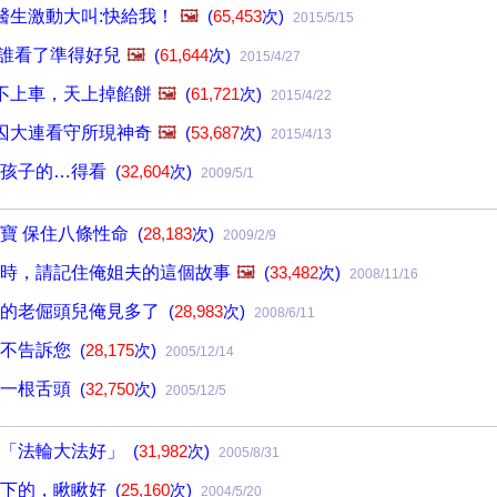
醫生激動大叫:快給我！
🖼️
(
65,453
次)
2015/5/15
 誰看了準得好兒
🖼️
(
61,644
次)
2015/4/27
不上車，天上掉餡餅
🖼️
(
61,721
次)
2015/4/22
囚大連看守所現神奇
🖼️
(
53,687
次)
2015/4/13
和孩子的…得看
(
32,604
次)
2009/5/1
寶 保住八條性命
(
28,183
次)
2009/2/9
時，請記住俺姐夫的這個故事
🖼️
(
33,482
次)
2008/11/16
樣的老倔頭兒俺見多了
(
28,983
次)
2008/6/11
能不告訴您
(
28,175
次)
2005/12/14
長一根舌頭
(
32,750
次)
2005/12/5
喊「法輪大法好」
(
31,982
次)
2005/8/31
備下的，瞅瞅好
(
25,160
次)
2004/5/20