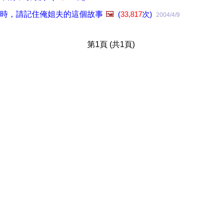
時，請記住俺姐夫的這個故事
🖼️
(
33,817
次)
2004/4/9
第1頁 (共1頁)