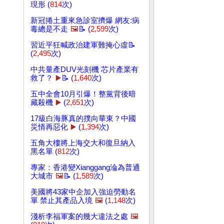
現形 (
814
次)
新冠捲土重來急診室擠爆 網友:病
毒總是不走
🖼️
📝 (
2,599
次)
習近平狂喊政治建軍難掩心虛📝
(
2,495
次)
中共量產DUV光刻機 芯片產業有
救了？
▶️
📝 (
1,640
次)
五中全會10月引爆！整黨背後暗
藏殺機
▶️
(
2,651
次)
17級白海豚真的撲向華東？中國
災情再惡化
▶️
(
1,394
次)
五角大樓將上海交大和復旦納入
黑名單 (
812
次)
專家：香港變Xianggang淪為普通
大城市
🖼️
📝 (
1,589
次)
美國將43家中企加入強迫勞動名
單 禁止其產品入境
🖼️
(
1,148
次)
淺析李福軍案的幾大違法之處
🖼️