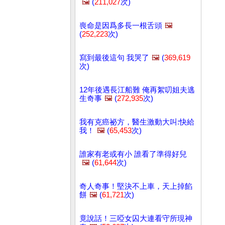
🖼️
(
211,027
次)
喪命是因爲多長一根舌頭
🖼️
(
252,223
次)
寫到最後這句 我哭了
🖼️
(
369,619
次)
12年後遇長江船難 俺再絮叨姐夫逃
生奇事
🖼️
(
272,935
次)
我有克癌祕方，醫生激動大叫:快給
我！
🖼️
(
65,453
次)
誰家有老或有小 誰看了準得好兒
🖼️
(
61,644
次)
奇人奇事！堅決不上車，天上掉餡
餅
🖼️
(
61,721
次)
竟說話！三啞女囚大連看守所現神