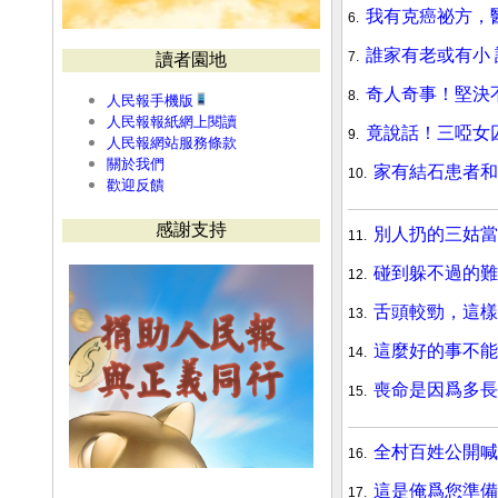
我有克癌祕方，
6.
誰家有老或有小
7.
讀者園地
奇人奇事！堅決
8.
人民報手機版
人民報報紙網上閱讀
竟說話！三啞女
9.
人民報網站服務條款
關於我們
家有結石患者
10.
歡迎反饋
感謝支持
別人扔的三姑當
11.
碰到躲不過的難
12.
舌頭較勁，這
13.
這麼好的事不
14.
喪命是因爲多
15.
全村百姓公開
16.
這是俺爲您準
17.