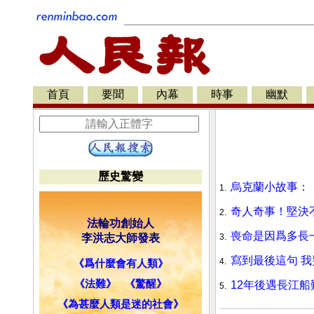
首頁
要聞
內幕
時事
幽默
歷史驚變
烏克蘭小故事：
1.
奇人奇事！堅決
2.
法輪功創始人
喪命是因爲多長
李洪志大師發表
3.
寫到最後這句 我
4.
《爲什麼會有人類》
《法難》
《驚醒》
12年後遇長江船
5.
《為甚麼人類是迷的社會》