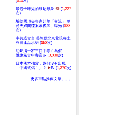
(
919
次)
最包子味兒的維尼形象
🖼️
(
1,227
次)
騙德國頂尖專家赴華「交流」 華
裔夫婦間諜案幕後黑手曝光 (
988
次)
中共或食言 美敦促北京兌現稀土
與農產品承諾 (
958
次)
胡錦濤一家三口中毒亡為假 ——
說說黨官中毒案📝 (
3,938
次)
日本熊本強震，為何沒有出現
「中國式傷亡」？
▶️
📝 (
1,370
次)
更多重點推薦文章。。。