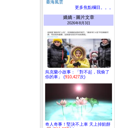
臺海風雲
更多焦點欄目。。。
嬌嬌 - 圖片文章
2026年8月3日
烏克蘭小故事：「對不起，我偷了
你的車」 (
910,427
次)
奇人奇事！堅決不上車 天上掉餡餅