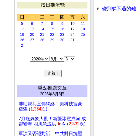
按日期流覽
碰到躲不過的難
18.
日
一
二
三
四
五
六
5
6
7
8
9
10
11
12
13
14
15
16
17
18
19
20
21
22
23
24
25
26
27
28
29
30
31
1
2
重點推薦文章
2026年8月3日
涉助親共宣傳網絡 美科技富豪
遭查 (
1,354
次)
7月底氣象大亂！新疆冰雹成河 成
都變海 四川急洩洪
▶️
📝 (
2,332
次)
軍演又否認對話 中共對日施壓