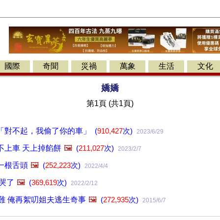
國際
奇聞
災禍
萬象
生活
文化
嬌嬌
第1頁 (共1頁)
「對不起，我偷了你的車」
(
910,427
次)
2023/6/29
不上車 天上掉餡餅
🖼️
(
211,027
次)
2023/2/7
一根舌頭
🖼️
(
252,223
次)
2022/4/4
哭了
🖼️
(
369,619
次)
2022/2/12
難 俺再絮叨姐夫逃生奇事
🖼️
(
272,935
次)
2015/6/7