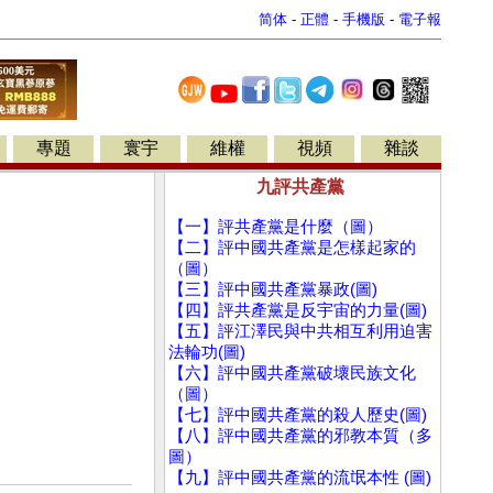
简体
-
正體
-
手機版
-
電子報
專題
寰宇
維權
視頻
雜談
九評共產黨
【一】評共產黨是什麼（圖）
【二】評中國共產黨是怎樣起家的
（圖）
【三】評中國共產黨暴政(圖)
【四】評共產黨是反宇宙的力量(圖)
【五】評江澤民與中共相互利用迫害
法輪功(圖)
【六】評中國共產黨破壞民族文化
（圖）
【七】評中國共產黨的殺人歷史(圖)
【八】評中國共產黨的邪教本質（多
圖）
【九】評中國共產黨的流氓本性 (圖)