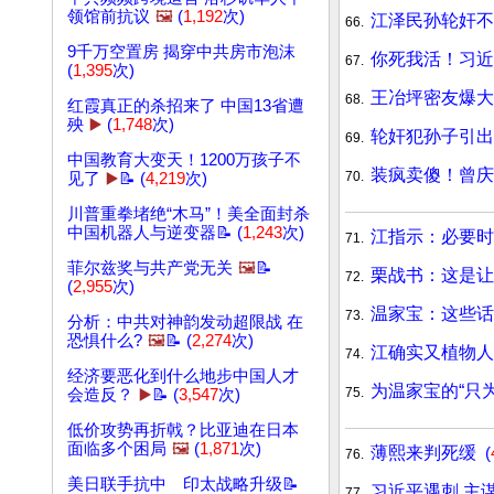
领馆前抗议
🖼️
(
1,192
次)
江泽民孙轮奸不
66.
9千万空置房 揭穿中共房市泡沫
你死我活！习近
67.
(
1,395
次)
王冶坪密友爆大
68.
红霞真正的杀招来了 中国13省遭
殃
▶️
(
1,748
次)
轮奸犯孙子引出
69.
中国教育大变天！1200万孩子不
装疯卖傻！曾庆
70.
见了
▶️
📝 (
4,219
次)
川普重拳堵绝“木马”！美全面封杀
中国机器人与逆变器📝 (
1,243
次)
江指示：必要时
71.
菲尔兹奖与共产党无关
🖼️
📝
栗战书：这是让
72.
(
2,955
次)
温家宝：这些
73.
分析：中共对神韵发动超限战 在
恐惧什么?
🖼️
📝 (
2,274
次)
江确实又植物
74.
经济要恶化到什么地步中国人才
为温家宝的“只
75.
会造反？
▶️
📝 (
3,547
次)
低价攻势再折戟？比亚迪在日本
面临多个困局
🖼️
(
1,871
次)
薄熙来判死缓
(
76.
美日联手抗中 印太战略升级📝
习近平遇刺 主
77.