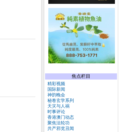
焦点栏目
精彩视频
国际新闻
神韵晚会
秘卷玄学系列
天灾与人祸
时事评论
香港澳门动态
聚焦法轮功
共产邪党丑闻