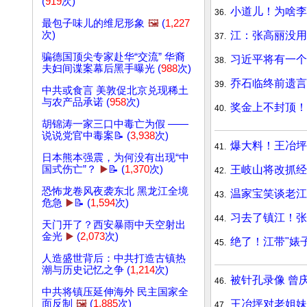
(
919
次)
小道儿！为啥李
36.
最包子味儿的维尼形象
🖼️
(
1,227
江：张高丽没用
次)
37.
骗德国顶尖专家赴华“交流” 华裔
习近平将有一
38.
夫妇间谍案幕后黑手曝光 (
988
次)
乔石临终前遗言
39.
中共或食言 美敦促北京兑现稀土
与农产品承诺 (
958
次)
奖金上不封顶！
40.
胡锦涛一家三口中毒亡为假 ——
说说党官中毒案📝 (
3,938
次)
爆大料！王冶坪
41.
日本熊本强震，为何没有出现“中
王岐山将改抓经
国式伤亡”？
▶️
📝 (
1,370
次)
42.
恐怖龙卷风夜袭东北 黑龙江全境
温家宝笑谈老江
43.
危急
▶️
📝 (
1,594
次)
习去了镇江！张
44.
天门开了？西安暴雨中天空射出
金光
▶️
(
2,073
次)
绝了！江带"婊
45.
人造盛世背后：中共打造古镇热
潮与历史记忆之争 (
1,214
次)
被针孔录像 曾
46.
中共将镇压延伸海外 民主国家全
王冶坪对老姐妹
面反制
🖼️
(
1,885
次)
47.