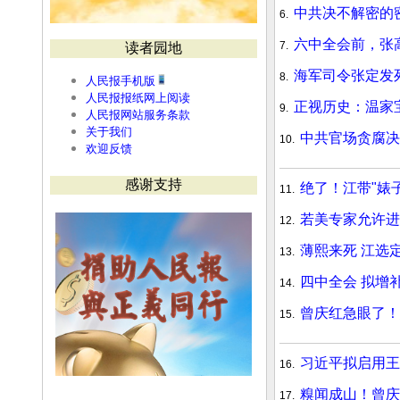
中共决不解密的
6.
六中全会前，张
7.
读者园地
海军司令张定发
8.
人民报手机版
人民报报纸网上阅读
正视历史：温家
9.
人民报网站服务条款
关于我们
中共官场贪腐决
10.
欢迎反馈
感谢支持
绝了！江带"婊
11.
若美专家允许进
12.
薄熙来死 江选
13.
四中全会 拟增
14.
曾庆红急眼了！
15.
习近平拟启用王
16.
糗闻成山！曾庆
17.