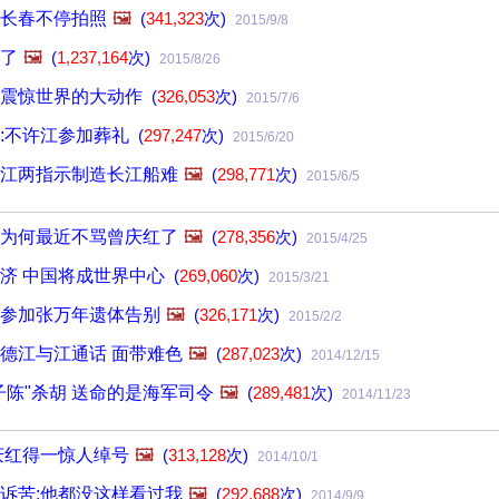
长春不停拍照
🖼️
(
341,323
次)
2015/9/8
了
🖼️
(
1,237,164
次)
2015/8/26
个震惊世界的大动作
(
326,053
次)
2015/7/6
:不许江参加葬礼
(
297,247
次)
2015/6/20
江两指示制造长江船难
🖼️
(
298,771
次)
2015/6/5
为何最近不骂曾庆红了
🖼️
(
278,356
次)
2015/4/25
济 中国将成世界中心
(
269,060
次)
2015/3/21
参加张万年遗体告别
🖼️
(
326,171
次)
2015/2/2
德江与江通话 面带难色
🖼️
(
287,023
次)
2014/12/15
子陈"杀胡 送命的是海军司令
🖼️
(
289,481
次)
2014/11/23
庆红得一惊人绰号
🖼️
(
313,128
次)
2014/10/1
诉苦:他都没这样看过我
🖼️
(
292,688
次)
2014/9/9