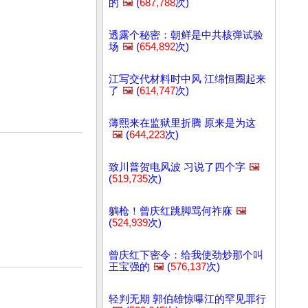
的
🖼️
(
687,788
次)
透露个秘密：朝鲜是中共核弹试验
场
🖼️
(
654,892
次)
江写交代材料时中风 江绵恒圈起来
了
🖼️
(
614,747
次)
薄熙来在监狱里折腾 原来是为这
🖼️
(
644,223
次)
致川普贺电风波 习说了四个字
🖼️
(
519,735
次)
躺枪！曾庆红跳脚骂何祚庥
🖼️
(
524,939
次)
曾庆红下密令：给我使劲炒那个叫
王宝强的
🖼️
(
576,137
次)
轻判无期 郭伯雄惊曝江的罕见罪行