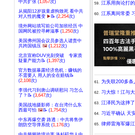
中共扩张 (
1,057
次)
江系用舆论打的
59.
从揭阳12岁孩童虐狗致死 看中共
江系离间常委 
60.
对人性的魔变
▶️
📝 (
2,254
次)
境外网站填写前公司加班经历 中
国网民被控寻衅滋事 (
1,250
次)
美国弗州国会议员参选人谴责中
共跨国镇压
🖼️
(
1,212
次)
北京宣称DUV光刻突破 专家质
疑量产能力📝 (
1,397
次)
官方数据暴露经济危机：赚钱的
不需要人 用人的全在赔钱📝
(
2,108
次)
为失联200多
61.
李强代习到唐山调研慰问 习怎么
习大惊！江与大
62.
了？📝 (
3,647
次)
江泽民为这摔了
63.
美国战地摄影师：在台湾什么东
西最可怕
🖼️
📝 (
1,754
次)
习近平确认 天
64.
中东再爆空袭 路透：中共将售伊
律师雷海军爆
65.
朗防空导弹系统 (
1,176
次)
中共频频跨境迫害 洛杉矶华人中