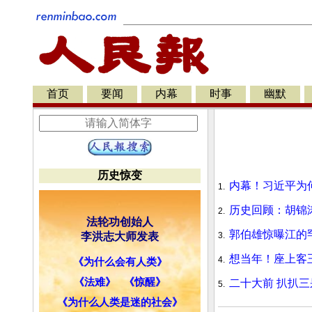
首页
要闻
内幕
时事
幽默
历史惊变
内幕！习近平为
1.
历史回顾：胡锦
2.
法轮功创始人
郭伯雄惊曝江的
李洪志大师发表
3.
想当年！座上客
4.
《为什么会有人类》
《法难》
《惊醒》
二十大前 扒扒
5.
《为什么人类是迷的社会》