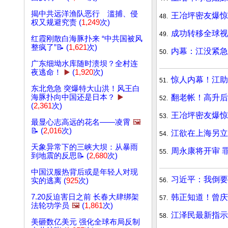
揭中共远洋渔队恶行 滥捕、侵
王冶坪密友爆惊
48.
权又规避究责 (
1,249
次)
成功转移全球视
49.
红霞刚散白海豚扑来 “中共国被风
整疯了”📝 (
1,621
次)
内幕：江没紧急
50.
广东细坳水库随时溃坝？全村连
夜逃命！
▶️
(
1,920
次)
惊人内幕！江助
51.
东北危急 突爆特大山洪！风王白
翻老帐！高升后
海豚扑向中国还是日本？
▶️
52.
(
2,361
次)
王冶坪密友爆惊
53.
最显心志高远的花名——凌霄
🖼️
📝 (
2,016
次)
江欲在上海另立
54.
天象异常下的三峡大坝：从暴雨
周永康将开审 
55.
到地震的反思📝 (
2,680
次)
中国汉服热背后或是年轻人对现
习近平：我倒要
56.
实的逃离 (
925
次)
韩正知道！曾庆
7.20反迫害日之前 长春大肆绑架
57.
法轮功学员
🖼️
(
1,861
次)
江泽民最新指
58.
美砸数亿美元 强化全球布局反制