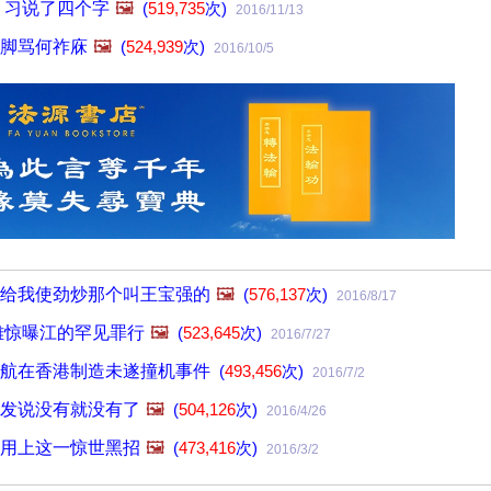
 习说了四个字
🖼️
(
519,735
次)
2016/11/13
脚骂何祚庥
🖼️
(
524,939
次)
2016/10/5
给我使劲炒那个叫王宝强的
🖼️
(
576,137
次)
2016/8/17
雄惊曝江的罕见罪行
🖼️
(
523,645
次)
2016/7/27
深航在香港制造未遂撞机事件
(
493,456
次)
2016/7/2
发说没有就没有了
🖼️
(
504,126
次)
2016/4/26
用上这一惊世黑招
🖼️
(
473,416
次)
2016/3/2