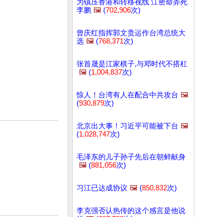
为镇压香港和转移视线 江密命弄死
李鹏
🖼️
(
702,906
次)
曾庆红指挥郭文贵运作台湾总统大
选
🖼️
(
768,371
次)
张首晟是江家棋子,与邓时代不搭杠
🖼️
(
1,004,837
次)
惊人！台湾有人在配合中共攻台
🖼️
(
930,879
次)
北京出大事！习近平可能被下台
🖼️
(
1,028,747
次)
毛泽东的儿子孙子先后在朝鲜献身
🖼️
(
881,056
次)
习江已达成协议
🖼️
(
850,832
次)
李克强否认热传的这个感言是他说