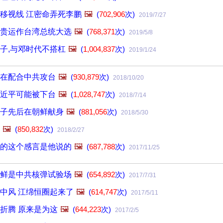
移视线 江密命弄死李鹏
🖼️
(
702,906
次)
2019/7/27
贵运作台湾总统大选
🖼️
(
768,371
次)
2019/5/8
子,与邓时代不搭杠
🖼️
(
1,004,837
次)
2019/1/24
在配合中共攻台
🖼️
(
930,879
次)
2018/10/20
近平可能被下台
🖼️
(
1,028,747
次)
2018/7/14
子先后在朝鲜献身
🖼️
(
881,056
次)
2018/5/30
🖼️
(
850,832
次)
2018/2/27
的这个感言是他说的
🖼️
(
687,788
次)
2017/11/25
鲜是中共核弹试验场
🖼️
(
654,892
次)
2017/7/31
中风 江绵恒圈起来了
🖼️
(
614,747
次)
2017/5/11
折腾 原来是为这
🖼️
(
644,223
次)
2017/2/5