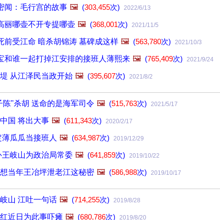
密闻：毛行宫的故事
🖼️
(
303,455
次)
2022/6/13
高丽哪壶不开专提哪壶
🖼️
(
368,001
次)
2021/11/5
死前受江命 暗杀胡锦涛 墓碑成这样
🖼️
(
563,780
次)
2021/10/3
宝和谁一起打掉江安排的接班人薄熙来
🖼️
(
765,409
次)
2021/9/24
堤 从江泽民当政开始
🖼️
(
395,607
次)
2021/8/2
子陈"杀胡 送命的是海军司令
🖼️
(
515,763
次)
2021/5/17
中国 将出大事
🖼️
(
611,343
次)
2020/2/17
定薄瓜瓜当接班人
🖼️
(
634,987
次)
2019/12/29
补王岐山为政治局常委
🖼️
(
641,859
次)
2019/10/22
想当年王冶坪泄老江这秘密
🖼️
(
586,988
次)
2019/10/17
岐山 江吐一句话
🖼️
(
714,255
次)
2019/8/28
红近日为此事吓瘫
🖼️
(
680,786
次)
2019/8/20