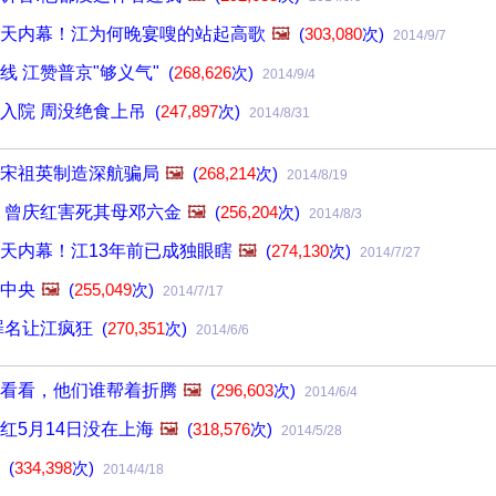
天内幕！江为何晚宴嗖的站起高歌
🖼️
(
303,080
次)
2014/9/7
线 江赞普京"够义气"
(
268,626
次)
2014/9/4
入院 周没绝食上吊
(
247,897
次)
2014/8/31
宋祖英制造深航骗局
🖼️
(
268,214
次)
2014/8/19
 曾庆红害死其母邓六金
🖼️
(
256,204
次)
2014/8/3
天内幕！江13年前已成独眼瞎
🖼️
(
274,130
次)
2014/7/27
中央
🖼️
(
255,049
次)
2014/7/17
罪名让江疯狂
(
270,351
次)
2014/6/6
看看，他们谁帮着折腾
🖼️
(
296,603
次)
2014/6/4
红5月14日没在上海
🖼️
(
318,576
次)
2014/5/28
示
(
334,398
次)
2014/4/18