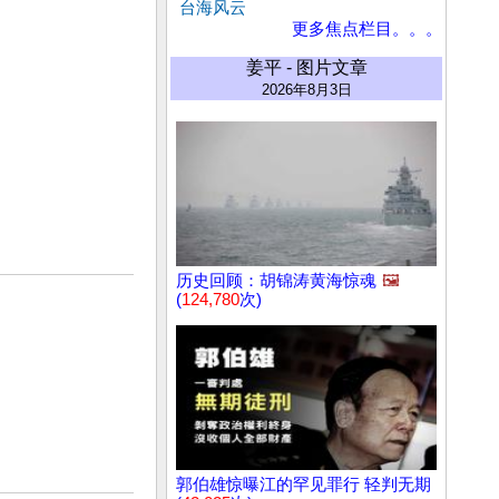
台海风云
更多焦点栏目。。。
姜平 - 图片文章
2026年8月3日
历史回顾：胡锦涛黄海惊魂
🖼️
(
124,780
次)
郭伯雄惊曝江的罕见罪行 轻判无期