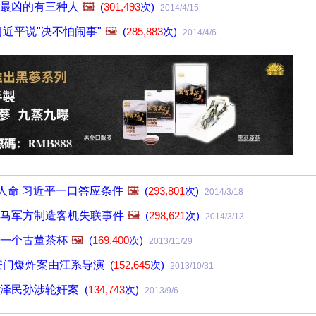
最凶的有三种人
🖼️
(
301,493
次)
2014/4/15
习近平说"决不怕闹事"
🖼️
(
285,883
次)
2014/4/6
条人命 习近平一口答应条件
🖼️
(
293,801
次)
2014/3/18
马军方制造客机失联事件
🖼️
(
298,621
次)
2014/3/13
一个古董茶杯
🖼️
(
169,400
次)
2013/11/29
安门爆炸案由江系导演
(
152,645
次)
2013/10/31
江泽民孙涉轮奸案
(
134,743
次)
2013/9/6