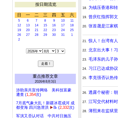
按日期流览
为镇压香港和转
18.
日
一
二
三
四
五
六
曾庆红指挥郭文
19.
5
6
7
8
9
10
11
12
13
14
15
16
17
18
张首晟是江家棋
20.
19
20
21
22
23
24
25
26
27
28
29
30
31
1
2
惊人！台湾有人
21.
北京出大事！习
22.
毛泽东的儿子孙
23.
习江已达成协议
24.
重点推荐文章
李克强否认热传
25.
2026年8月3日
涉助亲共宣传网络 美科技富豪
透露个秘密：朝
26.
遭查 (
1,354
次)
江写交代材料时
27.
7月底气象大乱！新疆冰雹成河 成
都变海 四川急泄洪
▶️
📝 (
2,332
次)
薄熙来在监狱里
28.
军演又否认对话 中共对日施压