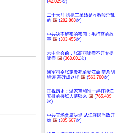
(
42,025
次)
二十大前 扒扒三呆婊是咋教唆淫乱
的
🖼️
(
282,868
次)
中共决不解密的密闻：毛行宫的故
事
🖼️
(
303,455
次)
六中全会前，张高丽哪壶不开专提
哪壶
🖼️
(
368,001
次)
海军司令张定发死前受江命 暗杀胡
锦涛 墓碑成这样
🖼️
(
563,780
次)
正视历史：温家宝和谁一起打掉江
安排的接班人薄熙来
🖼️
(
765,409
次)
中共官场贪腐决堤 从江泽民当政开
始
🖼️
(
395,607
次)