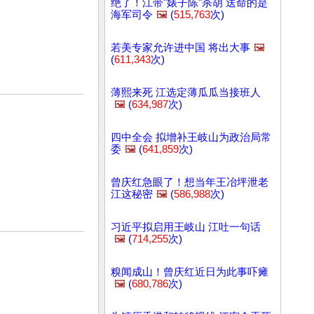
绝了！江带"婊子陈"杀胡 送命的是
海军司令
🖼️
(
515,763
次)
若美专家允许进中国 将出大事
🖼️
(
611,343
次)
薄熙来死 江选定薄瓜瓜当接班人
🖼️
(
634,987
次)
四中全会 拟增补王岐山为政治局常
委
🖼️
(
641,859
次)
曾庆红急眼了！想当年王冶坪泄老
江这秘密
🖼️
(
586,988
次)
习近平拟启用王岐山 江吐一句话
🖼️
(
714,255
次)
糗闻成山！曾庆红近日为此事吓瘫
🖼️
(
680,786
次)