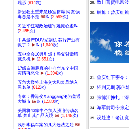
致川普贺电风波
现形 (
814
次)
29.
新冠卷土重来急诊室挤爆 网友:病
躺枪！曾庆红跳
30.
毒总是不走
🖼️
📝 (
2,599
次)
习近平狂喊政治建军难掩心虚📝
(
2,495
次)
中共量产DUV光刻机 芯片产业有
救了？
▶️
📝 (
1,640
次)
五中全会10月引爆！整党背后暗
藏杀机
▶️
(
2,651
次)
17级白海豚真的扑向华东？中国
灾情再恶化
▶️
(
1,394
次)
曾庆红下密令：
31.
五角大楼将上海交大和复旦纳入
轻判无期 郭伯
黑名单 (
812
次)
32.
专家：香港变Xianggang沦为普通
张德江挣扎！
33.
大城市
🖼️
📝 (
1,589
次)
海军前司令张定
34.
美国将43家中企加入强迫劳动名
单 禁止其产品入境
🖼️
(
1,148
次)
没处逃！老江竟
35.
浅析李福军案的几大违法之处
🖼️