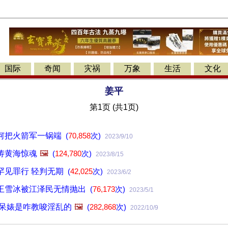
国际
奇闻
灾祸
万象
生活
文化
姜平
第1页 (共1页)
何把火箭军一锅端
(
70,858
次)
2023/9/10
涛黄海惊魂
🖼️
(
124,780
次)
2023/8/15
罕见罪行 轻判无期
(
42,025
次)
2023/6/2
王雪冰被江泽民无情抛出
(
76,173
次)
2023/5/1
三呆婊是咋教唆淫乱的
🖼️
(
282,868
次)
2022/10/9