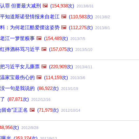
认罪 但要最大减刑
🖼️
(
154,938
次)
2013/8/31
平知道斯诺登情报来自老江
🖼️
(
110,583
次)
2013/8/2
料：为何老江酷爱摆这姿势
🖼️
(
112,275
次)
2013/8/1
老江一箩筐糗事
🖼️
(
154,489
次)
2013/7/5
红摔酒杯骂习近平
🖼️
(
157,075
次)
2013/5/10
把习近平女儿撕票
🖼️
(
220,909
次)
2013/4/11
温家宝最伤心的
🖼️
(
114,159
次)
2013/3/6
话没一句是我说的
(
86,922
次)
2013/1/19
人了
(
87,871
次)
2012/12/16
为留命”正正名
🖼️
(
71,979
次)
2012/10/14
48,956
次)
2012/9/28
谋曝光
(
353,274
次)
2012/9/12