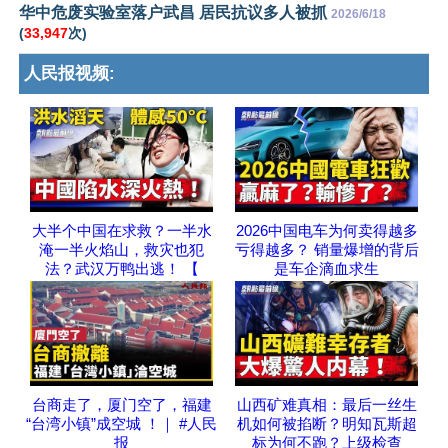
华中危废实验室落户武昌 居民抗议多人被抓
2026/6/18
(
33,947
次)
人民报视频:
大半个中国在求救？一半水
2026中国电车为何卖得越多
淹一半火焰山，救灾也犯
亏得越多？ 销量爆增的背后
法？武汉万鸭出逃！ 【
是车企滴血求生
台商走了，厦门空了，福建
山西矿难真相：最后一丝生
“台湾小镇”成空城 ！｜ #人民
机如何被掐断？明知瓦斯超
报
标为何不跑？上级检查