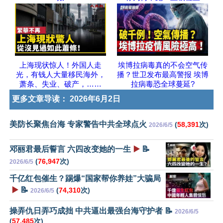
上海现状惊人！外国人走
埃博拉病毒真的不会空气传
光，有钱人大量移民海外，
播？世卫发布最高警报 埃博
萧条、失业、破产，……
拉病毒恐全球蔓延?
更多文章导读：
2026年6月2日
美防长聚焦台海 专家警告中共全球点火
(
58,391
次)
2026/6/5
邓丽君最后誓言 六四改变她的一生
▶️
📝
(
76,947
次)
2026/6/5
千亿红包催生？踢爆“国家帮你养娃”大骗局
▶️
📝
(
74,310
次)
2026/6/5
操弄仇日弄巧成拙 中共逼出最强台海守护者 📝
2026/6/5
(
57,485
次)