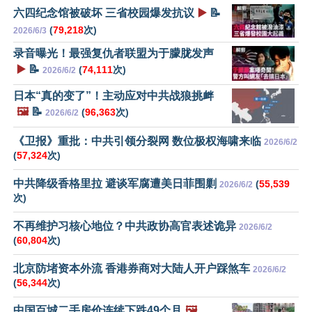
六四纪念馆被破坏 三省校园爆发抗议
▶️
📝
(
79,218
次)
2026/6/3
录音曝光！最强复仇者联盟为于朦胧发声
▶️
📝
(
74,111
次)
2026/6/2
日本“真的变了”！主动应对中共战狼挑衅
🖼️
📝
(
96,363
次)
2026/6/2
《卫报》重批：中共引领分裂网 数位极权海啸来临
2026/6/2
(
57,324
次)
中共降级香格里拉 避谈军腐遭美日菲围剿
(
55,539
2026/6/2
次)
不再维护习核心地位？中共政协高官表述诡异
2026/6/2
(
60,804
次)
北京防堵资本外流 香港券商对大陆人开户踩煞车
2026/6/2
(
56,344
次)
中国百城二手房价连续下跌49个月
🖼️