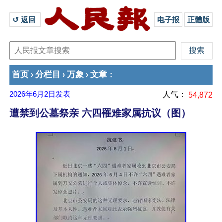
↺ 返回 
电子报
正體版
首页
分栏目
万象
文章
›
›
›
：
2026年6月2日
发表
人气：
54,872
遭禁到公墓祭亲 六四罹难家属抗议（图）