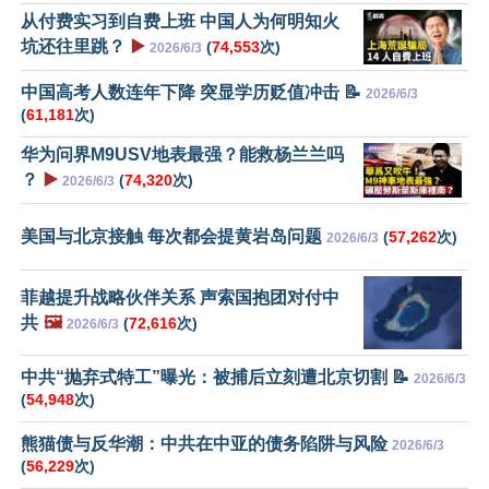
从付费实习到自费上班 中国人为何明知火
坑还往里跳？
▶️
(
74,553
次)
2026/6/3
中国高考人数连年下降 突显学历贬值冲击 📝
2026/6/3
(
61,181
次)
华为问界M9USV地表最强？能救杨兰兰吗
？
▶️
(
74,320
次)
2026/6/3
美国与北京接触 每次都会提黄岩岛问题
(
57,262
次)
2026/6/3
菲越提升战略伙伴关系 声索国抱团对付中
共
🖼️
(
72,616
次)
2026/6/3
中共“抛弃式特工”曝光：被捕后立刻遭北京切割 📝
2026/6/3
(
54,948
次)
熊猫债与反华潮：中共在中亚的债务陷阱与风险
2026/6/3
(
56,229
次)