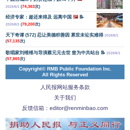
(
74,363
次)
2026/6/1
经济专家：趁还来得及 远离中国
🖼️
📝
(
79,200
次)
2026/6/1
天下奇谭 (572) 忍让美德积善因 累世未讼实难得
2026/6/1
(
57,135
次)
歌唱家刘维维与导演蔡元元去世 曾为中共站台 📝
2026/6/1
(
57,865
次)
Copyright© RMB Public Foundation Inc.
All Rights Reserved
人民报网站服务条款
关于我们
反馈信箱：
editor@renminbao.com