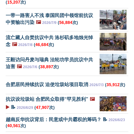
(
15,207
次)
一带一路害人不浅 泰国民团中领馆前抗议
中资输出污染
🖼️
(
56,884
次)
2026/7/9
流亡藏人自焚抗议中共 洛杉矶多地烛光悼
念
🖼️
(
46,684
次)
2026/7/8
王毅访问丹麦与瑞典 法轮功学员抗议中共
迫害
🖼️
(
38,897
次)
2026/7/6
合肥居民持续抗议 迫使垃圾站项目取消
(
35,912
次)
2026/7/3
抗议设垃圾站 合肥民众取得“罕见胜利”
🖼️
▶️
📝
(
47,907
次)
2026/6/29
越南反华抗议背后：民意或中共霸权的筹码？ 📝
2026/6/23
(
40,561
次)