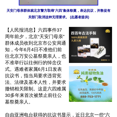
天安门母亲群体就北京警方取缔‘六四’集体祭奠，表达抗议，并敦促有
关部门取消这种无理要求。 (志愿者提供)
【人民报消息】六四事件37
周年前夕，北京“天安门母亲”
群体成员收到北京市公安局通
知，今年6月4日不准他们前
往北京万安公墓祭奠亲人，也
不准举行以往例行的悼念仪
式。遇难者家属6月1日发表
抗议书，指当局要求违背宪
法、法律及基本人性，并要求
撤销相关限制。这是六四难属
30多年来首次被禁止前往公
墓祭奠亲人。

自由亚洲电台获得的抗议书显示，近日北京一些“六