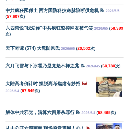
中共疯狂囤稀土 西方国防科技命脉陷断供危机 📝
2026/6/5
(
57,607
次)
六四禁说“我爱你”中共疯狂监控网友被气笑
(
58,389
2026/6/5
次)
天下奇谭 (574) 大鬼防风氏
(
20,502
次)
2026/6/5
六月飞雪与下冰雹乃是党魁不祥之兆 📝
(
60,780
次)
2026/6/5
大陆高考倒计时 摆脱高考焦虑有妙招
🖼️
(
97,549
次)
2026/6/4
解体中共邪党，清算六四屠杀罪行 📝
(
58,465
次)
2026/6/4
从未公开六四画面 现场原音震撼人心！
▶️