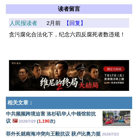
读者留言
人民报读者
2月前
【回复】
贪污腐化合法化下，纪念六四反腐死者数违规！
相关文章：
中共频频跨境迫害 洛杉矶华人中领馆前抗
议
🖼️
(
1,190
次)
2026/7/29
菲外长就南海冲突向王毅抗议 获卢比奥力挺
2026/7/23