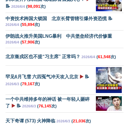
📝
(
98,091
次)
2026/6/4
中资技术跨国大锁国 北京长臂管辖引爆外资恐慌 📝
(
55,894
次)
2026/6/4
伊朗战火推升美国LNG暴利 中共堡垒经济代价惨重
(
57,906
次)
2026/6/4
北京衞戍区也不提“习主席” 正常吗？
(
61,548
次)
2026/6/4
罕见6月飞雪 六四冤气冲天攻入北京
▶️
📝
(
79,167
次)
2026/6/3
一个中共维持多年的神话 被一年轻人砸碎
了
▶️
📝
(
76,145
次)
2026/6/3
天下奇谭 (573) 火神降临
(
21,036
次)
2026/6/3