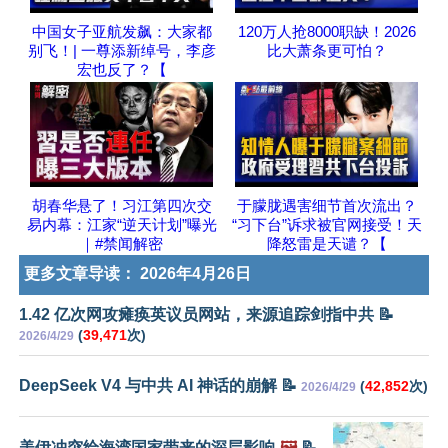
中国女子亚航发飙：大家都
120万人抢8000职缺！2026
别飞！| 一尊添新绰号，李彦
比大萧条更可怕？
宏也反了？【
胡春华悬了！习江第四次交
于朦胧遇害细节首次流出？
易内幕：江家“逆天计划”曝光
“习下台”诉求被官网接受！天
｜#禁闻解密
降怒雷是天谴？【
更多文章导读：
2026年4月26日
1.42 亿次网攻瘫痪英议员网站，来源追踪剑指中共 📝
(
39,471
次)
2026/4/29
DeepSeek V4 与中共 AI 神话的崩解 📝
(
42,852
次)
2026/4/29
美伊冲突给海湾国家带来的深层影响
🖼️
📝