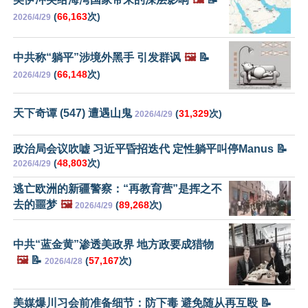
(
66,163
次)
2026/4/29
中共称“躺平”涉境外黑手 引发群讽
🖼️
📝
(
66,148
次)
2026/4/29
天下奇谭 (547) 遭遇山鬼
(
31,329
次)
2026/4/29
政治局会议吹嘘 习近平昏招迭代 定性躺平叫停Manus 📝
(
48,803
次)
2026/4/29
逃亡欧洲的新疆警察：“再教育营”是挥之不
去的噩梦
🖼️
(
89,268
次)
2026/4/29
中共“蓝金黄”渗透美政界 地方政要成猎物
🖼️
📝
(
57,167
次)
2026/4/28
美媒爆川习会前准备细节：防下毒 避免随从再互殴 📝