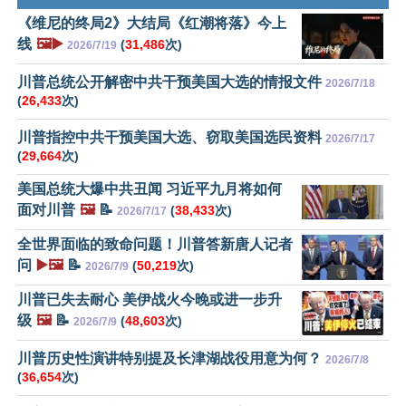
《维尼的终局2》大结局《红潮将落》今上
线
🖼️▶️
(
31,486
次)
2026/7/19
川普总统公开解密中共干预美国大选的情报文件
2026/7/18
(
26,433
次)
川普指控中共干预美国大选、窃取美国选民资料
2026/7/17
(
29,664
次)
美国总统大爆中共丑闻 习近平九月将如何
面对川普
🖼️
📝
(
38,433
次)
2026/7/17
全世界面临的致命问题！川普答新唐人记者
问
▶️🖼️
📝
(
50,219
次)
2026/7/9
川普已失去耐心 美伊战火今晚或进一步升
级
🖼️
📝
(
48,603
次)
2026/7/9
川普历史性演讲特别提及长津湖战役用意为何？
2026/7/8
(
36,654
次)