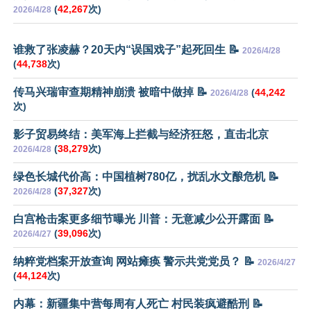
(
42,267
次)
2026/4/28
谁救了张凌赫？20天内“误国戏子”起死回生 📝
2026/4/28
(
44,738
次)
传马兴瑞审查期精神崩溃 被暗中做掉 📝
(
44,242
2026/4/28
次)
影子贸易终结：美军海上拦截与经济狂怒，直击北京
(
38,279
次)
2026/4/28
绿色长城代价高：中国植树780亿，扰乱水文酿危机 📝
(
37,327
次)
2026/4/28
白宫枪击案更多细节曝光 川普：无意减少公开露面 📝
(
39,096
次)
2026/4/27
纳粹党档案开放查询 网站瘫痪 警示共党党员？ 📝
2026/4/27
(
44,124
次)
内幕：新疆集中营每周有人死亡 村民装疯避酷刑 📝