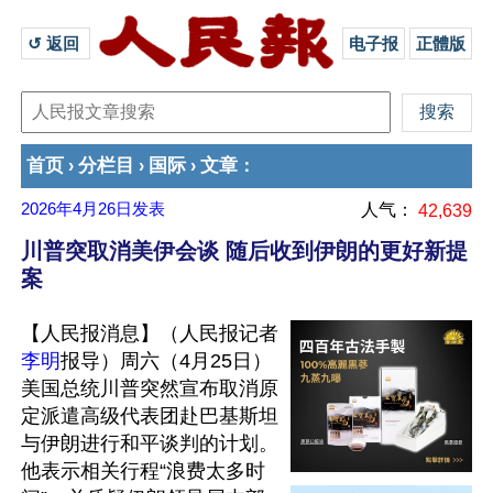
↺ 返回 
电子报
正體版
首页
分栏目
国际
文章
›
›
›
：
2026年4月26日
发表
人气：
42,639
川普突取消美伊会谈 随后收到伊朗的更好新提
案
【人民报消息】（人民报记者
李明
报导）周六（4月25日）
美国总统川普突然宣布取消原
定派遣高级代表团赴巴基斯坦
与伊朗进行和平谈判的计划。
他表示相关行程“浪费太多时