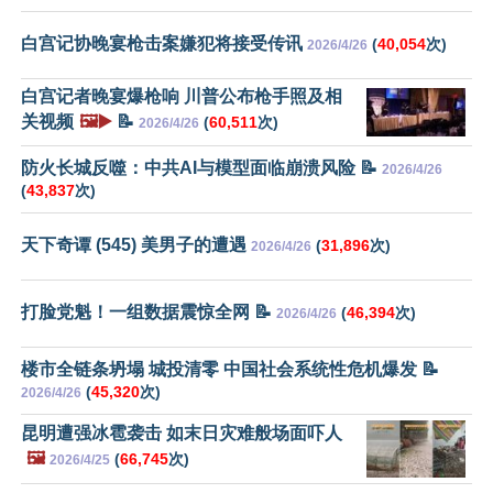
白宫记协晚宴枪击案嫌犯将接受传讯
(
40,054
次)
2026/4/26
白宫记者晚宴爆枪响 川普公布枪手照及相
关视频
🖼️▶️
📝
(
60,511
次)
2026/4/26
防火长城反噬：中共AI与模型面临崩溃风险 📝
2026/4/26
(
43,837
次)
天下奇谭 (545) 美男子的遭遇
(
31,896
次)
2026/4/26
打脸党魁！一组数据震惊全网 📝
(
46,394
次)
2026/4/26
楼市全链条坍塌 城投清零 中国社会系统性危机爆发 📝
(
45,320
次)
2026/4/26
昆明遭强冰雹袭击 如末日灾难般场面吓人
🖼️
(
66,745
次)
2026/4/25