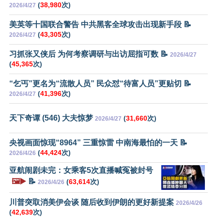
(
38,980
次)
2026/4/27
美英等十国联合警告 中共黑客全球攻击出现新手段 📝
(
43,305
次)
2026/4/27
习抓张又侠后 为何考察调研与出访屈指可数 📝
2026/4/27
(
45,365
次)
“乞丐”更名为“流散人员” 民众怼“待富人员”更贴切 📝
(
41,396
次)
2026/4/27
天下奇谭 (546) 大夫惊梦
(
31,660
次)
2026/4/27
央视画面惊现“8964” 三重惊雷 中南海最怕的一天 📝
(
44,424
次)
2026/4/26
亚航闹剧未完：女乘客5次直播喊冤被封号
🖼️▶️
📝
(
63,614
次)
2026/4/26
川普突取消美伊会谈 随后收到伊朗的更好新提案
2026/4/26
(
42,639
次)