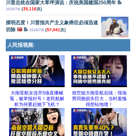
川普总统在国家大草坪演说：庆祝美国建国250周年 📝
(
35,116
次)
2026/7/6
摆明态度！川普指共产主义象癌症必须迅速
切除
🖼️
📝
(
57,041
次)
2026/7/6
人民报视频:
大闹亚航女连开5场直播喊
假空姐大闹亚航后续：现场
冤，被举报封号！老民航解
男同胞损失巨大，当时羞愧
析为何要赶她下飞机？
得想钻地缝！