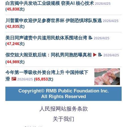
白宫揭中共发动工业级规模 窃美AI 核心技术
2026/4/25
(
45,838
次)
川普重申欢迎伊足参赛世界杯 伊朗恐惧球队叛逃
2026/4/25
(
42,835
次)
美日同声谴责中共滥用民航体系围堵台湾 📝
2026/4/25
(
47,246
次)
假空姐大闹亚航后续：同机男同胞怒曝真相
▶️
📝
2026/4/25
(
44,989
次)
今年第一季吸收外资台湾上升 中国持续下
滑
🖼️
(
65,853
次)
2026/4/25
Copyright© RMB Public Foundation Inc.
All Rights Reserved
人民报网站服务条款
关于我们