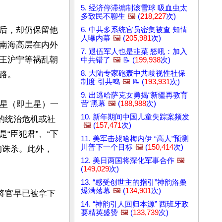
5. 经济停滞编制滚雪球 吸血虫太
多致民不聊生
🖼️
(
218,227
次)
后，却仍保留他
6. 中共多系统官员密集被查 知情
人曝内幕
🖼️
(
205,981
次)
南海高层在内外
7. 退伍军人也是韭菜 怒吼：加入
王沪宁等祸乱朝
中共错了
🖼️
📝 (
199,938
次)
8. 大陆专家砲轰中共歧视性社保
。

制度 引共鸣
🖼️
📝 (
193,931
次)
9. 出逃哈萨克女勇揭“新疆再教育
镇星（即土星）一
营”黑幕
🖼️
(
188,988
次)
10. 新年期间中国儿童失踪案频发
的统治危机或社
🖼️
(
157,471
次)
“臣犯君”、“下
11. 美军击毙哈梅内伊 “高人”预测
川普下一个目标
🖼️
(
150,414
次)
的诛杀。此外，
12. 美日两国将深化军事合作
🖼️
(
149,029
次)
13. “感受创世主的指引”神韵洛桑
爆满落幕
🖼️
(
134,901
次)
将官早已被拿下
14. “神韵引人回归本源” 西班牙政
要精英盛赞
🖼️
(
133,739
次)