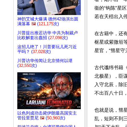
衞的“钩陈”星
若在天棓出入停
神韵艾城大爆满 德州42场演出圆
满落幕
🖼️
(
121,175
次)
川普提出推迟访华 中共为制裁卢
在古籍中，还有
比欧解套出蠢招 (
27,098
次)
枢星或紫微垣等
这招儿绝了！川普要玩儿死习近
星官，“彗星守
平吗？ (
37,028
次)
川普访华传闻让北京情何以堪
(
32,550
次)
古代谶纬书籍《
北极星），臣
入守北辰，除
不出百八十日，
也就是说，彗
以色列成功击毙伊朗最高国安主
管拉里贾尼
🖼️
(
50,960
次)
乱，短则不到