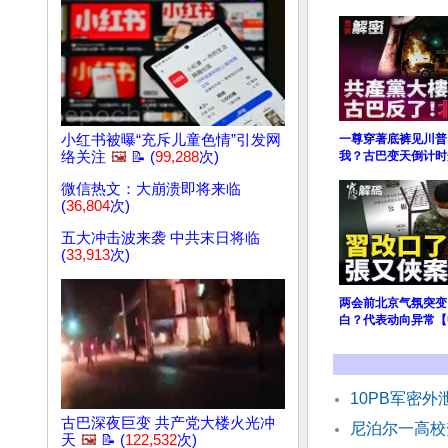
小红书被曝“充斥儿童色情”引发网
一尊穿著底裤见川普
络关注
🖼️
📝 (
99,288
次)
我？古巴变天倒计时
微信热文：大崩溃即将来临
(
36,804
次)
五大冲击波来袭 中共末日将临
(
33,913
次)
两会前北京气氛突变
白？代表动向异常【
10PB军密
古巴深夜巨变 共产党大楼火光冲
尼泊尔一高校
天
🖼️
📝 (
122,532
次)