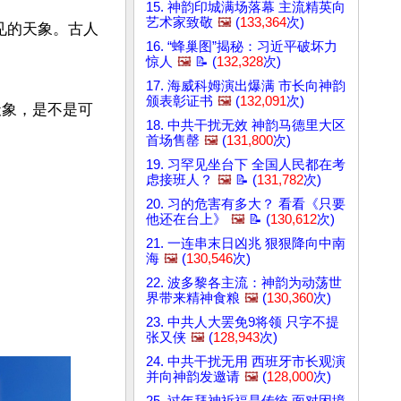
15. 神韵印城满场落幕 主流精英向
艺术家致敬
🖼️
(
133,364
次)
见的天象。古人
16. “蜂巢图”揭秘：习近平破坏力
惊人
🖼️
📝 (
132,328
次)
17. 海威科姆演出爆满 市长向神韵
颁表彰证书
🖼️
(
132,091
次)
天象，是不是可
18. 中共干扰无效 神韵马德里大区
首场售罄
🖼️
(
131,800
次)
19. 习罕见坐台下 全国人民都在考
虑接班人？
🖼️
📝 (
131,782
次)
20. 习的危害有多大？ 看看《只要
他还在台上》
🖼️
📝 (
130,612
次)
21. 一连串末日凶兆 狠狠降向中南
海
🖼️
(
130,546
次)
22. 波多黎各主流：神韵为动荡世
界带来精神食粮
🖼️
(
130,360
次)
23. 中共人大罢免9将领 只字不提
张又侠
🖼️
(
128,943
次)
24. 中共干扰无用 西班牙市长观演
并向神韵发邀请
🖼️
(
128,000
次)