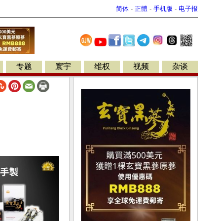
简体
-
正體
-
手机版
-
电子报
专题
寰宇
维权
视频
杂谈