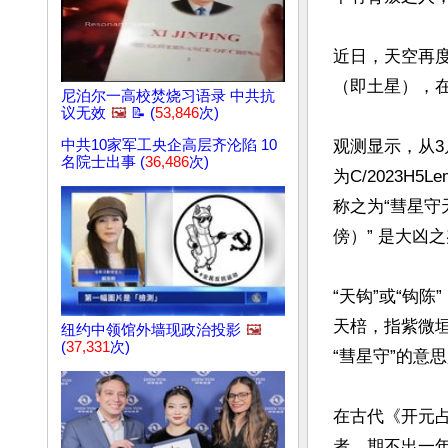
近日，天空再
（即土星），在
尼泊尔一高校焚烧习语录 中共抗
议无效
🖼️
📝 (
53,846
次)
中共10家军工央企高层齐沦陷 10
观测显示，从3
名院士出事 (
36,486
次)
为C/2023H
称之为“彗星守
傍）” 是大凶之
“天钩”或“钩
天棓，指紫微
纽约中领馆外墙现政治投影
🖼️
(
37,331
次)
“彗星守”的意
在古代《开元
者，期不出一年