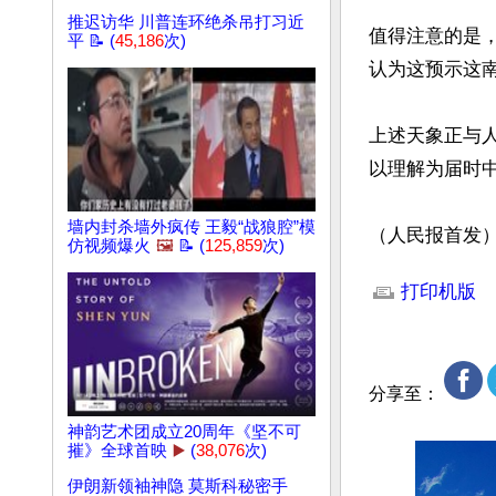
推迟访华 川普连环绝杀吊打习近
值得注意的是，
平 📝 (
45,186
次)
认为这预示这南
上述天象正与人
以理解为届时中
墙内封杀墙外疯传 王毅“战狼腔”模
（人民报首发
仿视频爆火
🖼️
📝 (
125,859
次)
文章网址: http://w
打印机版
分享至：
神韵艺术团成立20周年《坚不可
摧》全球首映
▶️
(
38,076
次)
伊朗新领袖神隐 莫斯科秘密手