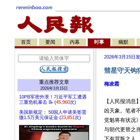
首页
要闻
内幕
时事
幽默
2026年3月15日
彗星守天钩
重点推荐文章
梅凌霜
2026年3月15日
10PB军密外泄！习近平军工遭遇
【人民报消息】
三重危机暴击 📝 (
45,960
次)
凶天象。笔者不
美国新规定： 50国人申请美签需
缴1.5万美元保证金 (
23,851
次)
党魁将有状况
与朝代更替之
下有背叛之人，