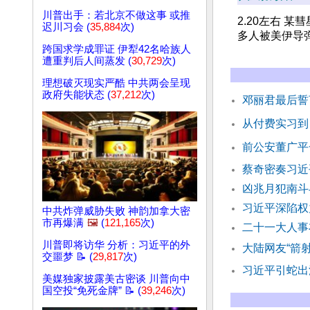
川普出手：若北京不做这事 或推
2.20左右 某
迟川习会 (
35,884
次)
多人被美伊导
跨国求学成罪证 伊犁42名哈族人
遭重判后人间蒸发 (
30,729
次)
理想破灭现实严酷 中共两会呈现
政府失能状态 (
37,212
次)
邓丽君最后誓
从付费实习到
前公安董广平
蔡奇密奏习近
凶兆月犯南斗
习近平深陷权
中共炸弹威胁失败 神韵加拿大密
市再爆满
🖼️
(
121,165
次)
二十一大人事
川普即将访华 分析：习近平的外
大陆网友“箭
交噩梦 📝 (
29,817
次)
习近平引蛇出
美媒独家披露美古密谈 川普向中
国空投“免死金牌” 📝 (
39,246
次)