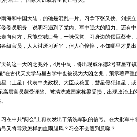
无有君上”、国家大饥或君主丧亡有关。

中南海和中国大陆，的确是混乱一片。习拿下张又侠、刘振立
军委委员职务，说明习遇到了党内、军中强大的阻力。还有中
该走向何方，只能空喊口号，一味保党。习身边的佞臣蔡奇、
陆各级官员，人人讨厌习近平，但人心惶惶，不知哪里才是出路
守天钩这一大凶之兆外，4月中旬，将出现威尔德2号彗星守
镇星”在古代天文学与星占学中也被视为大凶之兆，预示著严重
星（土星）代表中央政权、大臣或稳固，彗星侵犯镇星，或是
预示高层官员蒙受诬陷、被清洗或国家栋梁受损，出现政治上
。

，习在中共“两会”上再次发出了清洗军队的信号。在大批军中
信号又将导致怎样的血雨腥风？习会不会遭到反噬？
