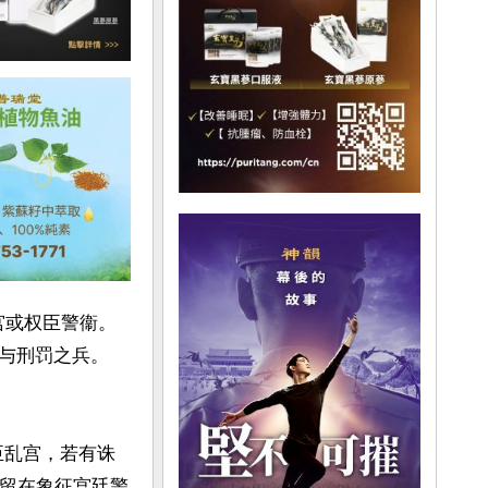
宫或权臣警衞。
与刑罚之兵。
臣乱宫，若有诛
停留在象征宫廷警