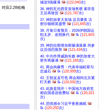
城连9场爆满
🖼️
(
122,040
次)
 对应2.28哈梅
36. 神韵瓦伦西亚首场售罄 索菲亚
王后再致贺
🖼️
(
121,787
次)
37. 神韵加拿大首场 议员褒奖 汉
密尔顿精英盛赞
🖼️
(
121,655
次)
38. 月食日食预言：2026伊朗国运
犯太岁、改朝换代
🖼️
📝 (
121,603
次)
39. 神韵拉斯维加斯爆满落幕 州参
议员强烈推荐
🖼️
(
121,434
次)
40. 中共炸弹威胁失败 神韵加拿大
密市再爆满
🖼️
(
121,165
次)
41. 两会肉麻秀：代表幸福眩晕与
忠诚石
🖼️
📝 (
120,999
次)
42. 王朝岌岌可危 两会期间北京紧
盯天桥
🖼️
📝 (
120,592
次)
43. 此路是我开！中国地方政府竞
相在国道设收费站
🖼️
📝 (
120,321
次)
44. 恐惧感令习近平夜夜难眠
🖼️
📝 (
120,292
次)