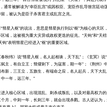
区，通常被解读为“幸臣乱宫”或因权臣、宠臣作乱导致宫廷动
留，被认为是臣子杀害君主或乱宫之兆。

“彗星入枢”的说法，意思是彗星执行到以“枢”为核心的天区
区域，这被视为重大灾异或政权更迭的征兆。“天钩”和“天棓
天钩”表明彗星已经进入“枢”的重要区域。

春秋纬》说“彗星入枢，名人起相诛，天下乱”；《玄冥》说
谋弑主，有自立王；彗燿刺下，为寇害，期一年”；《荆州》中
旧布新，三王立，五旗生，有端命之应，名人起兵，天下大乱
中一年，远三年。”

星进入核心区域，出现混乱、刺杀或叛乱，以及对最高权力的
三个月，中则一年，长则三年，就会出现杀戮。古人还认为，