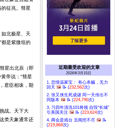
荡的征兆。彗星
，如北极星、天
”都是紫微垣的
近期最受欢迎的文章
“彗星出北辰（即
2026年3月15日
黄帝说：“彗星
1. 悲情温家宝： 有心杀贼，无力
，君臣相诛，期
回天
🖼️
📝 (
232,562
次)
2. 张又侠生死成谜 同一天传出不
同版本
🖼️
📝 (
224,790
次)
3. 习四年清洗101将领 自毁“长城”
挑战。天下大
引美国关注
🖼️
📝 (
223,624
次)
这类天象通常还
4. 两会是戏台 丑闻挖不尽
🖼️
📝
(
219,868
次)