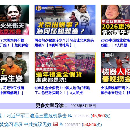
？大哥为何不救
两会前夕被泼冷水？川习会让北京焦头
2026中国就业崩
开始！【 禁闻解密
烂额？【 #晓坤话时局 】｜
残酷... ｜#人民报
，习还张又侠清
过年礼盒全假货！中国人连信任都崩
央视春晚藏密码？
中南海解码】｜
了…你还敢买吗？！｜ #人民报
预示未来厄运？【
更多文章导读：
2026年3月15日
外泄！习近平军工遭遇三重危机暴击
📝
(
45,960
次)
2026/3/19
焚烧习语录 中共抗议无效
🖼️
📝
(
53,846
次)
2026/3/19