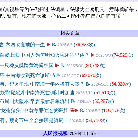
彗星(其视星等为6~7)扫过 𫓧锧星，𫓧锧为金属刑具，意味着斩杀，
弹所斩首。现在的天象，心宿二可能不指中国范围的首脑了。
相关文章
言 六四改变她的一生
▶️
📝
(
76,923
次)
2026/6/5
自费上班 中国人为何明知火坑还往里跳？
▶️
(
74,529
次)
2026/6/3
一只橡皮艇跨黄海闯韩国
▶️
📝
(
80,748
次)
2026/5/30
平 中南海收到死亡诊断书
📝
(
69,070
次)
2026/5/27
与月犯哭星现 中南海一年内将有大丧？
📝
(
54,320
次)
2026/5/13
力恐惧深渊 中南海死亡倒计时加速
(
51,510
次)
2026/5/10
布局四大版本 常委最新名单流出
📝
(
56,287
次)
2026/5/8
射龙袍猪头” 中南海那位连发噩梦
🖼️▶️
📝
(
105,176
次)
2026/5/7
洞，蔡奇五中全会接班是骗局？
(
54,710
次)
2026/5/6
人民报视频
2026年3月15日