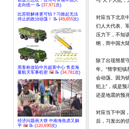
与“天下大乱，
前波兰总统：台湾可带领中国人
走向统一 📝 (
37,971
次)
比苏联解体更可怕？习掀起无法
对应当下北京
停止的政治动荡！ 📝 (
49,655
次)
们人大代表、
压力下，不知
纲，而中国大
除了出现彗星
黑客称攻陷中共超算中心 售卖海
年。“彗孛犯
量航天军事机密
🖼️
📝 (
34,781
次)
会动荡。因为镇
犯上”，或是
还是地震的预兆
对应当下中国
经济问题画大饼 中南海焦虑又躺
后，习发出的
平
🖼️
📝 (
120,690
次)