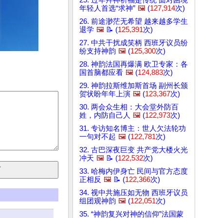
25. 过年拜神祈福是传统 面对困境
年轻人首选“求神”
🖼️
(
127,914
次)
26. 前途渺茫无希望 越来越多学生
退学
🖼️
📝 (
125,391
次)
27. 中共干扰成笑柄 西班牙议员纷
纷支持神韵
🖼️
(
125,300
次)
28. 神韵法国再爆满 欧卫专家：各
国首脑都应看
🖼️
(
124,883
次)
29. 神韵拉斯维加斯首场 副州长颁
贺状盼年年上演
🖼️
(
123,367
次)
30. 两会众生相：大会堂外防百
姓，内防自己人
🖼️
(
122,973
次)
31. 专访知名博主：世人欠法轮功
一句对不起
🖼️
(
122,781
次)
32. 古巴深夜巨变 共产党大楼火光
冲天
🖼️
📝 (
122,532
次)
33. 哈梅内伊身亡 民间与官方态度
正相反
🖼️
📝 (
122,366
次)
34. 视中共施压如无物 西班牙议员
组团观神韵
🖼️
(
122,051
次)
35. “神韵复兴对神的信仰”法国蒙