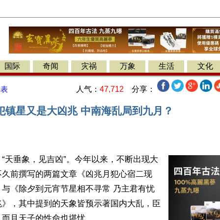
国际
奇闻
灾祸
万象
生活
文化
人气：
47,712
分享：
发表
犯镇星又是大凶兆 中南海乱局到九月？
“天垂象，见吉凶”。今年以来，不断出现大
久前撰写的两篇文章《凶兆月犯心宿二现 
》与《除夕到元宵节星相不寻常 乃主君有忧
兆》，其中提到的天象皆预示著国内大乱，臣
而且天子的性命也堪忧。
