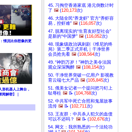
45. 习掏空香港家底 港元倒数计时
了
🖼️
(
120,173
次)
46. 大陆全民“养龙虾” 官方“养虾容
易，控虾难”
🖼️
(
116,057
次)
47. 脱离现实的“生育友好型社会”
是新的“中国梦”
🖼️
(
116,052
次)
塌：情况比你想像的更
48. 现象级政治讽刺剧《维尼的终
局》第二季正式开机｜干净世界
会员抢先看
🖼️
(
108,564
次)
49. “神韵万岁！”神韵之美令法国
观众深深陶醉
🖼️
(
108,154
次)
50. 干净世界突破一亿用户 影视教
育云端七大产品
🖼️
(
105,845
次)
51. 俄美女记者一个提问把习钉上
人形机器人上舞台，
耻辱柱
🖼️
📝 (
104,768
次)
禁闻解密】｜
52. 中共军中死亡合照和鬼屋故事
流传
🖼️
📝 (
102,711
次)
53. 王友群：中共杀人犯欠的血债
可以不还吗？
🖼️
📝 (
102,676
次)
54. 网文：我所熟悉的一个法轮功