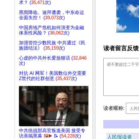
术？ (
35,471
次)
黑雨降临、迪拜遭袭，中东命运
全面失控！ (
39,073
次)
中国房地产危机如何演变为金融
体系性风险？ (
38,062
次)
加强管控少数民族 中共通过《民
读者留言反馈
族团结法》 (
35,159
次)
心虚的中共外长爱放狠话 (
32,846
次)
对抗 AI 网军！美国数位外交需要
Z世代的社群创意 (
35,437
次)
读者暱称:
中共统战部高官叛逃美国 接受专
访亲揭黑幕
🖼️▶️
📝 (
54,228
次)
人民报读者