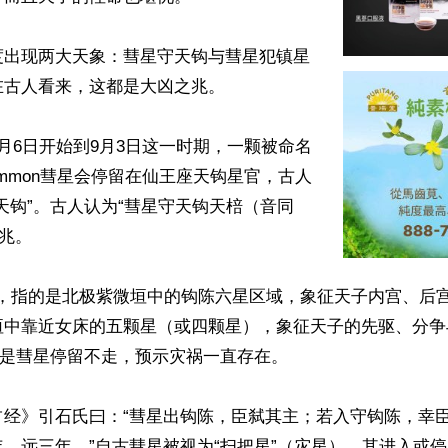
度出现两大天象：彗星守天钩与彗星犯镇星
古人看来，这都是大凶之兆。

月6日开始到9月3日这一时期，一颗被命名
5Lemmon彗星会停留在仙王座天钩星官，古人
天钩”。古人认为“彗星守天钩天棓（音同
兆。

陈”，指的是北极紫微垣中的钩陈六星区域，象征天子内宫、后
垣中靠近女床的五颗星（或四颗星），象征天子的先驱、分争
思是彗星停留不走，预示灾祸一直存在。

占经》引石氏曰：“彗星出钩陈，臣弑其主；若入守钩陈，幸
，远三年。”自古彗星被视为“扫把星”（灾星），其进入或