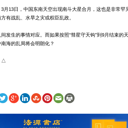
3月13日，中国东南天空出现南斗大星合月，这也是非常罕
方有战乱、水旱之灾或权臣乱政。

间发生的事情对应。而如果按照“彗星守天钩”到9月结束的
南海的乱局将会明朗化？

）△
ww.renminbao.com/rmb/articles/2026/3/16/94445.html