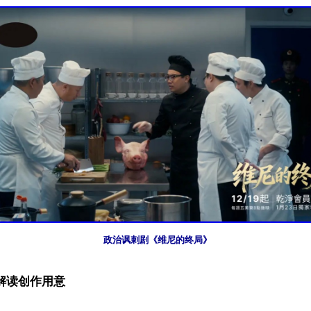
政治讽刺剧《维尼的终局》
解读创作用意