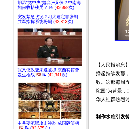
胡温“党中央”抛弃张又侠？中南海
如何收拾残局？ 📝 (
49,988
次)
突发紧急状况？习火速定罪张刘
共军指挥系统坍塌 (
42,813
次)
【人民报消息
张又侠政变未遂被抓 京西宾馆曾
播起持续发酵
发生枪战
🖼️
📝 (
42,341
次)
数。这部每周五
诧国”为背景
华人社群热烈讨
制作水准引发惊
中共耍流氓攻击神韵 成国际笑柄
🖼️
📝 (
83,675
次)