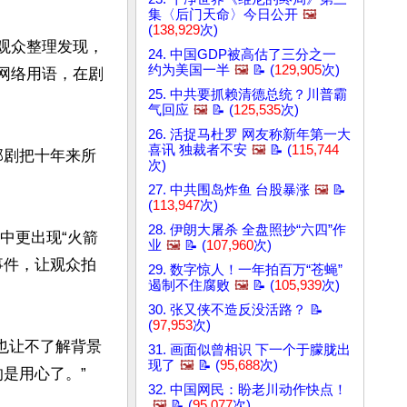
集〈后门天命〉今日公开
🖼️
(
138,929
次)
有观众整理发现，
24. 中国GDP被高估了三分之一
约为美国一半
🖼️
📝 (
129,905
次)
的网络用语，在剧
25. 中共要抓赖清德总统？川普霸
气回应
🖼️
📝 (
125,535
次)
26. 活捉马杜罗 网友称新年第一大
喜讯 独裁者不安
🖼️
📝 (
115,744
部剧把十年来所
次)
27. 中共围岛炸鱼 台股暴涨
🖼️
📝
(
113,947
次)
28. 伊朗大屠杀 全盘照抄“六四”作
剧中更出现“火箭
业
🖼️
📝 (
107,960
次)
事件，让观众拍
29. 数字惊人！一年拍百万“苍蝇”
遏制不住腐败
🖼️
📝 (
105,939
次)
30. 张又侠不造反没活路？ 📝
(
97,953
次)
也让不了解背景
31. 画面似曾相识 下一个于朦胧出
现了
🖼️
📝 (
95,688
次)
用心了。”

32. 中国网民：盼老川动作快点！
🖼️
📝 (
95,077
次)