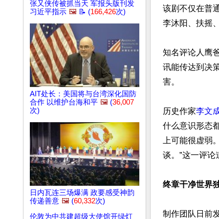
张又侠传被抓当天 军报头版刊发
该剧不仅在普
习近平指示
🖼️
📝 (
166,426
次)
李沐阳、扶摇
知名评论人鹰
讯能传达到决
害。

AIT处长：美国将与台湾深化国防
合作 以维护台海和平
🖼️
(
36,007
次)
历史作家
李文
什么意识形态
上可能很虚弱
谈。”这一评论
终章干净世界独
日内瓦连三场爆满 政要感受神韵
传递善意
🖼️
(
60,332
次)
制作团队日前
伦敦为中共建超级大使馆开绿灯