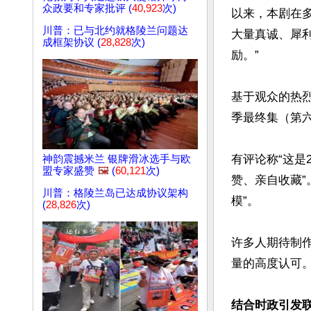
众政要和专家批评 (
40,923
次)
以来，本剧在
川普：已与北约就格陵兰问题达
大量真诚、犀
成框架协议 (
28,828
次)
励。”

基于观众的热
季最终集（第六
有评论称“这是
神韵震撼米兰 银牌滑冰选手与欧
盟专家盛赞
🖼️
(
60,121
次)
赞、亲自收藏
川普：格陵兰岛已达成协议架构
模”。

(
28,826
次)
许多人期待制作
量的高度认可。
结合时政引发联