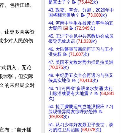
是真太子？ 📝 (
75,442
次)
荐。包括江峰、
43. 政变、革命、分裂，2026年中
国将翻天覆地？ 📝 (
73,089
次)
44. 河南中学生在校死亡事件的五
大疑问
🖼️
📝 (
72,949
次)
，让更多真实资
45. 王沪宁会见中共宗教协会成员
减少对人民的伤
报导无效忠语 (
71,933
次)
46. 大陆警察节新闻再证习与王小
洪失权 📝 (
71,607
次)
47. 美国不允敌对势力插足拉美洲
方式切入，无论
(
70,975
次)
48. 中纪委五次全会再透习与张又
很嚣张，但实际
侠真实地位 📝 (
70,413
次)
久的来跟民众对
49. “山河四省”多眼泉水复涌 太行
山脉沿线要有大地震？ 📝 (
69,891
次)
50. 抢于朦胧运气岂能没报应？习
脸现怪异网友惊呼好恐怖 📝
(
69,833
次)
51. 从习少年好友聂卫平去世，谈
宣布：“自开播
习的红卫兵治国 (
68,078
次)