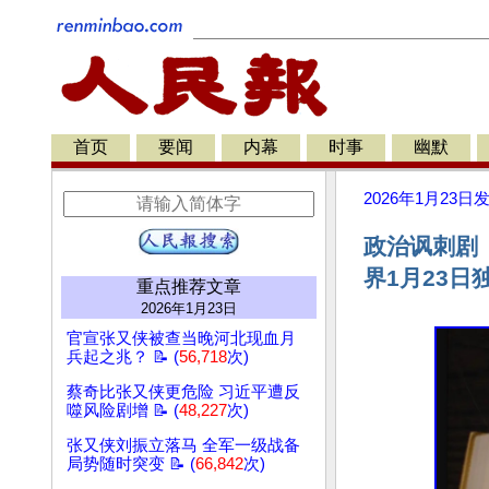
首页
要闻
内幕
时事
幽默
2026年1月23日
政治讽刺剧
界1月23日
重点推荐文章
2026年1月23日
官宣张又侠被查当晚河北现血月
兵起之兆？ 📝 (
56,718
次)
蔡奇比张又侠更危险 习近平遭反
噬风险剧增 📝 (
48,227
次)
张又侠刘振立落马 全军一级战备
局势随时突变 📝 (
66,842
次)