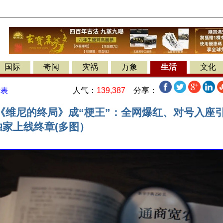
国际
奇闻
灾祸
万象
生活
文化
人气：
139,387
分享：
发表
《维尼的终局》成“梗王”：全网爆红、对号入座引
独家上线终章(多图）