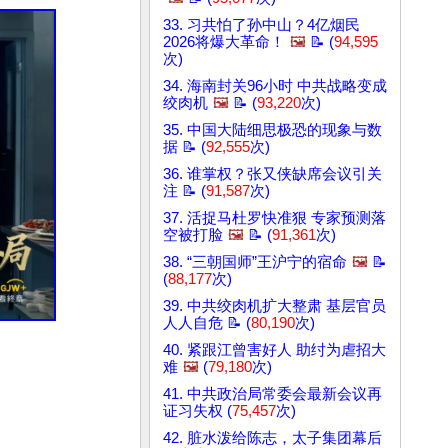
33. 习共怕了孙中山？4亿烟民
2026将爆大革命！
🖼️
📝 (
94,595
次)
34. 海南封关96小时 中共战略变成
绞肉机
🖼️
📝 (
93,220
次)
35. 中国大陆细思极恐的现象与数
据 📝 (
92,555
次)
36. 谁掌权？张又侠缺席会议引关
注 📝 (
91,587
次)
37. 活捉马杜罗快准狠 专家预测落
空被打脸
🖼️
📝 (
91,361
次)
38. “三朝国师”王沪宁的宿命
🖼️
📝
(
88,177
次)
39. 中共绞肉机扩大整肃 基层官员
人人自危 📝 (
80,190
次)
40. 紧跟江曾害好人 助纣为虐招大
难
🖼️
(
79,180
次)
41. 中共政治局常委会最新会议再
证习失权 (
75,457
次)
42. 脏水泼给陈志，太子集团幕后