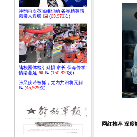
神韵再次莅临维也纳 各界精英感
佩带来救赎
🖼️
(
63,973
次)
陆校园体检引疑惧 家长“保命停学”
情绪蔓延
🖼️
📝 (
150,820
次)
张又侠若被抓，党内共识将瓦解
📝 (
45,929
次)
网红推荐 深度