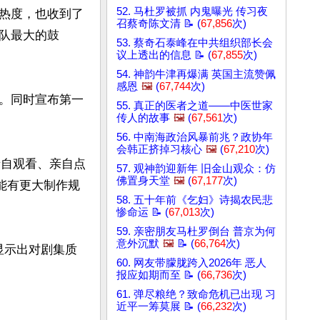
52. 马杜罗被抓 内鬼曝光 传习夜
热度，也收到了
召蔡奇陈文清 📝 (
67,856
次)
队最大的鼓
53. 蔡奇石泰峰在中共组织部长会
议上透出的信息 📝 (
67,855
次)
54. 神韵牛津再爆满 英国主流赞佩
感恩
🖼️
(
67,744
次)
。同时宣布第一
55. 真正的医者之道——中医世家
传人的故事
🖼️
(
67,561
次)
56. 中南海政治风暴前兆？政协年
会韩正挤掉习核心
🖼️
(
67,210
次)
亲自观看、亲自点
57. 观神韵迎新年 旧金山观众：仿
佛置身天堂
🖼️
(
67,177
次)
能有更大制作规
58. 五十年前《乞妇》诗揭农民悲
惨命运 📝 (
67,013
次)
59. 亲密朋友马杜罗倒台 普京为何
意外沉默
🖼️
📝 (
66,764
次)
显示出对剧集质
60. 网友带朦胧跨入2026年 恶人
报应如期而至 📝 (
66,736
次)
61. 弹尽粮绝？致命危机已出现 习
近平一筹莫展 📝 (
66,232
次)