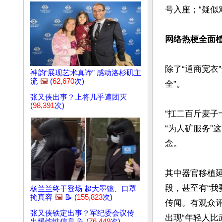
号入座；“疑似
网络热梗全面植
除了“通商宽衣
神韵“展现艺术真谛” 感动洛杉矶主
流
🖼️
(
62,670
次)
全”。

张又侠出事？上将几乎遭团灭
(
98,391
次)
“扛二百斤麦子
“为人矿服务”
念。

其中器官移植
段，甚至有“我
杨兰兰终于登场 超大墨镜、口罩
掩真容
🖼️
📝 (
155,823
次)
传闻。有观众评
张又侠铁定出事？军纪委会议传
出现“年轻人比
出爆炸性信息 📝 (
76,449
次)