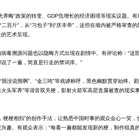
光养晦”政策的转变、GDP负增长的经济困境等现实议题。
到“二百斤”，从“习包子”到“庆丰帝”，这些在墙内被严格审查
的艺术呈现。

如病毒溯源问题也以隐晦方式出现在剧情中。有评论称：“这
说了一遍，简直是行走的禁词库。”

、“我没说熊啊”、“金三吨”等戏谑称呼，黑色幽默贯穿始终。
靠火头军养”等谐音双关梗，影射火箭军高层贪腐被查的现实
梗，梗梗相扣”的创作手法，让熟悉中国时事的观众会心一笑，
兴趣。有观众表示：“每看一遍都能发现新的梗，制作组真的是