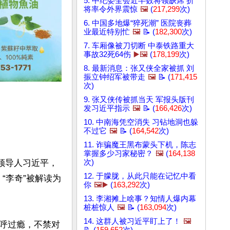
5. 中纪委全会近半数将领缺席 折
将率令外界震惊
🖼️
(
217,299
次)
6. 中国多地爆“猝死潮” 医院丧葬
业最近特别忙
🖼️
📝 (
182,300
次)
7. 车厢像被刀切断 中泰铁路重大
事故32死64伤
▶️🖼️
(
178,199
次)
8. 最新消息：张又侠全家被抓 刘
振立钟绍军被带走
🖼️
📝 (
171,415
次)
9. 张又侠传被抓当天 军报头版刊
发习近平指示
🖼️
📝 (
166,426
次)
10. 中南海凭空消失 习钻地洞也躲
不过它
🖼️
📝 (
164,542
次)
11. 诈骗魔王黑布蒙头下机，陈志
掌握多少习家秘密？
🖼️
(
164,138
领导人习近平，
次)
12. 于朦胧，从此只能在记忆中看
“李奇”被解读为
你
🖼️▶️
(
163,292
次)
13. 李湘摊上啥事？知情人爆内幕
桩桩惊人
🖼️
📝 (
163,094
次)
14. 这群人被习近平盯上了！
🖼️
呼过瘾，不禁对
📝 (
159,652
次)