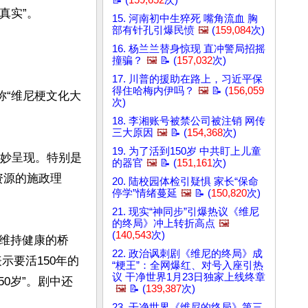
实”。

15. 河南初中生猝死 嘴角流血 胸
部有针孔引爆民愤
🖼️
(
159,084
次)
16. 杨兰兰替身惊现 直冲警局招摇
撞骗？
🖼️
📝 (
157,032
次)
17. 川普的援助在路上，习近平保
得住哈梅内伊吗？
🖼️
📝 (
156,059
称“维尼梗文化大
次)
18. 李湘账号被禁公司被注销 网传
三大原因
🖼️
📝 (
154,368
次)
19. 为了活到150岁 中共盯上儿童
巧妙呈现。特别是
的器官
🖼️
📝 (
151,161
次)
资源的施政理
20. 陆校园体检引疑惧 家长“保命
停学”情绪蔓延
🖼️
📝 (
150,820
次)
21. 现实“神同步”引爆热议《维尼
的终局》冲上转折高点
🖼️
(
140,543
次)
维持健康的桥
22. 政治讽刺剧《维尼的终局》成
示要活150年的
“梗王”：全网爆红、对号入座引热
议 干净世界1月23日独家上线终章
0岁”。剧中还
🖼️
📝 (
139,387
次)
23. 干净世界《维尼的终局》第三