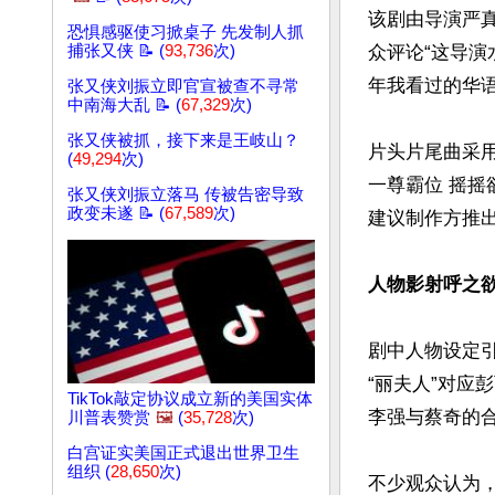
该剧由导演严
恐惧感驱使习掀桌子 先发制人抓
众评论“这导演
捕张又侠 📝 (
93,736
次)
年我看过的华语
张又侠刘振立即官宣被查不寻常
中南海大乱 📝 (
67,329
次)
张又侠被抓，接下来是王岐山？
片头片尾曲采用
(
49,294
次)
一尊霸位 摇摇
张又侠刘振立落马 传被告密导致
政变未遂 📝 (
67,589
次)
建议制作方推出
人物影射呼之欲
剧中人物设定
“丽夫人”对应
TikTok敲定协议成立新的美国实体
李强与蔡奇的合
川普表赞赏
🖼️
(
35,728
次)
白宫证实美国正式退出世界卫生
组织 (
28,650
次)
不少观众认为