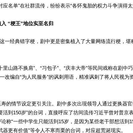
对应名单”在社群流传，纷纷表示“各怀鬼胎的权力斗争演得太真
入 “梗王”地位实至名归
”这一经典错字梗，剧中更是密集植入了大量网络流行梗，堪
十里山路不换肩”、“习包子”、“庆丰大帝”等民间戏称在剧中
这一改编自“为人民服务”的讽刺用语，精准讽刺了将人民视为
延寿的情节设定更引关注。剧中多次出现领导人通过更换器官
要活到150岁”的台词，直接呼应了坊间流传习近平曾对普京表
论称“一些中学生只能活到15岁，是因为某些老干部想活到15
武器更有价值”等令人不寒而栗的台词，对应超荒诞现实。
