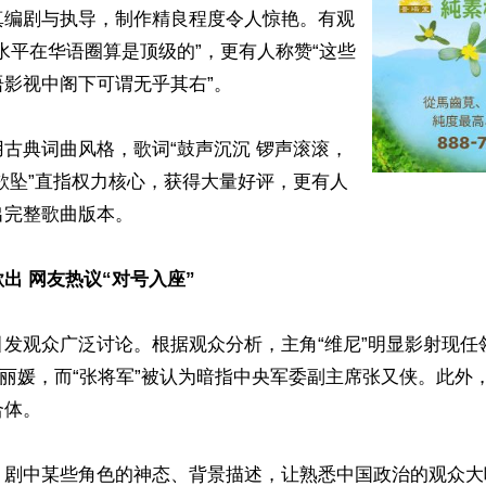
真编剧与执导，制作精良程度令人惊艳。有观
水平在华语圈算是顶级的”，更有人称赞“这些
影视中阁下可谓无乎其右”。

古典词曲风格，歌词“鼓声沉沉 锣声滚滚，
欲坠”直指权力核心，获得大量好评，更有人
完整歌曲版本。

出 网友热议“对号入座”
引发观众广泛讨论。根据观众分析，主角“维尼”明显影射现任
彭丽媛，而“张将军”被认为暗指中央军委副主席张又侠。此外，
体。

，剧中某些角色的神态、背景描述，让熟悉中国政治的观众大