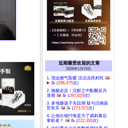
近期最受欢迎的文章
2026年1月23日
1. 强迫燃气取暖 活活冻死村民
🖼️
▶️
📝 (
296,475
次)
2. 物极必反！沉默之中酝酿反共
浪潮
🖼️
📝 (
287,829
次)
3. 多地爆孩子失踪潮 疑与活摘器
官有关
🖼️
📝 (
273,972
次)
4. 让他出镜忏悔是为了讽刺幕后
掌权者？
🖼️
📝 (
222,355
次)