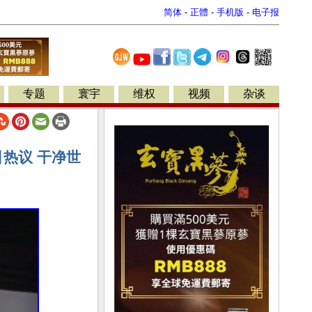
简体
-
正體
-
手机版
-
电子报
专题
寰宇
维权
视频
杂谈
热议 干净世