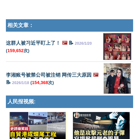
相关文章：
这群人被习近平盯上了！
🖼️
📝
2026/1/20
(
159,652
次)
李湘账号被禁公司被注销 网传三大原因
🖼️
📝
(
154,368
次)
2026/1/18
人民报视频: