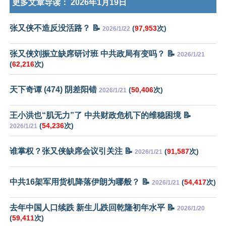
更多文章导读：
2026年1月19日
张又侠不造反没活路？ 📝
(
97,953
次)
2026/1/22
张又侠刘振立缺席研讨班 中共政局有变吗？ 📝
2026/1/21
(
62,216
次)
天下奇谭 (474) 阴差阳错
(
50,406
次)
2026/1/21
王小洪也“肌无力”了 中共财政危机下的维稳困境 📝
(
54,236
次)
2026/1/21
谁掌权？张又侠缺席会议引关注 📝
(
91,587
次)
2026/1/21
中共16架军用货机降落伊朗为哪般？ 📝
(
54,417
次)
2026/1/21
去年中国人口续跌 新生儿跌回乾隆初年水平 📝
2026/1/20
(
59,411
次)