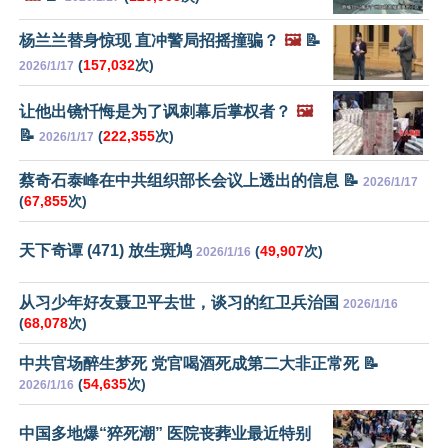
杨兰兰替身惊现 直冲警局招摇撞骗？
🖼️
📝
(
157,032
次)
2026/1/17
让他出镜忏悔是为了讽刺幕后掌权者？
🖼️
📝
(
222,355
次)
2026/1/17
蔡奇石泰峰在中共组织部长会议上透出的信息 📝
2026/1/17
(
67,855
次)
天下奇谭 (471) 放生斑鸠
(
49,907
次)
2026/1/16
从习少年好友聂卫平去世，谈习的红卫兵治国
2026/1/16
(
68,078
次)
中共官场醉生梦死 党官喝酒死成第二大非正常死 📝
(
54,635
次)
2026/1/16
中国多地爆“猝死潮” 医院丧葬业最近特别