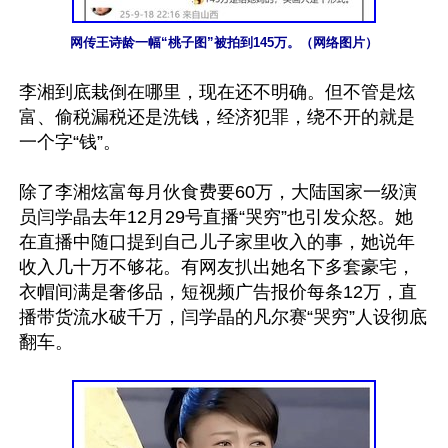
网传王诗龄一幅“桃子图”被拍到145万。（网络图片）
李湘到底栽倒在哪里，现在还不明确。但不管是炫
富、偷税漏税还是洗钱，经济犯罪，绕不开的就是
一个字“钱”。

除了李湘炫富每月伙食费要60万，大陆国家一级演
员闫学晶去年12月29号直播“哭穷”也引发众怒。她
在直播中随口提到自己儿子家里收入的事，她说年
收入几十万不够花。有网友扒出她名下多套豪宅，
衣帽间满是奢侈品，短视频广告报价每条12万，直
播带货流水破千万，闫学晶的凡尔赛“哭穷”人设彻底
翻车。
