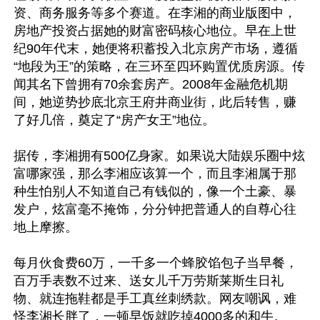
资、商务服务等多个赛道。在李湘的商业版图中，
房地产投资占据她的财富密码核心地位。早在上世
纪90年代末，她便将积蓄投入北京房产市场，遵循
“地段为王”的策略，在三环至四环购置优质房源。传
闻其名下曾拥有70余套房产。2008年金融危机期
间，她逆势抄底北京王府井商业街，此后转售，赚
了好几倍，奠定了“房产女王”地位。

据传，李湘拥有500亿身家。如果说大陆娱乐圈中炫
富哪家强，那么李湘应该算一个，而且李湘属于那
种生怕别人不知道自己有钱似的，像一个土豪、暴
发户，炫富毫不掩饰，分分钟把普通人的自尊心往
地上摩擦。

每月伙食费60万，一千多一个蜂胶馅包子当早餐，
百万手表数不过来、送女儿千万劳斯莱斯生日礼
物、就连拖鞋都是手工真丝刺绣款。网友嘲讽，难
怪李湘长胖了，一顿早饭就吃掉4000多的和牛。
