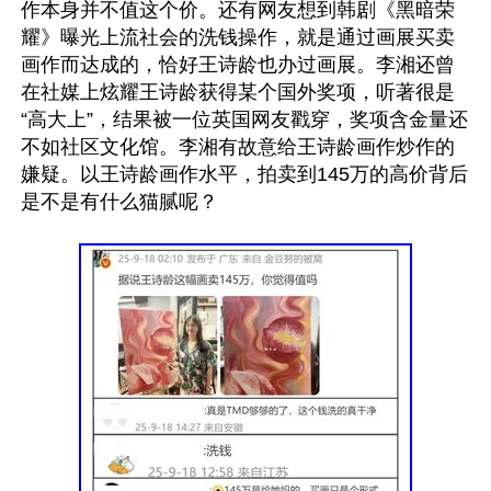
作本身并不值这个价。还有网友想到韩剧《黑暗荣
耀》曝光上流社会的洗钱操作，就是通过画展买卖
画作而达成的，恰好王诗龄也办过画展。李湘还曾
在社媒上炫耀王诗龄获得某个国外奖项，听著很是
“高大上”，结果被一位英国网友戳穿，奖项含金量还
不如社区文化馆。李湘有故意给王诗龄画作炒作的
嫌疑。以王诗龄画作水平，拍卖到145万的高价背后
是不是有什么猫腻呢？
