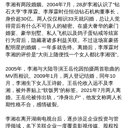
李湘有两段婚姻。2004年7月，28岁李湘认识了“钻
石大亨”李厚霖。李厚霖时任恒信钻石机构董事长，
身价超30亿。两人仅仅相识33天就闪婚，总让人觉
得背后有什么不可告人的秘密。在盛大奢华的豪门
婚宴、豪华别墅、私人飞机以及鸽子蛋钻戒等炫富
行为背后，隐藏著诸多利益关联。不过这场富豪搭
配明星的婚姻，一年多就告终。离婚后，李厚霖对
李湘的评价是“大街上随便找一个女人都比李湘强”。

2005年，李湘与大陆导演王岳伦因拍摄两首歌曲的
MV而相识。2009年1月，两人登记结婚，同年10
月，李湘生下女儿王诗龄。王岳伦收入远不及李
湘，被外界贴上“软饭男”的标签。2021年7月两人离
婚。王岳伦被传出轨，“净身出户”，他发文称两人长
期性格不合，感情破裂。

李湘在离开湖南电视台后，逐步涉足企业投资与管
理领域，名下关联企业一度覆盖影视传媒、股权投