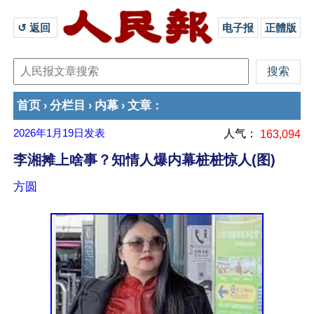
↺ 返回 
电子报
正體版
首页
分栏目
内幕
文章
›
›
›
：
2026年1月19日
发表
人气：
163,094
李湘摊上啥事？知情人爆内幕桩桩惊人(图)
方圆