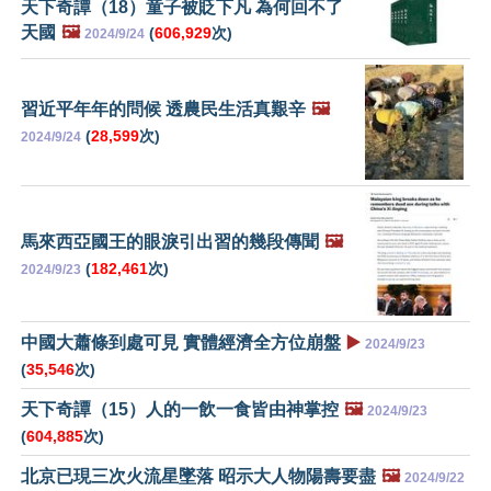
天下奇譚（18）童子被貶下凡 為何回不了
天國
🖼️
(
606,929
次)
2024/9/24
習近平年年的問候 透農民生活真艱辛
🖼️
(
28,599
次)
2024/9/24
馬來西亞國王的眼淚引出習的幾段傳聞
🖼️
(
182,461
次)
2024/9/23
中國大蕭條到處可見 實體經濟全方位崩盤
▶️
2024/9/23
(
35,546
次)
天下奇譚（15）人的一飲一食皆由神掌控
🖼️
2024/9/23
(
604,885
次)
北京已現三次火流星墜落 昭示大人物陽壽要盡
🖼️
2024/9/22