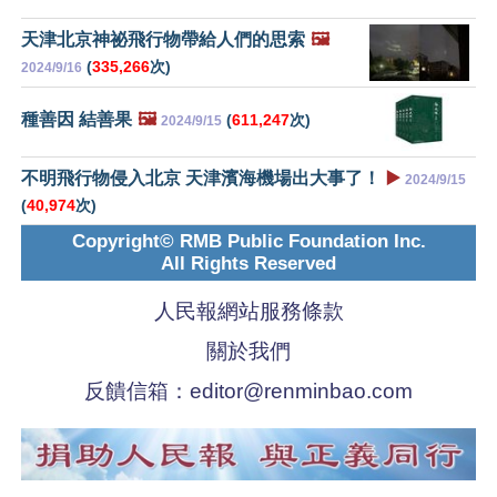
天津北京神祕飛行物帶給人們的思索
🖼️
(
335,266
次)
2024/9/16
種善因 結善果
🖼️
(
611,247
次)
2024/9/15
不明飛行物侵入北京 天津濱海機場出大事了！
▶️
2024/9/15
(
40,974
次)
Copyright© RMB Public Foundation Inc.
All Rights Reserved
人民報網站服務條款
關於我們
反饋信箱：
editor@renminbao.com