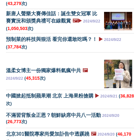
(
43,279
次)
新唐人聲樂大賽傳佳話：誕生雙女冠軍 比
賽實況和頒獎典禮可在線觀賞
🖼️▶️
2024/9/22
(
1,050,503
次)
預制菜的科技與狠活 看完你還敢吃嗎？！
▶️
2024/9/22
(
37,784
次)
溫柔女博主一份獨家爆料氣瘋中共
🖼️
(
45,315
次)
2024/9/22
中國掀起抵制蘋果潮 北京 上海果粉搶購
▶️
(
36,828
2024/9/21
次)
不滿習背叛金正恩？朝鮮缺席中共八一活動
2024/9/20
(
26,773
次)
北京301醫院專家尚愛加訃告中透蹊蹺
🖼️
(
46,170
2024/9/20