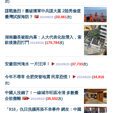
次)
諜戰激烈！臺破獲軍中共諜大案 2陸男偷渡
臺灣試探海防？
🖼️
(
33,461
次)
2024/9/20
湖南廳長被殺內幕：人大代表化妝潛入，索
款後激烈打鬥
(
175,784
次)
2024/9/20
安徽宿州淹水 一片汪洋！
▶️
(
37,733
次)
2024/9/20
今年不尋常 合肥突發地震 民眾恐慌！
▶️
(
34,916
2024/9/20
次)
中國人沒錢了！一線城市旺區冷清 多數臺
企欲撤離
🖼️▶️
(
35,552
次)
2024/9/19
「918」仇日洗腦再添不幸事件 網友：中國