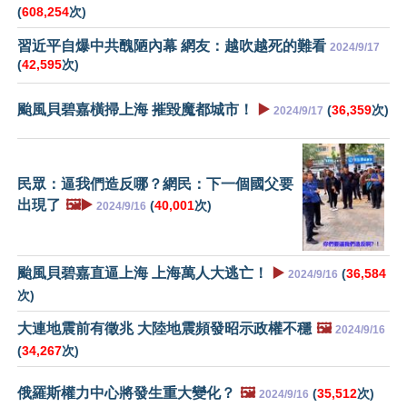
(
608,254
次)
習近平自爆中共醜陋內幕 網友：越吹越死的難看
2024/9/17
(
42,595
次)
颱風貝碧嘉橫掃上海 摧毀魔都城市！
▶️
(
36,359
次)
2024/9/17
民眾：逼我們造反哪？網民：下一個國父要
出現了
🖼️▶️
(
40,001
次)
2024/9/16
颱風貝碧嘉直逼上海 上海萬人大逃亡！
▶️
(
36,584
2024/9/16
次)
大連地震前有徵兆 大陸地震頻發昭示政權不穩
🖼️
2024/9/16
(
34,267
次)
俄羅斯權力中心將發生重大變化？
🖼️
(
35,512
次)
2024/9/16