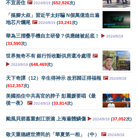
不宜居住
🖼️
(
652,926
次)
2024/9/19
「摳腳大叔」習近平太好騙 N個萬億造出遍
地芯片爛尾
🖼️
(
33,241
次)
2024/9/19
華為三摺疊手機自主研發？供應鏈被起底！
▶️
2024/9/19
(
33,590
次)
世界無奇不有 銀行拒收斷供房還冷處理
🖼️
▶️
(
648,469
次)
2024/9/19
天下奇譚（12）辛生得神示 改邪歸正得福報
🖼️
2024/9/18
(
612,357
次)
美國掐住中共高官的脖子 彭麗媛要唱《最
後一夜》
🖼️
(
33,814
次)
2024/9/18
颱風貝碧嘉重創江浙滬 上海遍體鱗傷
▶️
(
37,052
次)
2024/9/18
敬天重德經世濟民的「華夏第一相」（中）
🖼️
2024/9/18