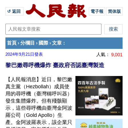
↺ 返回 
電子報
简体版
首頁
分欄目
國際
文章
›
›
›
：
2024年9月21日
發表
人氣：
9,001
黎巴嫩尋呼機爆炸 臺政府否認臺灣製造
【人民報消息】近日，黎巴嫩
真主黨（Hezbollah）成員使
用的尋呼機（臺灣稱呼叫器）
發生集體爆炸。但有殘骸顯
示，這些尋呼機由臺灣金阿波
羅公司（Gold Apollo）生
產。金阿波羅表示，該企業只