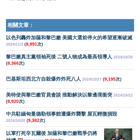
相關文章：
以色列轟炸加薩和黎巴嫩 美國大選前停火的希望逐漸破滅
(
8,991
次)
2024/11/3
黎巴嫩真主黨領袖死後 二號人物成為最高領導人
2024/10/30
(
8,366
次)
巴基斯坦西北方自殺爆炸炸死八人
(
9,195
次)
2024/10/27
美特使與黎巴嫩官員會談 推動解決以黎邊境衝突
2024/10/22
(
8,920
次)
中共駐緬甸曼德勒領事館遭爆炸襲擊 屋瓦輕微損毀
(
9,382
次)
2024/10/20
以軍打死辛瓦爾後 加薩和黎巴嫩戰爭仍將