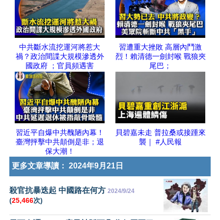
中共斷水流挖運河將惹大
習遭重大挫敗 高層內鬥激
禍？政治間諜大規模滲透外
烈！賴清德一劍封喉 戰狼夾
國政府 ；官員頻遇害
尾巴；
習近平自爆中共醜陋內幕！
貝碧嘉未走 普拉桑或接踵來
臺灣抨擊中共顛倒是非；退
襲｜ #人民報
保大潮！
更多文章導讀：
2024年9月21日
殺官抗暴迭起 中國路在何方
2024/9/24
(
25,466
次)