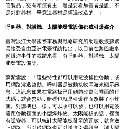
管製品，冤有頭債有主，還是要看加害者是誰。不
是針對器材，畢竟這器材是經過改造的。」

呼叫器、對講機、太陽能發電設備都成引爆媒介
臺灣淡江大學國際事務與戰略研究所助理教授蘇紫
雲接受自由亞洲電臺採訪指出，以目前在黎巴嫩多
起爆炸事件的載體來看，有呼叫器、對講機、太陽
能發電設備等。

蘇紫雲說：「這些特性都可以用電波搖控啓動，或
用網路滲透啓動。呼叫器是被動接收電波來顯示訊
息，這訊息如果在電路板已用韌體改寫它裡面的程
式碼，就會啓動，暗碼也就是引爆裡面改裝了小炸
藥。對講機也一樣，可以收可以發，也可以用電波
遠距啓動裡面的小型爆炸物。太陽能板的話，裡面
有逆變器，可以統計太陽能板發電的瓦數，就會送
上網路，所以從網路也可以送進引爆訊息，讓太陽