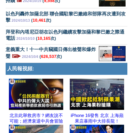
持續
🖼️
(
9,558
次)
2024/10/19
以色列轟炸加薩北部 聯合國駐黎巴嫩維和部隊再次遭到攻
擊
(
10,461
次)
2024/10/13
拜登和內塔尼亞胡在以色列繼續攻擊加薩和黎巴嫩之際通
電話
(
10,165
次)
2024/10/10
意義重大！十一中共竊國日傳出槍聲和爆炸
聲
🖼️▶️
(
626,537
次)
2024/10/4
人民報視頻:
北京此舉救房市？網友說不
iPhone 16發售 北京 上海蘋
可能；經濟衰退中共會冒險
果店暴雨中大排長龍！