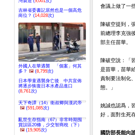
灣製造 (
9,001
次)
會議上做了一
吉林省委書記居然也是一個高危
崗位？ (
14,028
次)
陳破空提到，
前總理李克強
部主任苗華。

陳破空說：「
外國人在華遇襲 「個案」何其
是苗華，苗華
多？
🖼️
(
8,799
次)
責制要法制化
日本學童遇襲身亡後 中共宣佈
將逐步恢復日本水產品進口
態。」

(
8,761
次)
天下奇譚（14）衛叔卿與漢武帝
姚誠也認爲，
🖼️
(
591,085
次)
好，面對生死存
亂世生存指南（67）非常時期囤
貨誤區20條，少交智商稅（下）
🖼️
(
19,905
次)
國防部長能向