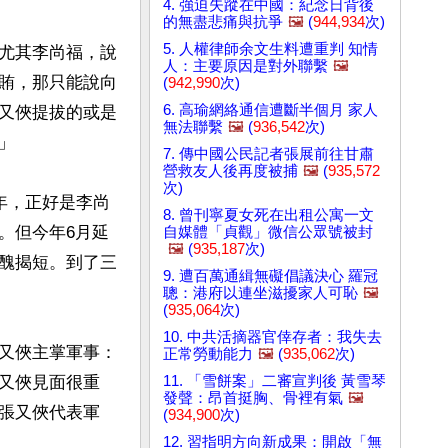
4. 強迫失蹤在中國：紀念日背後
的無盡悲痛與抗爭
🖼️
(
944,934
次)
5. 人權律師余文生料遭重判 知情
尤其李尚福，說
人：主要原因是對外聯繫
🖼️
賄，那只能說向
(
942,990
次)
6. 高瑜網絡通信遭斷半個月 家人
又俠提拔的或是
無法聯繫
🖼️
(
936,542
次)


7. 傳中國公民記者張展前往甘肅
營救友人後再度被捕
🖼️
(
935,572
次)
年，正好是李尚
8. 曾刊寧夏女死在出租公寓一文
。但今年6月延
自媒體「貞觀」微信公眾號被封
🖼️
(
935,187
次)
醜揭短。到了三
9. 遭百萬通緝無礙倡議決心 羅冠
聰：港府以連坐滋擾家人可恥
🖼️
(
935,064
次)
10. 中共活摘器官倖存者：我失去
又俠主掌軍事：
正常勞動能力
🖼️
(
935,062
次)
11. 「雪餅案」二審宣判後 黃雪琴
又俠見面很重
發聲：昂首挺胸、骨裡有氣
🖼️
張又俠代表軍
(
934,900
次)
12. 習指明方向新成果：開啟「無