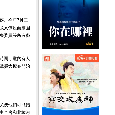
俠。今年7月三
張又俠反而鞏固
央委員等所有職


時間，黨內有人
掌握大權並開始
又俠他們可能錯
中全會和北戴河