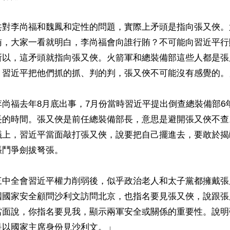
共對李尚福和魏鳳和定性的問題，實際上矛頭是指向張又俠。
賄，大家一看就明白，李尚福會向誰行賄？不可能向習近平行
所以，這矛頭就指向張又俠。火箭軍和總裝備部這些人都是張
，習近平把他們抓的抓、判的判，張又俠不可能沒有感覺的。」
尚福去年8月底出事，7月份當時習近平提出倒查總裝備部6
長的時間。張又俠是前任總裝備部長，意思是避開張又俠不查
議上，習近平當面敲打張又俠，說要把自己擺進去，要敢於揭
鬥爭劍拔弩張。

三中全會習近平權力削弱後，似乎政治老人和太子黨都擁戴張
國國家安全顧問沙利文訪問北京，也指名要見張又俠，說跟張
當面說，你指名要見我，顯示兩軍安全或關係的重要性。說明
以國家主席身份見沙利文。」
