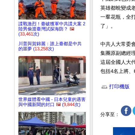
英雄都蛻變成
一羣花瓶，全
諜戰激烈！臺破獲軍中共諜大案 2
了」。

陸男偷渡臺灣試探海防？
🖼️
(
33,461
次)
川普與賀錦麗：誰上臺都是中共
中共人大常委
的噩夢 (
13,258
次)
集團原副總經
這屆全國人大代
包括4名上將、
文章網址: http://w
打印機版
世界媒體看中國 - 日本兒童的遇害
與中國新聞的封口
🖼️
(
9,844
次)
分享至：