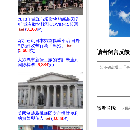
2019年武漢市場動物的新基因分
析 或有助於找到COVID-19起源
🖼️
(
9,169
次)
深圳遇刺日本男童傷重不治 日外
相批評攻擊行爲「卑劣」
🖼️
(
9,608
次)
讀者留言反饋
大眾汽車新疆工廠的審計未達到
國際標準 (
9,384
次)
讀者暱稱:
美國制裁為俄朝間支付提供便利
的實體與個人
🖼️
(
9,088
次)