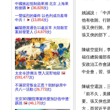
中國掀起抵制蘋果潮 北京 上海果
粉搶購
▶️
(
36,828
次)
姚誠說：「中
一聲猛烈的爆炸 以色列成功羞辱
中共！
▶️
(
13,854
次)
他有收賄、行
張又俠行賄。
鹹陽懸賞通告11處反常 大陸殺官
案頻發驚人 (
14,879
次)
張又俠的部下
陳破空提到，李
福任總裝備部
安政治工作會
中全會，習、張
太史令謗佛法 墮入泥犁地獄
🖼️
(
591,477
次)
不滿習背叛金正恩？朝鮮缺席中
陳破空還說，
共八一活動 (
26,773
次)
「前不久，美
北京301醫院專家尚愛加訃告中透
要。張又俠也
蹊蹺
🖼️
(
46,170
次)
方，而習近平是