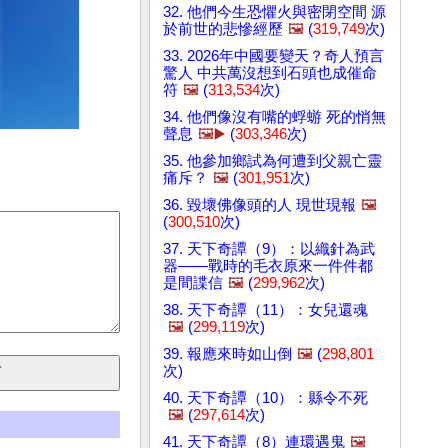
32. 他們今生恐懼火與密閉空間 源
於前世的悲慘經歷
🖼️
(
319,749
次)
33. 2026年中國要變天？奇人預言
驚人 中共萬沒想到石頭也成催命
符
🖼️
(
313,534
次)
34. 他們像沒有嘴的蜉蝣 死的悄無
聲息
🖼️▶️
(
303,346
次)
35. 他參加鄉試為何遭到父親亡靈
痛斥？
🖼️
(
301,951
次)
36. 毀壞佛像頭的人 現世現報
🖼️
(
300,510
次)
37. 天下奇譚（9）：以織針為武
器——戰時的毛衣原來一件件都
是間諜信
🖼️
(
299,962
次)
38. 天下奇譚（11）：女兒還魂
🖼️
(
299,119
次)
39. 報應來時如山倒
🖼️
(
298,801
次)
40. 天下奇譚（10）：縣令不死
🖼️
(
297,614
次)
41. 天下奇譚（8）連環遇鬼
🖼️