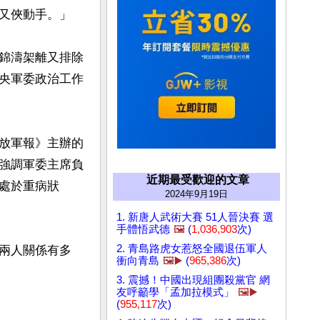
又俠動手。」

錦濤架離又排除
央軍委政治工作
放軍報》主辦的
強調軍委主席負
近期最受歡迎的文章
處於重病狀
2024年9月19日
1. 新唐人武術大賽 51人晉決賽 選
手體悟武德
🖼️
(
1,036,903
次)
2. 青島路虎女惹怒全國退伍軍人
兩人關係有多
衝向青島
🖼️▶️
(
965,386
次)
3. 震撼！中國出現組團殺黨官 網
友呼籲學「孟加拉模式」
🖼️▶️
(
955,117
次)