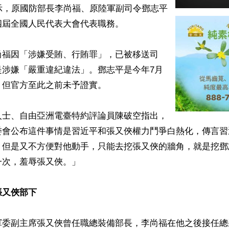
示，原國防部長李尚福、原陸軍副司令鄧志平
屆全國人民代表大會代表職務。

尚福因「涉嫌受賄、⾏賄罪」，已被移送司
是涉嫌「嚴重違紀違法」。鄧志平是今年7月
但官方至此之前未予證實。

人士、自由亞洲電臺特約評論員陳破空指出，
委會公布這件事情是習近平和張又俠權力鬥爭白熱化，傳言習
，但是又不方便對他動手，只能去挖張又俠的牆角，就是挖鄧
次，羞辱張又俠。」

張又俠部下
軍委副主席張又俠曾任職總裝備部長，李尚福在他之後接任總