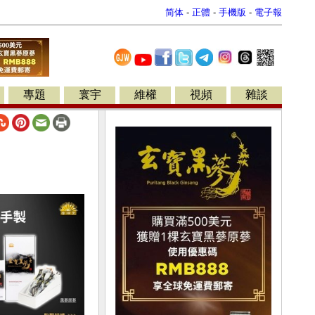
简体
-
正體
-
手機版
-
電子報
專題
寰宇
維權
視頻
雜談