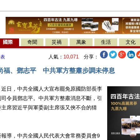
國際
奇聞
災禍
萬象
生活
文化
人氣：
10,071
分享：
發表
尚福、鄧志平 中共軍方整肅步調未停息
】近日，中共全國人大宣布罷免原國防部長李
副司令員鄧志平。中共軍方整肅消息不斷，引
委主席習近平與軍委副主席張又俠不合的猜
臺報導，中共全國人民代表大會常務委員會9