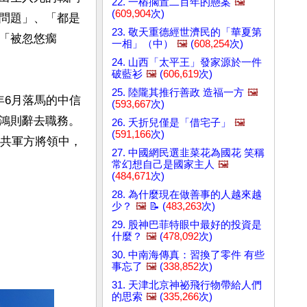
22. 一樁擱置二百年的懸案
🖼️
(
609,904
次)
問題」、「都是
23. 敬天重德經世濟民的「華夏第
「被忽悠瘸
一相」（中）
🖼️
(
608,254
次)
24. 山西「太平王」發家源於一件
破藍衫
🖼️
(
606,619
次)
25. 陸隴其推行善政 造福一方
🖼️
年6月落馬的中信
(
593,667
次)
鴻則辭去職務。
26. 夭折兒僅是「借宅子」
🖼️
(
591,166
次)
中共軍方將領中，
27. 中國網民選韭菜花為國花 笑稱
常幻想自己是國家主人
🖼️
(
484,671
次)
28. 為什麼現在做善事的人越來越
少？
🖼️
📝 (
483,263
次)
29. 股神巴菲特眼中最好的投資是
什麼？
🖼️
(
478,092
次)
30. 中南海傳真：習換了零件 有些
事忘了
🖼️
(
338,852
次)
31. 天津北京神祕飛行物帶給人們
的思索
🖼️
(
335,266
次)