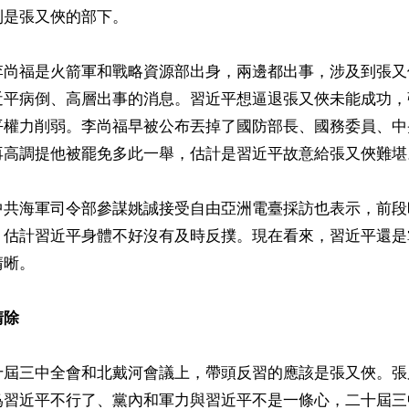
是張又俠的部下。

李尚福是火箭軍和戰略資源部出身，兩邊都出事，涉及到張又
近平病倒、高層出事的消息。習近平想逼退張又俠未能成功，
平權力削弱。李尚福早被公布丟掉了國防部長、國務委員、中
再高調提他被罷免多此一舉，估計是習近平故意給張又俠難堪。
中共海軍司令部參謀姚誠接受自由亞洲電臺採訪也表示，前段
，估計習近平身體不好沒有及時反撲。現在看來，習近平還是
晰。

清除
十屆三中全會和北戴河會議上，帶頭反習的應該是張又俠。張
爲習近平不行了、黨內和軍力與習近平不是一條心，二十屆三