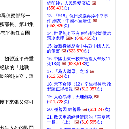
錨印鈔」人民幣變廢紙
🖼️
(
658,403
次)
作爲偵察部隊一
13. 「918」仇日洗腦再添不幸事
件 網友：中國不宜居住
🖼️
務部長、第14集
(
652,926
次)
鄧志平擔任百團
14. 世界無奇不有 銀行拒收斷供房
還冷處理
🖼️▶️
(
648,469
次)
15. 從親身經歷看中共對中國人民
的傷害
🖼️
(
623,570
次)
，如習近平倚重
16. 中國山東一校車衝撞人羣致11
死13傷
🖼️
(
623,518
次)
戰經驗的「越戰
17. 「為人繼母」之道
🖼️
長的劉振立，還
(
612,524
次)
18. 天下奇譚（12）辛生得神示 改
邪歸正得福報
🖼️
(
612,357
次)
19. 人心易昧，天理難欺
🖼️
(
611,728
次)
接下來張又俠可
20. 種善因 結善果
🖼️
(
611,247
次)
21. 敬天重德經世濟民的「華夏第
一相」（上）
🖼️
(
610,595
次)
出生入死的戰鬥