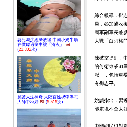
綜合報導，鄧志
員，參加過收
團軍副軍長兼參
嬰兒減少經濟放緩 中國小奶牛場
大戰「白刃格鬥
在供應過剩中被「淹沒」
🖼️
(
21,892
次)
陳破空提到，
的何衛東或3
派」，包括軍
有鄧志平。

見證大法神奇 大陸百姓祝李洪志
姚誠指出，習
大師中秋好
🖼️
(
9,519
次)
能處境不會太好
中國網民也對