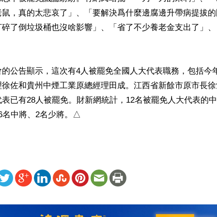
老鼠，真的太悲哀了」、「要解決爲什麼邊腐邊升帶病提拔的
打碎了倒垃圾桶也沒啥影響」、「省了不少養老金支出了」、
會的公告顯示，這次有4人被罷免全國人大代表職務，包括今
理徐佐和貴州中煙工業原總經理田成。江西省新餘市原市長徐
表已有28人被罷免。財新網統計，12名被罷免人大代表的
6名中將、2名少將。△
ww.renminbao.com/rmb/articles/2024/9/19/85241b.html