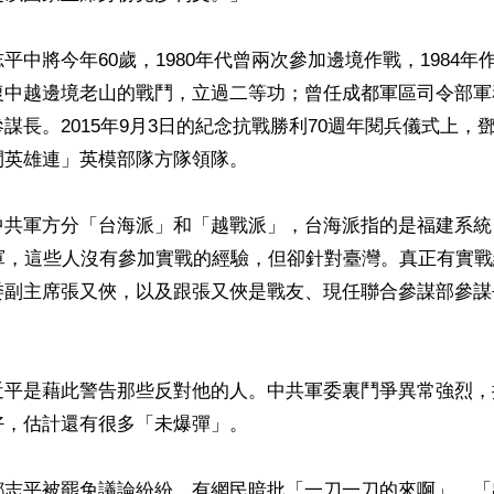
平中將今年60歲，1980年代曾兩次參加邊境作戰，1984年
復中越邊境老山的戰鬥，立過二等功；曾任成都軍區司令部軍
謀長。2015年9月3日的紀念抗戰勝利70週年閱兵儀式上，
英雄連」英模部隊方隊領隊。

中共軍方分「台海派」和「越戰派」，台海派指的是福建系統
1軍，這些人沒有參加實戰的經驗，但卻針對臺灣。真正有實
委副主席張又俠，以及跟張又俠是戰友、現任聯合參謀部參謀
近平是藉此警告那些反對他的人。中共軍委裏鬥爭異常強烈，
，估計還有很多「未爆彈」。

鄧志平被罷免議論紛紛。有網民暗批「一刀一刀的來啊」、「