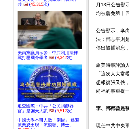
共
🖼️
(
45,315
次)
月13日公告顯
均被罷免第十四
公告顯示，李
法；鄧志平則
傳出被捕消息，
美兩黨議員示警：中共利用法律
戰打壓國外學者
🖼️
(
9,342
次)
旅美時事評論
「這次人大常
想報復張又俠
尚福的事重提一
追查國際：中共「公民捐獻器
李、鄧都曾是
官」是彌天大謊
🖼️
(
9,512
次)
中國大學本研人數「倒掛」 逃避
就業恐出現「流浪碩、博士」
現任中共中央