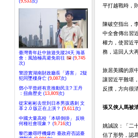
(
9,533
次)
平打越戰時，則
陳破空指出，
中全會傳出習
權力，使習近
務，這回人大
臺灣青年赴中旅遊失蹤24天 海基
會：風險極高避免前往
🖼️
(
9,745
次)
旅居美國的原
警證實湖南財政廳長「遇害」 2疑
犯同墜樓身亡 (
9,087
次)
讓習近平難堪
鄧小平曾經有意推動民主? 王丹
反撲，方向很清
：扭曲歷史 (
13,809
次)
從宋彬彬去世到日本男孩遇刺 文
張又俠人馬被
革２.0 版正在上演？ (
9,611
次)
中國大量高校「本研倒掛」 反映
何種社會現象？ (
9,716
次)
姚誠說：「二
黎巴嫩尋呼機爆炸 臺政府否認臺
估了形勢，認