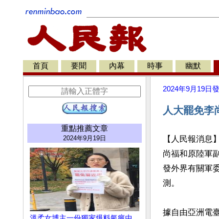
首頁
要聞
內幕
時事
幽默
2024年9月19日
人大罷免李
重點推薦文章
2024年9月19日
【人民報消息
尚福和原陸軍
發外界有關軍
測。

據自由亞洲電
溫柔女博主一份獨家爆料氣瘋中