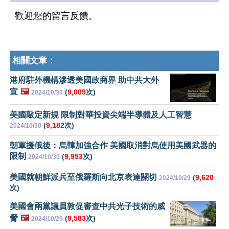
歡迎您的留言反饋。
相關文章：
港府駐外機構滲透美國政商界 助中共大外
宣
🖼️
(
9,009
次)
2024/10/30
美國敲定新規 限制對華投資尖端半導體及人工智慧
(
9,182
次)
2024/10/30
朝軍援俄後：烏韓加強合作 美國取消對烏使用美國武器的
限制
(
9,953
次)
2024/10/30
美國就朝鮮派兵至俄羅斯向北京表達關切
(
9,620
2024/10/29
次)
美國會兩黨議員敦促審查中共光子技術的威
脅
🖼️
(
9,583
次)
2024/10/29