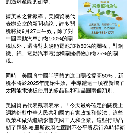
的過剩產能的衝擊。

據美國之音報導，美國貿易代
表辦公室的新聞稿說，許多關
稅將於9月27日生效，除了對
中國電動汽車加徵100%的關
稅以外，還將對太陽能電池加徵50%的關稅，對鋼
鐵、鋁、電動汽車電池和關鍵礦物加徵25%的關
稅。

同時，美國將中國半導體的進口關稅提高50%，新
稅率將於2025年開始生效。半導體這一項裡新增了
太陽能電池板使用的多晶硅和硅晶圓兩個類別。

美國貿易代表戴琪表示，「今天最終確定的關稅上
調將針對中華人民共和國的有害政策和做法，這些
政策和做法繼續影響美國工人和企業。這些行動凸
顯了拜登-哈里斯政府在面對不公平貿易行為時捍衛