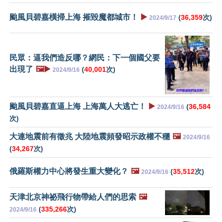
颱風貝碧嘉橫掃上海 摧毀魔都城市！
▶️
(
36,359
次)
2024/9/17
民眾：逼我們造反哪？網民：下一個國父要
出現了
🖼️▶️
(
40,001
次)
2024/9/16
颱風貝碧嘉直逼上海 上海萬人大逃亡！
▶️
(
36,584
2024/9/16
次)
大連地震前有徵兆 大陸地震頻發昭示政權不穩
🖼️
2024/9/16
(
34,267
次)
俄羅斯權力中心將發生重大變化？
🖼️
(
35,512
次)
2024/9/16
天津北京神祕飛行物帶給人們的思索
🖼️
(
335,266
次)
2024/9/16