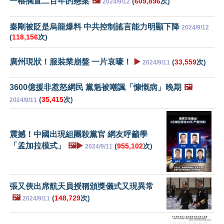
一樁擱置二百年的懸案
🖼️
(
609,896
次)
2024/9/12
秦剛被貶是烏龍爆料 中共控制謠言能力明顯下降
2024/9/12
(
118,156
次)
廣州現狀！服裝業崩盤 一片哀嚎！
▶️
(
33,559
次)
2024/9/11
3600億援非惹怒網民 黨魁被嘲諷「慷慨病」晚期
🖼️
(
35,415
次)
2024/9/11
震撼！中國出現組團殺黨官 網友呼籲學
「孟加拉模式」
🖼️▶️
(
955,102
次)
2024/9/11
張又俠出席航天員授稱頒獎儀式又現異常
🖼️
(
148,729
次)
2024/9/11