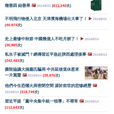
種善因 結善果
🖼️
(
611,240
次)
2024/9/15
不明飛行物侵入北京 天津濱海機場出大事了！
▶️
2024/9/15
(
40,974
次)
史上最慘中秋節 中國幾億人不吃月餅了！
▶️
2024/9/14
(
36,885
次)
私生子被滅門？網傳習近平急赴陝西處理後事
🖼️
2024/9/14
(
242,483
次)
撕毀協議大搞龐氏騙局 中共延後退休惹來
一片罵聲
🖼️
(
39,976
次)
2024/9/14
他們今生恐懼火與密閉空間 源於前世的悲慘經歷
🖼️
(
319,749
次)
2024/9/14
習近平提「黨中央集中統一領導」不尋常
🖼️
2024/9/14
(
112,643
次)