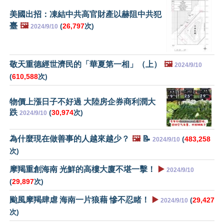
美國出招：凍結中共高官財產以赫阻中共犯
臺
🖼️
(
26,797
次)
2024/9/10
敬天重德經世濟民的「華夏第一相」（上）
🖼️
2024/9/10
(
610,588
次)
物價上漲日子不好過 大陸房企券商利潤大
跌
(
30,974
次)
2024/9/10
為什麼現在做善事的人越來越少？
🖼️
📝
(
483,258
2024/9/10
次)
摩羯重創海南 光鮮的高樓大廈不堪一擊！
▶️
2024/9/10
(
29,897
次)
颱風摩羯肆虐 海南一片狼藉 慘不忍睹！
▶️
(
29,427
2024/9/10
次)