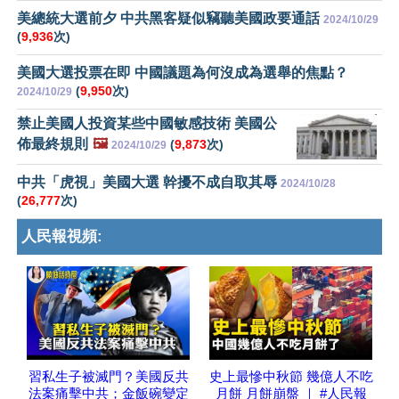
美總統大選前夕 中共黑客疑似竊聽美國政要通話
2024/10/29
(
9,936
次)
美國大選投票在即 中國議題為何沒成為選舉的焦點？
(
9,950
次)
2024/10/29
禁止美國人投資某些中國敏感技術 美國公
佈最終規則
🖼️
(
9,873
次)
2024/10/29
中共「虎視」美國大選 幹擾不成自取其辱
2024/10/28
(
26,777
次)
人民報視頻:
習私生子被滅門？美國反共
史上最慘中秋節 幾億人不吃
法案痛擊中共；金飯碗變定
月餅 月餅崩盤 ｜ #人民報