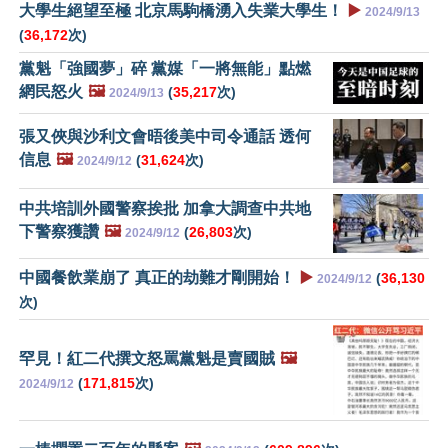
大學生絕望至極 北京馬駒橋湧入失業大學生！
▶️
2024/9/13
(
36,172
次)
黨魁「強國夢」碎 黨媒「一將無能」點燃
網民怒火
🖼️
(
35,217
次)
2024/9/13
張又俠與沙利文會晤後美中司令通話 透何
信息
🖼️
(
31,624
次)
2024/9/12
中共培訓外國警察挨批 加拿大調查中共地
下警察獲讚
🖼️
(
26,803
次)
2024/9/12
中國餐飲業崩了 真正的劫難才剛開始！
▶️
(
36,130
2024/9/12
次)
罕見！紅二代撰文怒罵黨魁是賣國賊
🖼️
(
171,815
次)
2024/9/12