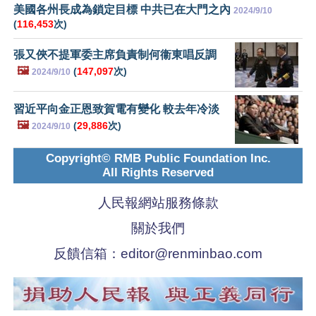
美國各州長成為鎖定目標 中共已在大門之內
2024/9/10
(
116,453
次)
張又俠不提軍委主席負責制何衞東唱反調
🖼️
(
147,097
次)
2024/9/10
習近平向金正恩致賀電有變化 較去年冷淡
🖼️
(
29,886
次)
2024/9/10
Copyright© RMB Public Foundation Inc.
All Rights Reserved
人民報網站服務條款
關於我們
反饋信箱：
editor@renminbao.com