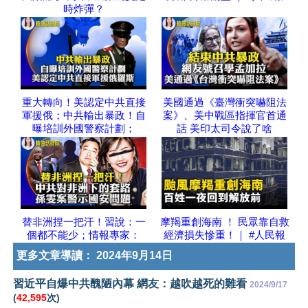
時炸彈？
重大轉向！美認定中共直接
美國通過《臺灣衝突嚇阻法
軍援俄；中共輸出暴政！自
案》、美中戰區指揮官首通
曝培訓外國警察計劃；
話 美印太司令說了啥
替非洲捏一把汗！習說：一
摩羯重創海南 ！ 民眾靠自救
個都不能少；情報專家：
經濟損失慘重！｜ #人民報
更多文章導讀：
2024年9月14日
習近平自爆中共醜陋內幕 網友：越吹越死的難看
2024/9/17
(
42,595
次)