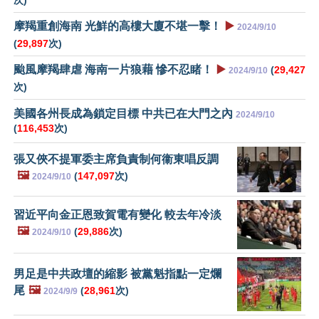
次)
摩羯重創海南 光鮮的高樓大廈不堪一擊！
▶️
2024/9/10
(
29,897
次)
颱風摩羯肆虐 海南一片狼藉 慘不忍睹！
▶️
(
29,427
2024/9/10
次)
美國各州長成為鎖定目標 中共已在大門之內
2024/9/10
(
116,453
次)
張又俠不提軍委主席負責制何衞東唱反調
🖼️
(
147,097
次)
2024/9/10
習近平向金正恩致賀電有變化 較去年冷淡
🖼️
(
29,886
次)
2024/9/10
男足是中共政壇的縮影 被黨魁指點一定爛
尾
🖼️
(
28,961
次)
2024/9/9