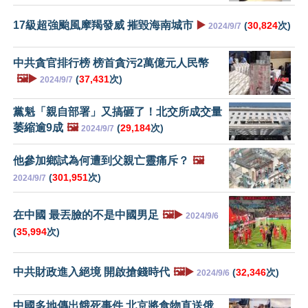
17級超強颱風摩羯發威 摧毀海南城市
▶️
(
30,824
次)
2024/9/7
中共貪官排行榜 榜首貪污2萬億元人民幣
🖼️▶️
(
37,431
次)
2024/9/7
黨魁「親自部署」又搞砸了！北交所成交量
萎縮逾9成
🖼️
(
29,184
次)
2024/9/7
他參加鄉試為何遭到父親亡靈痛斥？
🖼️
(
301,951
次)
2024/9/7
在中國 最丟臉的不是中國男足
🖼️▶️
2024/9/6
(
35,994
次)
中共財政進入絕境 開啟搶錢時代
🖼️▶️
(
32,346
次)
2024/9/6
中國多地傳出餓死事件 北京將食物直送俄