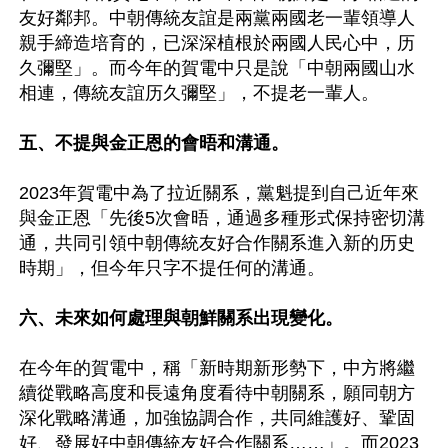
友好鄰邦。中朝傳統友誼是兩黨兩國老一輩領導人
親手締造培育的，已深深植根於兩國人民心中，历
久彌堅」。而今年的賀電中只是說「中朝兩國山水
相連，傳統友誼历久彌堅」，不提老一輩人。

五、不提與金正恩的會晤和溝通。
2023年賀電中為了拉近關系，黨魁提到自己近年來
與金正恩「先後5次會晤，通過多種形式保持密切溝
通，共同引領中朝傳統友好合作關系進入新的历史
時期」，但今年只字不提任何的溝通。

六、未來如何處理與朝鮮關系出現變化。
在今年的賀電中，稱「新時期新形勢下，中方將繼
續從戰略高度和長遠角度看待中朝關系，願同朝方
深化戰略溝通，加強協調合作，共同維護好、鞏固
好、發展好中朝傳統友好合作關系……」。而2023