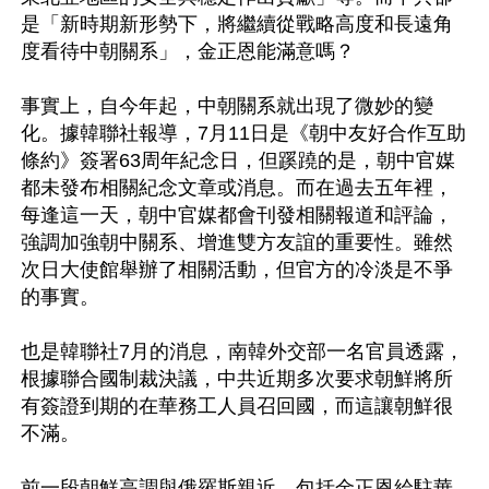
是「新時期新形勢下，將繼續從戰略高度和長遠角
度看待中朝關系」，金正恩能滿意嗎？

事實上，自今年起，中朝關系就出現了微妙的變
化。據韓聯社報導，7月11日是《朝中友好合作互助
條約》簽署63周年紀念日，但蹊蹺的是，朝中官媒
都未發布相關紀念文章或消息。而在過去五年裡，
每逢這一天，朝中官媒都會刊發相關報道和評論，
強調加強朝中關系、增進雙方友誼的重要性。雖然
次日大使館舉辦了相關活動，但官方的冷淡是不爭
的事實。

也是韓聯社7月的消息，南韓外交部一名官員透露，
根據聯合國制裁決議，中共近期多次要求朝鮮將所
有簽證到期的在華務工人員召回國，而這讓朝鮮很
不滿。

前一段朝鮮高調與俄羅斯親近，包括金正恩給駐華