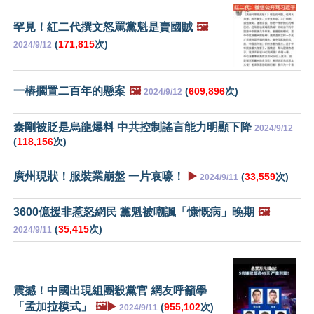
罕見！紅二代撰文怒罵黨魁是賣國賊
🖼️
(
171,815
次)
2024/9/12
一樁擱置二百年的懸案
🖼️
(
609,896
次)
2024/9/12
秦剛被貶是烏龍爆料 中共控制謠言能力明顯下降
2024/9/12
(
118,156
次)
廣州現狀！服裝業崩盤 一片哀嚎！
▶️
(
33,559
次)
2024/9/11
3600億援非惹怒網民 黨魁被嘲諷「慷慨病」晚期
🖼️
(
35,415
次)
2024/9/11
震撼！中國出現組團殺黨官 網友呼籲學
「孟加拉模式」
🖼️▶️
(
955,102
次)
2024/9/11