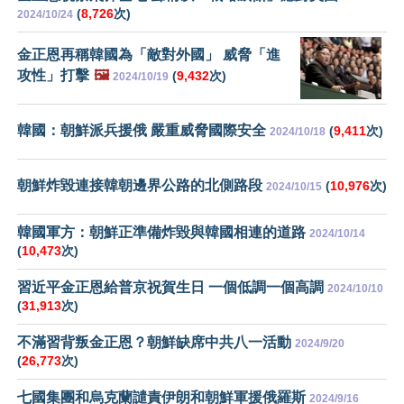
(
8,726
次)
2024/10/24
金正恩再稱韓國為「敵對外國」 威脅「進
攻性」打擊
🖼️
(
9,432
次)
2024/10/19
韓國：朝鮮派兵援俄 嚴重威脅國際安全
(
9,411
次)
2024/10/18
朝鮮炸毀連接韓朝邊界公路的北側路段
(
10,976
次)
2024/10/15
韓國軍方：朝鮮正準備炸毀與韓國相連的道路
2024/10/14
(
10,473
次)
習近平金正恩給普京祝賀生日 一個低調一個高調
2024/10/10
(
31,913
次)
不滿習背叛金正恩？朝鮮缺席中共八一活動
2024/9/20
(
26,773
次)
七國集團和烏克蘭譴責伊朗和朝鮮軍援俄羅斯
2024/9/16