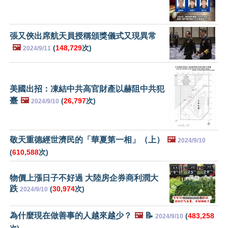
張又俠出席航天員授稱頒獎儀式又現異常
🖼️
(
148,729
次)
2024/9/11
美國出招：凍結中共高官財產以赫阻中共犯
臺
🖼️
(
26,797
次)
2024/9/10
敬天重德經世濟民的「華夏第一相」（上）
🖼️
2024/9/10
(
610,588
次)
物價上漲日子不好過 大陸房企券商利潤大
跌
(
30,974
次)
2024/9/10
為什麼現在做善事的人越來越少？
🖼️
📝
(
483,258
2024/9/10