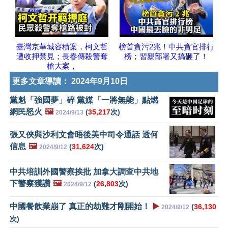
臺灣京華城容積案，柯文哲
榜首貪污2兆！中共貪官排行
遭收押禁見；長春傳殺警奪
榜；習親部署又搞砸了！
槍大案，
更多文章導讀：
2024年9月10日
黨魁「強國夢」碎 黨媒「一將無能」點燃
網民怒火
🖼️
(
35,217
次)
2024/9/13
張又俠與沙利文會晤後美中司令通話 透何
信息
🖼️
(
31,624
次)
2024/9/12
中共培訓外國警察挨批 加拿大調查中共地
下警察獲讚
🖼️
(
26,803
次)
2024/9/12
中國餐飲業崩了 真正的劫難才剛開始！
▶️
(
36,130
2024/9/12
次)