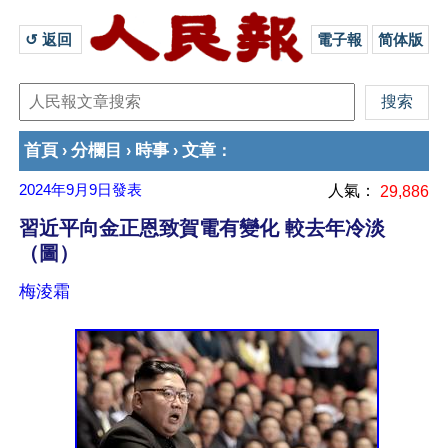
↺ 返回 
電子報
简体版
首頁
分欄目
時事
文章
›
›
›
：
2024年9月9日
發表
人氣：
29,886
習近平向金正恩致賀電有變化 較去年冷淡
（圖）
梅淩霜