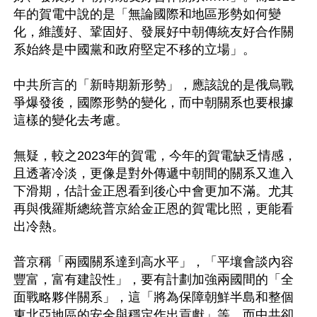
年的賀電中說的是「無論國際和地區形勢如何變
化，維護好、鞏固好、發展好中朝傳統友好合作關
系始終是中國黨和政府堅定不移的立場」。

中共所言的「新時期新形勢」，應該說的是俄烏戰
爭爆發後，國際形勢的變化，而中朝關系也要根據
這樣的變化去考慮。

無疑，較之2023年的賀電，今年的賀電缺乏情感，
且透著冷淡，更像是對外傳遞中朝間的關系又進入
下滑期，估計金正恩看到後心中會更加不滿。尤其
再與俄羅斯總統普京給金正恩的賀電比照，更能看
出冷熱。

普京稱「兩國關系達到高水平」，「平壤會談內容
豐富，富有建設性」，要有計劃加強兩國間的「全
面戰略夥伴關系」，這「將為保障朝鮮半島和整個
東北亞地區的安全與穩定作出貢獻」等。而中共卻