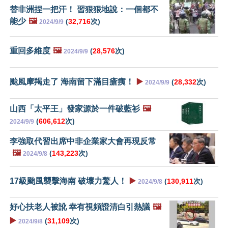
替非洲捏一把汗！ 習狠狠地說：一個都不
能少
🖼️
(
32,716
次)
2024/9/9
重回多維度
🖼️
(
28,576
次)
2024/9/9
颱風摩羯走了 海南留下滿目瘡痍！
▶️
(
28,332
次)
2024/9/9
山西「太平王」發家源於一件破藍衫
🖼️
(
606,612
次)
2024/9/9
李強取代習出席中非企業家大會再現反常
🖼️
(
143,223
次)
2024/9/8
17級颱風襲擊海南 破壞力驚人！
▶️
(
130,911
次)
2024/9/8
好心扶老人被訛 幸有視頻證清白引熱議
🖼️
▶️
(
31,109
次)
2024/9/8