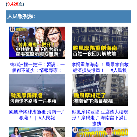
(
9,428
次)
人民報視頻:
替非洲捏一把汗！習說：一
摩羯重創海南 ！ 民眾靠自救
個都不能少；情報專家：
經濟損失慘重！｜ #人民報
颱風摩羯肆虐過後 海南一片
颱風摩羯登陸 豆腐渣大樓現
狼藉！｜ #人民報
形！摩羯走了 海南留下滿目
瘡痍 ！