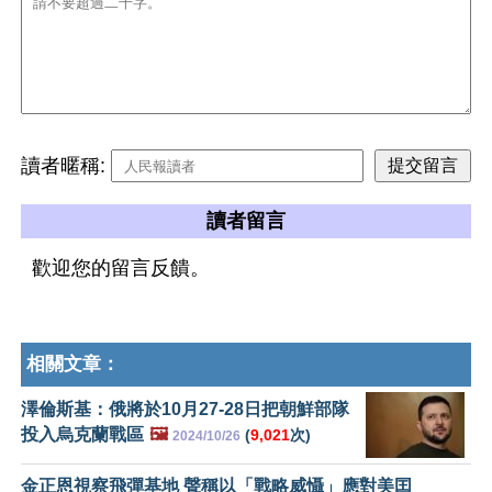
讀者暱稱:
讀者留言
歡迎您的留言反饋。
相關文章：
澤倫斯基：俄將於10月27-28日把朝鮮部隊
投入烏克蘭戰區
🖼️
(
9,021
次)
2024/10/26
金正恩視察飛彈基地 聲稱以「戰略威懾」應對美囯