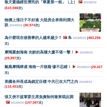
敬天重德經世濟民的「華夏第一相」（上）
🖼️
2024/9/10
(
610,588
次)
物價上漲日子不好過 大陸房企券商利潤大
跌
(
30,974
次)
2024/9/10
為什麼現在做善事的人越來越少？
🖼️
📝
(
483,258
2024/9/10
次)
摩羯重創海南 光鮮的高樓大廈不堪一擊！
▶️
2024/9/10
(
29,897
次)
颱風摩羯肆虐 海南一片狼藉 慘不忍睹！
▶️
(
29,427
2024/9/10
次)
美國各州長成為鎖定目標 中共已在大門之內
2024/9/10
(
116,453
次)
張又俠不提軍委主席負責制何衞東唱反調
🖼️
(
147,097
次)
2024/9/10