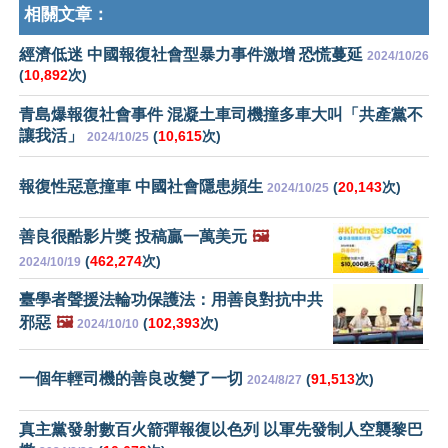
相關文章：
經濟低迷 中國報復社會型暴力事件激增 恐慌蔓延
2024/10/26
(
10,892
次)
青島爆報復社會事件 混凝土車司機撞多車大叫「共產黨不
讓我活」
(
10,615
次)
2024/10/25
報復性惡意撞車 中國社會隱患頻生
(
20,143
次)
2024/10/25
善良很酷影片獎 投稿贏一萬美元
🖼️
(
462,274
次)
2024/10/19
臺學者聲援法輪功保護法：用善良對抗中共
邪惡
🖼️
(
102,393
次)
2024/10/10
一個年輕司機的善良改變了一切
(
91,513
次)
2024/8/27
真主黨發射數百火箭彈報復以色列 以軍先發制人空襲黎巴