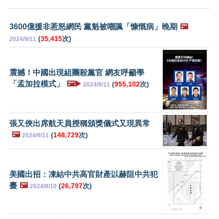
3600億援非惹怒網民 黨魁被嘲諷「慷慨病」晚期
🖼️
(
35,415
次)
2024/9/11
震撼！中國出現組團殺黨官 網友呼籲學
「孟加拉模式」
🖼️▶️
(
955,102
次)
2024/9/11
張又俠出席航天員授稱頒獎儀式又現異常
🖼️
(
148,729
次)
2024/9/11
美國出招：凍結中共高官財產以赫阻中共犯
臺
🖼️
(
26,797
次)
2024/9/10