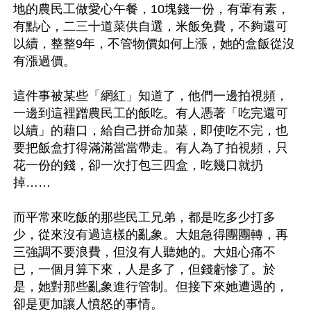
地的農民工做愛心午餐，10塊錢一份，有葷有素，
有點心，二三十道菜供自選，米飯免費，不夠還可
以續，整整9年，不管物價如何上漲，她的盒飯從沒
有漲過價。

這件事被某些「網紅」知道了，他們一邊拍視頻，
一邊到這裡蹭農民工的飯吃。有人憑著「吃完還可
以續」的藉口，給自己拼命加菜，即使吃不完，也
要把飯盒打得滿滿當當帶走。有人為了拍視頻，只
花一份的錢，卻一次打包三四盒，吃幾口就扔
掉……

而平常來吃飯的那些民工兄弟，都是吃多少打多
少，從來沒有過這樣的亂象。大姐急得團團轉，再
三強調不要浪費，但沒有人聽她的。大姐心痛不
已，一個月算下來，人是多了，但錢虧慘了。於
是，她對那些亂象進行管制。但接下來她遭遇的，
卻是更加讓人憤怒的事情。
