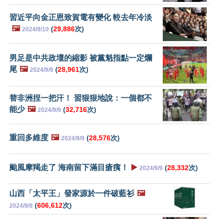
習近平向金正恩致賀電有變化 較去年冷淡
🖼️
(
29,886
次)
2024/9/10
男足是中共政壇的縮影 被黨魁指點一定爛
尾
🖼️
(
28,961
次)
2024/9/9
替非洲捏一把汗！ 習狠狠地說：一個都不
能少
🖼️
(
32,716
次)
2024/9/9
重回多維度
🖼️
(
28,576
次)
2024/9/9
颱風摩羯走了 海南留下滿目瘡痍！
▶️
(
28,332
次)
2024/9/9
山西「太平王」發家源於一件破藍衫
🖼️
(
606,612
次)
2024/9/9