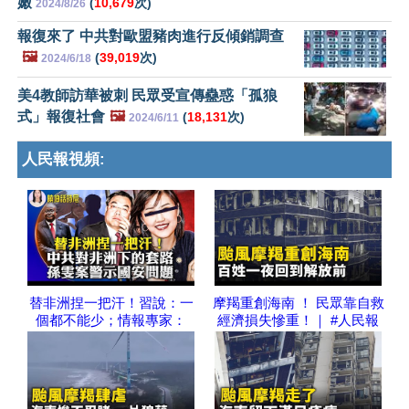
嫩
(
10,679
次)
2024/8/26
報復來了 中共對歐盟豬肉進行反傾銷調查
🖼️
(
39,019
次)
2024/6/18
美4教師訪華被刺 民眾受宣傳蠱惑「孤狼
式」報復社會
🖼️
(
18,131
次)
2024/6/11
人民報視頻:
替非洲捏一把汗！習說：一
摩羯重創海南 ！ 民眾靠自救
個都不能少；情報專家：
經濟損失慘重！｜ #人民報