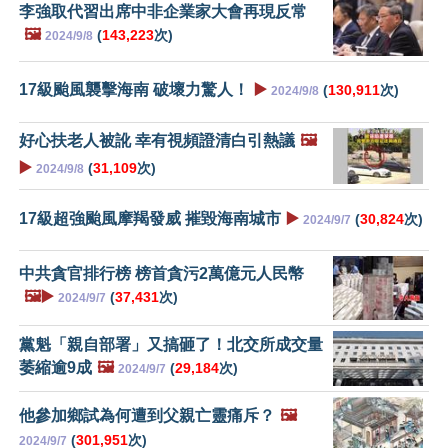
李強取代習出席中非企業家大會再現反常
🖼️
(
143,223
次)
2024/9/8
17級颱風襲擊海南 破壞力驚人！
▶️
(
130,911
次)
2024/9/8
好心扶老人被訛 幸有視頻證清白引熱議
🖼️
▶️
(
31,109
次)
2024/9/8
17級超強颱風摩羯發威 摧毀海南城市
▶️
(
30,824
次)
2024/9/7
中共貪官排行榜 榜首貪污2萬億元人民幣
🖼️▶️
(
37,431
次)
2024/9/7
黨魁「親自部署」又搞砸了！北交所成交量
萎縮逾9成
🖼️
(
29,184
次)
2024/9/7
他參加鄉試為何遭到父親亡靈痛斥？
🖼️
(
301,951
次)
2024/9/7