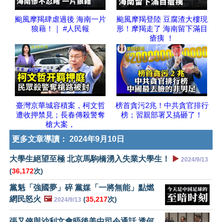
颱風摩羯肆虐過後 海南一片
颱風摩羯登陸 豆腐渣大樓現
狼藉！｜ #人民報
形！摩羯走了 海南留下滿目
瘡痍 ！
臺灣京華城容積案，柯文哲
榜首貪污2兆！中共貪官排行
遭收押禁見；長春傳殺警奪
榜；習親部署又搞砸了！
槍大案，
更多文章導讀：
2024年9月10日
大學生絕望至極 北京馬駒橋湧入失業大學生！
▶️
2024/9/13
(
36,172
次)
黨魁「強國夢」碎 黨媒「一將無能」點燃
網民怒火
🖼️
(
35,217
次)
2024/9/13
張又俠與沙利文會晤後美中司令通話 透何