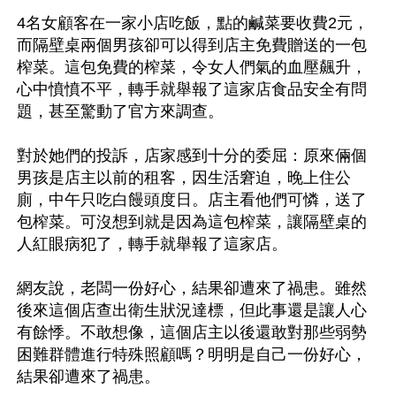
4名女顧客在一家小店吃飯，點的鹹菜要收費2元，
而隔壁桌兩個男孩卻可以得到店主免費贈送的一包
榨菜。這包免費的榨菜，令女人們氣的血壓飆升，
心中憤憤不平，轉手就舉報了這家店食品安全有問
題，甚至驚動了官方來調查。

對於她們的投訴，店家感到十分的委屈：原來倆個
男孩是店主以前的租客，因生活窘迫，晚上住公
廁，中午只吃白饅頭度日。店主看他們可憐，送了
包榨菜。可沒想到就是因為這包榨菜，讓隔壁桌的
人紅眼病犯了，轉手就舉報了這家店。

網友說，老闆一份好心，結果卻遭來了禍患。雖然
後來這個店查出衛生狀況達標，但此事還是讓人心
有餘悸。不敢想像，這個店主以後還敢對那些弱勢
困難群體進行特殊照顧嗎？明明是自己一份好心，
結果卻遭來了禍患。
