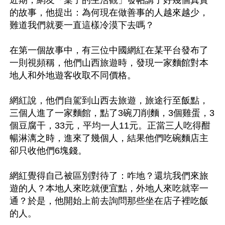
近期，網友「桌子的生活觀」發帖講了好幾個真實
的故事，他提出：為何現在做善事的人越來越少，
難道我們就要一直這樣冷漠下去嗎？

在第一個故事中，有三位中國網紅在某平台發布了
一則視頻稱，他們山西旅遊時，發現一家麵館對本
地人和外地遊客收取不同價格。

網紅說，他們自駕到山西去旅遊，旅途行至飯點，
三個人進了一家麵館，點了3碗刀削麵，3個雞蛋，3
個豆腐干，33元，平均一人11元。正當三人吃得酣
暢淋漓之時，進來了幾個人，結果他們吃碗麵店主
卻只收他們6塊錢。

網紅覺得自己被區別對待了：咋地？還坑我們來旅
遊的人？本地人來吃就便宜點，外地人來吃就宰一
通？於是，他開始上前去詢問那些坐在店子裡吃飯
的人。
