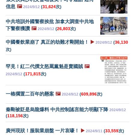
信息
🖼️
(
31,624
次)
2024/9/12
中共培訓外國警察挨批 加拿大調查中共地
下警察獲讚
🖼️
(
26,803
次)
2024/9/12
中國餐飲業崩了 真正的劫難才剛開始！
▶️
(
36,130
2024/9/12
次)
罕見！紅二代撰文怒罵黨魁是賣國賊
🖼️
(
171,815
次)
2024/9/12
一樁擱置二百年的懸案
🖼️
(
609,896
次)
2024/9/12
秦剛被貶是烏龍爆料 中共控制謠言能力明顯下降
2024/9/12
(
118,156
次)
廣州現狀！服裝業崩盤 一片哀嚎！
▶️
(
33,559
次)
2024/9/11