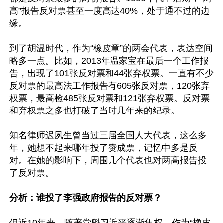
高”报告反对票甚至一度高达40%，处于通不过的边
缘。

到了胡温时代，作为“橡皮章”的两会代表，表达空间
略多一点。比如，2013年温家宝在最后一个工作报
告，出现了101张反对票和44张弃权票。一直有不少
反对票的最高法工作报告有605张反对票，120张弃
权票，最高检485张反对票和121张弃权票。反对票
和弃权票之多也打破了当时几年来的纪录。

知名律师迟夙生曾当过三届全国人大代表，这么多
年，她想不起来哪年投了赞成票，记忆中多是反
对。在她的影响下，周围几个代表也对两高报告投
了反对票。

分析：谁投了李强政府报告的反对票？
但近10年来，随著党魁习近平逐渐集权，作为“橡皮