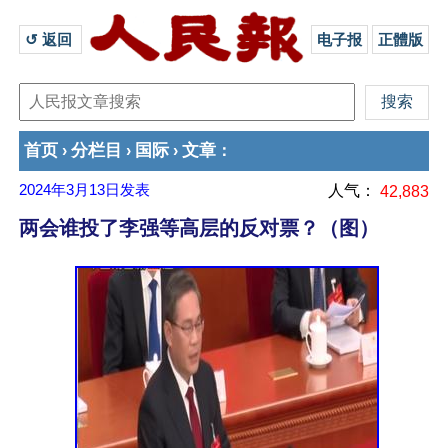
↺ 返回 
电子报
正體版
首页
分栏目
国际
文章
›
›
›
：
2024年3月13日
发表
人气：
42,883
两会谁投了李强等高层的反对票？（图）