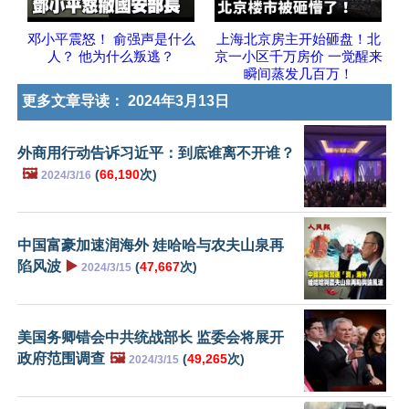
邓小平震怒！ 俞强声是什么
上海北京房主开始砸盘！北
人？ 他为什么叛逃？
京一小区千万房价 一觉醒来
瞬间蒸发几百万！
更多文章导读：
2024年3月13日
外商用行动告诉习近平：到底谁离不开谁？
🖼️
(
66,190
次)
2024/3/16
中国富豪加速润海外 娃哈哈与农夫山泉再
陷风波
▶️
(
47,667
次)
2024/3/15
美国务卿错会中共统战部长 监委会将展开
政府范围调查
🖼️
(
49,265
次)
2024/3/15