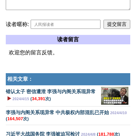
读者暱称:
读者留言
欢迎您的留言反馈。
相关文章：
错认太子 密信遭泄 李强与内阁关系现异常
▶️
(
34,391
次)
2024/4/15
李强与内阁关系现异常 中共极权内部混乱已开始
2024/4/10
(
164,507
次)
习近平大战国务院 李强被迫写检讨
(
181,788
次)
2024/4/8