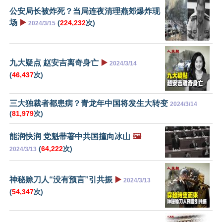
公安局长被炸死？当局连夜清理燕郊爆炸现
场
▶️
(
224,232
次)
2024/3/15
九大疑点 赵安吉离奇身亡
▶️
2024/3/14
(
46,437
次)
三大独裁者都患病？青龙年中国将发生大转变
2024/3/14
(
81,979
次)
能润快润 党魁带著中共国撞向冰山
🖼️
(
64,222
次)
2024/3/13
神秘赊刀人“没有预言”引共振
▶️
2024/3/13
(
54,347
次)