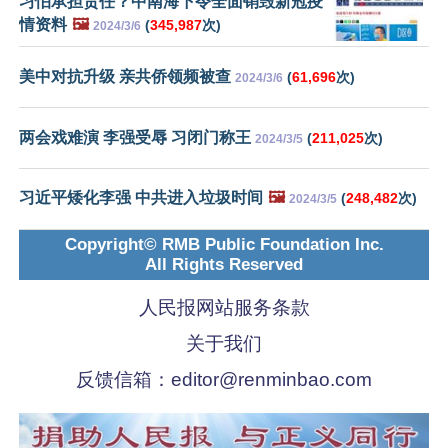
习怕承担责任？中南海下令全面销毁新冠疫
情资料
🖼️
(
345,987
次)
2024/3/6
美中对抗升级 亲共侨领频被查
(
61,696
次)
2024/3/6
两会戏难演 李强受辱 习闭门称王
(
211,025
次)
2024/3/5
习近平矮化李强 中共进入垃圾时间
🖼️
(
248,482
次)
2024/3/5
Copyright© RMB Public Foundation Inc.
All Rights Reserved
人民报网站服务条款
关于我们
反馈信箱：
editor@renminbao.com