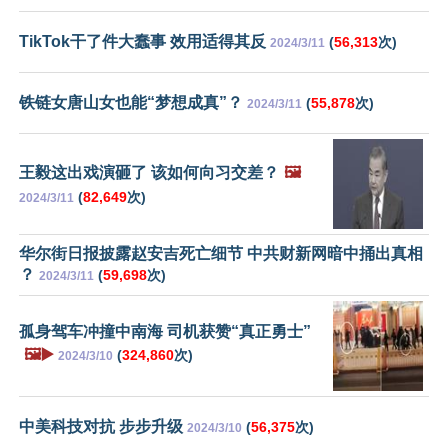
TikTok干了件大蠢事 效用适得其反
(
56,313
次)
2024/3/11
铁链女唐山女也能“梦想成真”？
(
55,878
次)
2024/3/11
王毅这出戏演砸了 该如何向习交差？
🖼️
(
82,649
次)
2024/3/11
华尔街日报披露赵安吉死亡细节 中共财新网暗中捅出真相
？
(
59,698
次)
2024/3/11
孤身驾车冲撞中南海 司机获赞“真正勇士”
🖼️▶️
(
324,860
次)
2024/3/10
中美科技对抗 步步升级
(
56,375
次)
2024/3/10