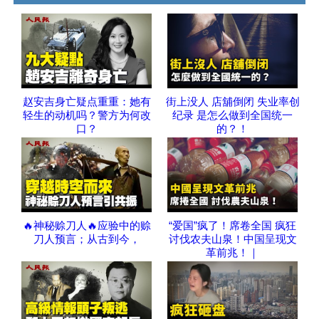
赵安吉身亡疑点重重：她有
街上没人 店舖倒闭 失业率创
轻生的动机吗？警方为何改
纪录 是怎么做到全国统一
口？
的？！
🔥神秘赊刀人🔥应验中的赊
“爱国”疯了！席卷全国 疯狂
刀人预言；从古到今，
讨伐农夫山泉！中国呈现文
革前兆！｜