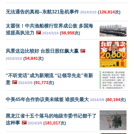
无法通告的真相--东航321坠机事件
(
126,814
次)
2024/3/10
太嚣张！中共渔船横行世界成公敌 多国海
巡提高执法力
🖼️
(
58,958
次)
2024/3/10
风景这边比较好 台股日股狂飙大赢
🖼️
(
54,841
次)
2024/3/10
“不听党话”成为新潮流 “让领导先走”有新
意
🖼️
(
91,773
次)
2024/3/9
中美45年合作协议美未续签 谁损失最大
(
80,194
次)
2024/3/9
黑龙江省十五个落马的地级市委书记都干了
这种事
🖼️
(
181,017
次)
2024/3/9