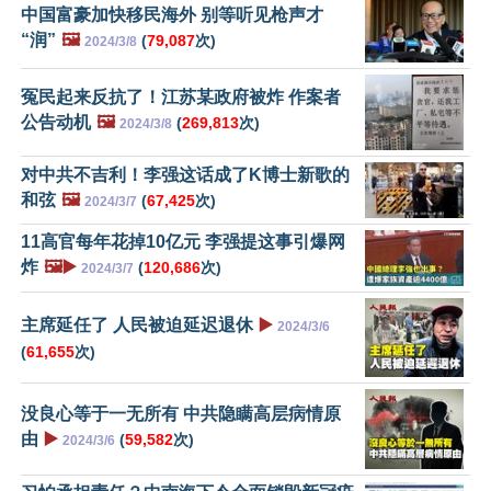
中国富豪加快移民海外 别等听见枪声才
“润”
🖼️
(
79,087
次)
2024/3/8
冤民起来反抗了！江苏某政府被炸 作案者
公告动机
🖼️
(
269,813
次)
2024/3/8
对中共不吉利！李强这话成了K博士新歌的
和弦
🖼️
(
67,425
次)
2024/3/7
11高官每年花掉10亿元 李强提这事引爆网
炸
🖼️▶️
(
120,686
次)
2024/3/7
主席延任了 人民被迫延迟退休
▶️
2024/3/6
(
61,655
次)
没良心等于一无所有 中共隐瞒高层病情原
由
▶️
(
59,582
次)
2024/3/6