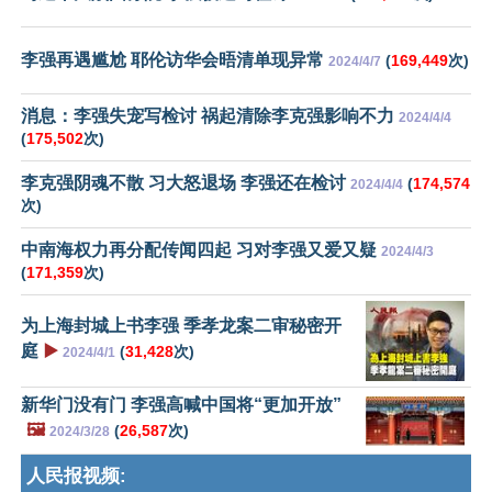
李强再遇尴尬 耶伦访华会晤清单现异常
(
169,449
次)
2024/4/7
消息：李强失宠写检讨 祸起清除李克强影响不力
2024/4/4
(
175,502
次)
李克强阴魂不散 习大怒退场 李强还在检讨
(
174,574
2024/4/4
次)
中南海权力再分配传闻四起 习对李强又爱又疑
2024/4/3
(
171,359
次)
为上海封城上书李强 季孝龙案二审秘密开
庭
▶️
(
31,428
次)
2024/4/1
新华门没有门 李强高喊中国将“更加开放”
🖼️
(
26,587
次)
2024/3/28
人民报视频: