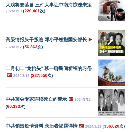
大戏将要落幕 三件大事让中南海惊魂未定
(
226,461
次)
2024/3/13
高级情报头子叛逃 邓小平怒撤国安部长
▶️
(
56,863
次)
2024/3/12
二月初二“龙抬头” 聊一聊民间祈福的习俗
🖼️
(
227,550
次)
2024/3/12
中共顶尖专家连续死亡的警示
🖼️
2024/3/12
(
60,333
次)
中共销毁疫情资料 亲历者揭露详情
🖼️
(
336,820
次)
2024/3/11