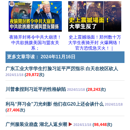
夜骑开封将令中共大崩溃！
史上震撼场面！郑州数十万
中共欲挑拨美国与盟友关
大学生夜骑开封 火爆网络！
系；
官方恐慌急灭火！｜
更多文章导读：
2024年11月16日
广东工业大学学生打脸习近平严厉指示 白天在校区砍人
(
29,872
次)
2024/11/18
川普拿捏到习近平的性格缺陷
(
28,243
次)
2024/11/18
利马“拜习会”刀光剑影 他们在G20上还会谈什么
2024/11/18
(
27,406
次)
广州服装业崩盘 湖北人返乡潮
▶️
(
98,448
次)
2024/11/18