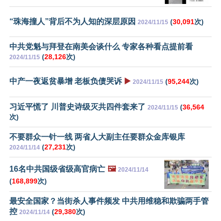
“珠海撞人”背后不为人知的深层原因
(
30,091
次)
2024/11/15
中共党魁与拜登在南美会谈什么 专家各种看点提前看
(
28,126
次)
2024/11/15
中产一夜返贫暴增 老板负债哭诉
▶️
(
95,244
次)
2024/11/15
习近平慌了 川普史诗级灭共四件套来了
(
36,564
2024/11/15
次)
不要群众一针一线 两省人大副主任要群众金库银库
(
27,231
次)
2024/11/14
16名中共国级省级高官病亡
🖼️
2024/11/14
(
168,899
次)
最安全国家？当街杀人事件频发 中共用维稳和欺骗两手管
控
(
29,380
次)
2024/11/14