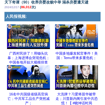
天下奇谭（90）收养弃婴改貌中举 溺杀弃婴遭天谴
(
86,012
次)
2024/12/17
人民报视频:
广西村民拚了！用锄头抗
中国多地爆发弑官事件！美
暴；上海进博会突现危机；
国：Temu带来多重危机；
中国各地开始大规模排查
16名中共国级省级高官病
大洗牌？习爱将苗华被带
亡；中共军工品生产突然减
走；川普新内阁引发中共恐
产；
慌！【 #晓坤话时局