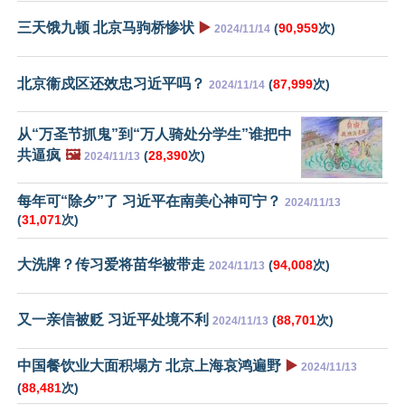
三天饿九顿 北京马驹桥惨状
▶️
(
90,959
次)
2024/11/14
北京衞戍区还效忠习近平吗？
(
87,999
次)
2024/11/14
从“万圣节抓鬼”到“万人骑处分学生”谁把中
共逼疯
🖼️
(
28,390
次)
2024/11/13
每年可“除夕”了 习近平在南美心神可宁？
2024/11/13
(
31,071
次)
大洗牌？传习爱将苗华被带走
(
94,008
次)
2024/11/13
又一亲信被贬 习近平处境不利
(
88,701
次)
2024/11/13
中国餐饮业大面积塌方 北京上海哀鸿遍野
▶️
2024/11/13
(
88,481
次)