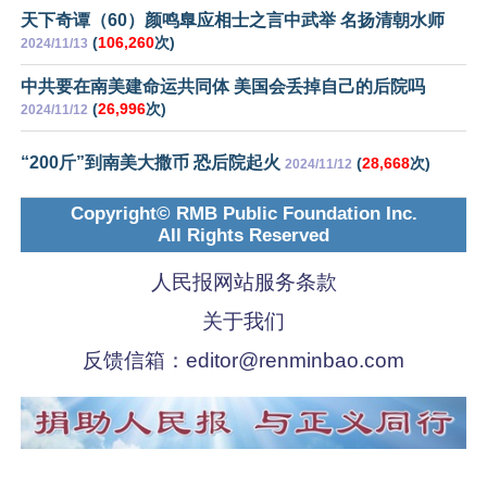
天下奇谭（60）颜鸣臯应相士之言中武举 名扬清朝水师
(
106,260
次)
2024/11/13
中共要在南美建命运共同体 美国会丢掉自己的后院吗
(
26,996
次)
2024/11/12
“200斤”到南美大撒币 恐后院起火
(
28,668
次)
2024/11/12
Copyright© RMB Public Foundation Inc.
All Rights Reserved
人民报网站服务条款
关于我们
反馈信箱：
editor@renminbao.com