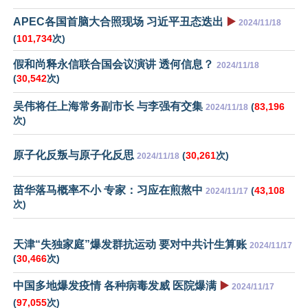
APEC各国首脑大合照现场 习近平丑态迭出
▶️
2024/11/18
(
101,734
次)
假和尚释永信联合国会议演讲 透何信息？
2024/11/18
(
30,542
次)
吴伟将任上海常务副市长 与李强有交集
(
83,196
2024/11/18
次)
原子化反叛与原子化反思
(
30,261
次)
2024/11/18
苗华落马概率不小 专家：习应在煎熬中
(
43,108
2024/11/17
次)
天津“失独家庭”爆发群抗运动 要对中共计生算账
2024/11/17
(
30,466
次)
中国多地爆发疫情 各种病毒发威 医院爆满
▶️
2024/11/17
(
97,055
次)