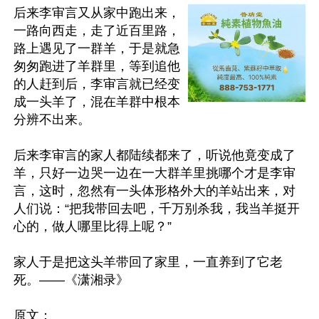
后来李审言又从家中跑出来，
一路向西走，走了近百里路，
路上遇见了一群羊，于是就急
匆匆跑进了羊群里，等到追他
的人赶到后，李审言就已经变
成一头羊了，混在羊群中根本
分辨不出来。

后来李审言的家人都陆续都来了，听说他竟变成了
羊，只好一边哭一边在一大群羊里挑哪个才是李审
言，这时，忽然有一头体形格外大的羊站出来，对
人们说：“把我带回去吧，千万别杀我，我当羊挺开
心的，做人哪里比得上呢？”

家人于是把这头羊带回了家里，一直养到了它老
死。——《潇湘录》

原文：
