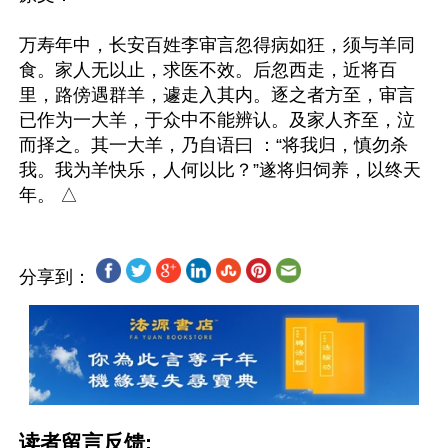
万寿年中，长安百姓李审言忽得病如狂，须与羊同
食。家人无以止，求医不效。后忽西走，近将百
里，路傍遇群羊，遽走入其内。逐之者方至，审言
已作为一大羊，于众中不能辨认。及家人齐至，泣
而择之。其一大羊，乃自语曰 ：“将我归，慎勿杀
我。我为羊快乐，人何以比？”遂将归饲养，以终天
分享到：
读者留言反馈: