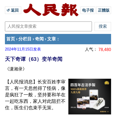
↺ 返回 
电子报
正體版
首页
分栏目
奇闻
文章
›
›
›
：
2024年11月15日
发表
人气：
78,480
天下奇谭（63）变羊奇闻
《潇湘录》
【人民报消息】长安百姓李审
言，有一天忽然得了怪病，像
是疯狂了一般，坚持要和羊在
一起吃东西，家人对此阻拦不
住，医生们也束手无策。
