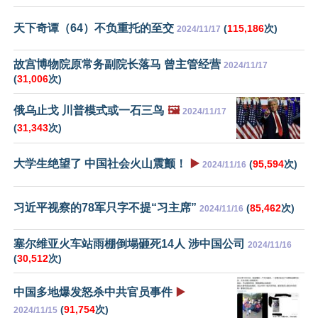
天下奇谭（64）不负重托的至交
(
115,186
次)
2024/11/17
故宫博物院原常务副院长落马 曾主管经营
2024/11/17
(
31,006
次)
俄乌止戈 川普模式或一石三鸟
🖼️
2024/11/17
(
31,343
次)
大学生绝望了 中国社会火山震颤！
▶️
(
95,594
次)
2024/11/16
习近平视察的78军只字不提“习主席”
(
85,462
次)
2024/11/16
塞尔维亚火车站雨棚倒塌砸死14人 涉中国公司
2024/11/16
(
30,512
次)
中国多地爆发怒杀中共官员事件
▶️
(
91,754
次)
2024/11/15