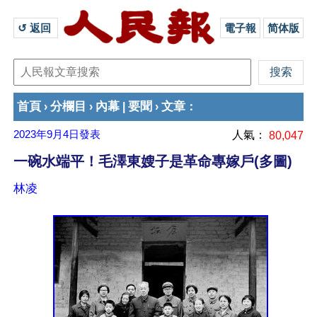
↺ 返回 
電子報
简体版
首頁
分欄目
內幕
要聞
文章
›
›
|
›
：
2023年9月4日
發表
人氣：
80,047
一碗水端平！毛澤東嫂子是革命專嫁戶(多圖)
林凌