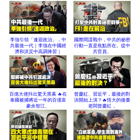
李強引領「逢迎政治」，中
國際間諜戰中，中共的祕密
共最後一代｜李強在中國經
行動一直是焦點所在。從中
濟和洪災中高調捧習｜
共官員、
百億大佬抖出驚天黑幕 🔥在
曾慶紅、習近平，最後的對
泰國被捕將近一年的百億富
決開始上演？🔥恆大的後臺
豪佘智江、
老闆曾慶紅，