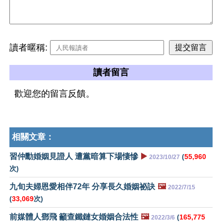
讀者暱稱:
讀者留言
歡迎您的留言反饋。
相關文章：
習仲勳婚姻見證人 遭黨暗算下場悽慘
▶️
(
55,960
2023/10/27
次)
九旬夫婦恩愛相伴72年 分享長久婚姻祕訣
🖼️
2022/7/15
(
33,069
次)
前媒體人鄧飛 籲查鐵鏈女婚姻合法性
🖼️
(
165,775
2022/3/6