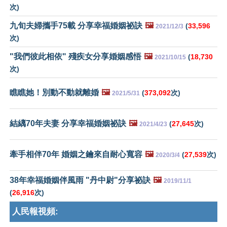
次)
九旬夫婦攜手75載 分享幸福婚姻祕訣
🖼️
(
33,596
2021/12/3
次)
"我們彼此相依" 殘疾女分享婚姻感悟
🖼️
(
18,730
2021/10/15
次)
瞧瞧她！別動不動就離婚
🖼️
(
373,092
次)
2021/5/31
結縭70年夫妻 分享幸福婚姻祕訣
🖼️
(
27,645
次)
2021/4/23
牽手相伴70年 婚姻之鑰來自耐心寬容
🖼️
(
27,539
次)
2020/3/4
38年幸福婚姻伴風雨 "丹中尉"分享祕訣
🖼️
2019/11/1
(
26,916
次)
人民報視頻: