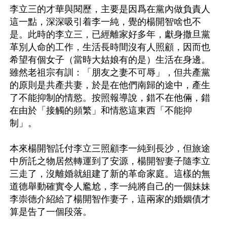
李立三的才華與閱歷，主要是因爲在黨內做負責人
這一點，深深吸引着李一純，覺的楊開智啥也不
是。此時的李立三，已經離家好多年，獻身撒旦黨
革別人命的工作，生活長時間沒有人照顧，因而也
希望有個女子（當時大姑娘有的是）生活在身邊。
雖然老祖宗有訓：「朋友之妻不可辱」，但共產黨
的原則是共產共妻，於是在他們南歸的途中，產生
了不能抑制的情慾。按照報導說，錯不在他倆，錯
在由於「接觸的頻繁」和情慾這東西「不能抑
制」。

本來楊開智託付李立三照顧李一純到長沙，但旅途
中所託之物居然轉運到了安源，楊開智妻子隨李立
三走了，沒離婚就組建了新的革命家庭。這樣的無
道德舉動確實令人尷尬，李一純將自己的一個妹妹
李崇德介紹給了楊開智作妻子，這兩家的婚姻債才
算是告了一個段落。
