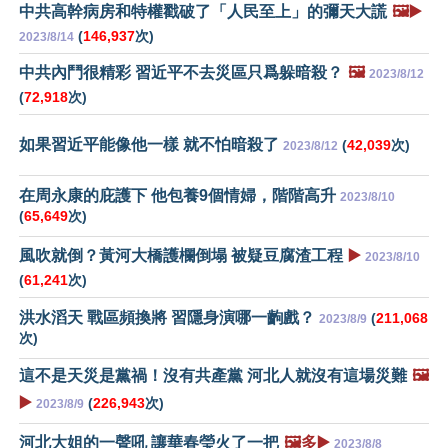
中共高幹病房和特權戳破了「人民至上」的彌天大謊
🖼️▶️
(
146,937
次)
2023/8/14
中共內鬥很精彩 習近平不去災區只爲躲暗殺？
🖼️
2023/8/12
(
72,918
次)
如果習近平能像他一樣 就不怕暗殺了
(
42,039
次)
2023/8/12
在周永康的庇護下 他包養9個情婦，階階高升
2023/8/10
(
65,649
次)
風吹就倒？黃河大橋護欄倒塌 被疑豆腐渣工程
▶️
2023/8/10
(
61,241
次)
洪水滔天 戰區頻換將 習隱身演哪一齣戲？
(
211,068
2023/8/9
次)
這不是天災是黨禍！沒有共產黨 河北人就沒有這場災難
🖼️
▶️
(
226,943
次)
2023/8/9
河北大姐的一聲吼 讓華春瑩火了一把
🖼️多▶️
2023/8/8