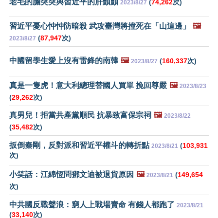
老毛的膽突突與習近平的肝顫顫
(
74,262
次)
2023/8/27
習近平憂心忡忡防暗殺 武攻臺灣將撞死在「山這邊」
🖼️
(
87,947
次)
2023/8/27
中國留學生愛上沒有雷鋒的南韓
🖼️
(
160,337
次)
2023/8/27
真是一隻虎！意大利總理替國人買單 挽回尊嚴
🖼️
2023/8/23
(
29,262
次)
真男兒！拒當共產黨順民 抗暴致富保宗祠
🖼️
2023/8/22
(
35,482
次)
扳倒秦剛，反對派和習近平權斗的轉折點
(
103,931
2023/8/21
次)
小笑話：江綿恆問鄧文迪被退貨原因
🖼️
(
149,654
2023/8/21
次)
中共國反戰聲浪：窮人上戰場賣命 有錢人都跑了
2023/8/21
(
33,140
次)