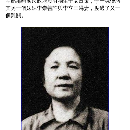
幸虧那時國民政府沒有獨生子女政策，李一純便將
其另一個妹妹李崇善許與李立三爲妻，度過了又一
個難關。
