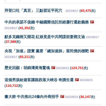
拜登口吐「真言」 三點習近平死穴
(
65,475
次)
2023/8/17
中共的承諾不值錢 中融國際信託拒絕履行還款義務
🖼️
(
41,352
次)
2023/8/17
默多克鐵樹又開花 紅娘竟是中共間諜前妻鄧文迪
2023/8/17
(
37,588
次)
央視「加速」證實 黨要「總加速師」當民憤的標靶
🖼️
(
65,211
次)
2023/8/17
歷史回顧：胡錦濤黃海驚魂
🖼️
(
124,751
次)
2023/8/15
這個男孩給遊客讓路跌落大峽谷 奇蹟生還
🖼️
2023/8/15
(
110,712
次)
畫大餅 中共推出24條向外商招手
🖼️
(
36,147
次)
2023/8/15