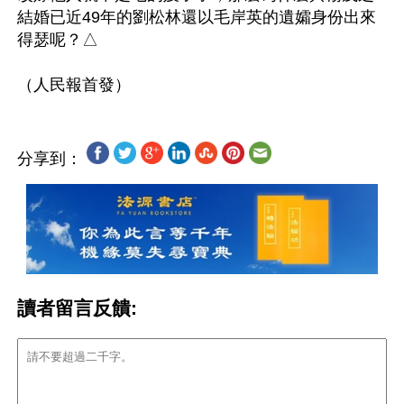
結婚已近49年的劉松林還以毛岸英的遺孀身份出來
得瑟呢？△

分享到：
讀者留言反饋: