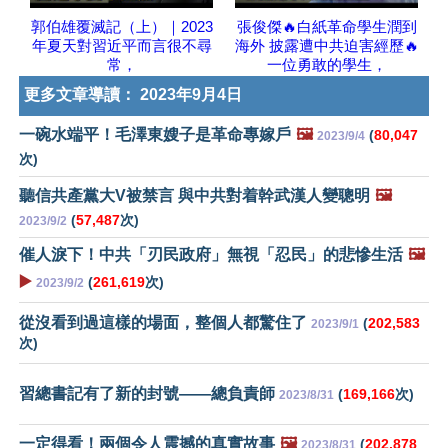
郭伯雄覆滅記（上）｜2023
張俊傑🔥白紙革命學生潤到
年夏天對習近平而言很不尋
海外 披露遭中共迫害經歷🔥
常，
一位勇敢的學生，
更多文章導讀：
2023年9月4日
一碗水端平！毛澤東嫂子是革命專嫁戶
🖼️
(
80,047
2023/9/4
次)
聽信共產黨大V被禁言 與中共對着幹武漢人變聰明
🖼️
(
57,487
次)
2023/9/2
催人淚下！中共「刃民政府」無視「忍民」的悲慘生活
🖼️
▶️
(
261,619
次)
2023/9/2
從沒看到過這樣的場面，整個人都驚住了
(
202,583
2023/9/1
次)
習總書記有了新的封號——總負責師
(
169,166
次)
2023/8/31
一定得看！兩個令人震撼的真實故事
🖼️
(
202,878
2023/8/31