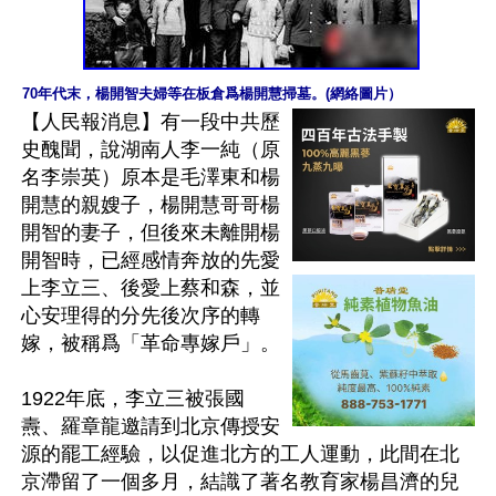
70年代末，楊開智夫婦等在板倉爲楊開慧掃墓。(網絡圖片）
【人民報消息】有一段中共歷
史醜聞，說湖南人李一純（原
名李崇英）原本是毛澤東和楊
開慧的親嫂子，楊開慧哥哥楊
開智的妻子，但後來未離開楊
開智時，已經感情奔放的先愛
上李立三、後愛上蔡和森，並
心安理得的分先後次序的轉
嫁，被稱爲「革命專嫁戶」。

1922年底，李立三被張國
燾、羅章龍邀請到北京傳授安
源的罷工經驗，以促進北方的工人運動，此間在北
京滯留了一個多月，結識了著名教育家楊昌濟的兒