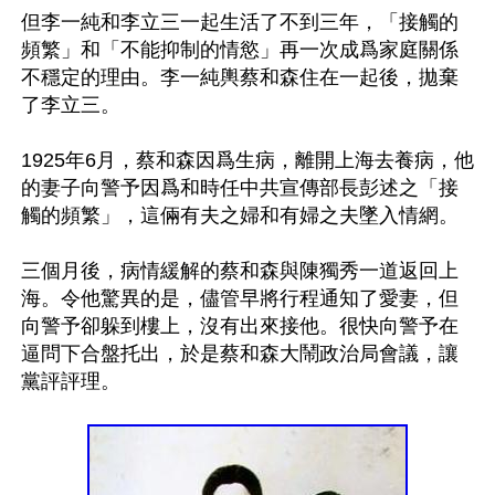
但李一純和李立三一起生活了不到三年，「接觸的
頻繁」和「不能抑制的情慾」再一次成爲家庭關係
不穩定的理由。李一純輿蔡和森住在一起後，拋棄
了李立三。

1925年6月，蔡和森因爲生病，離開上海去養病，他
的妻子向警予因爲和時任中共宣傳部長彭述之「接
觸的頻繁」，這倆有夫之婦和有婦之夫墜入情網。

三個月後，病情緩解的蔡和森與陳獨秀一道返回上
海。令他驚異的是，儘管早將行程通知了愛妻，但
向警予卻躲到樓上，沒有出來接他。很快向警予在
逼問下合盤托出，於是蔡和森大鬧政治局會議，讓
黨評評理。
