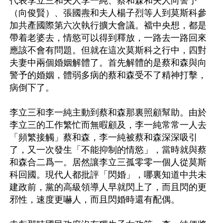
代表李立三和夫人李一純、蔡和森和夫人向警予
（向俊賢）、張國燾和夫人楊子烈等人到莫斯科參
加共產國際第六次執行擴大會議。襠中央想，都是
帶着老婆去，情慾可以得到釋放，一路去一路回來
應該不會有問題。但就在這次莫斯科之行中，四對
夫妻中兩個婚姻解體了。首先解體的是蔡和森與向
警予的婚姻，體弱多病的蔡和森受不了精神打擊，
病倒下了。

李立三和李一純主動到蔡和森那裏照顧幫助。由於
李立三的工作繁忙而無暇顧及，李一純常常一人去
「頻繁接觸」蔡和森，李一純被蔡和森深深吸引
了，又一次發生「不能抑制的情慾」，當時就與蔡
和森合二爲一。居然讓李立三孤零零一個人從莫斯
科回國。現代人都批評「閃婚」，哪裏知道中共未
建政前，黨的高級領導人早就閃上了，而且閃的更
邪性，速度更嚇人，而且閃婚時還有配偶。
