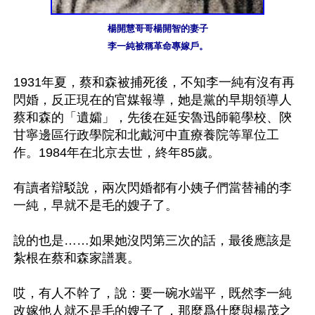
楊開慧哥哥楊開智的妻子

李一純被稱革命專嫁戶。
1931年夏，蔡和森被捕死後，不知李一純有沒有再
閃婚，反正現在的官媒報導，她是黨的早期領導人
蔡和森的「遺孀」，先後在延安魯迅師範學校、陝
甘寧邊區行政學院和北戴河中直療養院等單位工
作。1984年在北京去世，終年85歲。

有讀者辯駁說，兩次閃婚都有小姨子們當替補的李
一純，早就不是毛的嫂子了。

說的也是……如果她沒閃第三次的話，最後應該是
紮根在蔡和森家譜裏。

哎，有人不幹了，說：要一碗水端平，既然李一純
改嫁他人就不是毛的嫂子了，那麼爲什麼與楊茂之