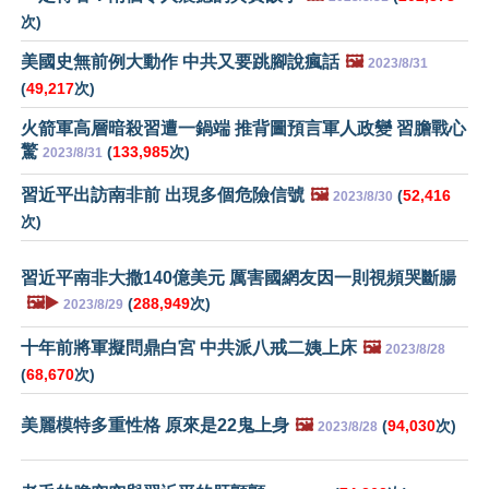
次)
美國史無前例大動作 中共又要跳腳說瘋話
🖼️
2023/8/31
(
49,217
次)
火箭軍高層暗殺習遭一鍋端 推背圖預言軍人政變 習膽戰心
驚
(
133,985
次)
2023/8/31
習近平出訪南非前 出現多個危險信號
🖼️
(
52,416
2023/8/30
次)
習近平南非大撒140億美元 厲害國網友因一則視頻哭斷腸
🖼️▶️
(
288,949
次)
2023/8/29
十年前將軍擬問鼎白宮 中共派八戒二姨上床
🖼️
2023/8/28
(
68,670
次)
美麗模特多重性格 原來是22鬼上身
🖼️
(
94,030
次)
2023/8/28