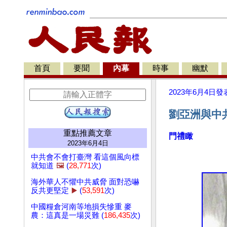
首頁
要聞
內幕
時事
幽默
2023年6月4日
發
劉亞洲與中
重點推薦文章
門禮瞰
2023年6月4日
中共會不會打臺灣 看這個風向標
就知道
🖼️
(
28,771
次)
海外華人不懼中共威脅 面對恐嚇
反共更堅定
▶️
(
53,591
次)
中國糧倉河南等地損失慘重 麥
農：這真是一場災難 (
186,435
次)