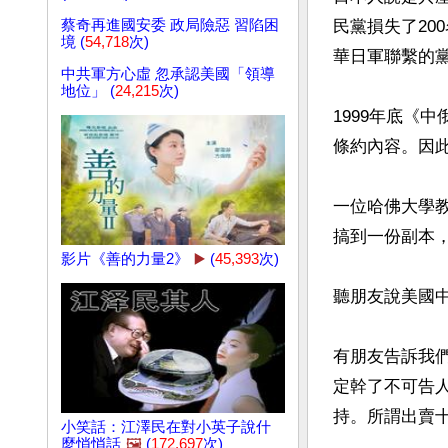
蔡奇再進國安委 政局險惡 習陷困
民黨損失了20
境 (
54,718
次)
華日軍聯繫的黨
中共軍方心虛 忽承認美國「領導
地位」 (
24,215
次)
1999年底《
條約內容。因此
一位哈佛大學
搞到一份副本，
影片《善的力量2》
▶️
(
45,393
次)
聽朋友說美國中
有朋友告訴我
定幹了不可告人
持。所謂出賣十
小笑話：江澤民在對小英子說什
麼悄悄話
🖼️
(
172,697
次)