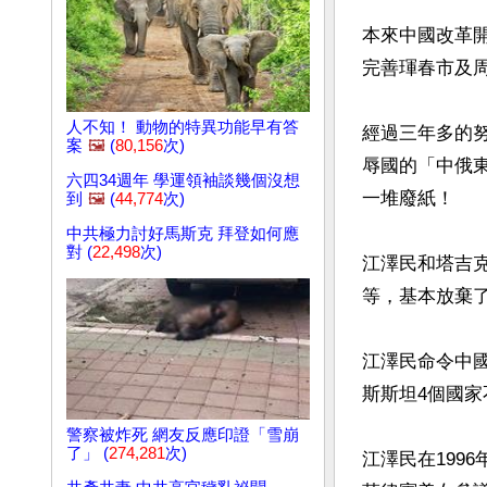
本來中國改革
完善琿春市及
人不知！ 動物的特異功能早有答
經過三年多的
案
🖼️
(
80,156
次)
辱國的「中俄
六四34週年 學運領袖談幾個沒想
一堆廢紙！

到
🖼️
(
44,774
次)
中共極力討好馬斯克 拜登如何應
對 (
22,498
次)
江澤民和塔吉
等，基本放棄了
江澤民命令中國
斯斯坦4個國家
警察被炸死 網友反應印證「雪崩
了」 (
274,281
次)
江澤民在199