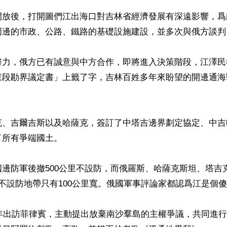
開放後，打開圖們江出海口對吉林省經濟發展有深遠影響，爲
周邊的市政、公路、鐵路的基礎設施建設，並多次與俄方談判。
努力，俄方已有誠意與中方合作，即將進入決策階段，江澤民
東段勘界議定書」上籤了字，吉林百姓多年來盼望的開邊通海
克、吉爾吉斯以及哈薩克，簽訂了中塔吉邊界劃定協定、中吉
所有爭端國土。

邊防軍後撤500公里不設防，而俄羅斯、哈薩克斯坦、塔吉
不設防地帶只有100公里寬。俄國軍事評論家都認爲江是個傻
6年出訪菲律賓，主動提出放棄南沙羣島的主權爭議，共同進