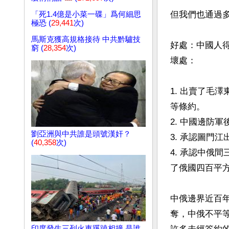
但我們也通過多
「死1.4億是小菜一碟」爲何細思
極恐 (
29,441
次)
馬斯克獲高規格接待 中共黔驢技
好處：中國人
窮 (
28,354
次)
壞處：

1. 出賣了毛
等條約。

2. 中國邊防
劉亞洲與中共誰是頭號漢奸？
3. 承認圖門
(
40,358
次)
4. 承認中俄
了俄國四百平方
中俄邊界近百
奪，中俄不平
印度發生三列火車蹊蹺相撞 是誰