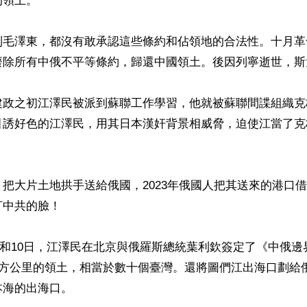
領土。

到毛澤東，都沒有敢承認這些條約和佔領地的合法性。十月革
廢除所有中俄不平等條約，歸還中國領土。後因列寧逝世，斯
建政之初江澤民被派到蘇聯工作學習，他就被蘇聯間諜組織克
引誘好色的江澤民，用其日本漢奸背景相威脅，迫使江當了克
把大片土地拱手送給俄國，2023年俄國人把其送來的港口
中共的臉！

月9日和10日，江澤民在北京與俄羅斯總統葉利欽簽定了《中俄
平方公里的領土，相當於數十個臺灣。還將圖們江出海口劃給
海的出海口。
