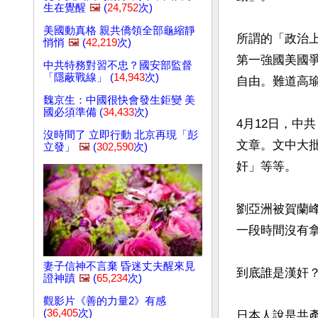
生在覺醒
🖼️
(
24,752
次)
美國動真格 親共僑領全部龜縮靜
所謂的「政治
悄悄
🖼️
(
42,219
次)
第一強國美國
中共特務對習不忠？國安部監督
「隱蔽戰線」 (
14,943
次)
自由。難道高
魏京生：中國很快會發生鉅變 美
國必須準備 (
34,433
次)
4月12日，中
沒時間了 立即行動 北京再現「彭
文章。文中大
立發」
🖼️
(
302,590
次)
奸」等等。

劉亞洲被賀蘭
一段時間沒有拿
妻子信神不言棄 昏迷丈夫醒來見
到底誰是漢奸？
證神蹟
🖼️
(
65,234
次)
觀影片《善的力量2》有感
(
36,405
次)
日本人說是共