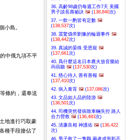
36. 高齡98歲仍每週工作7天 美國
男子談長壽祕訣
🖼️
(
138,840
次)
37. 一飲一酌皆有定數
🖼️
(
138,537
次)
小島。

38. 震驚僞帝劉豫的輪迴事件
🖼️
(
138,442
次)
39. 真誠的晏殊 受恩寵
🖼️
(
137,661
次)
認的中俄九項不平
40. 爲什麼這名日本農夫放音樂給
蒟蒻聽
🖼️
(
137,530
次)


41. 慈心待人 善有善報
🖼️
(
137,410
次)
42. 病入膏肓
🖼️
(
137,086
次)
平等條約，還奉送
43. 文品如人品的陸游
🖼️
(
136,501
次)
44. 司機突然發病致車輛失控 路人
合力營救
🖼️
(
136,483
次)
土地進行巧取豪
45. 清廉良相 神護佑
🖼️
(
136,422
次)
各種手段搶佔了
46. 男子救了一隻鸛 兩者成形影不