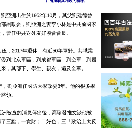
江鬼摟着葉利欽的糟樣。
劉亞洲出生於1952年10月，其父劉建德曾
勤部副政委，劉亞洲之妻李小林是中共前國家
，曾任中共對外友好協會會長。

入伍，2017年退休，有近50年軍齡。其職業
軍委到北京軍區，到成都軍區，到空軍，到國
來，其部下、學生、親友，遍及全軍。

017年，劉亞洲任國防大學政委8年。他的很多學
將領。

劉亞洲被查的消息傳出後，高瑜發推文談他被
講了三點，一貪財；二好色，三「政治上太反