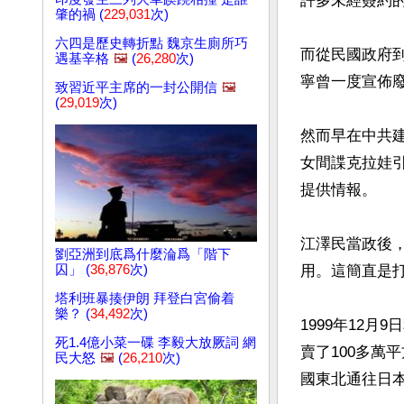
許多未經簽約的
肇的禍 (
229,031
次)
六四是歷史轉折點 魏京生廁所巧
而從民國政府
遇基辛格
🖼️
(
26,280
次)
寧曾一度宣佈
致習近平主席的一封公開信
🖼️
(
29,019
次)
然而早在中共
女間諜克拉娃
提供情報。

江澤民當政後，
劉亞洲到底爲什麼淪爲「階下
囚」 (
36,876
次)
用。這簡直是打
塔利班暴揍伊朗 拜登白宮偷着
樂？ (
34,492
次)
1999年12
死1.4億小菜一碟 李毅大放厥詞 網
賣了100多萬
民大怒
🖼️
(
26,210
次)
國東北通往日本