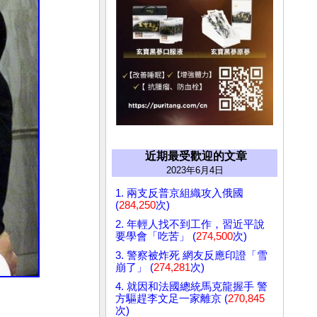
近期最受歡迎的文章
2023年6月4日
1. 兩支反普京組織攻入俄國
(
284,250
次)
2. 年輕人找不到工作，習近平說
要學會「吃苦」 (
274,500
次)
3. 警察被炸死 網友反應印證「雪
崩了」 (
274,281
次)
4. 就因和法國總統馬克龍握手 警
方驅趕李文足一家離京 (
270,845
次)