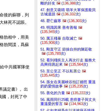
離的好友
🖼️
(
136,388
次)
47. 創意又吸睛 萌羊大軍保護龐貝
古城遺蹟
🖼️
(
136,332
次)
命後的蘇聯，列
48. 脣亡齒寒
🖼️
(
136,303
次)
大林死不認賬。

49. 明識因果 善有善報
🖼️
(
135,949
次)
格勃相中，用美
50. 厲王殘暴 自取滅亡
🖼️
(
135,908
次)
格勃間諜，爲蘇
51. 剛直守正 節操自持的陳廷敬
🖼️
(
135,789
次)
52. 看到殘疾主人再次行走 服務犬
高興得跳起來
🖼️
(
135,564
次)
借給中共國軍隊使
53. 至公至正 不以私害公
🖼️
(
135,445
次)
54. 孫女在美麗峽谷拍訂婚照 重溫
奶奶愛情故事
🖼️
(
135,235
次)
邊界議定書》。出
55. 善化的力量
🖼️
(
135,222
次)
俄國，封死了中
56. 風雨同行25載 患癌妻子與丈夫
重溫愛的誓言
🖼️
(
134,963
次)
57. 七旬老婦爲生計送披薩不慎摔