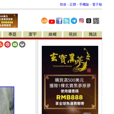
简体
-
正體
-
手機版
-
電子報
專題
寰宇
維權
視頻
雜談