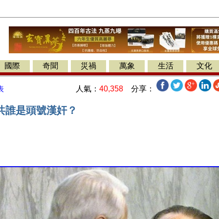
國際
奇聞
災禍
萬象
生活
文化
人氣：
40,358
分享：
表
共誰是頭號漢奸？