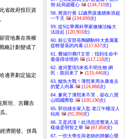
倒 結局超暖心
🖼️
(
134,710
次)
此省政府投巨資
58. 籌資行善 12歲男孩連續衝浪超
一千天
🖼️
(
134,699
次)


59. 從5位華裔科學家修煉法輪大
法說起 (
120,903
次)
卻背地裏在喪權
60. 前公安部長陶駟駒特大貪腐案
從輕發落的內幕 (
117,637
次)
戰略計劃變成了
61. 費城印裔IT主管：找到生命中
最值得珍惜的
🖼️
(
117,118
次)
62. 遼河驚現5米長不明生物 網
民：龍回來了
▶️
(
115,446
次)
哈邊界劃定協定
63. 鱷魚大戰！薄熙來周永康進去
的驚人內幕
🖼️
(
114,866
次)
64. 爹死了薄熙來不哭，卻在八寶
山唱國際歌
🖼️
(
100,190
次)
克斯坦、吉爾吉
65. 郭伯雄全家入監 老江午睡沒人
瓜。

站崗
🖼️
(
91,356
次)
66. 又是武漢！此消息證實港人這
樣做是明智之舉
🖼️
(
87,858
次)
行經濟開發。併爲
67. 一些大學生與老師的肺腑心聲