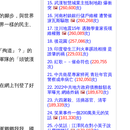
15. 武漢智慧城業主抵制地勘 爆衝
突
🖼️
(
260,600
次)
的腳步，與世界
16. 河南村鎮銀行儲戶維權 遭警催
淚瓦斯驅散
🖼️
(
260,268
次)
界一樣的民主、
17. 汶川地震15年 遇難學童家長嘆
維權難
🖼️
(
260,089
次)
18. 後花園 (
257,086
次)
19. 印度發生三列火車蹊蹺相撞 是
『殉道』？」的
誰肇的禍 (
229,031
次)
軍隊的「頭號漢
20. 紅歌－－催命符也 (
220,755
次)
21. 中共衛星專家猝死 青壯年官員
警察成串病亡 (
192,050
次)
在網上刊登了好
22. 2022中共地方政府債務餘額名
單曝光 網絡炸鍋
🖼️
(
189,670
次)
23. 六四屠殺、活摘器官、清零
(
189,339
次)
24. 笑果事件一個200萬美元的笑
話
🖼️
(
181,330
次)
25. 小笑話：江澤民在對小英子說
軍卿卿我我，國