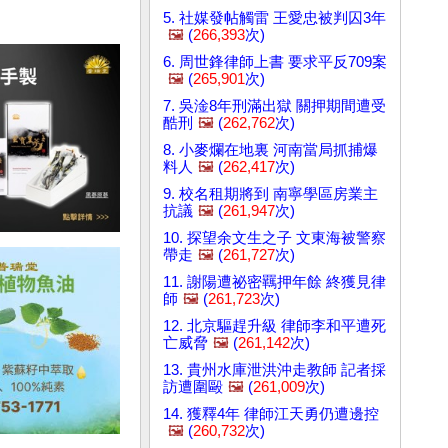
5. 社媒發帖觸雷 王愛忠被判囚3年
🖼️
(
266,393
次)
6. 周世鋒律師上書 要求平反709案
🖼️
(
265,901
次)
7. 吳淦8年刑滿出獄 關押期間遭受
酷刑
🖼️
(
262,762
次)
8. 小麥爛在地裏 河南當局抓捕爆
料人
🖼️
(
262,417
次)
9. 校名租期將到 南寧學區房業主
抗議
🖼️
(
261,947
次)
10. 探望余文生之子 文東海被警察
帶走
🖼️
(
261,727
次)
11. 謝陽遭祕密羈押年餘 終獲見律
師
🖼️
(
261,723
次)
12. 北京驅趕升級 律師李和平遭死
亡威脅
🖼️
(
261,142
次)
13. 貴州水庫泄洪沖走教師 記者採
訪遭圍毆
🖼️
(
261,009
次)
14. 獲釋4年 律師江天勇仍遭邊控
🖼️
(
260,732
次)