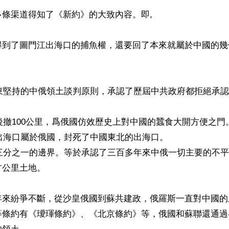
條渠道得知了《新約》的大致內容。即,

得到了圖門江出海口的捕魚權，還要回了本來就屬於中國的幾個
澤東堅持的中俄領土談判原則，承認了歷屆中共政府都拒絕承
軍後撤100公里，爲俄國仿效歷史上對中國的蠶食大開方便之門。
江出海口屬於俄國，封死了中國東北的出海口。

間三分之一的邊界。等於承認了三百多年來中俄一切主要的不
公里土地。

年來紛爭不斷，從沙皇俄國到蘇共建政，俄羅斯一直對中國的
等條約有《璦琿條約》、《北京條約》等，俄國和蘇聯還通過