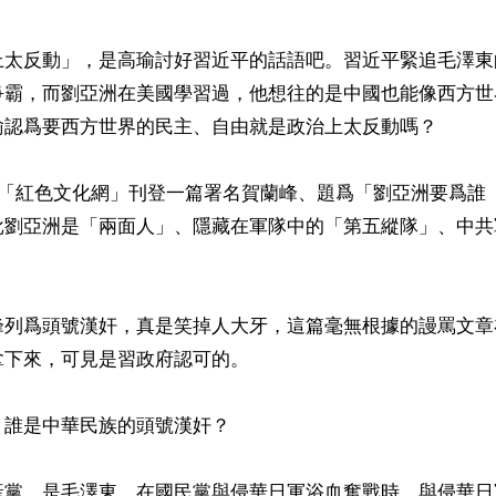
上太反動」，是高瑜討好習近平的話語吧。習近平緊追毛澤東
爭霸，而劉亞洲在美國學習過，他想往的是中國也能像西方世
瑜認爲要西方世界的民主、自由就是政治上太反動嗎？

共「紅色文化網」刊登一篇署名賀蘭峰、題爲「劉亞洲要爲誰
批劉亞洲是「兩面人」、隱藏在軍隊中的「第五縱隊」、中共
峰列爲頭號漢奸，真是笑掉人大牙，這篇毫無根據的謾罵文章
下來，可見是習政府認可的。

誰是中華民族的頭號漢奸？

產黨，是毛澤東，在國民黨與侵華日軍浴血奮戰時，與侵華日