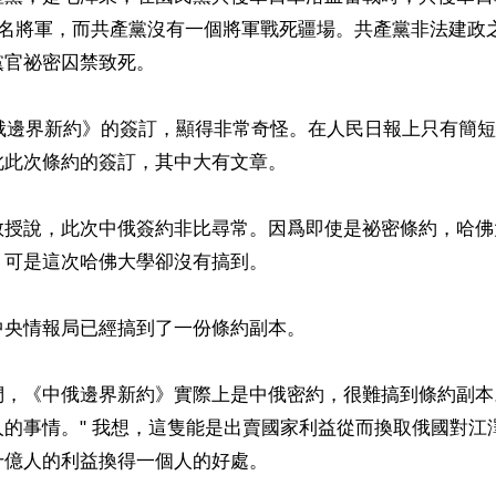
0名將軍，而共產黨沒有一個將軍戰死疆場。共產黨非法建政
官祕密囚禁致死。

中俄邊界新約》的簽訂，顯得非常奇怪。在人民日報上只有簡
此次條約的簽訂，其中大有文章。

教授說，此次中俄簽約非比尋常。因爲即使是祕密條約，哈佛
可是這次哈佛大學卻沒有搞到。

央情報局已經搞到了一份條約副本。

們，《中俄邊界新約》實際上是中俄密約，很難搞到條約副本
的事情。" 我想，這隻能是出賣國家利益從而換取俄國對江
億人的利益換得一個人的好處。
