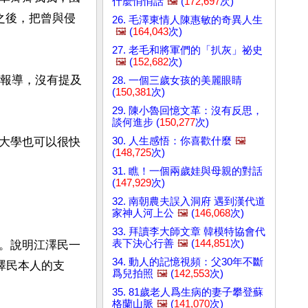
什麼悄悄話
🖼️
(
172,697
次)
之後，把曾與侵
26. 毛澤東情人陳惠敏的奇異人生
🖼️
(
164,043
次)
27. 老毛和將軍們的「扒灰」祕史
🖼️
(
152,682
次)
短報導，沒有提及
28. 一個三歲女孩的美麗眼睛
(
150,381
次)
29. 陳小魯回憶文革：沒有反思，
談何進步 (
150,277
次)
30. 人生感悟：你喜歡什麼
🖼️
大學也可以很快
(
148,725
次)
31. 瞧！一個兩歲娃與母親的對話
(
147,929
次)
32. 南朝農夫誤入洞府 遇到漢代道
家神人河上公
🖼️
(
146,068
次)
33. 拜讀李大師文章 韓模特協會代
表下決心行善
🖼️
(
144,851
次)
。說明江澤民一
34. 動人的記憶視頻：父30年不斷
澤民本人的支
爲兒拍照
🖼️
(
142,553
次)
35. 81歲老人爲生病的妻子攀登蘇
格蘭山脈
🖼️
(
141,070
次)