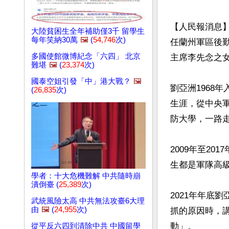
【人民報消息】
大陸貧困生全年補助僅3千 留學生
每年笑納30萬
🖼️
(
54,746
次)
任蘭州軍區後
多國使館微博紀念「六四」 北京
主席李先念之女
難堪
🖼️
(
23,374
次)
國泰空姐引發「中」港大戰？
🖼️
劉亞洲1968年
(
26,835
次)
生涯，從中央
防大學，一路走
2009年至2
生都是軍隊高級
學者：十大危機難解 中共隨時崩
潰倒臺 (
25,389
次)
2021年年底
武統風險太高 中共無法攻臺6大理
由
🖼️
(
24,955
次)
抓的原因時，
動」。

從平反六四到清除中共 中國留學