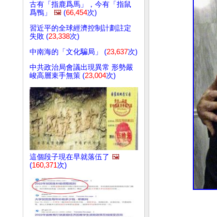
古有「指鹿爲馬」，今有「指鼠
爲鴨」
🖼️
(
66,454
次)
習近平的全球經濟控制計劃註定
失敗 (
23,338
次)
中南海的「文化騙局」 (
23,637
次)
中共政治局會議出現異常 形勢嚴
峻高層束手無策 (
23,004
次)
這個段子現在早就落伍了
🖼️
(
160,371
次)