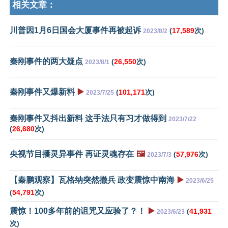
相关文章：
川普因1月6日国会大厦事件再被起诉
(
17,589
次)
2023/8/2
秦刚事件的两大疑点
(
26,550
次)
2023/8/1
秦刚事件又爆新料
▶️
(
101,171
次)
2023/7/25
秦刚事件又抖出新料 这手法只有习才做得到
2023/7/22
(
26,680
次)
央视节目播灵异事件 再证灵魂存在
🖼️
(
57,976
次)
2023/7/3
【秦鹏观察】瓦格纳突然撤兵 政变震惊中南海
▶️
2023/6/25
(
54,791
次)
震惊！100多年前的诅咒又应验了？！
▶️
(
41,931
2023/6/23
次)