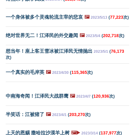
一个身体被多个灵魂轮流主宰的悲哀
🖼️
(
77,223
次)
2023/5/13
绝对世界无二！江泽民的外交趣闻
🖼️
(
202,718
次)
2023/5/4
想当年！座上客王雪冰被江泽民无情抛出
(
76,173
2023/5/1
次)
一个真实的毛岸英
🖼️
(
115,365
次)
2023/4/30
中南海奇闻！江泽民大战群鹰
🖼️
(
120,936
次)
2023/4/7
半笑话：江被猪了
🖼️
(
203,270
次)
2023/4/1
上天的恩赐 撒哈拉沙漠羊上树
🖼️▶️
(
137,977
次)
2023/3/14