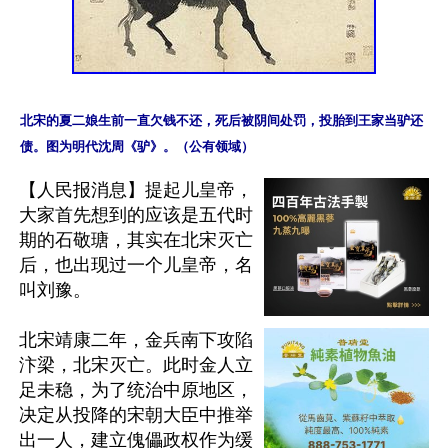
北宋的夏二娘生前一直欠钱不还，死后被阴间处罚，投胎到王家当驴还
【人民报消息】提起儿皇帝，
大家首先想到的应该是五代时
期的石敬瑭，其实在北宋灭亡
后，也出现过一个儿皇帝，名
叫刘豫。

北宋靖康二年，金兵南下攻陷
汴梁，北宋灭亡。此时金人立
足未稳，为了统治中原地区，
决定从投降的宋朝大臣中推举
出一人，建立傀儡政权作为缓