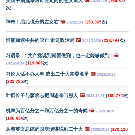
美国中期选举对世界走向的意义重大
🖼️
(
165,318
2022/11/6
次)
神奇！胎儿也分男左女右
🖼️
(
153,365
次)
2022/11/4
谁能加速中共的灭亡 谁进政治局
🖼️
(
238,794
次)
2022/10/29
习语录：“共产党说到就要做到，也一定能够做到”
🖼️
(
119,805
次)
2022/10/24
习说人话不办人事 造出二十大常委名单
🖼️
2022/10/23
(
233,795
次)
叶挺长子与廖承志把周恩来当恩人
🖼️
(
160,774
次)
2022/10/21
机率为百亿分之一和万亿分之一的奇闻
🖼️
2022/10/19
(
168,434
次)
从蔡英文总统的国庆演讲说到二十大
🖼️
(
170,120
2022/10/14