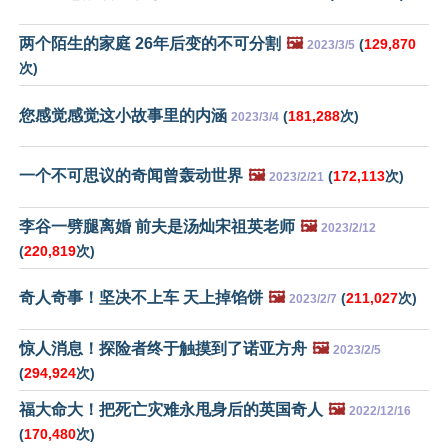
两个陌生的家庭 26年后变的不可分割
🖼️
(
129,870
2023/3/5
次)
您感觉感觉这小故事里的内涵
(
181,288
次)
2023/3/4
一个不可思议的奇闻曾轰动世界
🖼️
(
172,113
次)
2023/2/21
李谷一劈腿离婚 前夫是汤灿宋祖英老师
🖼️
2023/2/12
(
220,819
次)
奇人奇事！坚决不上车 天上掉馅饼
🖼️
(
211,027
次)
2023/2/7
惊人消息！探险者终于触摸到了诺亚方舟
🖼️
2023/2/5
(
294,924
次)
福大命大！把死亡灾难永甩身后的英国奇人
🖼️
2022/12/16
(
170,480
次)