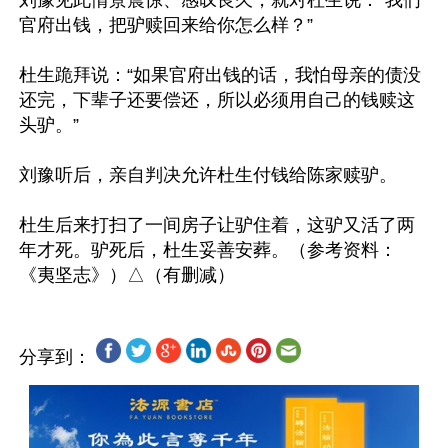
刘豫见此情景震惊、感叹良久，就对杜生说：“我们
官府出钱，把驴赎回来给你怎么样？”

杜生跪拜说：“如果官府出钱的话，我怕母亲的债没
还完，下辈子还要偿还，所以必须用自己的钱赎这
头驴。”

刘豫听后，亲自判决允许杜生付钱给陈家赎驴。

杜生后来打扫了一间房子让驴住着，这驴又活了两
年才死。驴死后，杜生妥善安葬。（参考资料：
分享到：