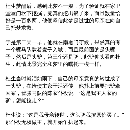
杜生梦醒后，感到此梦不一般，为了验证就在家里
堂屋门坎下挖掘，竟真的挖出银子来，而且数量恰
好是一百多两，他便坚信此梦是过世的母亲在向自
己托梦求救。

于是第二天一早，他就在南熏门守候，果然真的有
一个骡马队驮着麦子入城，而且最前面的是头骡
子，然后是头驴，第三个还是驴，此驴仰头看向杜
生，此情此景完全和梦里的嘱托一模一样。

杜生当时就泪如雨下，自己的母亲竟真的转世成了
一头驴，在给债主家干活还债。他扑上前要把驴牵
回家，管骡马队的陈家仆役说：“这是我主人家的
驴，怎能拉走？”

杜生说：“这是我母亲转世，这头驴我按原价买了。”
那仆役无权做主，就开始争执起来。
