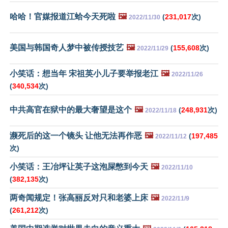
哈哈！官媒报道江蛤今天死啦
🖼️
(
231,017
次)
2022/11/30
美国与韩国奇人梦中被传授技艺
🖼️
(
155,608
次)
2022/11/29
小笑话：想当年 宋祖英小儿子要举报老江
🖼️
2022/11/26
(
340,534
次)
中共高官在狱中的最大奢望是这个
🖼️
(
248,931
次)
2022/11/18
濒死后的这一个镜头 让他无法再作恶
🖼️
(
197,485
2022/11/12
次)
小笑话：王冶坪让英子这泡屎憋到今天
🖼️
2022/11/10
(
382,135
次)
两奇闻规定！张高丽反对只和老婆上床
🖼️
2022/11/9
(
261,212
次)