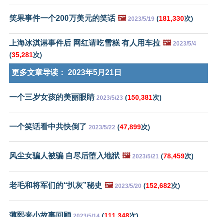
笑果事件一个200万美元的笑话
🖼️
(
181,330
次)
2023/5/19
上海冰淇淋事件后 网红请吃雪糕 有人用车拉
🖼️
2023/5/4
(
35,281
次)
更多文章导读：
2023年5月21日
一个三岁女孩的美丽眼睛
(
150,381
次)
2023/5/23
一个笑话看中共快倒了
(
47,899
次)
2023/5/22
风尘女骗人被骗 自尽后堕入地狱
🖼️
(
78,459
次)
2023/5/21
老毛和将军们的“扒灰”秘史
🖼️
(
152,682
次)
2023/5/20
薄熙来小故事回顾
(
111,348
次)
2023/5/14