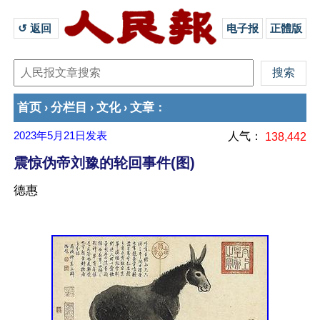
↺ 返回 
电子报
正體版
首页
分栏目
文化
文章
›
›
›
：
2023年5月21日
发表
人气：
138,442
震惊伪帝刘豫的轮回事件(图)
德惠