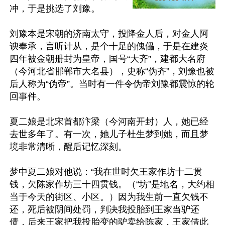
冲，于是挑选了刘豫。

刘豫本是宋朝的济南太守，投降金人后，对金人阿
谀奉承，言听计从，是个十足的傀儡，于是在建炎
四年被金朝册封为皇帝，国号“大齐”，建都大名府
（今河北省邯郸市大名县），史称“伪齐”，刘豫也被
后人称为“伪帝”。当时有一件令伪帝刘豫都震惊的轮
回事件。

夏二娘是北宋首都汴梁（今河南开封）人，她已经
去世多年了。有一次，她儿子杜生梦到她，而且梦
境非常清晰，醒后记忆深刻。

梦中夏二娘对他说：“我在世时欠王家作坊十二贯
钱，欠陈家作坊三十四贯钱。（“坊”是地名，大约相
当于今天的街区、小区。）因为我生前一直欠钱不
还，死后被阴间处罚，判决我投胎到王家当驴还
债，后来王家把我投胎变的驴卖给陈家，王家借此