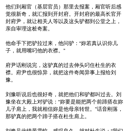
他们到厢官（基层官员）那里去报案，厢官听后感
觉很新奇，就汇报到开封府。开封府的最高长官开
封府尹，就让相关人等以及这头驴都到公堂之上，
亲自审理这桩奇案。

他命手下把驴拉过来，他问驴：“妳若真认识你儿
子，就用嘴叼他的衣襟。”

府尹话刚说完，这驴真的过去伸头叼住杜生的衣
襟。府尹也很惊异，就把这件奇闻异事上报给刘
豫。

刘豫听说后也很好奇，就把他们和驴都叫过去。刘
豫坐在大殿上对驴说：“妳要是能把两个前蹄搭在妳
儿子肩上，我就相信妳是他母亲转世。”话音刚落，
那驴真的把两个蹄子搭在杜生肩上。
