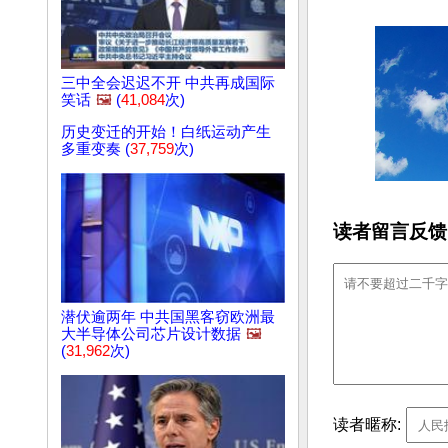
三中全会迟迟不开 中共再成国际
笑话
🖼️
(
41,084
次)
历史变迁的开始！白纸运动产生
多重变奏 (
37,759
次)
读者留言反馈
潜伏逾两年 中共国黑客窃欧洲最
大半导体公司芯片设计数据
🖼️
(
31,962
次)
读者暱称: