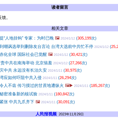
读者留言
反馈。
相关文章
提“人地挂钩” 专家：为时已晚
🖼️
(
305,199
次)
2024/1/12
到嘲讽选举到删除友台言论 台湾大选前中共忙不停
(
25,
2024/1/12
赤化全球 国际社会已觉醒
🖼️
(
30,421
次)
2024/1/12
谴责中共在南海举动 北京恼羞
(
27,266
次)
2024/1/12
灭中共 永远没有长治久安
(
30,975
次)
2024/1/11
湾应如何吓阻中共入侵
(
26,294
次)
2024/1/11
令人不齿 传习摸过的甘蔗地遭纵火
🖼️▶️
(
185,267
次)
2024/1/11
秘密准备新的核试验
(
180,842
次)
2024/1/11
紧张 中共九爪齐下
🖼️
(
30,091
次)
2024/1/11
人民报视频
2023年11月29日