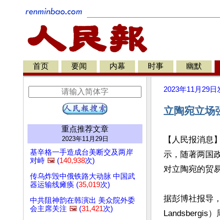
首页
要闻
内幕
时事
幽默
2023年11月29日
立陶宛立场
重点推荐文章
2023年11月29日
【人民报消息】
基辛格一手造成台美断交及两岸
示，随著两国
对峙
🖼️
(
140,938
次)
对立陶宛的贸易
传乌炸毁中俄铁路大动脉 中国武
器运输线瘫痪 (
35,019
次)
据彭博社报导，立
中共阻神韵在韩演出 美众院外委
会主席关注
🖼️
(
31,421
次)
Landsber