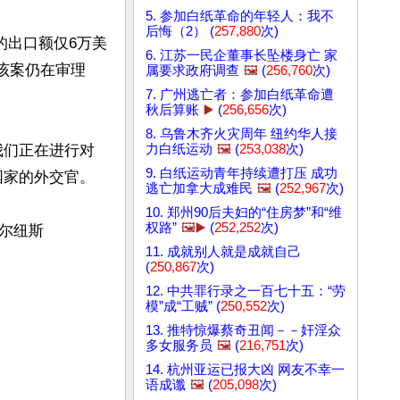
5. 参加白纸革命的年轻人：我不
后悔（2） (
257,880
次)
的出口额仅6万美
6. 江苏一民企董事长坠楼身亡 家
该案仍在审理
属要求政府调查
🖼️
(
256,760
次)
7. 广州逃亡者：参加白纸革命遭
秋后算账
▶️
(
256,656
次)
8. 乌鲁木齐火灾周年 纽约华人接
力白纸运动
🖼️
(
253,038
次)
我们正在进行对
9. 白纸运动青年持续遭打压 成功
家的外交官。

逃亡加拿大成难民
🖼️
(
252,967
次)
10. 郑州90后夫妇的“住房梦”和“维
权路”
🖼️▶️
(
252,252
次)
尔纽斯
11. 成就别人就是成就自己
(
250,867
次)
12. 中共罪行录之一百七十五：“劳
模”成“工贼” (
250,552
次)
13. 推特惊爆蔡奇丑闻－－奸淫众
多女服务员
🖼️
(
216,751
次)
14. 杭州亚运已报大凶 网友不幸一
语成谶
🖼️
(
205,098
次)