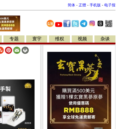
简体
-
正體
-
手机版
-
电子报
专题
寰宇
维权
视频
杂谈