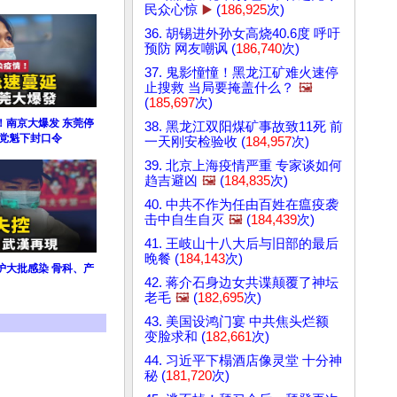
民众心惊
▶️
(
186,925
次)
36. 胡锡进外孙女高烧40.6度 呼吁
预防 网友嘲讽 (
186,740
次)
37. 鬼影憧憧！黑龙江矿难火速停
止搜救 当局要掩盖什么？
🖼️
(
185,697
次)
！南京大爆发 东莞停
38. 黑龙江双阳煤矿事故致11死 前
！党魁下封口令
一天刚安检验收 (
184,957
次)
39. 北京上海疫情严重 专家谈如何
趋吉避凶
🖼️
(
184,835
次)
40. 中共不作为任由百姓在瘟疫袭
击中自生自灭
🖼️
(
184,439
次)
41. 王岐山十八大后与旧部的最后
晚餐 (
184,143
次)
护大批感染 骨科、产
42. 蒋介石身边女共谍颠覆了神坛
老毛
🖼️
(
182,695
次)
43. 美国设鸿门宴 中共焦头烂额
变脸求和 (
182,661
次)
44. 习近平下榻酒店像灵堂 十分神
秘 (
181,720
次)