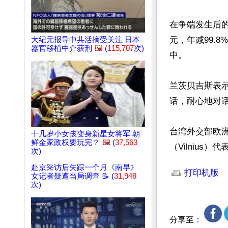
在争端发生后的
元，年减99.
大纪元报导中共活摘受关注 日本
器官移植中介获刑
🖼️
(
115,707
次)
中。

兰茨贝吉斯表
话，耐心地对话
台湾外交部欧
十几岁小女孩变身新星女将军 朝
鲜金家政权要玩完？
🖼️
(
37,563
（Vilniu
次)
文章网址: http://w
赴京采访后失踪一个月《南早》
打印机版
女记者疑遭当局调查 📝 (
31,948
次)
分享至：