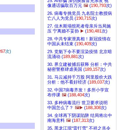
25. AI诈骗 深伪换脸冒充亲友 视
像通话骗取百万元
🖼️
(
190,793
次)
26. 病毒专挑党员 九名院士教授病
亡八人为党员 (
190,715
次)
27. 佳木斯塌馆死者母亲斥当局施
压 宁离婚不妥协
▶️
(
190,481
次)
28. 中共专家泄真相！新冠疫情在
中国从未结束 (
190,409
次)
267
次)
29. 党魁下令不要渲染疫情 北京暗
流涌动 (
189,881
次)
30. 界立建被捕后获释 分析：中共
秘密警察肆虐美国 (
189,157
次)
31. 马云减持千万股 阿里股价大跌
分析：他不看好经济 (
189,037
次)
32. 中国7病毒齐发！多所小学宣
布停课
🖼️
(
188,404
次)
33. 多种病毒流行 世卫要求说明
中国怎么了？
🖼️▶️
(
188,308
次)
34. 全球再下阴谋陷阱 结局将出中
南海意料
🖼️
(
187,313
次)
35. 黑龙江现“雷打雪” 不祥之兆令