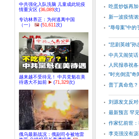
中共强化入队洗脑 儿童成此轮疫
吃蛋炒饭再加
情重灾区 (
36,089
次)
新一波疫情汹
专访林养正：为何逃离中国
（一）
🖼️
(
51,611
次)
“辱母案”中
“悲剧英雄”孙
中共又闹笑话
人民报恭祝各
“时光倒流”
越来越不受待见！ 中共党魁在美
待遇大不如前
▶️
(
71,329
次)
普丁真命危？
刘源发文反对
最新预言 罕
作家忆前世：
李克强没有汲
俄乌最新战况：俄副司令被地雷