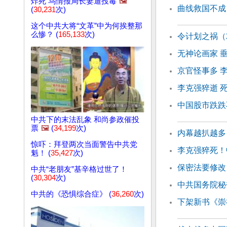
炸死 乌情报局长妻遭投毒
🖼️
曲线救国不成
(
30,231
次)
这个中共大将“文革”中为何挨整那
么惨？ (
165,133
次)
令计划之祸（
无神论画家 
京官怪事多 李
李克强猝逝 
中国股市跌跌
中共下的末法乱象 和尚参政催投
票
🖼️
(
34,199
次)
内幕越扒越多
惊吓：拜登两次当面警告中共党
李克强猝死！
魁！ (
35,427
次)
保密法要修改
中共“老朋友”基辛格过世了！
(
30,304
次)
中共国务院秘
中共的《恐惧综合症》 (
36,260
次)
下架新书《崇