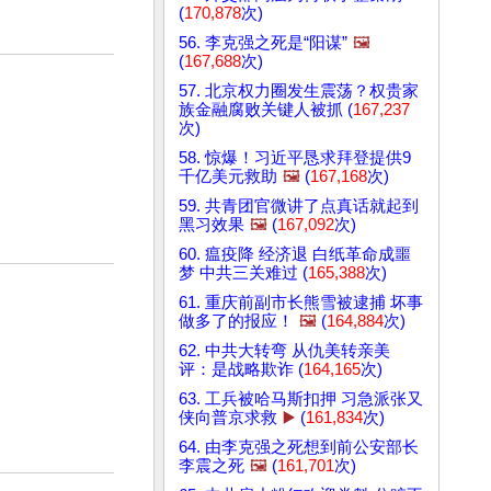
(
170,878
次)
56. 李克强之死是“阳谋”
🖼️
(
167,688
次)
57. 北京权力圈发生震荡？权贵家
族金融腐败关键人被抓 (
167,237
次)
58. 惊爆！习近平恳求拜登提供9
千亿美元救助
🖼️
(
167,168
次)
59. 共青团官微讲了点真话就起到
黑习效果
🖼️
(
167,092
次)
60. 瘟疫降 经济退 白纸革命成噩
梦 中共三关难过 (
165,388
次)
61. 重庆前副市长熊雪被逮捕 坏事
做多了的报应！
🖼️
(
164,884
次)
62. 中共大转弯 从仇美转亲美
评：是战略欺诈 (
164,165
次)
63. 工兵被哈马斯扣押 习急派张又
侠向普京求救
▶️
(
161,834
次)
64. 由李克强之死想到前公安部长
李震之死
🖼️
(
161,701
次)