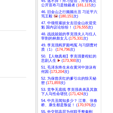
45. 逃不掉！拜习会后，拜登再次
公开宣布习是独裁者 (
181,115
次)
46. 旧金山之行频频出丑 习近平六
骂王毅
🖼️
(
180,151
次)
47. 中领馆雇妓女去旧金山欢迎党
魁 国内议论纷纷！ (
176,555
次)
48. 战战兢兢的李克强夫人与任人
宰割的林彪女儿 (
175,331
次)
49. 李克强阎罗殿鸣冤 与习阴曹对
质（1） (
174,796
次)
50. 【人物真相】李克强妻程虹的
悲剧人生
▶️
(
173,900
次)
51. 毛泽东终生未在黄河中游泳有
何因 (
173,204
次)
52. 为保曾庆红的爹引出的惊天秘
密 (
171,859
次)
53. 党争无底线 李克强表弟及其旗
下人马性命堪忧 (
171,424
次)
54. 中共丑闻知多少？ 江青、张春
桥、康生都是叛徒！ (
170,976
次)
55. 外交部高层为何联手整秦刚