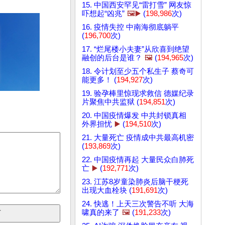
15. 中国西安罕见“雷打雪” 网友惊
吓想起“凶兆”
🖼️▶️
(
198,986
次)
16. 疫情失控 中南海彻底躺平
(
196,700
次)
17. “烂尾楼小夫妻”从欣喜到绝望
融创的后台是谁？
🖼️
(
194,965
次)
18. 令计划至少五个私生子 蔡奇可
能更多！ (
194,927
次)
19. 验孕棒里惊现求救信 德媒纪录
片聚焦中共监狱 (
194,851
次)
20. 中国疫情爆发 中共封锁真相
外界担忧
▶️
(
194,510
次)
21. 大量死亡 疫情成中共最高机密
(
193,869
次)
22. 中国疫情再起 大量民众白肺死
亡
▶️
(
192,771
次)
23. 江苏8岁童染肺炎后脑干梗死
出现大血栓块 (
191,691
次)
24. 快逃！上天三次警告不听 大海
啸真的来了
🖼️
(
191,233
次)