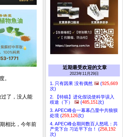
近期最受欢迎的文章
2023年11月29日
。

1. 只有因果 没有偶然
🖼️
(
925,669
次)
做过了，没人能
2. 【特稿】进化假说使科学误入
歧途（下）
🖼️
(
485,151
次)
3. APEC峰会一幕幕凸显中共狼狈
处境 (
259,126
次)
4. APEC峰会期间数百人怒吼：共
同期相比，今年前
产党下台 习近平下台！ (
258,192
次)