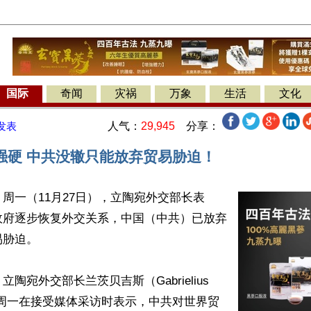
国际
奇闻
灾祸
万象
生活
文化
人气：
29,945
分享：
发表
强硬 中共没辙只能放弃贸易胁迫！
周一（11月27日），立陶宛外交部长表
政府逐步恢复外交关系，中国（中共）已放弃
胁迫。

陶宛外交部长兰茨贝吉斯（Gabrielius 
gis）周一在接受媒体采访时表示，中共对世界贸