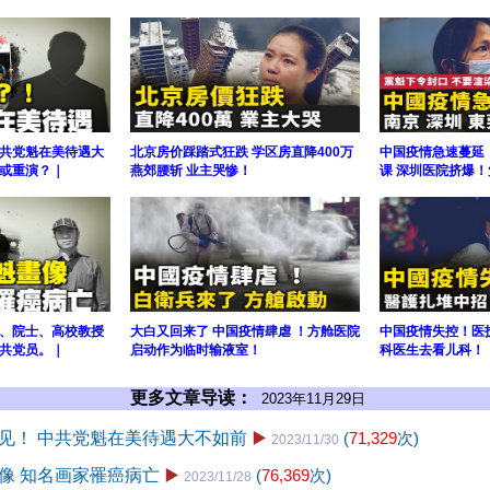
共党魁在美待遇大
北京房价踩踏式狂跌 学区房直降400万
中国疫情急速蔓延
或重演？｜
燕郊腰斩 业主哭惨！
课 深圳医院挤爆
、院士、高校教授
大白又回来了 中国疫情肆虐 ！方舱医院
中国疫情失控！医
共党员。｜
启动作为临时输液室！
科医生去看儿科！
更多文章导读：
2023年11月29日
见！ 中共党魁在美待遇大不如前
▶️
(
71,329
次)
2023/11/30
像 知名画家罹癌病亡
▶️
(
76,369
次)
2023/11/28