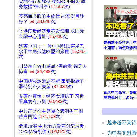
卖地不行卖数据 衡阳公开拍卖"政
务数据"被叫停 (
17,507
次)
亮亮丽君吹响主旋律 能否岁月静
好？
🖼️
(
38,648
次)
香港疫后经济复苏逊预期 成国际
金融中心遗址 (
15,400
次)
越来越不受待见！中
逃离中国： 一位中国移民穿越巴
不如前；南使馆悲剧
尔干半岛抵达欧盟的旅程 (
16,502
次)
川普亲自致电感谢 “黑命贵”领导人
惊喜
🖼️
(
34,499
次)
中国经济坏消息不断 重要指标下
滑特别令人失望 (
37,032
次)
多名中共高官、警察
专家也震惊：经济太糟糕了 习近
等密集过世，多为中
平真的有点慌 (
60,483
次)
中共证监会主席易会满消失三周
传言四起 (
171,108
次)
越来越不受待
危机加深 中共地方政府创纪录发
1523亿特别债 (
184,829
次)
为中共党魁画