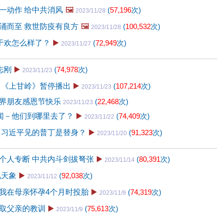
一动作 给中共消风
🖼️
(
57,196
次)
2023/11/28
涌而至 救世防疫有良方
🖼️
(
100,532
次)
2023/11/28
的于欢怎么样了？
▶️
(
72,949
次)
2023/11/27
志刚
▶️
(
74,978
次)
2023/11/23
 《上甘岭》暂停播出
▶️
(
107,214
次)
2023/11/23
界朋友感恩节快乐
(
22,468
次)
2023/11/23
奇闻－他们到哪里去了？
▶️
(
74,409
次)
2023/11/22
 习近平见的普丁是替身？
▶️
(
91,323
次)
2023/11/20
个人专断 中共内斗剑拔弩张
▶️
(
80,391
次)
2023/11/14
见天象
▶️
(
92,038
次)
2023/11/12
我在母亲怀孕4个月时投胎
▶️
(
74,319
次)
2023/11/9
取父亲的教训
▶️
(
75,613
次)
2023/11/9