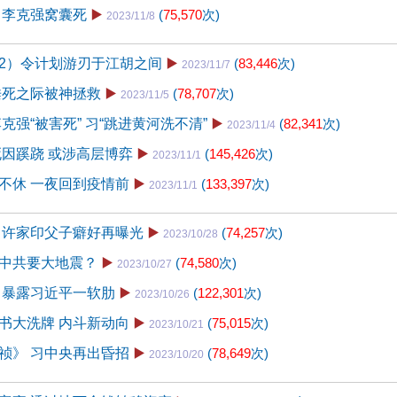
 李克强窝囊死
▶️
(
75,570
次)
2023/11/8
2）令计划游刃于江胡之间
▶️
(
83,446
次)
2023/11/7
垂死之际被神拯救
▶️
(
78,707
次)
2023/11/5
克强“被害死” 习“跳进黄河洗不清”
▶️
(
82,341
次)
2023/11/4
死因蹊跷 或涉高层博弈
▶️
(
145,426
次)
2023/11/1
不休 一夜回到疫情前
▶️
(
133,397
次)
2023/11/1
 许家印父子癖好再曝光
▶️
(
74,257
次)
2023/10/28
中共要大地震？
▶️
(
74,580
次)
2023/10/27
 暴露习近平一软肋
▶️
(
122,301
次)
2023/10/26
书大洗牌 内斗新动向
▶️
(
75,015
次)
2023/10/21
祯》 习中央再出昏招
▶️
(
78,649
次)
2023/10/20