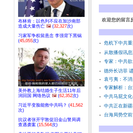
欢迎您的留言
布林肯：以色列不应在加沙南部
造成大量伤亡
🖼️
(
32,327
次)
习家军争权留悬念 李强背下黑锅
(
45,055
次)
危机下中共重
从散播假讯息
专家：中共欲
德外长访菲 
袁弓夷：不消
专家解析：台
美外教上海结婚生子生活11年后
润回国 网络热议
🖼️
(
62,352
次)
中共马屁文化
习近平变脸能救中共吗？ (
41,562
中共正在新疆
次)
台海局势空前
抗议者张开宇敦促旧金山警局调
查遇袭案 (
15,564
次)