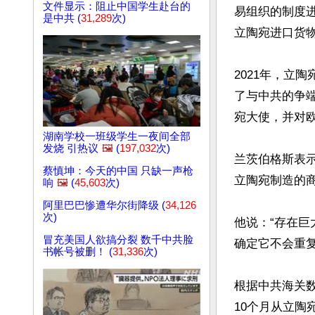
文件显示：阻止中国学生赴台的
易组织的制度进
是中共 (
31,289
次)
立陶宛进口货物
2021年，立
了与中共的争
宛大使，并对欧
湖南学校一班级学生一夜间全部
发烧 引热议
🖼️
(
197,032
次)
兰茨伯格斯表
蔡慎坤：今天的中国 只缺一声枪
立陶宛制造的
响
🖼️
(
45,603
次)
阿里巴巴惨遭华尔街降级 (
34,126
次)
他说：“存在
冒充美国人欲搞分裂 数千中共脸
确定它不会重复
书帐号被删！ (
31,336
次)
根据中共海关数
10个月从立陶