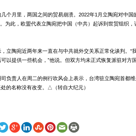
几个月里，两国之间的贸易崩溃。2022年1月立陶宛对中国
8%。为此，欧盟代表立陶宛把中国（中共）起诉到世贸组织，
示，立陶宛近两年来一直在与中共就外交关系正常化谈判。“
可以提供一些机会，”他说。但双方均未正式恢复派驻对方国
洲司负责人在周二的例行吹风会上表示，台湾驻立陶宛首都维
s）代表处的名称没有改变。△（转自大纪元）
ww.renminbao.com/rmb/articles/2023/11/29/78978.html