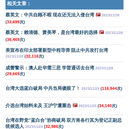
相关文章：
蔡英文：中共自顾不暇 现在还无法入侵台湾
🖼️
2023/11/30
(
33,699
次)
蔡英文：赖清德、萧美琴，是台湾最好的选择
🖼️
2023/11/28
(
36,469
次)
美宣布在印太部署新型中程导弹 阻止中共攻打台湾
(
32,116
次)
2023/11/28
成蕾警示：澳人赴华需三思 学普通话去台湾
2023/11/28
(
29,669
次)
台湾大选蓝白破局 中共当局傻眼了！
(
116,944
次)
2023/11/25
介选台湾始料未及 王沪宁遭重击
🖼️
(
34,140
次)
2023/11/25
台湾在野党“蓝白合”协商破局 双方将各行其为登记正副总
统候选人
(
32,986
次)
2023/11/24