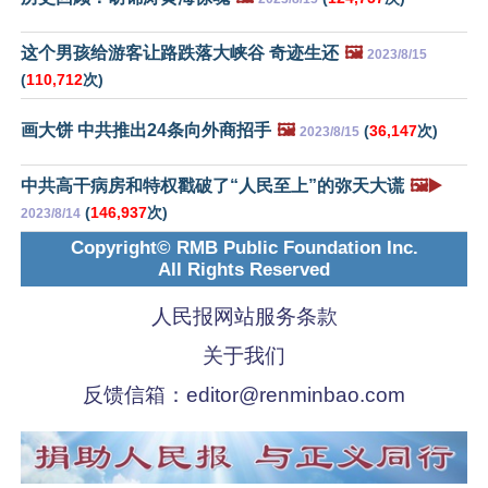
这个男孩给游客让路跌落大峡谷 奇迹生还
🖼️
2023/8/15
(
110,712
次)
画大饼 中共推出24条向外商招手
🖼️
(
36,147
次)
2023/8/15
中共高干病房和特权戳破了“人民至上”的弥天大谎
🖼️▶️
(
146,937
次)
2023/8/14
Copyright© RMB Public Foundation Inc.
All Rights Reserved
人民报网站服务条款
关于我们
反馈信箱：
editor@renminbao.com