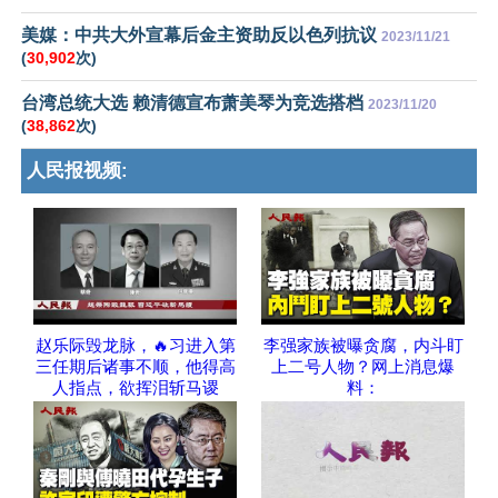
美媒：中共大外宣幕后金主资助反以色列抗议
2023/11/21
(
30,902
次)
台湾总统大选 赖清德宣布萧美琴为竞选搭档
2023/11/20
(
38,862
次)
人民报视频:
赵乐际毁龙脉，🔥习进入第
李强家族被曝贪腐，内斗盯
三任期后诸事不顺，他得高
上二号人物？网上消息爆
人指点，欲挥泪斩马谡
料：