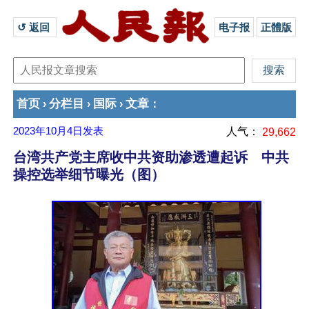
↺ 返回 
电子报
正體版
首页
分栏目
国际
文章
›
›
›
：
2023年10月4日
发表
人气：
29,662
台湾共产党主席收中共资助渗透遭起诉 中共
操控选举细节曝光（图）