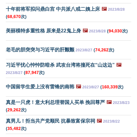
十年前将军拟问鼎白宫 中共派八戒二姨上床
🖼️
2023/8/28
(
68,670
次)
美丽模特多重性格 原来是22鬼上身
🖼️
(
94,030
次)
2023/8/28
老毛的胆突突与习近平的肝颤颤
(
74,262
次)
2023/8/27
习近平忧心忡忡防暗杀 武攻台湾将撞死在“山这边”
🖼️
(
87,947
次)
2023/8/27
中国留学生爱上没有雷锋的南韩
🖼️
(
160,339
次)
2023/8/27
真是一只虎！意大利总理替国人买单 挽回尊严
🖼️
2023/8/23
(
29,262
次)
真男儿！拒当共产党顺民 抗暴致富保宗祠
🖼️
2023/8/22
(
35,482
次)