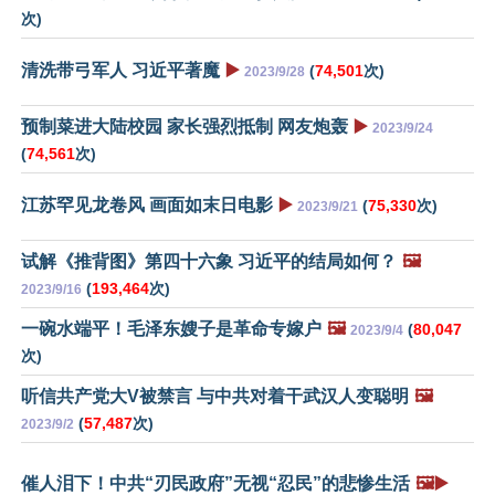
次)
清洗带弓军人 习近平著魔
▶️
(
74,501
次)
2023/9/28
预制菜进大陆校园 家长强烈抵制 网友炮轰
▶️
2023/9/24
(
74,561
次)
江苏罕见龙卷风 画面如末日电影
▶️
(
75,330
次)
2023/9/21
试解《推背图》第四十六象 习近平的结局如何？
🖼️
(
193,464
次)
2023/9/16
一碗水端平！毛泽东嫂子是革命专嫁户
🖼️
(
80,047
2023/9/4
次)
听信共产党大V被禁言 与中共对着干武汉人变聪明
🖼️
(
57,487
次)
2023/9/2
催人泪下！中共“刃民政府”无视“忍民”的悲惨生活
🖼️▶️