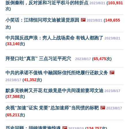
扳倒秦刚，反对派和习近平权斗的转折点
(
103,931
2023/8/21
次)
小笑话：江绵恒问邓文迪被退货原因
🖼️
(
149,655
2023/8/21
次)
中共国反战声浪：穷人上战场卖命 有钱人都跑了
2023/8/21
(
33,140
次)
拜登口吐“真言” 三点习近平死穴
(
65,475
次)
2023/8/17
中共的承诺不值钱 中融国际信托拒绝履行还款义务
🖼️
(
41,352
次)
2023/8/17
默多克铁树又开花 红娘竟是中共间谍前妻邓文迪
2023/8/17
(
37,588
次)
央视“加速”证实 党要“总加速师”当民愤的标靶
🖼️
2023/8/17
(
65,211
次)
历史回顾：胡锦涛黄海惊魂
🖼️
(
124,757
次)
2023/8/15