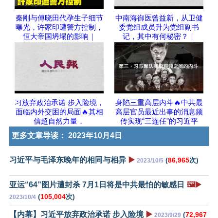
秦刚与傅晓田代孕生子细节
中南海御医曾益新，从卫健
曝光，许家印遭警方控制，
委党组成员升为党组副书
恒大帝国坍塌的影响｜
记，其中有何秘密？｜
习放弃政治承诺 步入险境，
身陷三重高层内斗🔥中共最
面临内外交困的局面🔥其相
高层官员最近出事的消息频
信超自然力量，
传实现“三连任”的习近平
更多文章导读：
2023年10月4日
习近平与毛泽东晚年的相同与相异
▶️
(
86,965
次)
2023/10/5
亚运“64”图片遭封杀 7月1日将是中共最怕的敏感日
🖼️▶️
(
105,004
次)
2023/10/4
【内幕】习近平放弃政治承诺 步入险境
▶️
(
72,967
2023/9/29