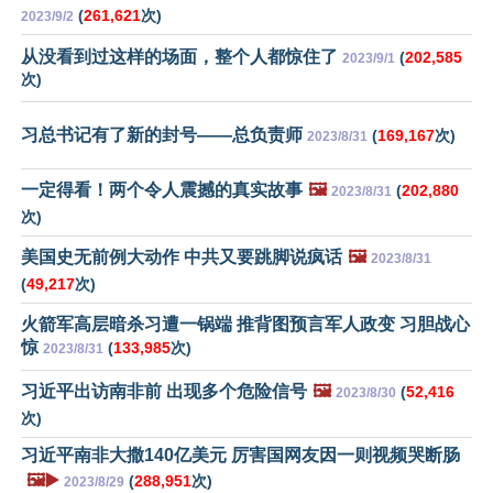
(
261,621
次)
2023/9/2
从没看到过这样的场面，整个人都惊住了
(
202,585
2023/9/1
次)
习总书记有了新的封号——总负责师
(
169,167
次)
2023/8/31
一定得看！两个令人震撼的真实故事
🖼️
(
202,880
2023/8/31
次)
美国史无前例大动作 中共又要跳脚说疯话
🖼️
2023/8/31
(
49,217
次)
火箭军高层暗杀习遭一锅端 推背图预言军人政变 习胆战心
惊
(
133,985
次)
2023/8/31
习近平出访南非前 出现多个危险信号
🖼️
(
52,416
2023/8/30
次)
习近平南非大撒140亿美元 厉害国网友因一则视频哭断肠
🖼️▶️
(
288,951
次)
2023/8/29