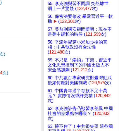
)
55. 李克強與習不同調 突然離世
網上一片驚疑 (
122,477
次)
56. 保密法要修改 暴露習近平一軟
肋
▶️
(
122,301
次)
57. 美前副國安顧問博明：現在不
是美中緩和的時候 (
121,599
次)
58. 辛灝年揭穿小米加步槍的真
相：中共執政沒有合法性
(
121,480
次)
次)
59. 不只是「崇禎」下架，習近平
文化思想控制下的中國出版人不
安全感加劇 (
121,212
次)
54
次)
60. 中共數百專家研究對臺灣動武
後如何應對美國制裁 (
120,975
次)
61. 中國青年過半存款不足十萬
元？ 實際情況或許更糟 (
120,942
次)
62. 李克強訃告凸顯習李差異 中國
社會的臨爆點在哪裏？ (
120,932
次)
63. 撐不住了！中共很失望 這些國