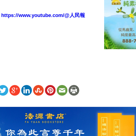
：
https://www.youtube.com/@人民報
ww.renminbao.com/rmb/articles/2023/10/28/78416b.html