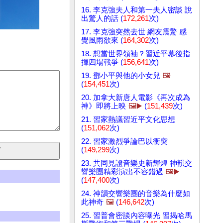
16. 李克強夫人和第一夫人密談 說
出驚人的話 (
172,261
次)
17. 李克強突然去世 網友震驚 感
覺風雨欲來 (
164,302
次)
18. 想當世界領袖？習近平幕後指
揮四場戰爭 (
156,641
次)
19. 鄧小平與他的小女兒
🖼️
(
154,451
次)
20. 加拿大新唐人電影《再次成為
神》即將上映
🖼️▶️
(
151,439
次)
21. 習家熱議習近平文化思想
(
151,062
次)
22. 習家激烈爭論巴以衝突
(
149,299
次)
23. 共同見證音樂史新輝煌 神韻交
響樂團精彩演出不容錯過
🖼️▶️
(
147,400
次)
24. 神韻交響樂團的音樂為什麼如
此神奇
🖼️
(
146,642
次)
25. 習普會密談內容曝光 習揭哈馬