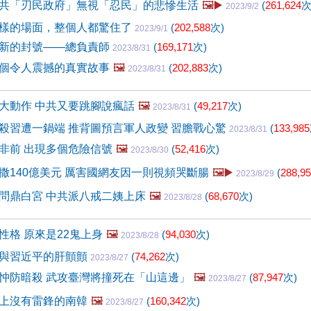
共「刃民政府」無視「忍民」的悲慘生活
🖼️▶️
(
261,624
次
2023/9/2
樣的場面，整個人都驚住了
(
202,588
次)
2023/9/1
新的封號——總負責師
(
169,171
次)
2023/8/31
個令人震撼的真實故事
🖼️
(
202,883
次)
2023/8/31
大動作 中共又要跳腳說瘋話
🖼️
(
49,217
次)
2023/8/31
殺習遭一鍋端 推背圖預言軍人政變 習膽戰心驚
(
133,985
2023/8/31
非前 出現多個危險信號
🖼️
(
52,416
次)
2023/8/30
撒140億美元 厲害國網友因一則視頻哭斷腸
🖼️▶️
(
288,9
2023/8/29
問鼎白宮 中共派八戒二姨上床
🖼️
(
68,670
次)
2023/8/28
性格 原來是22鬼上身
🖼️
(
94,030
次)
2023/8/28
與習近平的肝顫顫
(
74,262
次)
2023/8/27
忡防暗殺 武攻臺灣將撞死在「山這邊」
🖼️
(
87,947
次)
2023/8/27
上沒有雷鋒的南韓
🖼️
(
160,342
次)
2023/8/27