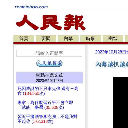
首頁
要聞
內幕
時事
幽默
2023年10月28日
內幕越扒越
重點推薦文章
2023年10月28日
死因成謎的不只李克強 還有三高
官 (
134,550
次)
專家：為什麼習近平不會立即
「武統」臺灣 (
35,608
次)
習近平灑酒祭李克強：不是我對
不起你 (
172,318
次)