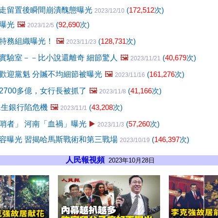
走留置後瞬間崩潰醜態曝光
(
172,512
次)
2023/12/10
曝光
🖼️
(
92,690
次)
2023/12/5
特務組織曝光！
🖼️
(
128,731
次)
2023/11/23
實驗室－－比小說還離奇 細節驚人
🖼️
(
40,679
次)
2023/11/21
歡迎黨魁 分贓不均細節被曝光
🖼️
(
161,276
次)
2023/11/16
2700多億，女行長被抓了
🖼️
(
41,166
次)
2023/11/8
民生銀行陷危機
🖼️
(
43,208
次)
2023/11/1
哨者」 河南「血禍」曝光
▶️
(
57,260
次)
2023/11/3
容曝光 習揭哈馬斯戰術和第三戰場
(
146,397
次)
2023/10/19
人民報視頻
2023年10月28日