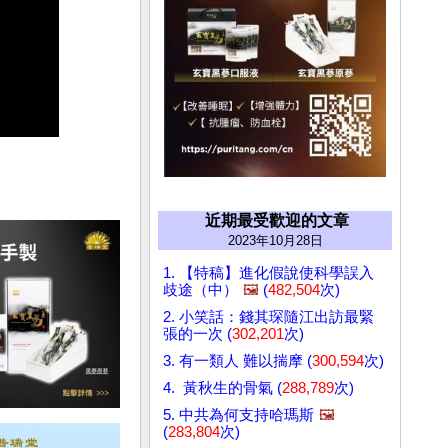
近期最受歡迎的文章
2023年10月28日
1. 【特稿】進化假說使科學誤入
歧途（中）
🖼️
(
482,504
次)
2. 小笑話：錢其琛隨江出訪最緊
張的一次 (
302,201
次)
3. 有一類人 難以揣摩 (
300,594
次)
4. 黃秋生的骨氣 (
288,789
次)
5. 中共為何支持哈瑪斯
🖼️
(
283,804
次)