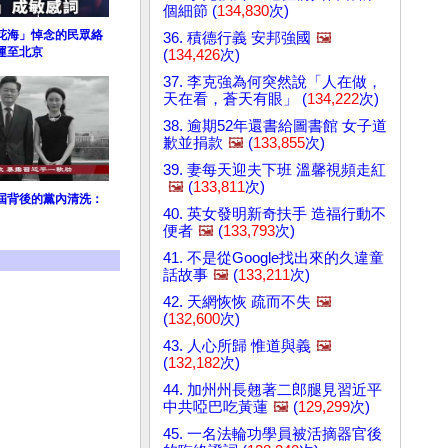
個細節 (
134,830
次)
花海」悼念的民眾絡
36. 積德行義 安邦強國
🖼️
運至北京
(
134,426
次)
37. 李克強為何突然說「人在做，
天在看，蒼天有眼」 (
134,222
次)
38. 逾期52年還書給圖書館 女子道
歉並捐款
🖼️
(
133,855
次)
39. 妻每天迎夫下班 溫馨視頻走紅
🖼️
(
133,811
次)
屆背後的黨內清洗：
40. 英女發明新奇扶手 造福行動不
便者
🖼️
(
133,793
次)
41. 不是從Google找出來的久違童
話故事
🖼️
(
133,211
次)
42. 天網恢恢 疏而不失
🖼️
(
132,600
次)
43. 人心所歸 惟道與義
🖼️
(
132,182
次)
44. 加州州長翹著二郎腿見習近平
中共啞巴吃黃蓮
🖼️
(
129,299
次)
45. 一名法輪功學員被活摘器官後