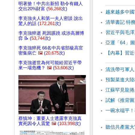
明著搶！中共出新招 勒令有錢人
交出20%財富 (
56,268
次)
越來越多中國
李克強夫人和第一夫人密談 說出
清華書記 特
驚人的話 (
172,261
次)
習近平與毛澤
李克強猝逝 死因蹊蹺 或涉高層博
弈 📝 (
53,744
次)
亞運「64」
李克強猝死 66名中共省部級高官
【內幕】習近
密集病亡
🖼️
(
20,675
次)
李克強逝世為何可能給習近平帶
來一場危機？
🖼️
(
53,606
次)
清洗帶弓軍人
預製菜進大陸
江蘇罕見龍捲
試解《推背圖
一碗水端平！
蔡慎坤：重要人士透露李克強真
實死因令人震驚
🖼️
(
103,998
次)
聽信共產黨大