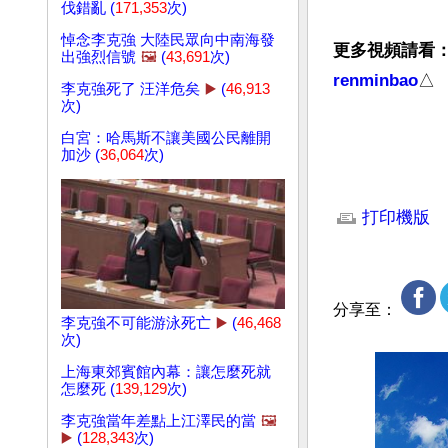
伐錯亂 (
171,353
次)
悼念李克強 大陸民眾向中南海發
更多視頻請看
出強烈信號
🖼️
(
43,691
次)
renminbao
李克強死了 汪洋危矣
▶️
(
46,913
次)
白宮：哈馬斯不讓美國公民離開
加沙 (
36,064
次)
文章網址: http://w
打印機版
分享至：
李克強不可能游泳死亡
▶️
(
46,468
次)
上海東郊賓館內幕：讓怎麼死就
怎麼死 (
139,129
次)
李克強當年差點上江澤民的當
🖼️
▶️
(
128,343
次)