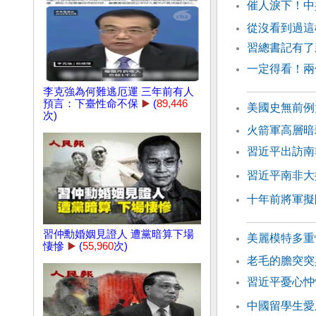
催人淚下！中
從沒看到過這
習總書記有了
一定得看！兩
李克強為何難逃厄運 三年前有人
預言：下臺性命不保
▶️
(
89,446
美國史無前例
次)
火箭軍高層暗
習近平出訪南
習近平南非大
十年前將軍擬
習仲勳婚姻見證人 遭黨暗算下場
美麗模特多重
悽慘
▶️
(
55,960
次)
老毛的膽突突
習近平憂心忡
中國留學生愛