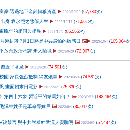
富豪 透過地下金錢轉移資產
▶️
(
67,783
次)
2023/10/20
務出身 袁永熙之悲催人生
▶️
(
71,561
次)
2023/10/17
東晚年的相同與相異
▶️
(
86,965
次)
2023/10/5
圖片遭封殺 7月1日將是中共最怕的敏感日
🖼️▶️
(
105,004
次
2023/10/4
平放棄政治承諾 步入險境
▶️
(
72,967
次)
2023/9/29
 習近平著魔
▶️
(
74,501
次)
2023/9/28
校園 家長強烈抵制 網友炮轟
▶️
(
74,561
次)
2023/9/24
風 畫面如末日電影
▶️
(
75,330
次)
2023/9/21
》第四十六象 習近平的結局如何？
🖼️
(
193,464
次)
2023/9/16
毛澤東嫂子是革命專嫁戶
🖼️
(
80,047
次)
2023/9/4
V被禁言 與中共對着幹武漢人變聰明
🖼️
(
57,487
次)
2023/9/2