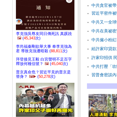
中共貪官被帶
習近平密件被
中共又一全球
中共在美祕密
李克強吳尊友同日傳死訊 真蹊蹺
🖼️
(
45,343
次)
中共僱小粉紅
李尚福秦剛欲舉大事 奉李克強為
給許家印貸款
君 導致克強遭暗殺 (
88,811
次)
許家印招供 
拜登接見王毅 白宮聲明不足百字
釋放何種信號？
🖼️
(
45,040
次)
中共打壓「吹
普京真命危？習近平見的普京是
習普會密談內
替身？
🖼️▶️
(
50,278
次)