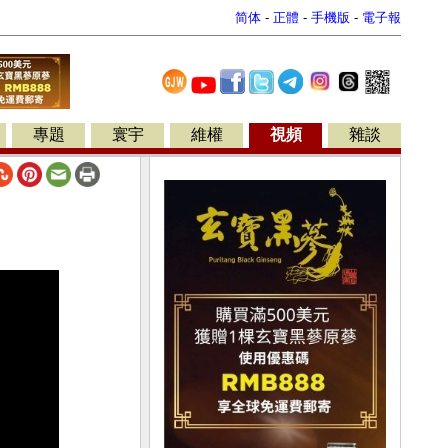
简体
-
正體
-
手機版
-
電子報
專題
寰宇
維權
視頻
雜談