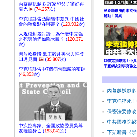
內幕越扒越多 許家印父子癖好再
曝光
▶️
(
74,257
次)
民衆繼續湧向李克強
湧動！詭異
李克強訃告凸顯習李差異 中國社
會的臨爆點在哪裏？ (
120,932
次)
大規模封殺討論，為什麼李克強
之死讓他們如臨大敵？ (
120,371
次)
習放軟身段 派王毅赴美求與拜登
11月見面
🖼️
(
39,807
次)
💥李克強猝死！中
平臺網友對李克強之
李克強訃告中7個病句隱藏的密碼
(
46,353
次)
內幕越扒越多
李克強猝死！
保密法要修改
中共國務院祕
中疾控專家、全國政協委員吳尊
友罹癌身亡 (
193,041
次)
下架新書《崇