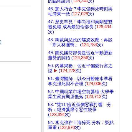
的臨終證詞 (
128,240
次)
46. 驚人巧合？李克強猝死時刻與
毛澤東一致 (
127,029
次)
47. 歷史罕見！李尚福和秦剛雙雙
被免職 成為最短命部長 (
126,434
次)
48. 獨裁與惡政的螺旋效應：再談
)
「斯大林邏輯」 (
124,784
次)
49. 罷免國防部長是習近平動盪新
趨勢的開始 (
124,356
次)
50. 內幕揭祕：習近平偏愛行宮之
謎
▶️
(
124,278
次)
51. 臺灣醫師：以今日醫療水準看
李克強死因不合理 (
124,006
次)
52. 中國就業市場空前萎縮 大學畢
業生薪資期望低落 (
123,712
次)
53. "雙11"臨近低價惡戰打響 分
析：經濟萎靡引惡性競爭
(
123,391
次)
54. 李克強在上海猝死 分析：疑點
重重 (
122,670
次)