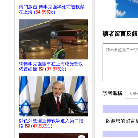
內鬥激烈 傳李克強猝死前被軟禁
在上海 (
64,596
次)
讀者留言反饋
網傳李克強靈車在上海曙光醫院
佈置細節
🖼️
(
87,975
次)
讀者暱稱:
以色列總理宣佈戰爭進入第二階
歡迎您的留言
段
🖼️
(
47,883
次)