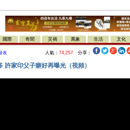
國際
奇聞
災禍
萬象
生活
文化
人氣：
74,257
分享：
發表
多 許家印父子癖好再曝光（視頻）