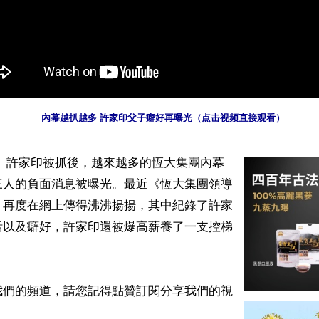
 內幕越扒越多 許家印父子癖好再曝光（点击视频直接观看）
】 許家印被抓後，越來越多的恆大集團內幕
三人的負面消息被曝光。最近《恆大集團領導
》再度在網上傳得沸沸揚揚，其中紀錄了許家
活以及癖好，許家印還被爆高薪養了一支控梯
我們的頻道，請您記得點贊訂閱分享我們的視