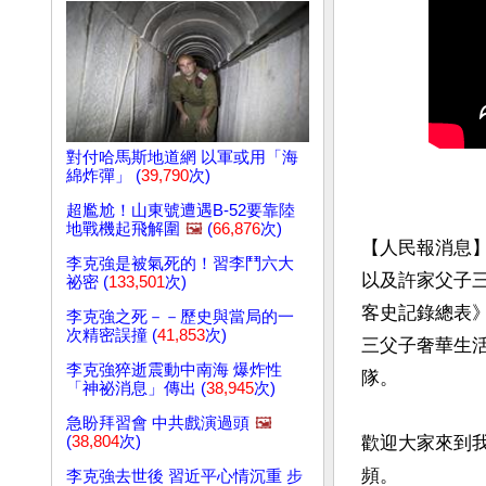
對付哈馬斯地道網 以軍或用「海
綿炸彈」 (
39,790
次)
超尷尬！山東號遭遇B-52要靠陸
地戰機起飛解圍
🖼️
(
66,876
次)
【人民報消息
李克強是被氣死的！習李鬥六大
以及許家父子
祕密 (
133,501
次)
客史記錄總表
李克強之死－－歷史與當局的一
次精密誤撞 (
41,853
次)
三父子奢華生
李克強猝逝震動中南海 爆炸性
隊。

「神祕消息」傳出 (
38,945
次)
急盼拜習會 中共戲演過頭
🖼️
(
38,804
次)
歡迎大家來到
頻。

李克強去世後 習近平心情沉重 步