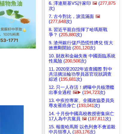
6. 澤連斯基VS許家印
🖼️
(
277,875
次)
7. 古今對比，淚流滿面
🖼️
(
277,648
次)
8. 習近平親自指揮了哈瑪斯戰
爭？ (
205,880
次)
9. 滄州銀行儲戶恐慌性擠兌 恆大
效應剛開始 (
201,120
次)
10. 財政和金融失衡 中國面臨系統
性風險 (
200,508
次)
11. 2020至2022年追查國際 對中
共活摘法輪功學員器官現狀調查
綜述 (
195,681
次)
12. 只一人存活！網曝中共核潛艦
出事全過程
🖼️▶️
(
194,723
次)
13. 中疾控專家、全國政協委員吳
尊友罹癌身亡 (
193,041
次)
14. 十月份中國高校教授密集病亡
17人為中共黨員
🖼️
(
187,811
次)
15. 報復哈馬斯 以色列會不會追殺
中共領導人 (
183,176
次)