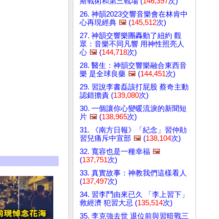
斯戰術和第三戰場 (
146,397
次)
26. 神韻2023交響音樂會在林肯中
心再現經典
🖼️
(
145,512
次)
27. 神韻交響樂團轟動了紐約 觀
眾：音樂不同凡響 用神性照亮人
心
🖼️
(
144,718
次)
28. 醫生：神韻交響樂融合東西音
樂 是全球良藥
🖼️
(
144,451
次)
29. 習說李書磊該打屁股 蔡奇主動
認錯擔責 (
139,080
次)
30. 一個讓你心變暖流淚的新聞短
片
🖼️
(
138,965
次)
31. 《南方日報》「紀念」習仲勛
習兒痛斥中宣部
🖼️
(
138,104
次)
32. 寬容也是一種幸福
🖼️
(
137,751
次)
33. 真實故事：神教我們這樣看人
(
137,497
次)
34. 習李鬥由來已久 「李上習下」
救經濟 犯習大忌 (
135,514
次)
35. 李克強去世 退位前與習暗戰三