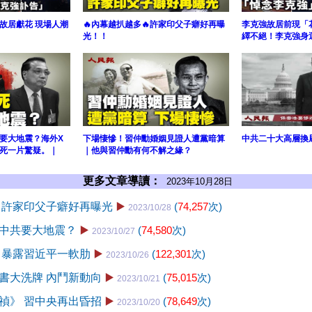
故居獻花 現場人潮
🔥內幕越扒越多🔥許家印父子癖好再曝
李克強故居前現「
光！！
繹不絕！李克強身
共要大地震？海外X
下場悽慘！習仲勳婚姻見證人遭黨暗算
中共二十大高層換
死一片驚疑。｜
｜他與習仲勳有何不解之緣？
更多文章導讀：
2023年10月28日
 許家印父子癖好再曝光
▶️
(
74,257
次)
2023/10/28
中共要大地震？
▶️
(
74,580
次)
2023/10/27
 暴露習近平一軟肋
▶️
(
122,301
次)
2023/10/26
書大洗牌 內鬥新動向
▶️
(
75,015
次)
2023/10/21
禎》 習中央再出昏招
▶️
(
78,649
次)
2023/10/20