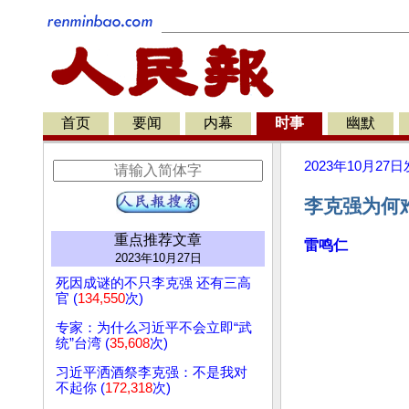
首页
要闻
内幕
时事
幽默
2023年10月27日
李克强为何
重点推荐文章
雷鸣仁
2023年10月27日
死因成谜的不只李克强 还有三高
官 (
134,550
次)
专家：为什么习近平不会立即“武
统”台湾 (
35,608
次)
习近平洒酒祭李克强：不是我对
不起你 (
172,318
次)