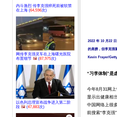
内斗激烈 传李克强猝死前被软禁
在上海 (
64,596
次)
2022 年 10
的肩膀，但李克强紧
网传李克强灵车在上海曙光医院
Kevin Frayer/Gett
布置细节
🖼️
(
87,975
次)
“习李体制”是
今年8月31网
显示出健康相
以色列总理宣布战争进入第二阶
中国网络上很
段
🖼️
(
47,883
次)
前搜索“李克强