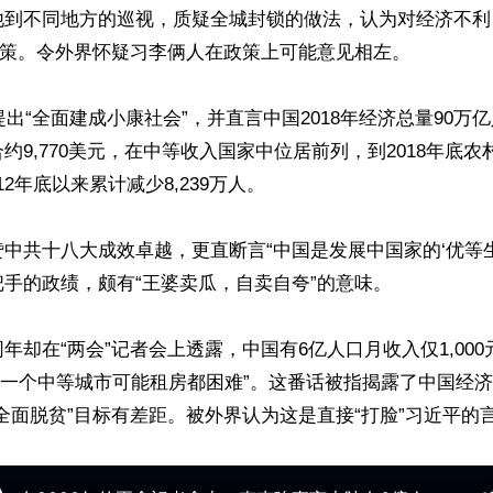
他到不同地方的巡视，质疑全城封锁的做法，认为对经济不利
政策。令外界怀疑习李俩人在政策上可能意见相左。

年提出“全面建成小康社会”，并直言中国2018年经济总量90万
约9,770美元，在中等收入国家中位居前列，到2018年底
012年底以来累计减少8,239万人。

中共十八大成效卓越，更直断言“中国是发展中国家的‘优等生
手的政绩，颇有“王婆卖瓜，自卖自夸”的意味。

年却在“两会”记者会上透露，中国有6亿人口月收入仅1,00
0元在一个中等城市可能租房都困难”。这番话被指揭露了中国经