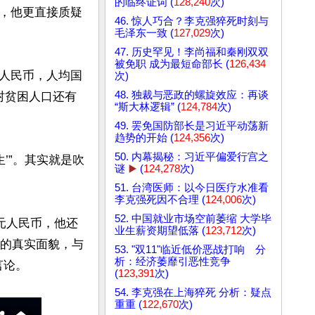
的临终证词 (
128,240
次)
，他更直接质疑
46. 惊人巧合？李克强猝死时刻与
毛泽东一致 (
127,029
次)
47. 历史罕见！李尚福和秦刚双双
被免职 成为最短命部长 (
126,434
亿人民币，人均国
次)
48. 独裁与恶政的螺旋效应：再谈
农村贫困人口还有
“斯大林逻辑” (
124,784
次)
49. 罢免国防部长是习近平动荡新
趋势的开始 (
124,356
次)
50. 内幕揭秘：习近平偏爱行宫之
’”。其实就是吹
谜
▶️
(
124,278
次)
51. 台湾医师：以今日医疗水准看
李克强死因不合理 (
124,006
次)
52. 中国就业市场空前萎缩 大学毕
0元人民币，他还
业生薪资期望低落 (
123,712
次)
济的真实面貌，与
53. "双11"临近低价恶战打响 分
析：经济萎靡引恶性竞争
(
123,391
次)
54. 李克强在上海猝死 分析：疑点
重重 (
122,670
次)