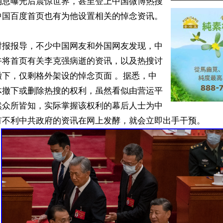
消息曝光后震惊世界，甚至登上中国微博热搜
国百度首页也有为他设置相关的悼念资讯。

时报报导，不少中国网友和外国网友发现，中
午将首页有关李克强病逝的资讯，以及热搜讨
撤下，仅剩格外架设的悼念页面 。据悉，中
体撤下或删除热搜的权利，虽然看似由营运平
然众所皆知，实际掌握该权利的幕后人士为中