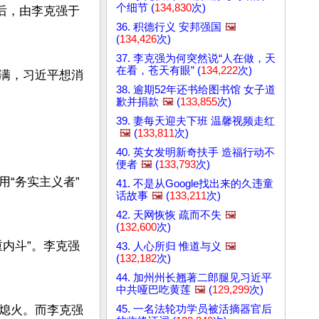
个细节 (
134,830
次)
，由李克强于 
36. 积德行义 安邦强国
🖼️
(
134,426
次)
37. 李克强为何突然说“人在做，天
在看，苍天有眼” (
134,222
次)
满，习近平想消
38. 逾期52年还书给图书馆 女子道
歉并捐款
🖼️
(
133,855
次)
39. 妻每天迎夫下班 温馨视频走红
🖼️
(
133,811
次)
40. 英女发明新奇扶手 造福行动不
便者
🖼️
(
133,793
次)
“务实主义者”
41. 不是从Google找出来的久违童
话故事
🖼️
(
133,211
次)
42. 天网恢恢 疏而不失
🖼️
(
132,600
次)
内斗”。李克强
43. 人心所归 惟道与义
🖼️
(
132,182
次)
44. 加州州长翘著二郎腿见习近平
中共哑巴吃黄莲
🖼️
(
129,299
次)
45. 一名法轮功学员被活摘器官后
熄火。而李克强