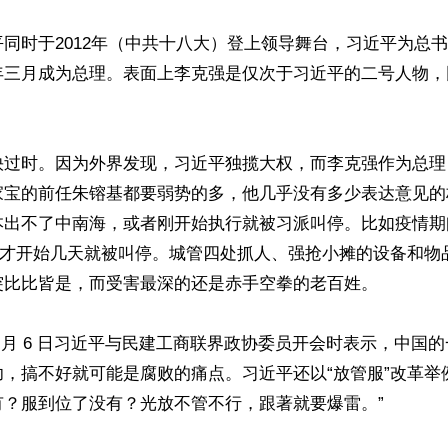
同时于2012年（中共十八大）登上领导舞台，习近平为总
年三月成为总理。表面上李克强是仅次于习近平的二号人物，


快过时。因为外界发现，习近平独揽大权，而李克强作为总理
家宝的前任朱镕基都要弱势的多，他几乎没有多少表达意见的
本出不了中南海，或者刚开始执行就被习派叫停。比如疫情期
，但才开始几天就被叫停。城管四处抓人、强抢小摊的设备和物
突比比皆是，而受害最深的还是赤手空拳的老百姓。

 月 6 日习近平与民建工商联界政协委员开会时表示，中国
，搞不好就可能是腐败的痛点。习近平还以“放管服”改革举
？服到位了没有？光放不管不行，跟著就要爆雷。”
