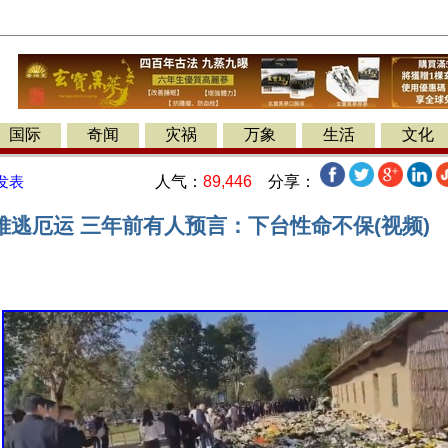
国际
奇闻
灾祸
万象
生活
文化
人气：
89,446
分享：
发表
难逃厄运 三年前有人预言：下台性命不保(视频)