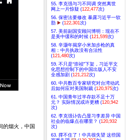
55. 李克强与习不同调 突然离世
网上一片惊疑 (
122,477
次)
56. 保密法要修改 暴露习近平一软
肋
▶️
(
122,301
次)
57. 美前副国安顾问博明：现在不
是美中缓和的时候 (
121,599
次)
58. 辛灏年揭穿小米加步枪的真
相：中共执政没有合法性
(
121,480
次)
59. 不只是“崇祯”下架，习近平文
化思想控制下的中国出版人不安
全感加剧 (
121,212
次)
60. 中共数百专家研究对台湾动武
后如何应对美国制裁 (
120,975
次)
61. 中国青年过半存款不足十万
元？ 实际情况或许更糟 (
120,942
次)
62. 李克强讣告凸显习李差异 中国
社会的临爆点在哪里？ (
120,932
人间的烟火，中国
次)
63. 撑不住了！中共很失望 这些国