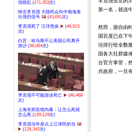
李克强去世的
伐错乱 (
171,353
次)
第一名，就连中
悼念李克强 大陆民众向中南海发
出强烈信号
🖼️
(
43,691
次)
李克强死了 汪洋危矣
▶️
(
46,913
然而，据自由
次)
国百度已在下
白宫：哈马斯不让美国公民离开
论排行给全数
加沙 (
36,064
次)
国各大社群媒
台官方掌管，
李克强不可能游泳死亡
▶️
(
46,468
次)
上海东郊宾馆内幕：让怎么死就
怎么死 (
139,129
次)
李克强当年差点上江泽民的当
🖼️
▶️
(
128,343
次)