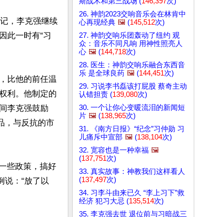
斯战术和第三战场 (
146,397
次)
26. 神韵2023交响音乐会在林肯中
书记，李克强继续
心再现经典
🖼️
(
145,512
次)
因此一时有“习
27. 神韵交响乐团轰动了纽约 观
众：音乐不同凡响 用神性照亮人
心
🖼️
(
144,718
次)
28. 医生：神韵交响乐融合东西音
乐 是全球良药
🖼️
(
144,451
次)
，比他的前任温
29. 习说李书磊该打屁股 蔡奇主动
权利。他制定的
认错担责 (
139,080
次)
30. 一个让你心变暖流泪的新闻短
间李克强鼓励
片
🖼️
(
138,965
次)
品，与反抗的市
31. 《南方日报》“纪念”习仲勋 习
儿痛斥中宣部
🖼️
(
138,104
次)
32. 宽容也是一种幸福
🖼️
(
137,751
次)
的一些政策，搞好
33. 真实故事：神教我们这样看人
(
137,497
次)
例说：“放了以
34. 习李斗由来已久 “李上习下”救
经济 犯习大忌 (
135,514
次)
35. 李克强去世 退位前与习暗战三