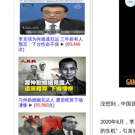
李克强为何难逃厄运 三年前有人
预言：下台性命不保
▶️
(
89,446
次)
习仲勋婚姻见证人 遭党暗算下场
没想到，中国韭
凄惨
▶️
(
55,960
次)
2020年6月
的生机”，引发