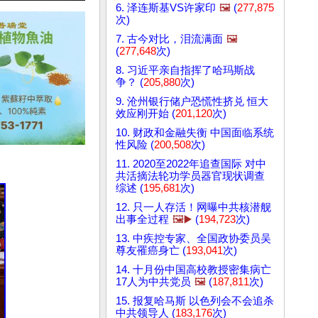
6. 泽连斯基VS许家印
🖼️
(
277,875
次)
7. 古今对比，泪流满面
🖼️
(
277,648
次)
8. 习近平亲自指挥了哈玛斯战
争？ (
205,880
次)
9. 沧州银行储户恐慌性挤兑 恒大
效应刚开始 (
201,120
次)
10. 财政和金融失衡 中国面临系统
性风险 (
200,508
次)
11. 2020至2022年追查国际 对中
共活摘法轮功学员器官现状调查
综述 (
195,681
次)
12. 只一人存活！网曝中共核潜舰
出事全过程
🖼️▶️
(
194,723
次)
13. 中疾控专家、全国政协委员吴
尊友罹癌身亡 (
193,041
次)
14. 十月份中国高校教授密集病亡
17人为中共党员
🖼️
(
187,811
次)
15. 报复哈马斯 以色列会不会追杀
中共领导人 (
183,176
次)