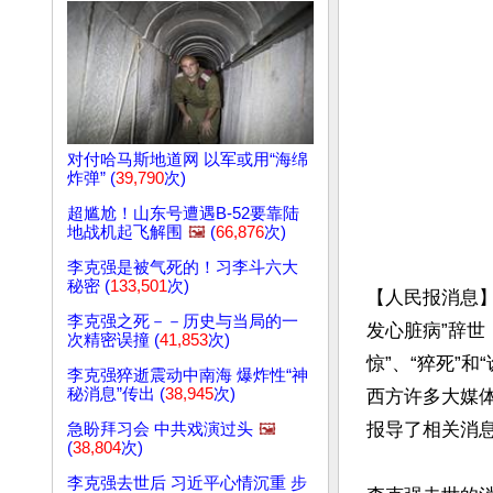
对付哈马斯地道网 以军或用“海绵
炸弹” (
39,790
次)
超尴尬！山东号遭遇B-52要靠陆
地战机起飞解围
🖼️
(
66,876
次)
李克强是被气死的！习李斗六大
秘密 (
133,501
次)
【人民报消息】
李克强之死－－历史与当局的一
发心脏病”辞世
次精密误撞 (
41,853
次)
惊”、“猝死”
李克强猝逝震动中南海 爆炸性“神
秘消息”传出 (
38,945
次)
西方许多大媒体
报导了相关消息
急盼拜习会 中共戏演过头
🖼️
(
38,804
次)
李克强去世后 习近平心情沉重 步