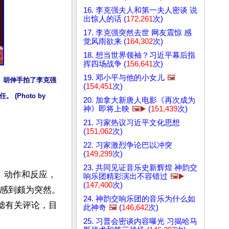
16. 李克强夫人和第一夫人密谈 说
出惊人的话 (
172,261
次)
17. 李克强突然去世 网友震惊 感
觉风雨欲来 (
164,302
次)
18. 想当世界领袖？习近平幕后指
挥四场战争 (
156,641
次)
19. 邓小平与他的小女儿
🖼️
走。胡伸手拍了李克强
(
154,451
次)
hoto by 
20. 加拿大新唐人电影《再次成为
神》即将上映
🖼️▶️
(
151,439
次)
21. 习家热议习近平文化思想
(
151,062
次)
22. 习家激烈争论巴以冲突
(
149,299
次)
23. 共同见证音乐史新辉煌 神韵交
、动作和反应，
响乐团精彩演出不容错过
🖼️▶️
(
147,400
次)
人感到颇为突然。
24. 神韵交响乐团的音乐为什么如
滤有关评论，目
此神奇
🖼️
(
146,642
次)
25. 习普会密谈内容曝光 习揭哈马