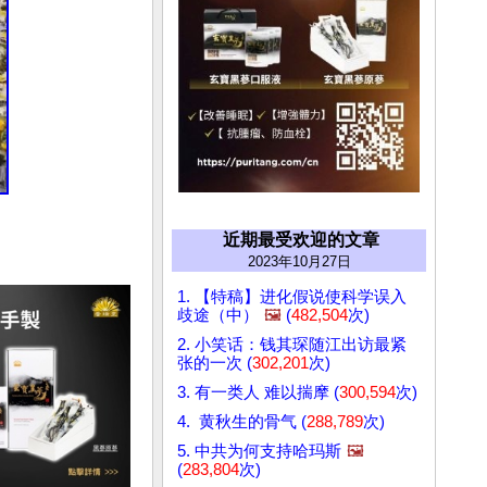
近期最受欢迎的文章
2023年10月27日
1. 【特稿】进化假说使科学误入
歧途（中）
🖼️
(
482,504
次)
2. 小笑话：钱其琛随江出访最紧
张的一次 (
302,201
次)
3. 有一类人 难以揣摩 (
300,594
次)
4. 黄秋生的骨气 (
288,789
次)
5. 中共为何支持哈玛斯
🖼️
(
283,804
次)