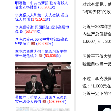
明著抢！中共出新招 勒令有钱人
对此有意见，
交出20%财富 (
56,268
次)
“均富去贫”的
李克强夫人和第一夫人密谈 说出
惊人的话 (
172,261
次)
习近平2020
李克强猝逝 死因蹊跷 或涉高层博
弈 📝 (
53,744
次)
内生产总值折合
李克强猝死 66名中共省部级高官
1,660万人，2
密集病亡
🖼️
(
20,675
次)
李克强逝世为何可能给习近平带
来一场危机？
🖼️
(
53,606
次)
习近平不仅大赞
嘘他自己当一把
不过，李克强同
说：“1,00
蔡慎坤：重要人士透露李克强真
实死因令人震惊
🖼️
(
103,998
次)