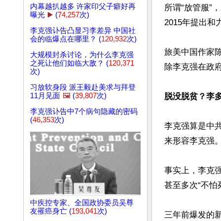
内幕越扒越多 许家印父子癖好再
所谓“放管服”
曝光
▶️
(
74,257
次)
2015年提出
李克强讣告凸显习李差异 中国社
会的临爆点在哪里？ (
120,932
次)
旅美中国作家
大规模封杀讨论，为什么李克强
之死让他们如临大敌？ (
120,371
除李克强在政府
次)
习放软身段 派王毅赴美求与拜登
脱没脱贫？李
11月见面
🖼️
(
39,807
次)
李克强讣告中7个病句隐藏的密码
(
46,353
次)
李克强算是中
来形容李克强。
事实上，李克
甚至多次“不怕
中疾控专家、全国政协委员吴尊
友罹癌身亡 (
193,041
次)
三年前爆发的