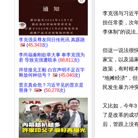
李克强与习近平
担任常委，次
李体制”的说法。
李克强吴尊友同日传死讯 真蹊跷
🖼️
(
45,343
次)
但这一说法很
李尚福秦刚欲举大事 奉李克强为
家宝，以及温
君 导致克强遭暗杀 (
88,811
次)
政策，有时根
拜登接见王毅 白宫声明不足百字
释放何种信号？
🖼️
(
45,040
次)
“地摊经济”
普京真命危？习近平见的普京是
民发生暴力冲
替身？
🖼️▶️
(
50,278
次)
又比如，今年3
了是改革的成功
后，管跟上没有