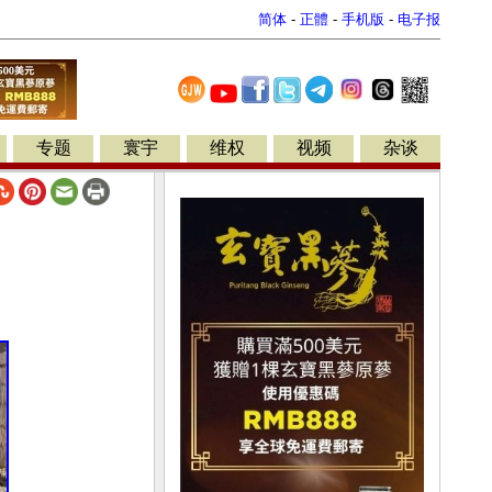
简体
-
正體
-
手机版
-
电子报
专题
寰宇
维权
视频
杂谈