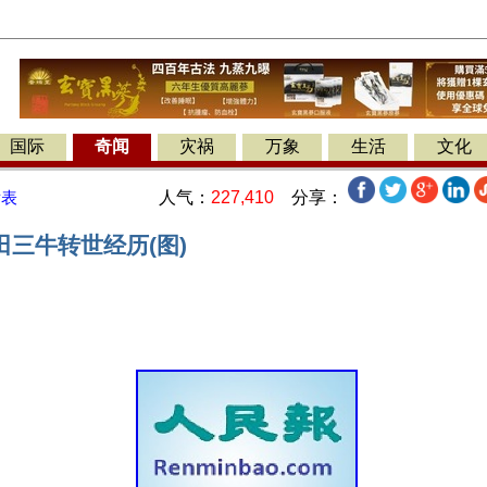
国际
奇闻
灾祸
万象
生活
文化
人气：
227,410
分享：
发表
三牛转世经历(图)