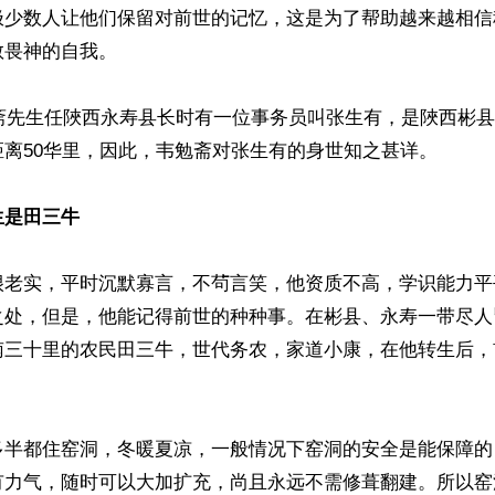
极少数人让他们保留对前世的记忆，这是为了帮助越来越相信
畏神的自我。

勉斋先生任陜西永寿县长时有一位事务员叫张生有，是陜西彬
离50华里，因此，韦勉斋对张生有的身世知之甚详。

生是田三牛
很老实，平时沉默寡言，不茍言笑，他资质不高，学识能力平
之处，但是，他能记得前世的种种事。在彬县、永寿一带尽人
南三十里的农民田三牛，世代务农，家道小康，在他转生后，
多半都住窑洞，冬暖夏凉，一般情况下窑洞的安全是能保障的
有力气，随时可以大加扩充，尚且永远不需修葺翻建。所以窑