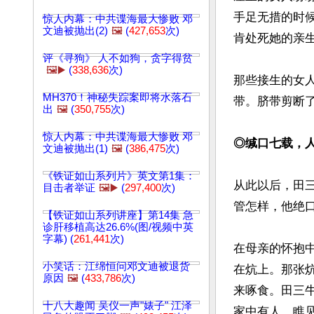
手足无措的时
惊人内幕：中共谍海最大惨败 邓
文迪被抛出(2)
🖼️
(
427,653
次)
肯处死她的亲生
评《寻狗》 人不如狗，贪字得贫
🖼️▶️
(
338,636
次)
那些接生的女
MH370！神秘失踪案即将水落石
带。脐带剪断
出
🖼️
(
350,755
次)
惊人内幕：中共谍海最大惨败 邓
◎缄口七载，
文迪被抛出(1)
🖼️
(
386,475
次)
《铁证如山系列片》英文第1集：
从此以后，田
目击者举证
🖼️▶️
(
297,400
次)
管怎样，他绝口
【铁证如山系列讲座】第14集 急
诊肝移植高达26.6%(图/视频中英
字幕) (
261,441
次)
在母亲的怀抱
小笑话：江绵恒问邓文迪被退货
在炕上。那张
原因
🖼️
(
433,786
次)
来啄食。田三
十八大趣闻 吴仪一声"婊子" 江泽
家中有人，瞧