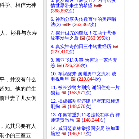
5. 贺岁新片《聚会Ⅱ》为何给疫
科学、相信无神
情世界带来生的希望
🖼️▶️
(
368,692
次)
6. 神韵分享失传数百年的美声唱
法(2)
🖼️▶️
(
363,362
次)
县人。彬县与永寿
7. 揭开诅咒的谜底！在两个悲惨
故事发生之后
🖼️
(
263,995
次)
8. 真实神奇的田三牛转世经历
🖼️
(
227,410
次)
9. 韩亚飞机失事 为何这一家均无
恙
🖼️
(
226,236
次)
10. 车祸醒来 澳洲男中文流利 成
电视明星
🖼️
(
219,844
次)
平，并没有什么
11. 被长沙警方刑拘 谢阳住处一片
皆知。他的前生
狼藉
🖼️
(
158,971
次)
前世妻子儿女俱
12. 揭成都别墅违建 记者宋阳标遭
刑拘
🖼️
(
148,976
次)
13. 冬奥前重判11名法轮功学员 律
师谴责当局
🖼️
(
148,244
次)
，尤其只要有人
14. 咸阳范春林举报国安局 被加重
脑控
🖼️
(
146,517
次)
洞小的三室五