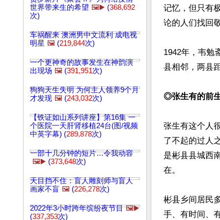
世界带来生的希望
🖼️▶️
(
368,692
记忆，但只有
次)
论的人们找回敬
车祸醒来 澳洲男中文流利 成电视
明星
🖼️
(
219,844
次)
1942年，韦
一个更神奇的故事发生在神韵演
县相邻，两县距
出现场
🖼️
(
391,951
次)
狗狗天生失明 为何主人领养9个月
◎张生有的前
才发现
🖼️
(
243,032
次)
【铁证如山系列讲座】第16集 一
张生有这个人
个医院一天肝肾移植24台(图/视频
中英字幕) (
289,878
次)
了不起的过人
一部十几分钟的短片…令我动容
是彬县县城西
🖼️▶️
(
373,648
次)
在。

天目挡不住：盲人雕刻师与盲人
画家不盲
🖼️
(
226,278
次)
彬县乡间居民
2022年3小时跨年缤纷夜节目
🖼️▶️
手、有时间、
(
337,353
次)