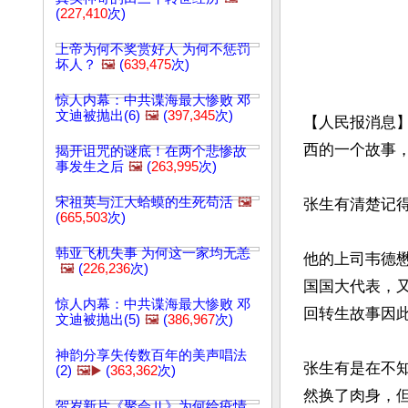
(
227,410
次)
上帝为何不奖赏好人 为何不惩罚
坏人？
🖼️
(
639,475
次)
惊人内幕：中共谍海最大惨败 邓
文迪被抛出(6)
🖼️
(
397,345
次)
【人民报消息
西的一个故事，
揭开诅咒的谜底！在两个悲惨故
事发生之后
🖼️
(
263,995
次)
宋祖英与江大蛤蟆的生死苟活
🖼️
张生有清楚记
(
665,503
次)
韩亚飞机失事 为何这一家均无恙
他的上司韦德
🖼️
(
226,236
次)
国国大代表，
惊人内幕：中共谍海最大惨败 邓
回转生故事因此
文迪被抛出(5)
🖼️
(
386,967
次)
神韵分享失传数百年的美声唱法
张生有是在不
(2)
🖼️▶️
(
363,362
次)
然换了肉身，
贺岁新片《聚会Ⅱ》为何给疫情