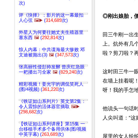
次)
评《抉择》：影片的这一幕最扣
◎刚出娘胎，
人心弦
🖼️▶️
(
314,689
次)
外星人为何要往她丈夫生殖器里
田三牛刚一出
塞东西
🖼️
(
292,814
次)
上。炕外有几
惊人内幕：中共谍海最大惨败 邓
啦？剪刀啦？再
文迪被抛出(3)
🖼️
(
347,573
次)
张高丽性侵彭帅发酵 曾庆红急眼
这时田三牛一
一耙搂出习全家
🖼️
(
829,240
次)
在墙上挂着呢
精彩视频！姜光宇的调侃笑死人
(图/4视频) (
361,220
次)
呀！我的手怎地
《铁证如山系列片》英文第2集：
令人震惊的活体器官摘取
🖼️▶️
他说头一句话
(
298,682
次)
人尖叫道：“这
【铁证如山系列讲座】第15集 一
台移植手术多个备用供体(图/视频
中英字幕) (
263,689
次)
屋里的女人纷