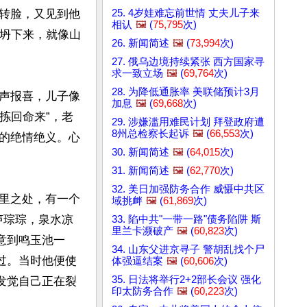
25. 4岁娃难忘前世情 丈夫儿子来
转脸，又见到他
相认
🖼️
(
75,795
次)
土坍下来，就像山
26. 新闻简述
🖼️
(
73,994
次)
27. 俄乌边境持续紧张 西方国家寻
求一致立场
🖼️
(
69,764
次)
28. 为降低通胀率 美联储预计3月
声报喜，儿子像
加息
🖼️
(
69,668
次)
拣回命来”，老
29. 涉嫌滥用难民计划 拜登政府遭
8州总检察长起诉
🖼️
(
66,553
次)
的绝情绝义。心
30. 新闻简述
🖼️
(
64,015
次)
31. 新闻简述
🖼️
(
62,770
次)
32. 美日加强防务合作 威慑中共区
里之处，有一个
域挑衅
🖼️
(
61,869
次)
声琮琮，泉水凉
33. 陷中共"一带一路"债务陷阱 斯
里兰卡濒破产
🖼️
(
60,823
次)
意到鸣玉池一
34. 山东父进京寻子 警胡乱找个尸
过。当时他便使
体强逼结案
🖼️
(
60,606
次)
35. 日法将举行2+2部长会议 强化
发觉自己正在裂
印太防务合作
🖼️
(
60,223
次)