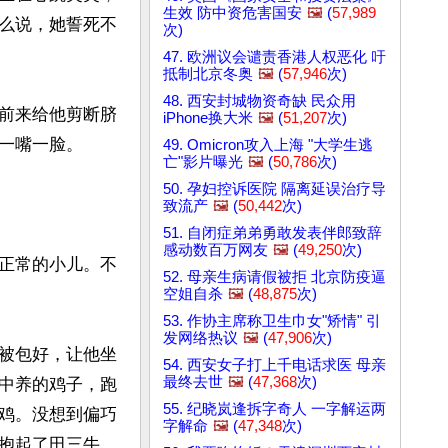
生效 防中资危害国安
🖼️
(
57,989
么说，她誓死不
次)
47. 欧洲议会谴责香港人权恶化 吁
抵制北京冬奥
🖼️
(
57,946
次)
48. 西安封城物资奇缺 民众用
前来给他剪断脐
iPhone换大米
🖼️
(
51,207
次)
一嘴一脸。

49. Omicron攻入上海 "大学生逃
亡"影片曝光
🖼️
(
50,786
次)
50. 孕妇控诉医院 隔离延误治疗导
致流产
🖼️
(
50,442
次)
51. 自闭症弟弟勇敢发表伴郎致辞
感动数百万网友
🖼️
(
49,250
次)
正常的小儿。不
52. 母亲生病请假被拒 北京防疫逼
空姐自杀
🖼️
(
48,875
次)
53. 作协主席称卫生巾女"矫情" 引
发网络热议
🖼️
(
47,906
次)
被包好，让他坐
54. 西安女子打上千电话求医 母亲
最终去世
🖼️
(
47,368
次)
中养的鸡子，跑
55. 纪晓岚逢拆字奇人 一字解运两
鸡。没想到偏巧
字解命
🖼️
(
47,348
次)
抱起了田三牛，