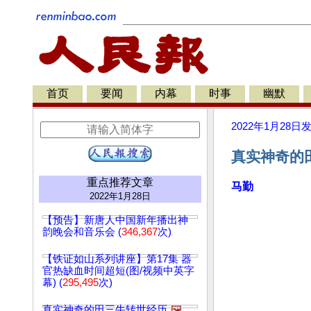
首页
要闻
内幕
时事
幽默
2022年1月28日
真实神奇的田
重点推荐文章
马勤
2022年1月28日
【预告】新唐人中国新年播出神
韵晚会和音乐会 (
346,367
次)
【铁证如山系列讲座】第17集 器
官热缺血时间超短(图/视频中英字
幕) (
295,495
次)
真实神奇的田三牛转世经历
🖼️