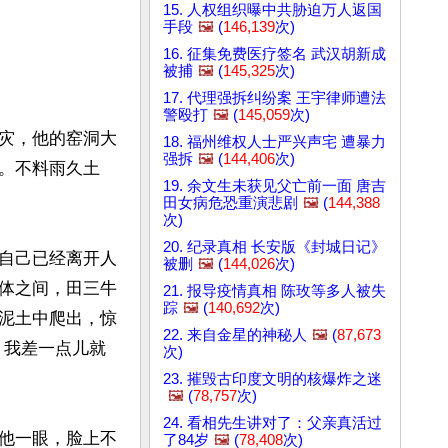
15. 人权组织曝中共胁迫万人返国
手段
🖼️
(
146,139
次)
16. 征集免费医疗签名 武汉胡新成
被捕
🖼️
(
145,325
次)
17. 代理强拆纠纷案 王宇律师遭法
警殴打
🖼️
(
145,059
次)
灾，他的窑洞大
18. 福州维权人士严兴声宅 遭暴力
强拆
🖼️
(
144,406
次)
。不料雨久土
19. 余文生未获见父亡前一面 唐吉
田女病危恐重演悲剧
🖼️
(
144,388
次)
20. 纪录真相 长安版《封城日记》
自己已经离开人
被删
🖼️
(
144,026
次)
体之间，田三牛
21. 报导疫情真相 陈玫等多人被失
踪
🖼️
(
140,692
次)
泥土中爬出，惊
22. 来自金星的神秘人
🖼️
(
87,673
，我差一点儿就
次)
23. 摧毁古印度文明的核爆炸之迷
🖼️
(
78,757
次)
24. 看相先生讲对了：父亲真活过
他一眼，脸上不
了84岁
🖼️
(
78,408
次)