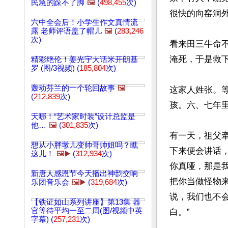
民急的跺不了脚
🖼️
(
498,455
次)
很快的向窑洞外
六中全会后！小学生作文真情流
露 老师评语盖了帽儿
🖼️
(
283,246
次)
看来田三牛命
淹死，于是救下
精彩绝伦！姜光宇大话米开朗基
罗 (图/3视频) (
185,804
次)
轰动芬兰的一个轮回故事
🖼️
这家人姓张。
(
212,839
次)
孩。六、七年里
天哪！“艺术家时装”设计总监是
他…
🖼️
(
301,835
次)
有一天，祖父
想从小胖墩儿变帅哥帅姐吗？瞧
下来便会讲话
这儿！
🖼️▶️
(
312,934
次)
你真哑，那是
新唐人感恩节今天播出神韵交响
把你当做怪物
乐团音乐会
🖼️▶️
(
319,684
次)
说，我们也不
【铁证如山系列讲座】第13集 器
官等待平均一至二周(图/视频中英
白。”

字幕) (
257,231
次)