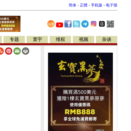
简体
-
正體
-
手机版
-
电子报
专题
寰宇
维权
视频
杂谈