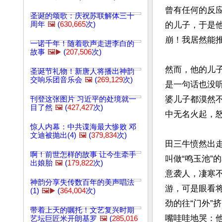
曾有任何的反
圣诞的颂歌：庆祝苏联解体三十
周年
🖼️
(
630,665
次)
的儿子，于是他
崩！我居然能推
一诺千年！随着歌声走进李白的
故事
🖼️▶️
(
207,506
次)
然而，他的儿
圣诞节礼物！新唐人将播出神韵
交响乐团音乐会
🖼️
(
269,129
次)
是一句话也没听
婆儿子都漠然
刊登这张图片 习近平的处境就一
目了然
🖼️
(
427,427
次)
中无名火起，怒
惊人内幕：中共谍海最大惨败 邓
文迪被抛出(4)
🖼️
(
379,834
次)
田三牛愤然出
啊！前世怎样的故事 让今生牵手
叫做“鸣玉池”
出娘胎
🖼️
(
179,822
次)
意袭人，凄寒
神韵分享失传数百年的美声唱法
游，可是眼看
(1)
🖼️▶️
(
364,004
次)
劲的往“门外
带着上天的嘱托！文艺复兴时期
嘴哇哇地哭：他
艺坛巨匠米开朗基罗
🖼️
(
285,016