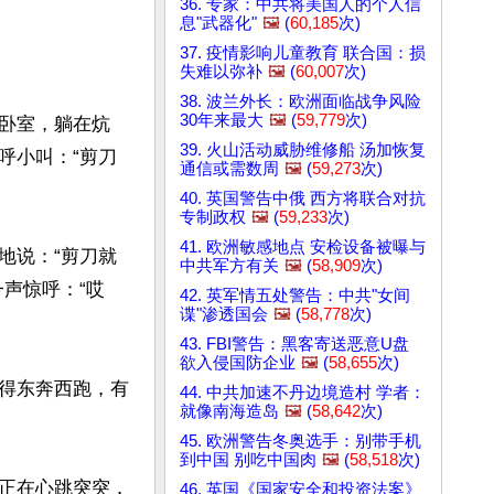
36. 专家：中共将美国人的个人信
息"武器化"
🖼️
(
60,185
次)
37. 疫情影响儿童教育 联合国：损
失难以弥补
🖼️
(
60,007
次)
38. 波兰外长：欧洲面临战争风险
30年来最大
🖼️
(
59,779
次)
卧室，躺在炕
39. 火山活动威胁维修船 汤加恢复
呼小叫：“剪刀
通信或需数周
🖼️
(
59,273
次)
40. 英国警告中俄 西方将联合对抗
专制政权
🖼️
(
59,233
次)
41. 欧洲敏感地点 安检设备被曝与
地说：“剪刀就
中共军方有关
🖼️
(
58,909
次)
声惊呼：“哎
42. 英军情五处警告：中共"女间
谍"渗透国会
🖼️
(
58,778
次)
43. FBI警告：黑客寄送恶意U盘
欲入侵国防企业
🖼️
(
58,655
次)
得东奔西跑，有
44. 中共加速不丹边境造村 学者：
就像南海造岛
🖼️
(
58,642
次)
45. 欧洲警告冬奥选手：别带手机
到中国 别吃中国肉
🖼️
(
58,518
次)
正在心跳突突，
46. 英国《国家安全和投资法案》