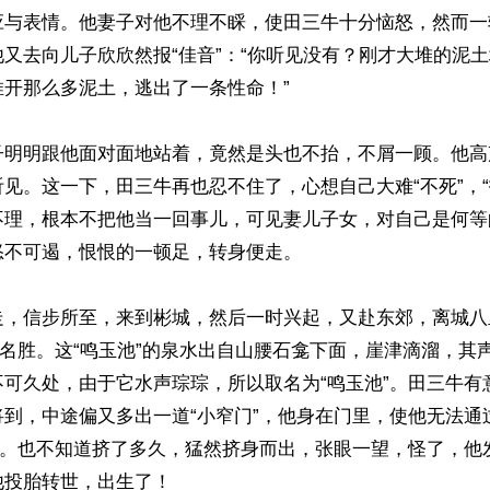
应与表情。他妻子对他不理不睬，使田三牛十分恼怒，然而一
又去向儿子欣欣然报“佳音”：“你听见没有？刚才大堆的泥
开那么多泥土，逃出了一条性命！”

子明明跟他面对面地站着，竟然是头也不抬，不屑一顾。他高
见。这一下，田三牛再也忍不住了，心想自己大难“不死”，“
不理，根本不把他当一回事儿，可见妻儿子女，对自己是何等
不可遏，恨恨的一顿足，转身便走。

走，信步所至，来到彬城，然后一时兴起，又赴东郊，离城八
的名胜。这“鸣玉池”的泉水出自山腰石龛下面，崖津滴溜，其
不可久处，由于它水声琮琮，所以取名为“鸣玉池”。田三牛有
将到，中途偏又多出一道“小窄门”，他身在门里，使他无法通
”挤。也不知道挤了多久，猛然挤身而出，张眼一望，怪了，他
投胎转世，出生了！
