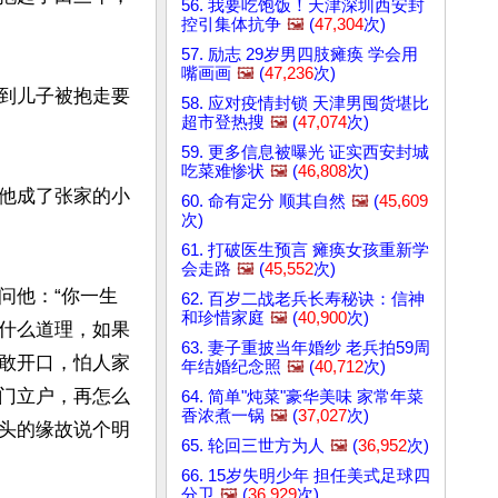
56. 我要吃饱饭！天津深圳西安封
控引集体抗争
🖼️
(
47,304
次)
57. 励志 29岁男四肢瘫痪 学会用
嘴画画
🖼️
(
47,236
次)
到儿子被抱走要
58. 应对疫情封锁 天津男囤货堪比
超市登热搜
🖼️
(
47,074
次)
59. 更多信息被曝光 证实西安封城
吃菜难惨状
🖼️
(
46,808
次)
他成了张家的小
60. 命有定分 顺其自然
🖼️
(
45,609
次)
61. 打破医生预言 瘫痪女孩重新学
会走路
🖼️
(
45,552
次)
问他：“你一生
62. 百岁二战老兵长寿秘诀：信神
和珍惜家庭
🖼️
(
40,900
次)
什么道理，如果
63. 妻子重披当年婚纱 老兵拍59周
敢开口，怕人家
年结婚纪念照
🖼️
(
40,712
次)
门立户，再怎么
64. 简单"炖菜"豪华美味 家常年菜
香浓煮一锅
🖼️
(
37,027
次)
头的缘故说个明
65. 轮回三世方为人
🖼️
(
36,952
次)
66. 15岁失明少年 担任美式足球四
分卫
🖼️
(
36,929
次)