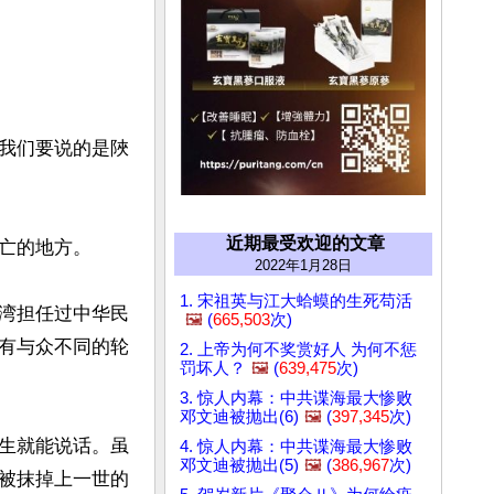
我们要说的是陜
近期最受欢迎的文章
亡的地方。

2022年1月28日
1. 宋祖英与江大蛤蟆的生死苟活
湾担任过中华民
🖼️
(
665,503
次)
有与众不同的轮
2. 上帝为何不奖赏好人 为何不惩
罚坏人？
🖼️
(
639,475
次)
3. 惊人内幕：中共谍海最大惨败
邓文迪被抛出(6)
🖼️
(
397,345
次)
生就能说话。虽
4. 惊人内幕：中共谍海最大惨败
邓文迪被抛出(5)
🖼️
(
386,967
次)
被抹掉上一世的