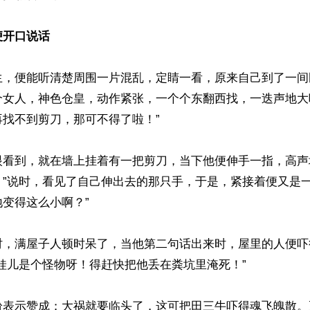
便开口说话
生，便能听清楚周围一片混乱，定睛一看，原来自己到了一间
个女人，神色仓皇，动作紧张，一个个东翻西找，一迭声地大
找不到剪刀，那可不得了啦！”

眼看到，就在墙上挂着有一把剪刀，当下他便伸手一指，高声
！”说时，看见了自己伸出去的那只手，于是，紧接着便又是一
变得这么小啊？”

时，满屋子人顿时呆了，当他第二句话出来时，屋里的人便吓
娃儿是个怪物呀！得赶快把他丢在粪坑里淹死！”

纷表示赞成；大祸就要临头了，这可把田三牛吓得魂飞魄散。