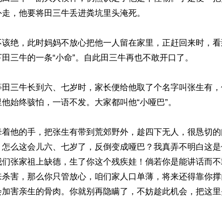
走，他要将田三牛丢进粪坑里头淹死。

不该绝，此时妈妈不放心把他一人留在家里，正赶回来时，看
田三牛的一条“小命”。自此田三牛再也不敢开口了。

等田三牛长到六、七岁时，家长便给他取了个名字叫张生有，
他始终骇怕，一语不发。大家都叫他“小哑巴”。

牵着他的手，把张生有带到荒郊野外，趁四下无人，很恳切的
，怎么这会儿六、七岁了，反倒变成哑巴？我真弄不明白这是
我们张家祖上缺德，生了你这个残疾娃！倘若你是能讲话而不
来杀害，那么你只管放心，咱们家人口单薄，将来还得靠你撑
会加害亲生的骨肉。你就别再隐瞒了，不妨趁此机会，把这里