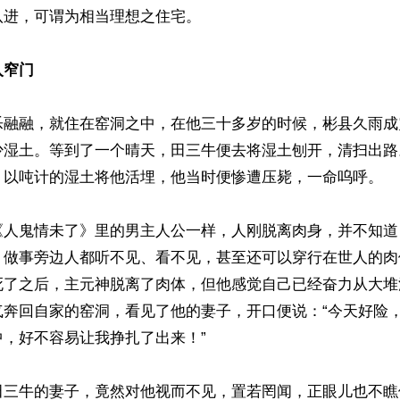
进，可谓为相当理想之住宅。

入窄门
乐融融，就住在窑洞之中，在他三十多岁的时候，彬县久雨成
少湿土。等到了一个晴天，田三牛便去将湿土刨开，清扫出路
，以吨计的湿土将他活埋，他当时便惨遭压毙，一命呜呼。

《人鬼情未了》里的男主人公一样，人刚脱离肉身，并不知道
、做事旁边人都听不见、看不见，甚至还可以穿行在世人的肉
死了之后，主元神脱离了肉体，但他感觉自己已经奋力从大堆
气奔回自家的窑洞，看见了他的妻子，开口便说：“今天好险
，好不容易让我挣扎了出来！”

田三牛的妻子，竟然对他视而不见，置若罔闻，正眼儿也不瞧