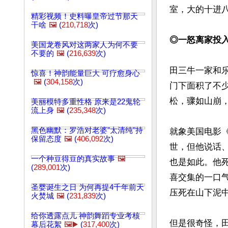
室，大的十进八
精彩视频！史料曝皇帝过节那天
干啥
🖼️
(
210,718
次)
◎一怒离家投
美国龙卷风对这两家人为何不要
不要的
🖼️
(
216,639
次)
田三牛一家和
惊喜！神韵能量巨大 可疗愈身心
🖼️
(
304,158
次)
门下面积了不
松，骤如山崩
美丽模特多重性格 原来是22鬼轮
流上身
🖼️
(
235,348
次)
黑色幽默：罗浩对老婆"太清纯"持
就象美国电影
保留态度
🖼️
(
406,092
次)
世，但他说话
一个种豆得豆的真实故事
🖼️
也是如此。他
(
289,001
次)
喜交集的一口
圣婴诞生之日 为何再提4千年前天
压死在山下泥中
火焚城
🖼️
(
231,839
次)
给你透露点儿 神韵舞蹈专业考核
但是很奇怪，
幕后花絮
🖼️▶️
(
317,400
次)