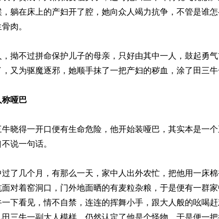
候，躺在床上的产妇开了腔，她向众人竭力抗争，不管是谁怎
骨肉。

人，拗不过拼命保护儿子的母亲，只好由其中一人，鼓起勇气
了，又为驱魔逐邪，她顺手抹了一把产妇的秽血，涂了田三牛
人称哑巴
三牛晓得一开口便有生命危险，他开始装哑巴，其实本是一个
不说一句话。

中过了几个月，有那么一天，家中人出外农忙，把他用一床棉
炕面对着窑洞口，门外地面晒的有麦粒杂粮，于是便有一群家
牛一下看见，情不自禁，连连的挥舞小手，跟大人般的吆喝赶
见田三牛一副大人模样，仍然认定了他是个怪物。于是便一把