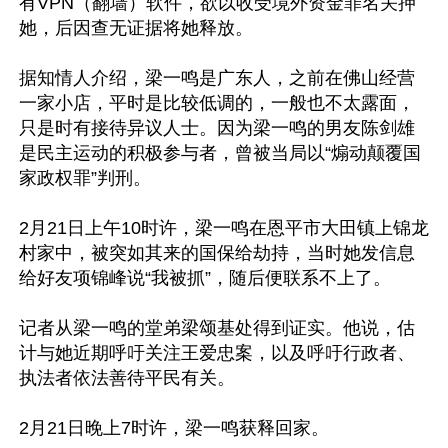
有VPN（翻墙）软件，欲以收受境外资金罪名关押
她，后因查无证据将她释放。

据知情人介绍，梁一鸣是广东人，之前在佛山经营
一家小店，平时是比较低调的，一般也不太露面，
只是时有接待异议人士。因为梁一鸣的男友陈剑雄
是民主运动的积极参与者，曾被当局以“煽动颠覆国
家政权罪”判刑。

2月21日上午10时许，梁一鸣在恩平市大田镇上锦龙
村家中，被突如其来的国保给劫持，当时她发信息
给好友项锦峰说“我被抓”，随后便联系不上了。

记者从梁一鸣的堂弟梁颂基处得到证实。他说，估
计与她近期呼吁关注王爱忠案，以及呼吁行政者、
执法者依法善待平民有关。

2月21日晚上7时许，梁一鸣获释回家。
