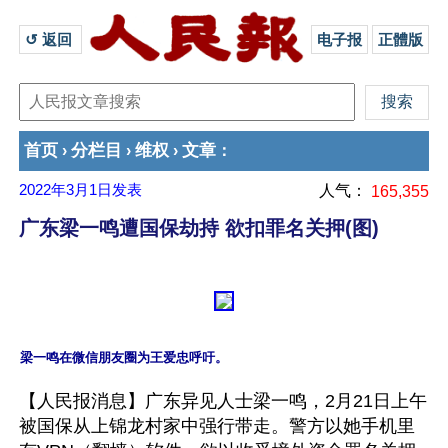
↺ 返回 
电子报
正體版
首页
分栏目
维权
文章
›
›
›
：
2022年3月1日
发表
人气：
165,355
广东梁一鸣遭国保劫持 欲扣罪名关押(图)
【人民报消息】广东异见人士梁一鸣，2月21日上午
被国保从上锦龙村家中强行带走。警方以她手机里