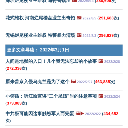
深圳烂尾楼业主维权 遭特警镇压
🖼️
(
288,605
次)
2022/8/13
花式维权 河南烂尾楼盘业主出奇招
🖼️
(
291,683
次)
2022/8/5
无锡烂尾楼业主维权 特警暴力清场
🖼️
(
296,629
次)
2022/8/3
更多文章导读：
2022年3月1日
人间是地狱的入口！几个我无法忘却的小故事
🖼️
2022/2/28
(
272,336
次)
原来普京入侵乌克兰是为了这个
🖼️
(
463,885
次)
2022/2/27
小笑话：听江蛤宣讲“三个呆婊”时的注意事项
🖼️
2022/2/24
(
379,083
次)
中共极可能因这事触怒军人而完蛋
🖼️▶️
(
434,652
2022/2/22
次)