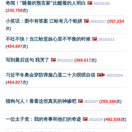
奇闻！"睡着的预言家"比醒着的人明白
🖼️
2022/2/19
(
230,758
次)
小笑话：图中有答案 江蛤有几个蛙姘
🖼️
(
357,234
2022/2/17
次)
不吐不快！当江蛤堂妹心里不平衡的时候
🖼️
2022/2/13
(
454,697
次)
写到最后这句 我哭了
🖼️
(
369,617
次)
2022/2/12
习近平冬奥会穿防弹服凸显二十大呗呗自信
🖼️▶️
2022/2/10
(
454,827
次)
猫狗与人！看看这些真实的神缘吧
🖼️
(
255,356
次)
2022/2/7
一位太子党：我的奇事和他们的奇迹
🖼️
(
482,536
次)
2022/2/4