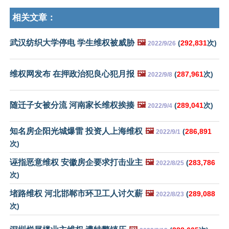
相关文章：
武汉纺织大学停电 学生维权被威胁
🖼️
(
292,831
次)
2022/9/26
维权网发布 在押政治犯良心犯月报
🖼️
(
287,961
次)
2022/9/8
随迁子女被分流 河南家长维权挨揍
🖼️
(
289,041
次)
2022/9/4
知名房企阳光城爆雷 投资人上海维权
🖼️
(
286,891
2022/9/1
次)
诬指恶意维权 安徽房企要求打击业主
🖼️
(
283,786
2022/8/25
次)
堵路维权 河北邯郸市环卫工人讨欠薪
🖼️
(
289,088
2022/8/23
次)