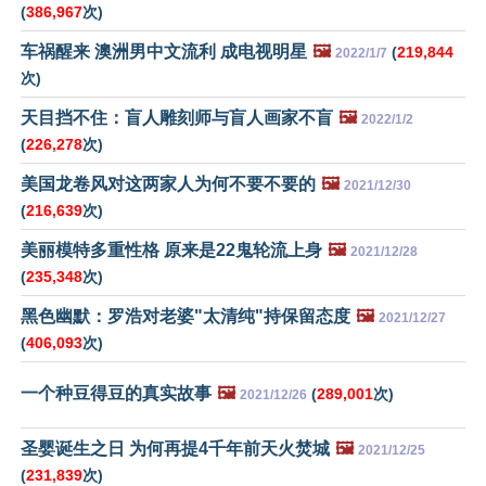
(
386,967
次)
车祸醒来 澳洲男中文流利 成电视明星
🖼️
(
219,844
2022/1/7
次)
天目挡不住：盲人雕刻师与盲人画家不盲
🖼️
2022/1/2
(
226,278
次)
美国龙卷风对这两家人为何不要不要的
🖼️
2021/12/30
(
216,639
次)
美丽模特多重性格 原来是22鬼轮流上身
🖼️
2021/12/28
(
235,348
次)
黑色幽默：罗浩对老婆"太清纯"持保留态度
🖼️
2021/12/27
(
406,093
次)
一个种豆得豆的真实故事
🖼️
(
289,001
次)
2021/12/26
圣婴诞生之日 为何再提4千年前天火焚城
🖼️
2021/12/25
(
231,839
次)