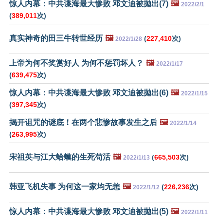
惊人内幕：中共谍海最大惨败 邓文迪被抛出(7)
🖼️
2022/2/1
(
389,011
次)
真实神奇的田三牛转世经历
🖼️
(
227,410
次)
2022/1/28
上帝为何不奖赏好人 为何不惩罚坏人？
🖼️
2022/1/17
(
639,475
次)
惊人内幕：中共谍海最大惨败 邓文迪被抛出(6)
🖼️
2022/1/15
(
397,345
次)
揭开诅咒的谜底！在两个悲惨故事发生之后
🖼️
2022/1/14
(
263,995
次)
宋祖英与江大蛤蟆的生死苟活
🖼️
(
665,503
次)
2022/1/13
韩亚飞机失事 为何这一家均无恙
🖼️
(
226,236
次)
2022/1/12
惊人内幕：中共谍海最大惨败 邓文迪被抛出(5)
🖼️
2022/1/11