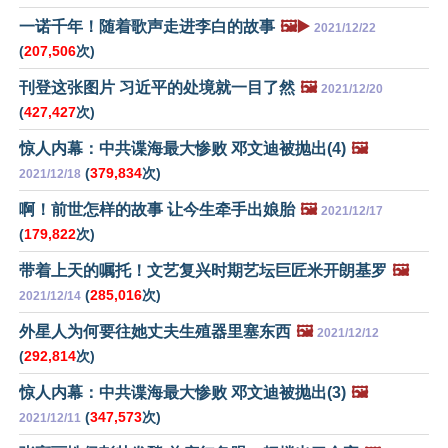
一诺千年！随着歌声走进李白的故事
🖼️▶️
2021/12/22
(
207,506
次)
刊登这张图片 习近平的处境就一目了然
🖼️
2021/12/20
(
427,427
次)
惊人内幕：中共谍海最大惨败 邓文迪被抛出(4)
🖼️
(
379,834
次)
2021/12/18
啊！前世怎样的故事 让今生牵手出娘胎
🖼️
2021/12/17
(
179,822
次)
带着上天的嘱托！文艺复兴时期艺坛巨匠米开朗基罗
🖼️
(
285,016
次)
2021/12/14
外星人为何要往她丈夫生殖器里塞东西
🖼️
2021/12/12
(
292,814
次)
惊人内幕：中共谍海最大惨败 邓文迪被抛出(3)
🖼️
(
347,573
次)
2021/12/11