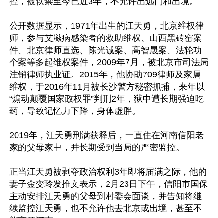
控，被软禁至今已近3年，不允许出远门和出境。

公开数据显示，1971年出生的江天勇，北京维权律
师，参与艾滋病感染者的救助维权、山西黑砖窑案
件、北京律师直选、陈光诚案、高智晟案、法轮功
个案等多起维权案件，2009年7月，被北京市司法局
注销律师执业证。2015年，他协助709律师及家属
维权，于2016年11月被长沙警方秘密抓捕，来年以
“煽动颠覆国家政权罪”判刑2年，狱中遭长期强迫吃
药，导致记忆力下降，身体虚胖。

2019年，江天勇刑满获释后，一直住在河南信阳老
家的父母家中，并长期受到当局的严密监控。

正当江天勇被剥夺政治权利3年即将届满之际，他的
妻子金变玲发推文表示，2月23日下午，信阳市国保
主动安排江天勇的父母到村委会面谈，并告知将继
续监控江天勇，也不允许他去北京或出境，甚至不