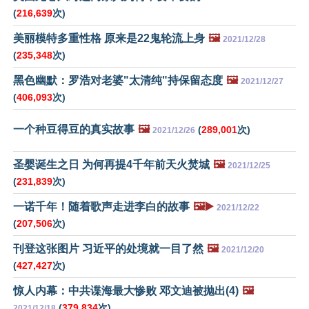
(
216,639
次)
美丽模特多重性格 原来是22鬼轮流上身
🖼️
2021/12/28
(
235,348
次)
黑色幽默：罗浩对老婆"太清纯"持保留态度
🖼️
2021/12/27
(
406,093
次)
一个种豆得豆的真实故事
🖼️
(
289,001
次)
2021/12/26
圣婴诞生之日 为何再提4千年前天火焚城
🖼️
2021/12/25
(
231,839
次)
一诺千年！随着歌声走进李白的故事
🖼️▶️
2021/12/22
(
207,506
次)
刊登这张图片 习近平的处境就一目了然
🖼️
2021/12/20
(
427,427
次)
惊人内幕：中共谍海最大惨败 邓文迪被抛出(4)
🖼️
(
379,834
次)
2021/12/18