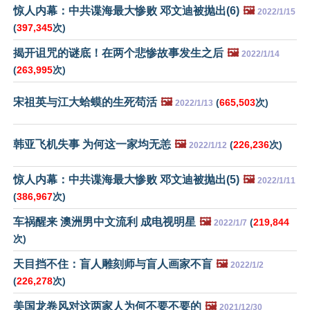
惊人内幕：中共谍海最大惨败 邓文迪被抛出(6)
🖼️
2022/1/15
(
397,345
次)
揭开诅咒的谜底！在两个悲惨故事发生之后
🖼️
2022/1/14
(
263,995
次)
宋祖英与江大蛤蟆的生死苟活
🖼️
(
665,503
次)
2022/1/13
韩亚飞机失事 为何这一家均无恙
🖼️
(
226,236
次)
2022/1/12
惊人内幕：中共谍海最大惨败 邓文迪被抛出(5)
🖼️
2022/1/11
(
386,967
次)
车祸醒来 澳洲男中文流利 成电视明星
🖼️
(
219,844
2022/1/7
次)
天目挡不住：盲人雕刻师与盲人画家不盲
🖼️
2022/1/2
(
226,278
次)
美国龙卷风对这两家人为何不要不要的
🖼️
2021/12/30