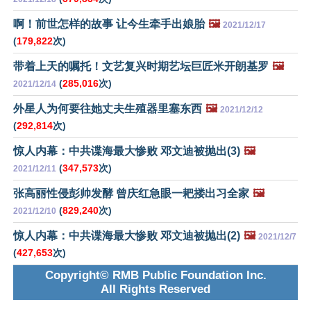
啊！前世怎样的故事 让今生牵手出娘胎
🖼️
2021/12/17
(
179,822
次)
带着上天的嘱托！文艺复兴时期艺坛巨匠米开朗基罗
🖼️
(
285,016
次)
2021/12/14
外星人为何要往她丈夫生殖器里塞东西
🖼️
2021/12/12
(
292,814
次)
惊人内幕：中共谍海最大惨败 邓文迪被抛出(3)
🖼️
(
347,573
次)
2021/12/11
张高丽性侵彭帅发酵 曾庆红急眼一耙搂出习全家
🖼️
(
829,240
次)
2021/12/10
惊人内幕：中共谍海最大惨败 邓文迪被抛出(2)
🖼️
2021/12/7
(
427,653
次)
Copyright© RMB Public Foundation Inc.
All Rights Reserved