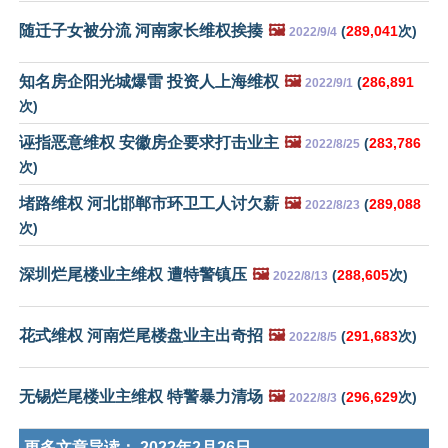
随迁子女被分流 河南家长维权挨揍
🖼️
(
289,041
次)
2022/9/4
知名房企阳光城爆雷 投资人上海维权
🖼️
(
286,891
2022/9/1
次)
诬指恶意维权 安徽房企要求打击业主
🖼️
(
283,786
2022/8/25
次)
堵路维权 河北邯郸市环卫工人讨欠薪
🖼️
(
289,088
2022/8/23
次)
深圳烂尾楼业主维权 遭特警镇压
🖼️
(
288,605
次)
2022/8/13
花式维权 河南烂尾楼盘业主出奇招
🖼️
(
291,683
次)
2022/8/5
无锡烂尾楼业主维权 特警暴力清场
🖼️
(
296,629
次)
2022/8/3
更多文章导读：
2022年2月26日