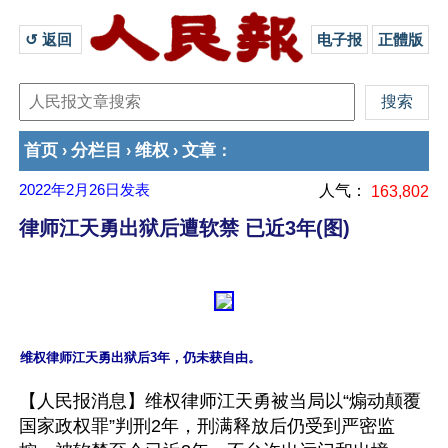
↺ 返回 
电子报
正體版
首页
分栏目
维权
文章
›
›
›
：
2022年2月26日
发表
人气：
163,802
律师江天勇出狱后遭软禁 已近3年(图)
【人民报消息】维权律师江天勇被当局以“煽动颠覆
国家政权罪”判刑2年，刑满释放后仍受到严密监