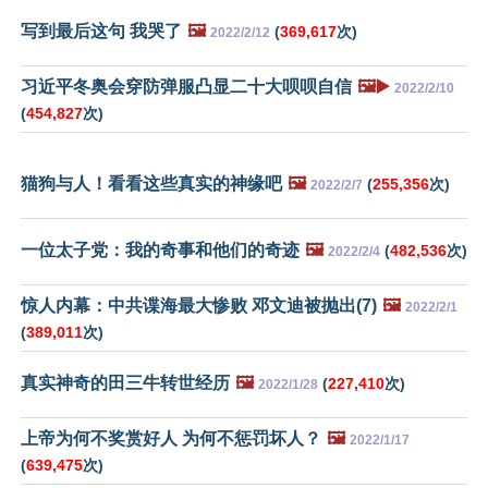
写到最后这句 我哭了
🖼️
(
369,617
次)
2022/2/12
习近平冬奥会穿防弹服凸显二十大呗呗自信
🖼️▶️
2022/2/10
(
454,827
次)
猫狗与人！看看这些真实的神缘吧
🖼️
(
255,356
次)
2022/2/7
一位太子党：我的奇事和他们的奇迹
🖼️
(
482,536
次)
2022/2/4
惊人内幕：中共谍海最大惨败 邓文迪被抛出(7)
🖼️
2022/2/1
(
389,011
次)
真实神奇的田三牛转世经历
🖼️
(
227,410
次)
2022/1/28
上帝为何不奖赏好人 为何不惩罚坏人？
🖼️
2022/1/17
(
639,475
次)