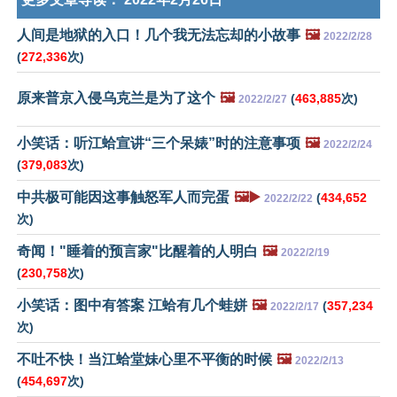
人间是地狱的入口！几个我无法忘却的小故事
🖼️
2022/2/28
(
272,336
次)
原来普京入侵乌克兰是为了这个
🖼️
(
463,885
次)
2022/2/27
小笑话：听江蛤宣讲“三个呆婊”时的注意事项
🖼️
2022/2/24
(
379,083
次)
中共极可能因这事触怒军人而完蛋
🖼️▶️
(
434,652
2022/2/22
次)
奇闻！"睡着的预言家"比醒着的人明白
🖼️
2022/2/19
(
230,758
次)
小笑话：图中有答案 江蛤有几个蛙姘
🖼️
(
357,234
2022/2/17
次)
不吐不快！当江蛤堂妹心里不平衡的时候
🖼️
2022/2/13
(
454,697
次)