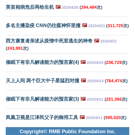
英首相病危后再给生机
🖼️
(
294,484
次)
2020/4/26
多名主播染疫 CNN仍往瘟神怀里撞
🖼️
(
311,725
次)
2020/4/23
西方康复者亲述从疫情中死里逃生的神奇
🖼️
2020/4/21
(
243,991
次)
催眠下有非凡解读能力的预言家(4)
🖼️
(
236,729
次)
2020/4/19
天上人间 两个巨大中子星猛烈对撞
🖼️
(
764,474
次)
2020/4/14
催眠下有非凡解读能力的预言家(3)
🖼️
(
221,366
次)
2020/4/12
凤凰卫视是江泽民父子的御用工具
🖼️
(
595,020
次)
2020/4/11
Copyright© RMB Public Foundation Inc.