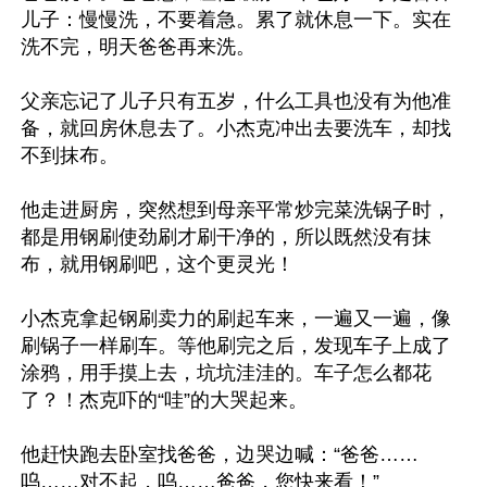
儿子：慢慢洗，不要着急。累了就休息一下。实在
洗不完，明天爸爸再来洗。

父亲忘记了儿子只有五岁，什么工具也没有为他准
备，就回房休息去了。小杰克冲出去要洗车，却找
不到抹布。

他走进厨房，突然想到母亲平常炒完菜洗锅子时，
都是用钢刷使劲刷才刷干净的，所以既然没有抹
布，就用钢刷吧，这个更灵光！

小杰克拿起钢刷卖力的刷起车来，一遍又一遍，像
刷锅子一样刷车。等他刷完之后，发现车子上成了
涂鸦，用手摸上去，坑坑洼洼的。车子怎么都花
了？！杰克吓的“哇”的大哭起来。

他赶快跑去卧室找爸爸，边哭边喊：“爸爸……
呜……对不起，呜……爸爸，您快来看！”
