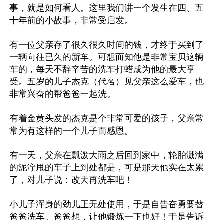
事，就是如何看人。这里我们讲一个发生在四、五
十年前的小故事，非常受启发。

有一位父亲存了很久很久时间的钱，才终于买到了
一辆向往已久的新车。可想而知他是非常宝贝这辆
车的，每天不辞辛苦的洗车打蜡成为他的最大享
受。五岁的儿子杰克（代名）见父亲这么爱车，也
非常兴奋的帮爸爸一起洗。

有着金黄头发的杰克是个非常可爱的孩子，父亲常
常为有这样的一个儿子而感恩。

有一天，父亲在瓢泼大雨之后回到家中，轮胎溅满
的泥泞甩的车子上到处都是，可是那天他实在太累
了，对儿子说：改天再洗车吧！

小儿子浑身的劲儿正无处使用，于是自告奋勇要替
爸爸洗车。爸爸想，让他锻炼一下也好！于是告诉