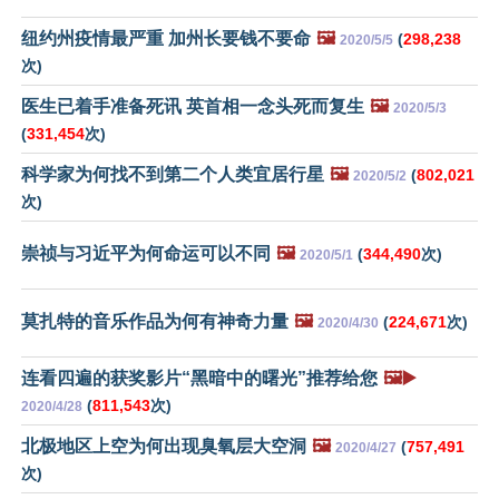
纽约州疫情最严重 加州长要钱不要命
🖼️
(
298,238
2020/5/5
次)
医生已着手准备死讯 英首相一念头死而复生
🖼️
2020/5/3
(
331,454
次)
科学家为何找不到第二个人类宜居行星
🖼️
(
802,021
2020/5/2
次)
崇祯与习近平为何命运可以不同
🖼️
(
344,490
次)
2020/5/1
莫扎特的音乐作品为何有神奇力量
🖼️
(
224,671
次)
2020/4/30
连看四遍的获奖影片“黑暗中的曙光”推荐给您
🖼️▶️
(
811,543
次)
2020/4/28
北极地区上空为何出现臭氧层大空洞
🖼️
(
757,491
2020/4/27
次)