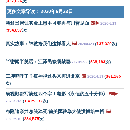
(
427,026
次)
更多文章导读：
2020年6月23日
朝鲜当局证实金正恩不可能再与川普见面
🖼️▶️
2020/6/23
(
394,897
次)
真实故事：神教给我们这样看人
🖼️
(
137,329
次)
2020/6/23
半密闻半笑话：江泽民慷慨献妻
(
568,183
次)
2020/6/22
三胖呜呼了？瘟神掉过头来再进北京
🖼️
(
361,165
2020/6/18
次)
满视野都写满这四个字！电影《永恒的五十分钟》
🖼️▶️
(
1,415,132
次)
2020/6/14
布隆迪亲共总统猝死 前美国驻华大使洪博培中招
🖼️
(
284,575
次)
2020/6/10