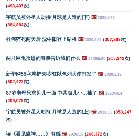
(
498,407
次)
宇航员被外星人劫持 月球是人造的(下)
🖼️
2020/5/23
(
894,884
次)
杜伟猝死两天后 沈中阳登上砧板
🖼️
(
307,399
次)
2020/5/21
两只巨龟报恩的奇事告诉我们什么
🖼️
(
215,342
次)
2020/5/20
新华网55字就把58岁驻以色列大使打发了
🖼️
2020/5/19
(
302,422
次)
87岁老母只求见儿一面 中共胆儿小…抽了
🖼️
2020/5/14
(
209,079
次)
宇航员被外星人劫持 月球是人造的(上)
🖼️
(
858,247
2020/5/8
次)
读《看见瘟神……》有感
🖼️
(
260,372
次)
2020/5/6