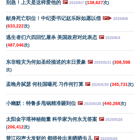
别急！上天是这样爱他的
🖼️
(
138,627
次)
2020/6/7
献身死亡职位！中纪委书记赵乐际如愿以偿
🖼️▶️
2020/6/6
(
633,222
次)
逃生者们六四回忆屠杀 美国政府对此表态
🖼️
2020/6/4
(
487,046
次)
东非蝗灾为何如圣经描述的末日景象
🖼️
(
308,598
2020/5/31
次)
孟晚舟脦瑟 何柱国嘬死 习作何打算
🖼️
(
345,731
次)
2020/5/30
小幽默：特鲁多甩锅精准砸到位
🖼️
(
440,268
次)
2020/5/28
太阳金字塔神秘能量 科学家为何永无答案
🖼️
2020/5/28
(
206,412
次)
替江闷声大发财的 都得拎出来晒晒虫儿
🖼️
2020/5/26