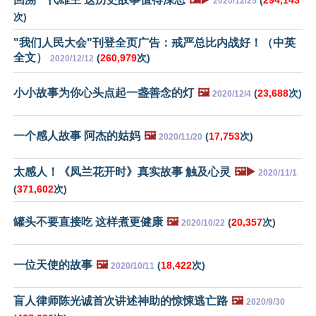
(
294,143
2020/12/25
次)
"我们人民大会"刊登全页广告：戒严总比内战好！（中英
全文）
(
260,979
次)
2020/12/12
小小故事为你心头点起一盏善念的灯
🖼️
(
23,688
次)
2020/12/4
一个感人故事 阿杰的姑妈
🖼️
(
17,753
次)
2020/11/20
太感人！《凤兰花开时》真实故事 触及心灵
🖼️▶️
2020/11/1
(
371,602
次)
罐头不要直接吃 这样煮更健康
🖼️
(
20,357
次)
2020/10/22
一位天使的故事
🖼️
(
18,422
次)
2020/10/11
盲人律师陈光诚首次讲述神助的惊悚逃亡路
🖼️
2020/9/30