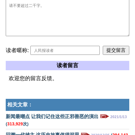
读者暱称:
读者留言
欢迎您的留言反馈。
相关文章：
新闻最嘲点 让我们记住这些正邪善恶的演出
🖼️▶️
2021/1/13
(
313,929
次)
回溯一代雄主 这历史故事值得深思
🖼️▶️