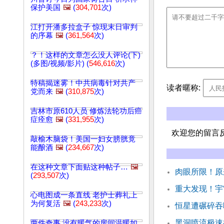
保护美国
🖼️
(
304,701
次)
江打开潘多拉盒子 惊现末日审判
的序幕
🖼️
(
361,564
次)
？！这样的文章怎么没人评论(下)
(多图/视频/影片) (
546,616
次)
特稿揭迷雾！中共病毒针对共产
读者暱称:
党而来
🖼️
(
310,875
次)
吉林市原610人员 修炼法轮功后癌
症痊愈
🖼️
(
331,955
次)
欢迎您的留言
敲榆木脑袋！美国一妇女膀胱竟
能酿酒
🖼️
(
234,667
次)
在这种文章下面贴这种帖子…
🖼️
肉眼所限！原
(
293,507
次)
重大发现！宇
心电图成一条直线 老护士葬礼上
为何复活
🖼️
(
243,233
次)
恒星遭碾碎吞
黑洞喷流极速
两件奇事 没有暖气的房间温暖如