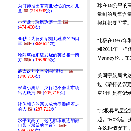
球在18公里的
为何神推出有前世记忆的天才儿
童
🖼️
(
214,986
次)
量到的臭氧含量
小笑话：琢磨琢磨世卫
🖼️
损耗都要严重。
(
474,408
次)
45秒！为何介绍如此速成的布口
北极在1997
罩
🖼️▶️
(
369,514
次)
和2011年一样
给隔离结束还发烧的英首相一药
Manney说
方
🖼️▶️
(
376,809
次)
诚念这九个字 外孙退烧了
🖼️
美国宇航局戈达
(
340,706
次)
过《蒙特娄议
权当小笑话：央行绝不会让市场
出现钱荒
🖼️
(
405,715
次)
空洞也是有记
让你和你的亲人成为病毒绕着走
的人
🖼️
(
287,712
次)
“北极臭氧层
起。”Rex说
水平太高了！毫无雕琢痕迹的微
电影《希望的声音》
🖼️▶️
在这种情况下，
(
666,644
次)