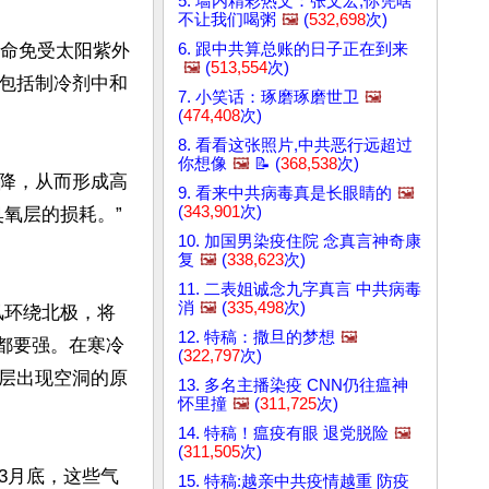
5. 墙内精彩热文：张文宏,你凭啥
不让我们喝粥
🖼️
(
532,698
次)
6. 跟中共算总账的日子正在到来
生命免受太阳紫外
🖼️
(
513,554
次)
包括制冷剂中和
7. 小笑话：琢磨琢磨世卫
🖼️
(
474,408
次)
8. 看看这张照片,中共恶行远超过
你想像
🖼️
📝 (
368,538
次)
降，从而形成高
9. 看来中共病毒真是长眼睛的
🖼️
(
343,901
次)
氧层的损耗。”
10. 加国男染疫住院 念真言神奇康
复
🖼️
(
338,623
次)
11. 二表姐诚念九字真言 中共病毒
消
🖼️
(
335,498
次)
风环绕北极，将
12. 特稿：撒旦的梦想
🖼️
天都要强。在寒冷
(
322,797
次)
层出现空洞的原
13. 多名主播染疫 CNN仍往瘟神
怀里撞
🖼️
(
311,725
次)
14. 特稿！瘟疫有眼 退党脱险
🖼️
(
311,505
次)
3月底，这些气
15. 特稿:越亲中共疫情越重 防疫