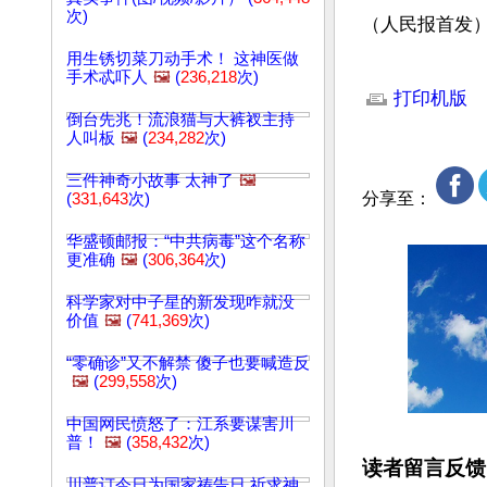
次)
（人民报首发
用生锈切菜刀动手术！ 这神医做
文章网址: http://w
手术忒吓人
🖼️
(
236,218
次)
打印机版
倒台先兆！流浪猫与大裤衩主持
人叫板
🖼️
(
234,282
次)
三件神奇小故事 太神了
🖼️
分享至：
(
331,643
次)
华盛顿邮报：“中共病毒”这个名称
更准确
🖼️
(
306,364
次)
科学家对中子星的新发现咋就没
价值
🖼️
(
741,369
次)
“零确诊”又不解禁 傻子也要喊造反
🖼️
(
299,558
次)
中国网民愤怒了：江系要谋害川
普！
🖼️
(
358,432
次)
读者留言反馈
川普订今日为国家祷告日 祈求神