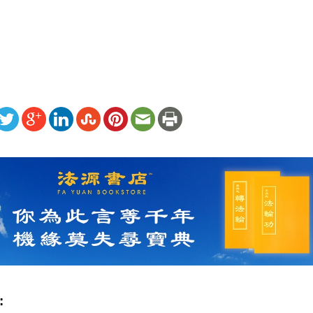
）
ww.renminbao.com/rmb/articles/2020/4/27/70753.html
: