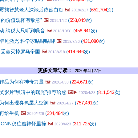
贡族智慧老人深谈后依然白痴
🖼️
(
652,704
次)
2019/2/17
州的价值观怀有敌意”
🖼️
(
553,049
次)
2019/1/22
动 纳税人只听到噪音
🖼️
(
458,941
次)
2018/10/31
罕见激光 科学家咕唧咕唧
🖼️
(
431,080
次)
2018/7/26
次受命灭掉罗马帝国
🖼️
(
414,646
次)
2018/4/18
更多文章导读：
2020年4月27日
作品为何有神奇力量
🖼️
(
224,671
次)
2020/4/30
奖影片“黑暗中的曙光”推荐给您
🖼️▶️
(
811,543
次)
2020/4/28
为何出现臭氧层大空洞
🖼️
(
757,491
次)
2020/4/27
再给生机
🖼️
(
294,484
次)
2020/4/26
 CNN仍往瘟神怀里撞
🖼️
(
311,725
次)
2020/4/23