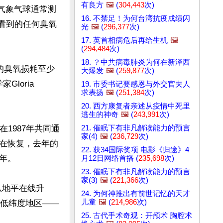
有良方
🖼️
(
304,443
次)
，气象气球通常测
16. 不禁足！为何台湾抗疫成绩闪
去看到的任何臭氧
光
🖼️
(
296,377
次)
17. 英首相病危后再给生机
🖼️
(
294,484
次)
18. ？中共病毒肺炎为何在新泽西
年的臭氧损耗至少
大爆发
🖼️
(
259,877
次)
oria 
19. 市委书记要感恩与外交官夫人
求表扬
🖼️
(
251,384
次)
20. 西方康复者亲述从疫情中死里
逃生的神奇
🖼️
(
243,991
次)
21. 催眠下有非凡解读能力的预言
在1987年共同通
家(4)
🖼️
(
236,729
次)
在恢复，去年的
22. 获34国际奖项 电影《归途》4
。

月12日网络首播 (
235,698
次)
23. 催眠下有非凡解读能力的预言
家(3)
🖼️
(
221,366
次)
从地平在线升
24. 为何神推出有前世记忆的天才
儿童
🖼️
(
214,986
次)
的低纬度地区——
25. 古代手术奇观：开颅术 胸腔术