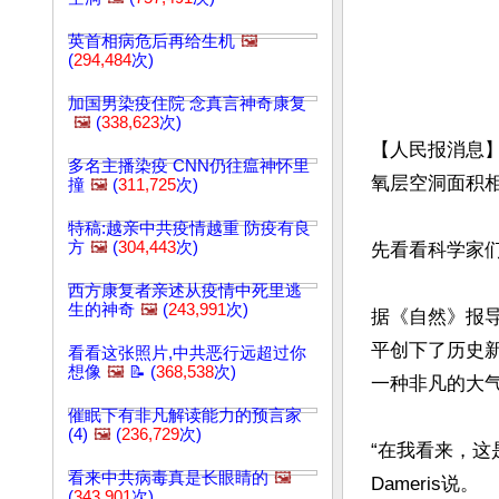
英首相病危后再给生机
🖼️
(
294,484
次)
加国男染疫住院 念真言神奇康复
🖼️
(
338,623
次)
【人民报消息
多名主播染疫 CNN仍往瘟神怀里
氧层空洞面积
撞
🖼️
(
311,725
次)
特稿:越亲中共疫情越重 防疫有良
方
🖼️
(
304,443
次)
先看看科学家们
西方康复者亲述从疫情中死里逃
生的神奇
🖼️
(
243,991
次)
据《自然》报
平创下了历史
看看这张照片,中共恶行远超过你
想像
🖼️
📝 (
368,538
次)
一种非凡的大气
催眠下有非凡解读能力的预言家
(4)
🖼️
(
236,729
次)
“在我看来，这
看来中共病毒真是长眼睛的
🖼️
Dameris说。

(
343,901
次)