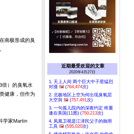
在南极形成的臭


近期最受欢迎的文章
2020年4月27日
1. 天上人间 两个巨大中子星猛烈
3倍）的臭氧水
对撞
🖼️
(
764,474
次)
类健康，但作为
2. 北极地区上空为何出现臭氧层
大空洞
🖼️
(
757,491
次)
3. 一句孤儿院内的深夜约定 终重
逢在美国(11图) (
750,213
次)
Martin 
4. 凤凰卫视是江泽民父子的御用
工具
🖼️
(
595,020
次)