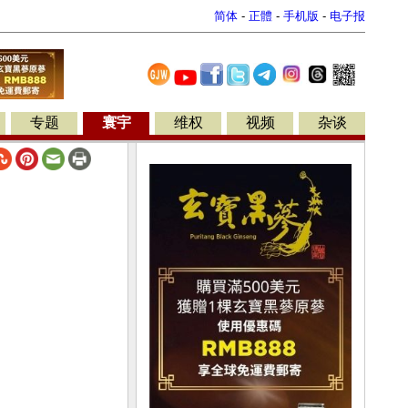
简体
-
正體
-
手机版
-
电子报
专题
寰宇
维权
视频
杂谈