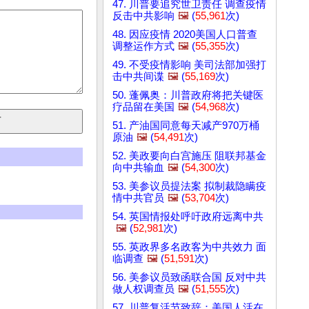
47. 川普要追究世卫责任 调查疫情
反击中共影响
🖼️
(
55,961
次)
48. 因应疫情 2020美国人口普查
调整运作方式
🖼️
(
55,355
次)
49. 不受疫情影响 美司法部加强打
击中共间谍
🖼️
(
55,169
次)
50. 蓬佩奥：川普政府将把关键医
疗品留在美国
🖼️
(
54,968
次)
51. 产油国同意每天减产970万桶
原油
🖼️
(
54,491
次)
52. 美政要向白宫施压 阻联邦基金
向中共输血
🖼️
(
54,300
次)
53. 美参议员提法案 拟制裁隐瞒疫
情中共官员
🖼️
(
53,704
次)
54. 英国情报处呼吁政府远离中共
🖼️
(
52,981
次)
55. 英政界多名政客为中共效力 面
临调查
🖼️
(
51,591
次)
56. 美参议员致函联合国 反对中共
做人权调查员
🖼️
(
51,555
次)
57. 川普复活节致辞：美国人活在