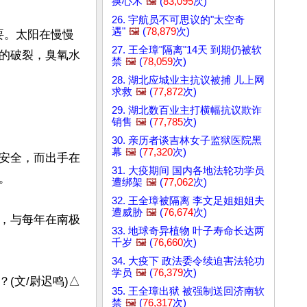
换心术
🖼️
(
83,095
次)
26. 宇航员不可思议的"太空奇
遇"
🖼️
(
78,879
次)
重要。太阳在慢慢
27. 王全璋"隔离"14天 到期仍被软
的破裂，臭氧水
禁
🖼️
(
78,059
次)
28. 湖北应城业主抗议被捕 儿上网
求救
🖼️
(
77,872
次)
29. 湖北数百业主打横幅抗议欺诈
销售
🖼️
(
77,785
次)
30. 亲历者谈吉林女子监狱医院黑
幕
🖼️
(
77,320
次)
安全，而出手在
31. 大疫期间 国内各地法轮功学员


遭绑架
🖼️
(
77,062
次)
32. 王全璋被隔离 李文足姐姐姐夫
遭威胁
🖼️
(
76,674
次)
，与每年在南极
33. 地球奇异植物 叶子寿命长达两
千岁
🖼️
(
76,660
次)
34. 大疫下 政法委令续迫害法轮功
学员
🖼️
(
76,379
次)
文/尉迟鸣)△

35. 王全璋出狱 被强制送回济南软
禁
🖼️
(
76,317
次)