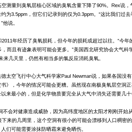
高空测量到臭氧层核心区域的臭氧含量下降了90%。Rex说
约为3.5ppm，但它们记录到的仅为0.3ppm。“这比我们过
”他说。

年和2011年经历了臭氧损耗，但今年的损耗或超过以往。“今
多，而且有迹象表明可能会更多。”美国西北研究协会大气科学家Gl
，在未来几天里，仍然有相当多的氯反应消耗臭氧。

德太空飞行中心大气科学家Paul Newman说，如果各国没有
定书》，今年的情况可能会更糟。虽然现在南极臭氧层空洞正
录以来最小的，但是化学物质要完全从大气中消失还需要几十年
空洞不会对健康造成威胁，因为高纬度地区的太阳才刚刚开始
。接下来的几周里，这个空洞有很小的可能会漂移到人口稠密
人们可能需要涂抹防晒霜来避免晒伤。
