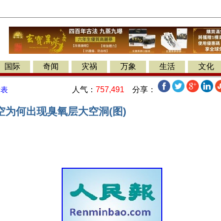
国际
奇闻
灾祸
万象
生活
文化
人气：
757,491
分享：
发表
空为何出现臭氧层大空洞(图)