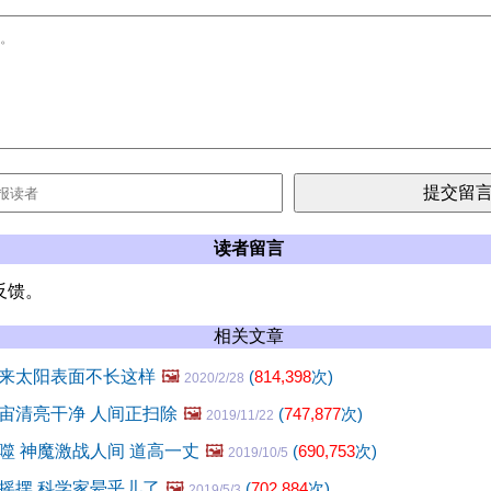
读者留言
反馈。
相关文章
来太阳表面不长这样
🖼️
(
814,398
次)
2020/2/28
宙清亮干净 人间正扫除
🖼️
(
747,877
次)
2019/11/22
噬 神魔激战人间 道高一丈
🖼️
(
690,753
次)
2019/10/5
摇摆 科学家晕乎儿了
🖼️
(
702,884
次)
2019/5/3