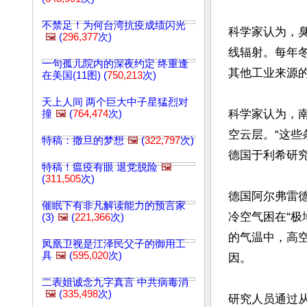
不禁足！为何台湾抗疫成绩闪光
科学家认为，臭
🖼️
(
296,377
次)
线辐射。每年
一句孤儿院内的深夜约定 终重逢
其他工业来源的
在美国(11图) (
750,213
次)
天上人间 两个巨大中子星猛烈对
科学家认为，
撞
🖼️
(
764,474
次)
空云层。“这
特稿：撒旦的梦想
🖼️
(
322,797
次)
德国于利希研究中
特稿！瘟疫有眼 退党脱险
🖼️
(
311,505
次)
德国阿尔弗雷德
催眠下有非凡解读能力的预言家
冷空气困在“极
(3)
🖼️
(
221,366
次)
的气温中，高
凤凰卫视是江泽民父子的御用工
具
🖼️
(
595,020
次)
因。

二表姐诚念九字真言 中共病毒消
🖼️
(
335,498
次)
研究人员通过