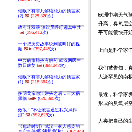
催眠下有非凡解读能力的预言家
欧洲中期天气预
(2)
🖼️
(
229,320
次)
升高，臭氧层
政府迷双眼 澳议员呼吁远离中共
平可能很快开始
🖼️
(
296,413
次)
一个把历史故事说到被叫好的视
频
🖼️▶️
(
397,445
次)
上面是科学家们
中共病毒肺炎有解药 武汉两医生
数日康复
🖼️
(
388,942
次)
我们被告知，
人迹罕见的南
催眠下有非凡解读能力的预言家
(1)
🖼️
(
218,364
次)
多明戈亲吻江姘头之后…三大祸
最近，科学家
频临
🖼️▶️
(
620,885
次)
形成的臭氧层空
致敬！"不让谎言通过我兴风作
浪"
🖼️
(
592,629
次)
人类把自己的生
《危难时刻》武汉一家人感染的
真实事件(图/视频/影片） (
364,448