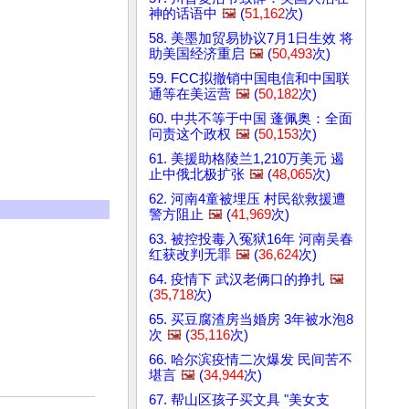
神的话语中
🖼️
(
51,162
次)
58. 美墨加贸易协议7月1日生效 将
助美国经济重启
🖼️
(
50,493
次)
59. FCC拟撤销中国电信和中国联
通等在美运营
🖼️
(
50,182
次)
60. 中共不等于中国 蓬佩奥：全面
问责这个政权
🖼️
(
50,153
次)
61. 美援助格陵兰1,210万美元 遏
止中俄北极扩张
🖼️
(
48,065
次)
62. 河南4童被埋压 村民欲救援遭
警方阻止
🖼️
(
41,969
次)
63. 被控投毒入冤狱16年 河南吴春
红获改判无罪
🖼️
(
36,624
次)
64. 疫情下 武汉老俩口的挣扎
🖼️
(
35,718
次)
65. 买豆腐渣房当婚房 3年被水泡8
次
🖼️
(
35,116
次)
66. 哈尔滨疫情二次爆发 民间苦不
堪言
🖼️
(
34,944
次)
67. 帮山区孩子买文具 "美女支