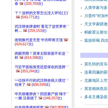
春
🖼️
(
339,769
次)
人类学家与多
？！这样的文章怎么没人评论(上)
川普咋“对加
🖼️
(
543,771
次)
天文学家瞎激
武汉肺炎肆虐时 看见了这世界奇
树…
🖼️
(
259,153
次)
蚂蚁星云射出
改朝换代是天意 中共即将灭顶
🖼️
瘟疫听喝 四
(
424,617
次)
肉眼所限！原来太阳表面不长这
样
🖼️
(
814,398
次)
莫扎特的音乐
习近平面临保党还是保命的选择
🖼️
(
353,244
次)
连看四遍的获
北极地区上空
一位快不行的武汉肺炎病人缓过
劲来了
🖼️
(
608,599
次)
英首相病危后
中共病毒肺炎！四层裹尸袋 绳子
多名主播染疫
一捆 活着烧了
🖼️
(
348,257
次)
白血病患者的痊愈
🖼️
(
362,959
次)