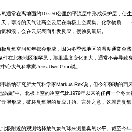
氧通常在离地面约10～50公里的平流层中形成保护层，使
冬天，寒冷的天气让高空云层在南极上空聚集。化学物质——
氯和溴，会在云层表面引发反应，侵蚀臭氧层。

南极臭氧空洞每年都会形成，因为冬季该地区的温度通常会骤
些条件在北极地区很罕见，那里温度变化更大，通常不会导致臭
心大气科学家Jens-Uwe Groo说。

韦格纳研究所大气科学家Markus Rex说，但今年强劲的西
地涡旋”中。北极上空的冷空气比1979年以来的任何一个冬
空云层形成，破坏臭氧层的反应开始。言外之意，这就是臭氧
从北极附近的观测站释放气象气球来测量臭氧水平。截至今年