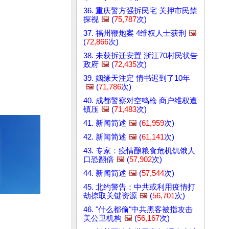
36. 重庆警方强拆民宅 关押市民禁
探视
🖼️
(
75,787
次)
37. 福州鞭炮案 4维权人士获刑
🖼️
(
72,866
次)
38. 未获拆迁安置 浙江70村民状告
政府
🖼️
(
72,435
次)
39. 姻缘天注定 情书迟到了10年
🖼️
(
71,786
次)
40. 成都警察对空鸣枪 商户维权遭
镇压
🖼️
(
71,483
次)
41. 新闻简述
🖼️
(
61,959
次)
42. 新闻简述
🖼️
(
61,141
次)
43. 专家：疫情酿粮食危机饥饿人
口恐翻倍
🖼️
(
57,902
次)
44. 新闻简述
🖼️
(
57,544
次)
45. 北约警告：中共或利用疫情打
劫掠取关键资源
🖼️
(
56,701
次)
46. "什么都偷"中共黑客被指攻击
美公卫机构
🖼️
(
56,167
次)