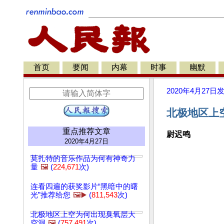
首页
要闻
内幕
时事
幽默
2020年4月27日
北极地区上
重点推荐文章
尉迟鸣
2020年4月27日
莫扎特的音乐作品为何有神奇力
量
🖼️
(
224,671
次)
连看四遍的获奖影片“黑暗中的曙
光”推荐给您
🖼️▶️
(
811,543
次)
北极地区上空为何出现臭氧层大
空洞
🖼️
(
757,491
次)