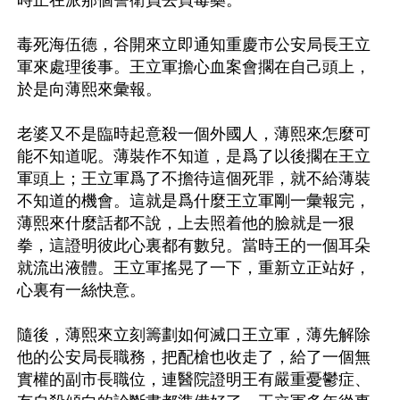
毒死海伍德，谷開來立即通知重慶市公安局長王立
軍來處理後事。王立軍擔心血案會擱在自己頭上，
於是向薄熙來彙報。

老婆又不是臨時起意殺一個外國人，薄熙來怎麼可
能不知道呢。薄裝作不知道，是爲了以後擱在王立
軍頭上；王立軍爲了不擔待這個死罪，就不給薄裝
不知道的機會。這就是爲什麼王立軍剛一彙報完，
薄熙來什麼話都不說，上去照着他的臉就是一狠
拳，這證明彼此心裏都有數兒。當時王的一個耳朵
就流出液體。王立軍搖晃了一下，重新立正站好，
心裏有一絲快意。

隨後，薄熙來立刻籌劃如何滅口王立軍，薄先解除
他的公安局長職務，把配槍也收走了，給了一個無
實權的副市長職位，連醫院證明王有嚴重憂鬱症、