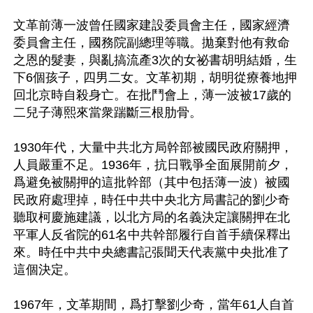
文革前薄一波曾任國家建設委員會主任，國家經濟
委員會主任，國務院副總理等職。拋棄對他有救命
之恩的髮妻，與亂搞流產3次的女祕書胡明結婚，生
下6個孩子，四男二女。文革初期，胡明從療養地押
回北京時自殺身亡。在批鬥會上，薄一波被17歲的
二兒子薄熙來當衆踹斷三根肋骨。

1930年代，大量中共北方局幹部被國民政府關押，
人員嚴重不足。1936年，抗日戰爭全面展開前夕，
爲避免被關押的這批幹部（其中包括薄一波）被國
民政府處理掉，時任中共中央北方局書記的劉少奇
聽取柯慶施建議，以北方局的名義決定讓關押在北
平軍人反省院的61名中共幹部履行自首手續保釋出
來。時任中共中央總書記張聞天代表黨中央批准了
這個決定。

1967年，文革期間，爲打擊劉少奇，當年61人自首