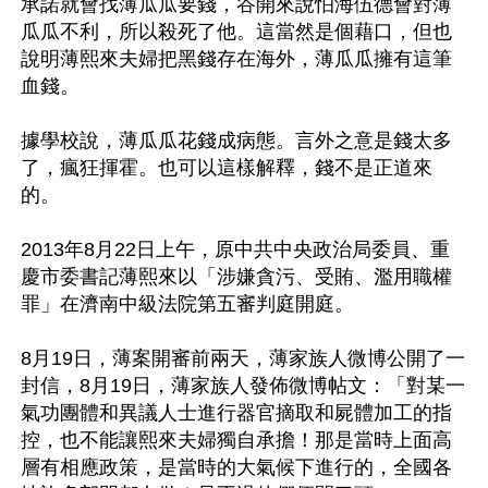
承諾就會找薄瓜瓜要錢，谷開來說怕海伍德會對薄
瓜瓜不利，所以殺死了他。這當然是個藉口，但也
說明薄熙來夫婦把黑錢存在海外，薄瓜瓜擁有這筆
血錢。

據學校說，薄瓜瓜花錢成病態。言外之意是錢太多
了，瘋狂揮霍。也可以這樣解釋，錢不是正道來
的。

2013年8月22日上午，原中共中央政治局委員、重
慶市委書記薄熙來以「涉嫌貪污、受賄、濫用職權
罪」在濟南中級法院第五審判庭開庭。 

8月19日，薄案開審前兩天，薄家族人微博公開了一
封信，8月19日，薄家族人發佈微博帖文：「對某一
氣功團體和異議人士進行器官摘取和屍體加工的指
控，也不能讓熙來夫婦獨自承擔！那是當時上面高
層有相應政策，是當時的大氣候下進行的，全國各