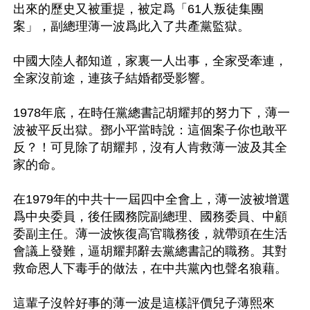
出來的歷史又被重提，被定爲「61人叛徒集團
案」，副總理薄一波爲此入了共產黨監獄。

中國大陸人都知道，家裏一人出事，全家受牽連，
全家沒前途，連孩子結婚都受影響。

1978年底，在時任黨總書記胡耀邦的努力下，薄一
波被平反出獄。鄧小平當時說：這個案子你也敢平
反？！可見除了胡耀邦，沒有人肯救薄一波及其全
家的命。

在1979年的中共十一屆四中全會上，薄一波被增選
爲中央委員，後任國務院副總理、國務委員、中顧
委副主任。薄一波恢復高官職務後，就帶頭在生活
會議上發難，逼胡耀邦辭去黨總書記的職務。其對
救命恩人下毒手的做法，在中共黨內也聲名狼藉。

這輩子沒幹好事的薄一波是這樣評價兒子薄熙來