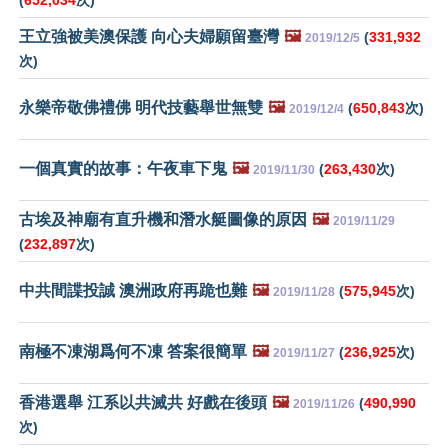
(
652,034
次)
王立強被美澳保護 向心夫婦願留臺灣
🖼️
(
331,932
2019/12/5
次)
永樂帝敬佛禮佛 明代技藝舉世無雙
🖼️
(
650,843
次)
2019/12/4
一個真實的故事：午夜車下鬼
🖼️
(
263,430
次)
2019/11/30
古埃及神廟有直升機和潛水艇圖像的原因
🖼️
2019/11/29
(
232,897
次)
中共間諜投誠 澳洲政府再跪也難
🖼️
(
575,945
次)
2019/11/28
南極不凍湖爲何不凍 答案很簡單
🖼️
(
236,925
次)
2019/11/27
香港選舉 江系以共滅共 好戲在後頭
🖼️
(
490,990
2019/11/26
次)