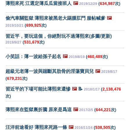
薄熙來死 江選定薄瓜瓜當接班人
🖼️
(
634,987
次)
2019/12/29
偷汽車關監獄 薄熙來被黑老大踢腫肛門 服帖喊爹
🖼️
(
699,925
次)
2019/10/21
習近平，要玩這個，你絕對玩不過薄熙來(多圖/更新)
(
531,679
次)
2019/9/27
小笑話：薄一波給孫子起名
🖼️
(
460,489
次)
2019/8/19
超級元老薄一波與踹斷其肋骨的淫蕩寶貝兒
🖼️
2019/8/17
(
679,231
次)
習近平的下場可能比薄熙來還慘
🖼️
📝
(
2,138,476
2018/1/17
次)
薄熙來在監獄裏折騰 原來是爲這
🖼️
(
644,221
次)
2017/2/5
汪洋前途看好 薄熙來死路一條
🖼️
(
538,505
次)
2016/11/24