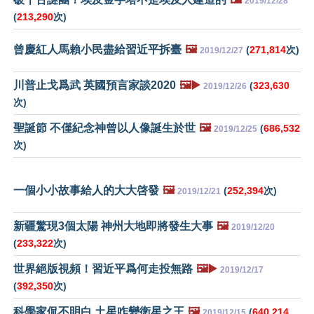
2019/12/28
(
213,290
次)
曾慶紅人馬賴小民盡給習近平拆臺
🖼️
(
271,814
次)
2019/12/27
川普止戈爲武 英國預言家談2020
🖼️▶️
(
323,630
2019/12/26
次)
聖誕節 不僅紀念神曾以人像誕生於世
🖼️
(
686,532
2019/12/25
次)
一個小小故事給人的大大啓發
🖼️
(
252,394
次)
2019/12/21
新疆驚現3個太陽 神州大地即將發生大事
🖼️
2019/12/20
(
233,322
次)
世界絕版視頻！習近平爲何走投無路
🖼️▶️
2019/12/17
(
392,350
次)
科學家侃不明白 土星咋變衛星之王
🖼️
(
640,214
2019/12/15