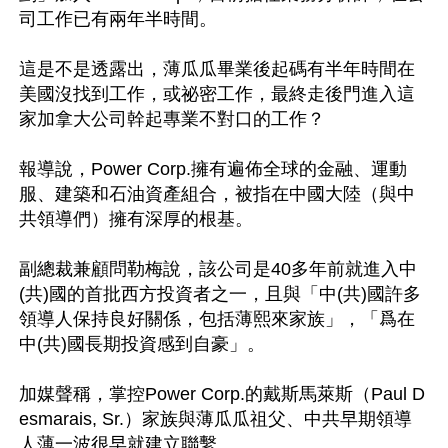
司工作已有兩年半時間。

這是不是透露出，薄瓜瓜畢業後起碼有半年時間在
美國沒找到工作，或祕密工作，最終走後門進入這
家加拿大公司幹起專業不對口的工作？

報導說，Power Corp.擁有遍佈全球的金融、運動
服、建築和石油資產組合，被指在中國大陸（與中
共領導們）擁有深厚的根基。

副總裁兼顧問勒梅說，該公司是40多年前就進入中
(共)國的首批西方投資者之一，且與「中(共)國許多
領導人保持良好關係，包括薄熙來家族」，「爲在
中(共)國長期投資感到自豪」。

加媒聲稱，掌控Power Corp.的戴斯馬萊斯（Paul D
esmarais, Sr.）家族與薄瓜瓜祖父、中共早期領導
人薄一波很早就建立聯繫。
