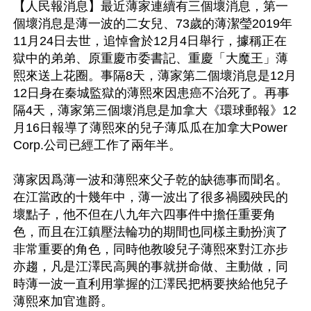
【人民報消息】最近薄家連續有三個壞消息，第一
個壞消息是薄一波的二女兒、73歲的薄潔瑩2019年
11月24日去世，追悼會於12月4日舉行，據稱正在
獄中的弟弟、原重慶市委書記、重慶「大魔王」薄
熙來送上花圈。事隔8天，薄家第二個壞消息是12月
12日身在秦城監獄的薄熙來因患癌不治死了。再事
隔4天，薄家第三個壞消息是加拿大《環球郵報》12
月16日報導了薄熙來的兒子薄瓜瓜在加拿大Power 
Corp.公司已經工作了兩年半。

薄家因爲薄一波和薄熙來父子乾的缺德事而聞名。
在江當政的十幾年中，薄一波出了很多禍國殃民的
壞點子，他不但在八九年六四事件中擔任重要角
色，而且在江鎮壓法輪功的期間也同樣主動扮演了
非常重要的角色，同時他教唆兒子薄熙來對江亦步
亦趨，凡是江澤民高興的事就拼命做、主動做，同
時薄一波一直利用掌握的江澤民把柄要挾給他兒子
薄熙來加官進爵。
