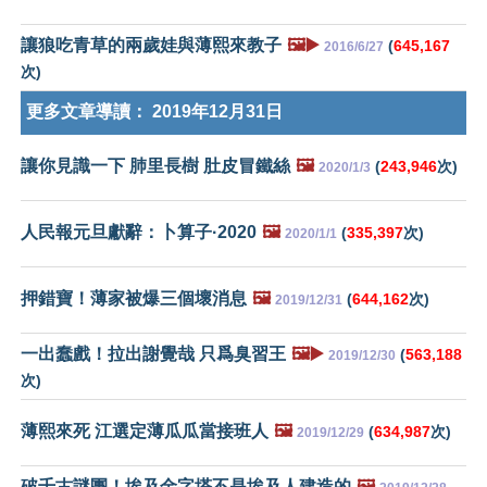
讓狼吃青草的兩歲娃與薄熙來教子
🖼️▶️
(
645,167
2016/6/27
次)
更多文章導讀：
2019年12月31日
讓你見識一下 肺里長樹 肚皮冒鐵絲
🖼️
(
243,946
次)
2020/1/3
人民報元旦獻辭：卜算子·2020
🖼️
(
335,397
次)
2020/1/1
押錯寶！薄家被爆三個壞消息
🖼️
(
644,162
次)
2019/12/31
一出蠢戲！拉出謝覺哉 只爲臭習王
🖼️▶️
(
563,188
2019/12/30
次)
薄熙來死 江選定薄瓜瓜當接班人
🖼️
(
634,987
次)
2019/12/29
破千古謎團！埃及金字塔不是埃及人建造的
🖼️