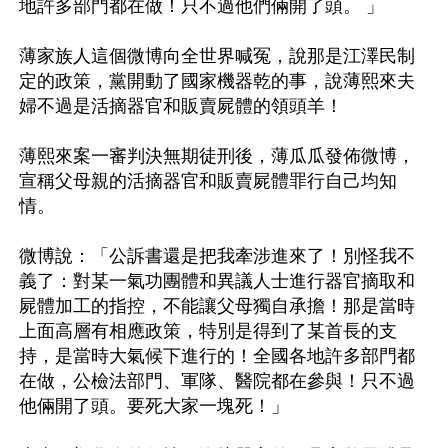
地許多部門都在做！只不過他們倆開了頭。 」 

薄家族人這個微博向全世界喊冤，說那是江澤民制
定的政策，黨開動了國家機器乾的事，說薄熙來夫
婦不過是活摘器官和販賣屍體的領頭羊！

薄熙來案一審判決無期徒刑後，薄瓜瓜發佈微博，
宣稱父母親的活摘器官和販賣屍體罪行自己均知
情。 

微博說：「公訴書還是把我牽涉進來了！別怪我不
義了：對某一氣功團體和異議人士進行器官摘取和
屍體加工的指控，不能讓父母獨自承擔！那是當時
上面高層有相應政策，特別是得到了某首長的支
持，是當時大氣候下進行的！全國各地許多部門都
在做，公檢法部門、軍隊、醫院都在參與！只不過
他倆開了頭。要死大家一塊死！」 
