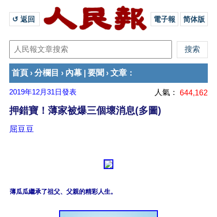
↺ 返回 
電子報
简体版
首頁
分欄目
內幕
要聞
文章
›
›
|
›
：
2019年12月31日
發表
人氣：
644,162
押錯寶！薄家被爆三個壞消息(多圖)
屈豆豆
薄瓜瓜繼承了祖父、父親的精彩人生。