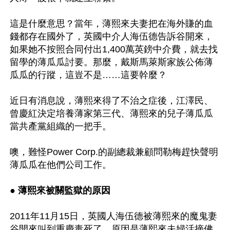
這是什麼意思？當年，薄熙來夫妻把在海外賺的血
錢都存在國外了，英國中介人海伍德告訴谷開來，
如果她不按照合同付出1,400萬英鎊中介費，就去找
留學的薄瓜瓜討要。那麼，戴斯馬萊斯家族公佈薄
瓜瓜的行蹤，這豈不是……這要幹麼？ 

近日有消息說，薄熙來得了不治之症後，江澤民、
曾慶紅決定培養薄家第三代、薄熙來的兒子薄瓜瓜
當共產黨組織的一把手。

噢，難怪Power Corp.的副總裁兼顧問勒梅趕快聲明
薄瓜瓜在他們公司工作。

● 薄熙來被關監獄的原因
2011年11月15日，英國人海伍德被薄熙來的魔鬼妻
谷開來叫到重慶毒死了。原因是薄熙來夫婦活摘佛