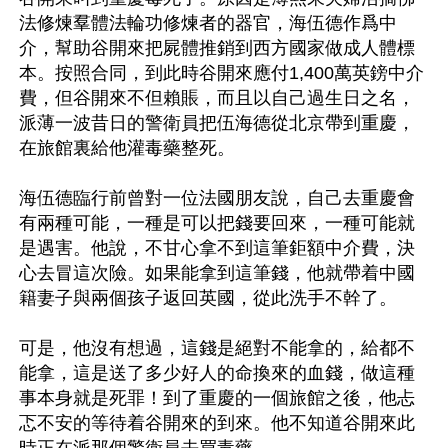
法修煉羣體法輪功修煉者的器官，海伍德作爲中
介，幫助谷開來把屍體推銷到西方國家做成人體標
本。按照合同，到此時谷開來應付1,400萬英鎊中介
費，但谷開來不但賴賬，而且以自己過生日之名，
派薄一波昔日的警衛員把伍海德從北京帶到重慶，
在旅館裏給他灌毒藥整死。 

海伍德臨行前曾對一位法國朋友說，自己去重慶會
有兩種可能，一種是可以把錢要回來，一種可能就
是遇害。他說，不甘心拿不到這筆鉅額中介費，決
心去冒這次險。如果能拿到這筆錢，他就帶着中國
籍妻子與兩個孩子返回英國，從此洗手不幹了。 

可是，他沒有想過，這錢是絕對不能拿的，給都不
能拿，這是送了多少好人的命換來的血錢，做這種
事本身就是死罪！到了重慶的一個旅館之後，他忐
忑不安的等待着谷開來的到來。他不知道谷開來此
時正在派那個警衛員去買毒藥。 
