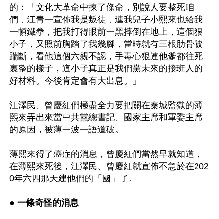
的：「文化大革命中揀了條命，別說人要整死咱
們，江青一宣佈我是叛徒，連我兒子小熙來也給我
一頓鐵拳，把我打得眼前一黑摔倒在地上，這個狠
小子，又照前胸踏了我幾腳，當時就有三根肋骨被
踹斷，看他這個六親不認，手毒心狠連他爹都往死
裏整的樣子，這小子真正是我們黨未來的接班人的
好材料。今後肯定會有大出息。」

江澤民、曾慶紅們極盡全力要把關在秦城監獄的薄
熙來弄出來當中共黨總書記、國家主席和軍委主席
的原因，被薄一波一語道破。

薄熙來得了癌症的消息，曾慶紅們當然早就知道，
在薄熙來死後，江澤民、曾慶紅就宣佈不急於在202
0年六四那天建他們的「國」了。

● 一條奇怪的消息