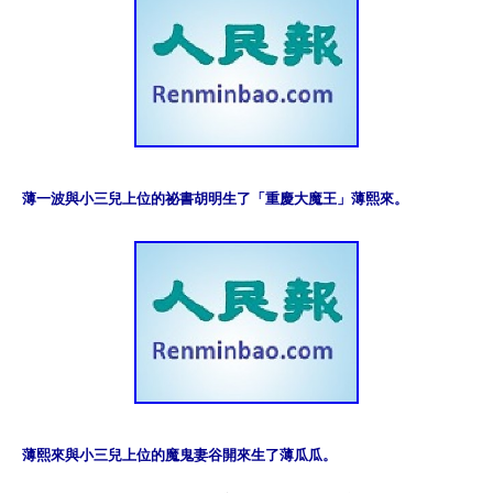
薄一波與小三兒上位的祕書胡明生了「重慶大魔王」薄熙來。
薄熙來與小三兒上位的魔鬼妻谷開來生了薄瓜瓜。