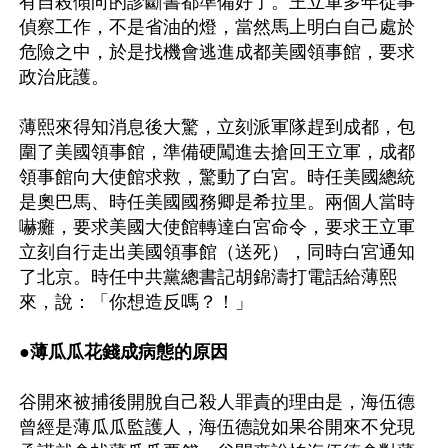
有自殺傾向的診斷書都準備好了。王立軍多年從事
偵察工作，不是省油的燈，當然馬上明白自己處於
危險之中，於是找機會逃進成都美國領事館，要求
政治庇護。

薄熙來得知消息後大驚，立刻派軍隊趕到成都，包
圍了美國領事館，準備硬闖進去搶回王立軍，成都
領事館向大使館求救，驚動了白宮。時任美國總統
是奧巴馬、時任美國國務卿是希拉里。兩個人當時
嚇癱，要求美國大使館轉達白宮命令，要求王立軍
立刻自行走出美國領事館（送死），同時白宮通知
了北京。時任中共黨總書記胡錦濤打電話給薄熙
來，說：「你想造反嗎？！」

●薄瓜瓜花錢成病態的原因
谷開來被捕後開脫自己殺人罪責的理由是，海伍德
曾經是薄瓜瓜監護人，海伍德說如果谷開來不兌現