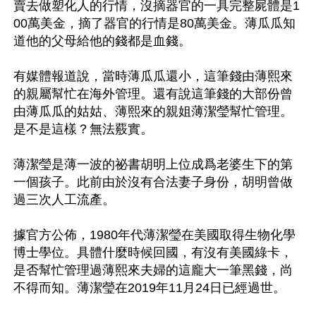
賣去做塑化人的行情，沒摘器官的一具完整屍體是1
00萬美金，摘了器官的行情是80萬美金。薄瓜瓜知
道他的父母給他的錢都是血錢。 

有媒體報道說，當時薄瓜瓜還小，這筆錢由薄熙來
的親屬幫忙在海外管理。還有說這筆錢的大部份曾
由薄瓜瓜的姑姑、薄熙來的親姐薄潔瑩幫忙管理。
是不是這樣？無法覈實。

薄潔瑩是薄一波的祕書胡明上位成爲老婆生下的第
一個孩子。此前由於沒有合法妻子身份，胡明曾做
過三次人工流產。

據官方公佈，1980年代薄潔瑩在美國取得生物化學
博士學位。具體什麼時候回國，有沒有美國綠卡，
是否幫忙管理過薄熙來夫婦的這龐大一筆黑錢，尚
不得而知。薄潔瑩在2019年11月24日已經過世。
