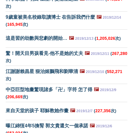
次)
9歲童被美名校錄取讀博士 在告訴我們什麼
🖼️
2019/12/14
(
165,945
次)
這是習的劫數與悲劇的開始…
🖼️
(
1,205,026
次)
2019/12/13
驚！開天目男孩看見-他不是她的丈夫
🖼️
(
267,280
2019/12/11
次)
江謝謝賴昌星 狠治姬鵬飛和劉華清
🖼️
(
552,271
2019/12/10
次)
中亞巨型地畫驚現諸多「卍」字符 怎了得
🖼️
2019/12/9
(
206,669
次)
來自天堂的孩子 耶穌教她作畫
🖼️
(
227,356
次)
2019/12/7
曝江綿恆4年5換腎 郭文貴還欠一個承諾
🖼️
2019/12/6