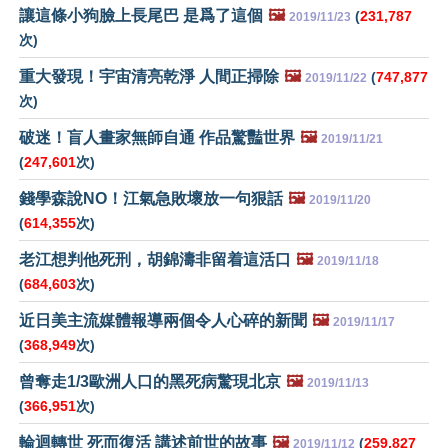
讓這條小狗臉上長尾巴 是爲了這個
🖼️
(
231,787
2019/11/23
次)
重大發現！宇宙清亮乾淨 人間正掃除
🖼️
(
747,877
2019/11/22
次)
破迷！盲人畫家無師自通 作品驚豔世界
🖼️
2019/11/21
(
247,601
次)
錢學森說NO！江氣急敗壞放一句狠話
🖼️
2019/11/20
(
614,355
次)
老江想判他死刑，胡錦濤非留着這活口
🖼️
2019/11/18
(
684,603
次)
近日美主流媒體報導兩個令人心碎的新聞
🖼️
2019/11/17
(
368,949
次)
曾奪走1/3歐洲人口的黑死病驚現北京
🖼️
2019/11/13
(
366,951
次)
輪迴轉世 死而復活 講述前世的故事
🖼️
(
259,827
2019/11/12