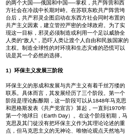
的两个大国──俄国和中国──掌权，共产阵营和西
方社会在冷战中长期对峙。在苏联东欧共产阵营垮
台后，共产邪灵企图启动在东西方社会同时布置的
共产主义因素，建立管控严密的全球政府。为了实
现这一目标，邪灵必须制造或利用一个足以威胁全
人类的“敌人”，恐吓人类让渡个人自由和民族国家的
主权。制造全球性的对环境和生态灾难的恐慌可以
说是其一个必然的选择。

1）环保主义发展三阶段
环保主义的形成和发展与共产主义有着千丝万缕的
联系。具体而言，其发展经历了三个阶段。第一个
阶段是理论酝酿期，这一阶段可以从1848年马克思
和恩格斯发表《共产党宣言》算起，一直到1970年
第一个地球日（Earth Day）。在这个阶段初期，马
克思及其门徒没有把环保主义作为其理论论述的重
点，但马克思主义的无神论、唯物论观点天然地与