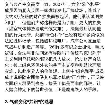
义与共产主义高度一致。2007年，六名“绿色和平”
成员因为爬入英国一家燃煤发电厂搞破坏，造成了
大约3万英镑的财产损失而被起诉。他们承认试图关
闭电厂，但他们声称这样做是为了阻止更大的损失
（温室气体排放造成气候灾难）。法庭最后认同他
们的行为无罪。此前“绿色和平”已经有过许多类似的
法庭胜诉记录，包括破坏核电厂、汽车公司甚至喷
气战斗机制造厂等等。[26]许多有识之士担忧，照此
逻辑，合法与非法间还有界限吗？传统马克思列宁
主义利用乌托邦的邪说把杀人放火、抢劫财产合法
化；披上绿色环保外衣的共产主义变种则鼓吹环境
灾难，以此变异人的价值观。上例中“绿色和平”成员
成功说服陪审团接受其犯罪动机的“正当性”，正反映
大面积人群受到蛊惑，接受了似是而非的邪说。让
人抛弃神定下的普世价值，正是魔鬼毁人的手段。

2. 气候变化“共识”的迷思