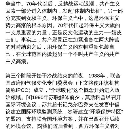
争当中。70年代以后，反越战运动退潮，共产主义
因素一部分进入体制内，发起“体制内长征”，另一部
分充实到女权主义、环保主义当中，这是环保主义
势力高涨的根本原因。70年代扛起环保主义大旗的
一支最重要的力量，正是反文化运动的主力──嬉皮
士们。事实上，共产邪灵正在加紧准备在两大阵营
的对峙结束之后，用环保主义的旗帜重新包装自
己，在全球范围内掀起另一个不叫共产主义的共产
主义高潮。

第三个阶段开始于冷战结束的前夜。1988年，联合
国政府间气候变化专门委员会（下文将使用该机构
简称IPCC）成立，“全球暖化”这个概念开始进入政
治领域。[4]1990年苏联解体前夕，莫斯科曾经召开
国际环境会议，苏共总书记戈尔巴乔夫在发言中倡
议建立国际环境监测系统，签署建立“环境保护特区”
的盟约、支持联合国环境方案，并在巴西召开后续
的环境会议。[5]我们随后看到，西方环保主义者对