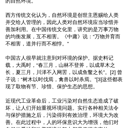
的自然环境。

西方传统文化认为，自然环境是创世主恩赐给人类
并交给人管理的，因此人类对自然环境应当珍惜并
善加利用。在中国传统文化里，讲究的是万事万物
的均衡发展，互不相害。《中庸》说：“万物并育而
不相害，道并行而不相悖。”

中国古人很早就注意到对环境的保护。据史料记
载，大禹时，“春三月，山林不登斧，以成草木之
长，夏三月，川泽不入网罟，以成鱼鳖之长”。[2] 曾
子说：“树木以时伐焉，禽兽以时杀焉。”[3]这些都表
现了取物有节、珍惜、保护生态的思想。

近现代工业革命后，工业污染对自然生态造成了破
坏，让人们开始重视环境问题。实行各种相关法令
与保护措施之后，污染得到有效治理，环境大为改
善。在此过程中，人的环保意识大为增强，他们对