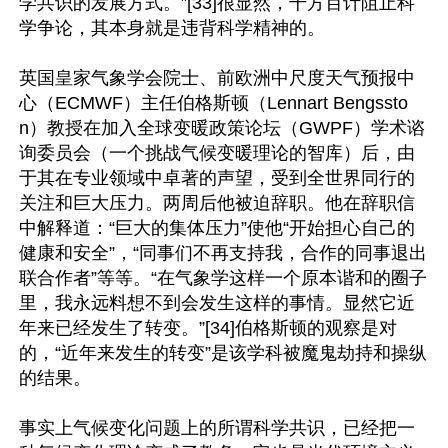
学共识的发展方式。”[33]很显然，千方百计阻止科
学争论，其本身就是违背科学精神的。

英国皇家气象学会院士、前欧洲中尺度天气预报中
心（ECMWF）主任伯格斯顿（Lennart Bengssto
n）教授在加入全球变暖政策论坛（GWPF）学术谘
询委员会（一个挑战气候变暖理论的智库）后，由
于其在专业领域中卓著的声望，受到全世界同行的
关注和巨大压力。两周后他被迫辞职。他在辞职信
中解释道：“巨大的集体压力”使他“开始担心自己的
健康和安全”，“同事们不再支持我，合作的同事退出
联合作者”等等。“在气象学这样一个原本谐和的圈子
里，我永远料想不到会发生这样的事情。显然它近
年来已经发生了转变。”[34]伯格斯顿的观察是对
的，“近年来发生的转变”是该学科被魔鬼劫持和操纵
的结果。

事实上气候变化问题上的所谓科学共识，已经把一