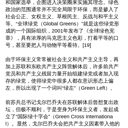
和国家选举，企图进入决策圈来实施其理念。绿色
政治的范围通常并不完全局限于环保，而是掺入了
社会公正、女权主义、草根民主、反战与和平主义
等。“全球绿党（Global Greens）”就是这些绿党形
成的一个国际组织，2001年发布了《全球绿色宪
章》，具有浓厚的马克思主义色彩，打着平等的口
号，甚至要把人与动物平等看待。[19]

由于环保主义常常被社会主义和共产主义主导，再
加上苏联和东欧共产主义阵营解体后，许多前共产
党员和共产主义残留力量开始组建绿党或者加入现
存的绿党，使得绿党中很多人都在意识形态上偏
左，所以出现了一个词叫“绿左”（Green Left）。

前苏共总书记戈尔巴乔夫在苏联解体后曾想复出政
坛，但极不顺利，于是变身为环保主义者，发起成
立了“国际绿十字会”（Green Cross Internationa
l）。显然，戈尔巴乔夫会把共产主义因素带入他的