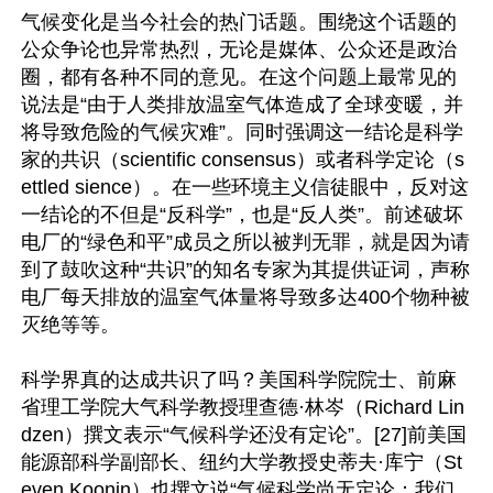
气候变化是当今社会的热门话题。围绕这个话题的
公众争论也异常热烈，无论是媒体、公众还是政治
圈，都有各种不同的意见。在这个问题上最常见的
说法是“由于人类排放温室气体造成了全球变暖，并
将导致危险的气候灾难”。同时强调这一结论是科学
家的共识（scientific consensus）或者科学定论（s
ettled sience）。在一些环境主义信徒眼中，反对这
一结论的不但是“反科学”，也是“反人类”。前述破坏
电厂的“绿色和平”成员之所以被判无罪，就是因为请
到了鼓吹这种“共识”的知名专家为其提供证词，声称
电厂每天排放的温室气体量将导致多达400个物种被
灭绝等等。

科学界真的达成共识了吗？美国科学院院士、前麻
省理工学院大气科学教授理查德·林岑（Richard Lin
dzen）撰文表示“气候科学还没有定论”。[27]前美国
能源部科学副部长、纽约大学教授史蒂夫·库宁（St
even Koonin）也撰文说“气候科学尚无定论：我们