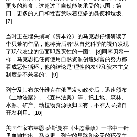
更多的粮食，这超过了自然能够承受的范围；第
四，更多的人口和牲畜意味着更多的粪便和垃圾。
[7]

当时正在埋头撰写《资本论》的马克思仔细研读了
李贝希的作品，他称赞后者“从自然科学的视角发现
了现代农业的负面即毁灭性的一面”。[8]同李贝希一
样，马克思把任何使用自然资源创造财富的努力都
看成恶性循环，他的结论是“理性的农业和资本主义
制度是不兼容的”。[9]

列宁及其布尔什维克在俄国发动政变后，迅速颁布
《土地法案》、《森林法案》等，把土地、森林、
水源、矿产、动植物资源收归国有，不准人民擅自
开发利用。[10]

美国作家布莱恩·萨斯曼在《生态暴政》一书中一针
见血地指出，马克思、列宁的思路和今天的环保主