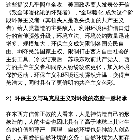
这些提议几乎照单全收。美国政界要人发表公开信
《致全球暖化论的怀疑者》，“全球暖化”成为这个阶
段环保主义者（其领头人是改头换面的共产主义
者）给人类塑造的主要敌人。利用环境保护借口进
行的宣传骤然升级，环境立法、环境公约数量迅速
增多、规模加大，环保主义成为限制各国公民自
由、剥夺民族国家主权、限制打击西方自由社会的
主要工具。冷战结束后，苏联东欧前共产党人、西
方的共产主义者和同路人纷纷改弦更张，加入环境
保护运动，环保主义和环境运动骤然升温，变得声
势浩大，同时具有了更鲜明的共产主义色彩。

2）环保主义与马克思主义对环境的态度一脉相承
在东西方信仰正教的人看来，人是神仿造自己的形
象造的，人的生命也因此具有了高于地球上其它生
命的价值和尊严。同理，自然环境也是神给人创造
的，人有爱护自然环境的义务；自然环境为人而存