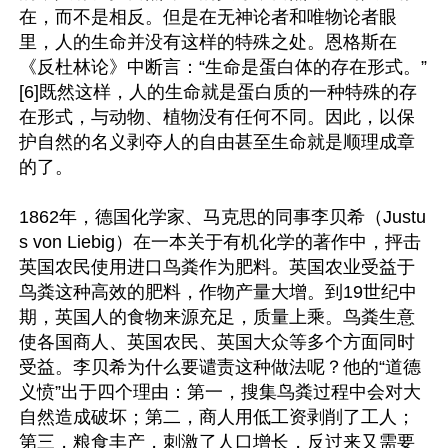
在，而不是相反。但是在无神论者和唯物论者眼
里，人的生命并没有这样的特殊之处。恩格斯在
《反杜林论》中断言：“生命是蛋白体的存在形式。”
[6]既然这样，人的生命就是蛋白质的一种特殊的存
在形式，与动物、植物没有任何不同。因此，以保
护自然的名义剥夺人的自由甚至生命就是顺理成章
的了。

1862年，德国化学家、马克思的同事李贝希（Justu
s von Liebig）在一本关于有机化学的著作中，抨击
英国农民使用进口鸟粪作为肥料。英国农业受益于
鸟粪这种高效的肥料，作物产量大增。到19世纪中
期，英国人的食物来源充足，质量上乘。鸟粪生意
使各国商人、英国农民、英国大众等多个方面同时
受益。李贝希为什么要谴责这种做法呢？他的“道德
义愤”出于四个理由：第一，搜集鸟粪过程中会对大
自然造成破坏；第二，商人用低工资剥削了工人；
第三，粮食丰产，刺激了人口增长，反过来又需要