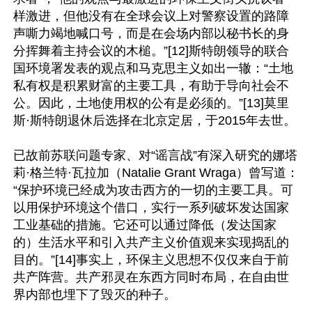
样激进，但他没有在全球会议上对警察设置的路障
声嘶力竭地喊口号，而是在会场内部以秘书长的身
分挥舞着主持会议的木槌。”[12]斯特朗领导的联合
国环境署发表的观点和马克思主义如出一辙：“土地
私有权是积累财富的主要工具，有助于导向社会不
公。因此，土地使用权的公有是必须的。”[13]莫里
斯·斯特朗退休后选择在北京定居，于2015年去世。

已故前苏联问题专家、对“谣言战”有深入研究的娜塔
莉·格兰特·瓦拉加（Natalie Grant Wraga）曾写道：
“保护环境已经成为攻击西方的一切的主要工具。可
以用保护环境这个借口，实行一系列破坏发达国家
工业基础的措施。它还可以通过降低（发达国家
的）生活水平和引入共产主义价值观来实现捣乱的
目的。”[14]事实上，环保主义思想不仅仅来自于前
共产阵营。共产邪灵在东西方同时布局，在自由世
界内部也埋下了毁灭的种子。
