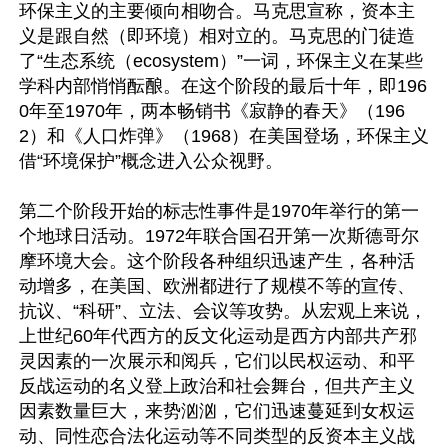
环保主义的主要倾向相吻合。马克思宣称，资本主
义是跟自然（即环境）相对立的。马克思的门徒造
了“生态系统（ecosystem）”一词，环保主义在某些
学科内部悄悄酝酿。在这个阶段的最后十年，即196
0年至1970年，两本畅销书《寂静的春天》（196
2）和《人口炸弹》（1968）在美国登场，环保主义
借“环境保护”概念进入公众视野。

第二个阶段开始的标志性事件是1970年举行的第一
个地球日活动。1972年联合国召开第一次斯德哥尔
摩环境大会。这个阶段各种组织迅速产生，各种活
动增多，在美国、欧洲都进行了规模不等的宣传、
抗议、“科研”、立法、会议等攻势。从宏观上来说，
上世纪60年代西方的反文化运动是西方内部共产邪
灵因素的一次展示和阅兵，它们以民权运动、和平
反战运动的名义登上政治和社会舞台，但共产主义
因素数量巨大，来势汹汹，它们迅速蔓延到女权运
动、同性恋合法化运动等不同类型的反资本主义战