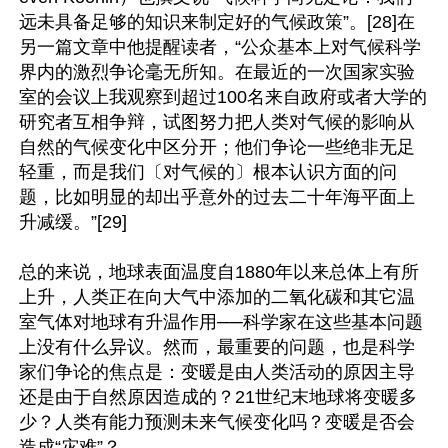
远未具备足够的知识来制定好的气候政策”。[28]在
另一篇文章中他提醒读者，“公众基本上对气候科学
界内的激烈争论毫无所知。在最近的一次国家实验
室的会议上我观察到超过100名来自政府或者大学的
研究者互相争辩，试图努力把人类对气候的影响从
自然的气候变化中区分开；他们争论一些绝非无足
轻重，而是我们〔对气候的〕根本认识方面的问
题，比如明显的却出乎意外的过去二十年海平面上
升减缓。”[29]

总的来说，地球表面温度自1880年以来总体上有所
上升，人类正在向大气中添加的二氧化碳和其它温
室气体对地球有升温作用──科学家在这些基本问题
上没有什么异议。然而，最重要的问题，也是科学
家们争论的焦点是：变暖是由人类活动的原因主导
还是由于自然原因造成的？21世纪末地球将变暖多
少？人类有能力预测未来气候变化吗？变暖是否会
造成“灾难”？
