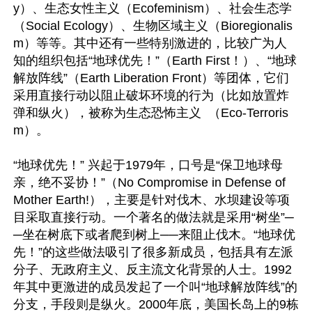
y）、生态女性主义（Ecofeminism）、社会生态学
（Social Ecology）、生物区域主义（Bioregionalis
m）等等。其中还有一些特别激进的，比较广为人
知的组织包括“地球优先！”（Earth First！）、“地球
解放阵线”（Earth Liberation Front）等团体，它们
采用直接行动以阻止破坏环境的行为（比如放置炸
弹和纵火），被称为生态恐怖主义  （Eco-Terroris
m）。

“地球优先！” 兴起于1979年，口号是“保卫地球母
亲，绝不妥协！”（No Compromise in Defense of 
Mother Earth!），主要是针对伐木、水坝建设等项
目采取直接行动。一个著名的做法就是采用“树坐”─
─坐在树底下或者爬到树上──来阻止伐木。“地球优
先！”的这些做法吸引了很多新成员，包括具有左派
分子、无政府主义、反主流文化背景的人士。1992
年其中更激进的成员发起了一个叫“地球解放阵线”的
分支，手段则是纵火。2000年底，美国长岛上的9栋