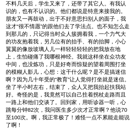
不料几天后，学生又来了，还带了其它人。有我认
识的，也有不认识的。他们都说是特意来接我的。
朋友又一再鼓动，出于不好意思扫别人的面子，我
这才“很不情愿”的跟他们去了学法点。也不知怎么走
到那儿的，只记得当时众人簇拥着我，一个力气大
的功友抱着我，另几位有的抬手、有的抬脚，小心
翼翼的像放玻璃人儿一样轻轻轻轻的把我放在地
上，生怕碰痛了我哪根神经。我就这样坐在众功友
中间，也没炼功，只是好奇而惊疑的望着周围打坐
的模糊人影儿，心想：这干什么呢？是不是搞迷信
啊？因为几十年受的“教育”让人觉得打坐就是迷信。
坐了半小时左右，结束了，众人又把我抬起扶我站
好。奇怪的是，我竟然可以自己拄着拐杖走路而且
一路上和他们交谈了。回到家，用听诊器一听，心
跳每分钟82次，我问医生多少次才正常啊？他说70
至100次。啊，我正常极了！难怪一点不累能走能说
了啊！
