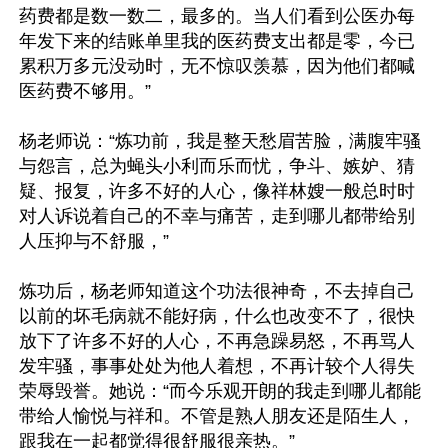
药费都是数一数二，最多的。当人们看到公医办每
年发下来的结账单里我的医药费支出都是零，今已
累积万多元没动时，无不惊叹羡慕，因为他们都喊
医药费不够用。”

杨老师说：“炼功前，我是整天愁眉苦脸，满腹牢骚
与怨言，总为蝇头小利而乐而忧，争斗、嫉妒、猜
疑、报复，许多不好的人心，像祥林嫂一般总时时
对人诉说着自己的不幸与痛苦，走到哪儿都带给别
人压抑与不舒服，”

炼功后，杨老师知道这个功法很神奇，不去掉自己
以前的坏毛病就不能好病，什么也改变不了，很快
放下了许多不好的人心，不再急躁易怒，不再骂人
发牢骚，事事处处为他人着想，不再计较个人得失
荣辱毁誉。她说：“而今乐观开朗的我走到哪儿都能
带给人愉悦与祥和。不管是熟人朋友还是陌生人，
跟我在一起都觉得很舒服很亲热。”
