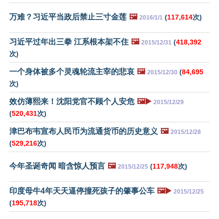
万难？习近平当政后禁止三寸金莲
🖼️
(
117,614
次)
2016/1/1
习近平过年出三拳 江系根本架不住
🖼️
(
418,392
2015/12/31
次)
一个身体被多个灵魂轮流主宰的悲哀
🖼️
(
84,695
2015/12/30
次)
效仿薄熙来！沈阳党官不顾个人安危
🖼️▶️
2015/12/29
(
520,431
次)
津巴布韦宣布人民币为流通货币的历史意义
🖼️
2015/12/28
(
529,216
次)
今年圣诞奇闻 暗含惊人预言
🖼️
(
117,948
次)
2015/12/25
印度母牛4年天天逼停撞死孩子的肇事公车
🖼️▶️
2015/12/25
(
195,718
次)