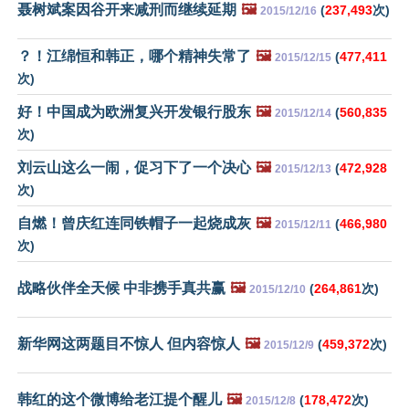
聂树斌案因谷开来减刑而继续延期
🖼️
(
237,493
次)
2015/12/16
？！江绵恒和韩正，哪个精神失常了
🖼️
(
477,411
2015/12/15
次)
好！中国成为欧洲复兴开发银行股东
🖼️
(
560,835
2015/12/14
次)
刘云山这么一闹，促习下了一个决心
🖼️
(
472,928
2015/12/13
次)
自燃！曾庆红连同铁帽子一起烧成灰
🖼️
(
466,980
2015/12/11
次)
战略伙伴全天候 中非携手真共赢
🖼️
(
264,861
次)
2015/12/10
新华网这两题目不惊人 但内容惊人
🖼️
(
459,372
次)
2015/12/9
韩红的这个微博给老江提个醒儿
🖼️
(
178,472
次)
2015/12/8