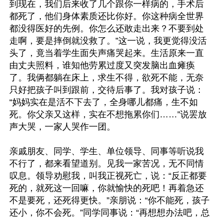
到现在，我们后来收了几个跟你一样病的，手术后
都死了，他们身体素质还比你好。你这种病全世界
都没得医好的先例。你怎么还敢走出来？不要到处
走啊，要是摔倒就没救了。”这一说，我更觉得没活
头了，竟当着学生面失声痛哭起来。生活原来一直
由丈夫照料，谁知他劳累过度又突发脑出血瘫痪
了。我俩都躺在床上，求生不得，欲死不能，无奈
只好把孩子叫到跟前，交待后事了。我对孩子说：
“妈妈实在是活不下去了，全身哪儿都痛，生不如
死。你父亲又这样，实在不想拖累你们……”说罢放
声大哭，一家人哭作一团。

亲戚朋友、同学、学生、单位领导、同事等听说我
不行了，都来看望道别。见我一家苦况，无不同情
叹息。领导劝慰我，叫我正视死亡，说：“反正都要
死的，就死这一回嘛，你就愉快的死吧！再着急还
不是要死，还死得更快。”亲朋说：“你不能死，孩子
还小，你不会死。”同学同事说：“再想想办法吧，总