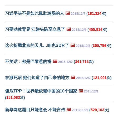
习近平决不是如此鼠肚鸡肠的人
🖼️
(
181,324
次)
2015/12/7
习要动教育界 江姘头陈至立悬了
🖼️
(
455,916
次)
2015/12/6
这么折腾北京的天儿…咱也SDR了
🖼️
(
350,756
次)
2015/12/3
不笑话：都是巴黎惹的祸
🖼️
(
341,716
次)
2015/12/2
在濒死后 她们知道了自己来的地方
🖼️
(
121,001
次)
2015/12/2
傻瓜TPP！世界最依赖中国的10个国家
🖼️
2015/12/1
(
151,083
次)
新华网这题目只能意会 不能言传
🖼️
(
529,103
次)
2015/11/29