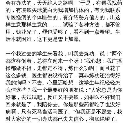
会有办法的，天无绝人之路啊！”于是，有帮我找药
的，有凑钱买球蛋白为我增加抗体的，有为我联系
专医怪病的个体医生的，有介绍秘方偏方的，出这
样主意那样主意的。……试验了各种方法，都不管
用，钱花光了，罪也受够了，看不到一点希望。生
活本就困难，这下更是雪上加霜。

一个我过去的学生来看我，叫我去炼功。说：“两个
都这样倒着，总得立起来一个呀！”我心想：我广播
操都做不得，走都走不得，炼什么功啊！而且花了
这么多钱，医生都说没得治了，莫非炼功还治得好
我的病吗？不去。心里还暗想：这学生年纪轻轻怎
么信这些？我一个最要好的朋友说：“人家总是为你
好嘛，去试试吧，反正又不要钱，如果医不好我们
回来就是了，我陪你去。你是那些药都吃了也没好
病啊，只有死马当活马医了。”但我还是不愿去，我
对大家说的一切办法都已失去信心，彻底绝望了。
