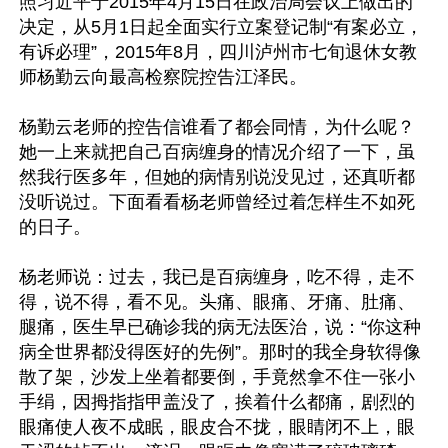
照习近平于2015年4月15日在政治局会议上做出的
决定，从5月1日起全面实行立案登记制“有案必立，
有诉必理”，2015年8月，四川泸州市七旬退休女教
师杨勤云向最高检察院控告江泽民。

杨勤云老师的控告信谁看了都会同情，为什么呢？
她一上来就把自己百病缠身的情况介绍了一下，虽
然我行医多年，但她的病情别说没见过，还真听都
没听说过。下面看看杨老师曾经过着怎样生不如死
的日子。

杨老师说：过去，我已是百病缠身，吃不得，走不
得，说不得，看不见。头痛、眼痛、牙痛、肚痛、
腿痛，医生早已确诊我的病无法医治，说：“你这种
病全世界都没得医好的先例”。那时的我全身软得像
散了架，沙发上坐着都要倒，手竟然拿不住一张小
手绢，因拇指指甲盖没了，挨着什么都痛，剧烈的
眼痛使人夜不成眠，眼皮合不拢，眼睛闭不上，眼