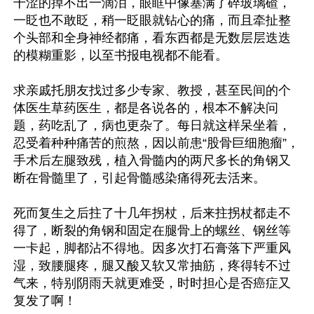
干涩的掉不出一滴泪，眼眶中像塞满了碎玻璃碴，
一眨也不敢眨，稍一眨眼就钻心的痛，而且牵扯整
个头部和全身神经都痛，看东西都是无数层层迭迭
的模糊重影，以至书报电视都不能看。

求亲戚托朋友找过多少专家、教授，甚至民间的个
体医生草药医生，都是各说各的，根本不解决问
题，药吃乱了，病也更杂了。每日就这样呆坐着，
忍受着种种痛苦的煎熬，因以前患“股骨巨细胞瘤”，
手术后左腿致残，植入骨髓内的两尺多长的角钢又
断在骨髓里了，引起骨髓感染痛得死去活来。

死而复生之后拄了十几年拐杖，后来拄拐杖都走不
得了，断裂的角钢和固定在腿骨上的螺丝、钢丝等
一卡起，脚都沾不得地。因多次打石膏落下严重风
湿，致腰腿疼，腿又酸又软又常抽筋，疼得转不过
气来，特别阴雨天就更难受，时时担心是否癌症又
复发了啊！
