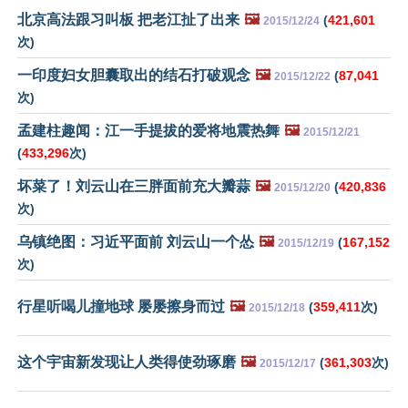
北京高法跟习叫板 把老江扯了出来
🖼️
(
421,601
2015/12/24
次)
一印度妇女胆囊取出的结石打破观念
🖼️
(
87,041
2015/12/22
次)
孟建柱趣闻：江一手提拔的爱将地震热舞
🖼️
2015/12/21
(
433,296
次)
坏菜了！刘云山在三胖面前充大瓣蒜
🖼️
(
420,836
2015/12/20
次)
乌镇绝图：习近平面前 刘云山一个怂
🖼️
(
167,152
2015/12/19
次)
行星听喝儿撞地球 屡屡擦身而过
🖼️
(
359,411
次)
2015/12/18
这个宇宙新发现让人类得使劲琢磨
🖼️
(
361,303
次)
2015/12/17