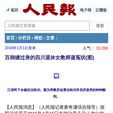
↺ 返回 
电子报
正體版
首页
分栏目
维权
文章
›
›
›
：
2016年1月1日
发表
人气：
30,096
百病缠过身的四川退休女教师递冤状(图)
江泽民下令镇压法轮功。图为劳教所迫害法轮功学员所使用的种种酷
【人民报消息】（人民报记者唐奇潇综合报导）按