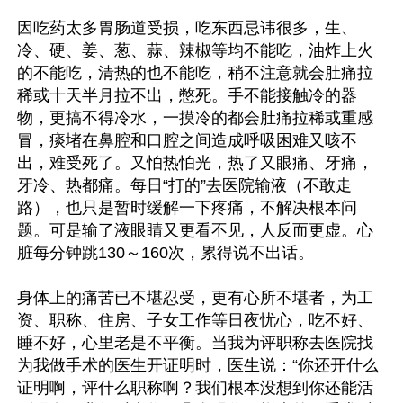
因吃药太多胃肠道受损，吃东西忌讳很多，生、
冷、硬、姜、葱、蒜、辣椒等均不能吃，油炸上火
的不能吃，清热的也不能吃，稍不注意就会肚痛拉
稀或十天半月拉不出，憋死。手不能接触冷的器
物，更搞不得冷水，一摸冷的都会肚痛拉稀或重感
冒，痰堵在鼻腔和口腔之间造成呼吸困难又咳不
出，难受死了。又怕热怕光，热了又眼痛、牙痛，
牙冷、热都痛。每日“打的”去医院输液（不敢走
路），也只是暂时缓解一下疼痛，不解决根本问
题。可是输了液眼睛又更看不见，人反而更虚。心
脏每分钟跳130～160次，累得说不出话。

身体上的痛苦已不堪忍受，更有心所不堪者，为工
资、职称、住房、子女工作等日夜忧心，吃不好、
睡不好，心里老是不平衡。当我为评职称去医院找
为我做手术的医生开证明时，医生说：“你还开什么
证明啊，评什么职称啊？我们根本没想到你还能活