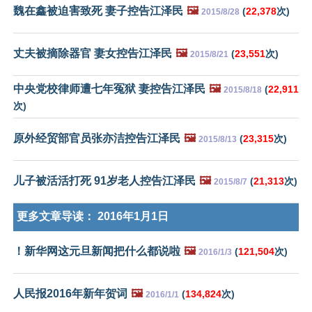
魏在鑫被迫害致死 妻子控告江泽民
🖼️
(
22,378
次)
2015/8/28
丈夫被摘除器官 妻女控告江泽民
🖼️
(
23,551
次)
2015/8/21
中央党校律师遭七年冤狱 妻控告江泽民
🖼️
(
22,911
2015/8/18
次)
原外经贸部官员张亦洁控告江泽民
🖼️
(
23,315
次)
2015/8/13
儿子被活活打死 91岁老人控告江泽民
🖼️
(
21,313
次)
2015/8/7
更多文章导读：
2016年1月1日
！新华网这元旦新闻把什么都说啦
🖼️
(
121,504
次)
2016/1/3
人民报2016年新年贺词
🖼️
(
134,824
次)
2016/1/1