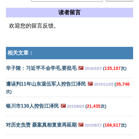
读者留言
欢迎您的留言反馈。
相关文章：
辛子陵：习近平不会学毛,要批毛
🖼️
(
135,107
次)
2016/3/23
遭诬判11年山东退伍军人控告江泽民
🖼️
(
35,746
2015/11/29
次)
银川市136人控告江泽民
🖼️
(
21,435
次)
2015/9/24
对历史负责 聂案真相复查再延期
🖼️
(
166,617
次)
2015/9/17