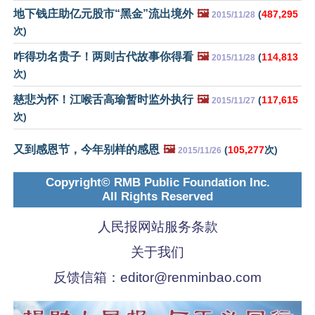
地下钱庄助亿元股市“黑金”流出境外
🖼️
(
487,295
2015/11/28
次)
咋得功名贵子！两则古代故事你得看
🖼️
(
114,813
2015/11/28
次)
慈悲为怀！江喉舌高瑜暂时监外执行
🖼️
(
117,615
2015/11/27
次)
又到感恩节，今年别样的感恩
🖼️
(
105,277
次)
2015/11/26
Copyright© RMB Public Foundation Inc.
All Rights Reserved
人民报网站服务条款
关于我们
反馈信箱：
editor@renminbao.com