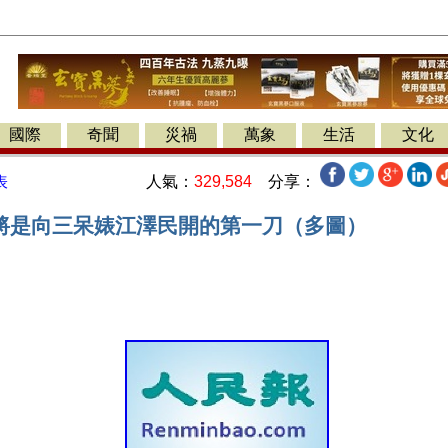
國際
奇聞
災禍
萬象
生活
文化
人氣：
329,584
分享：
表
"將是向三呆婊江澤民開的第一刀（多圖）