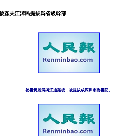
被姦夫江澤民提拔爲省級幹部
祕書黃麗滿與江通姦後，被提拔成深圳市委書記。