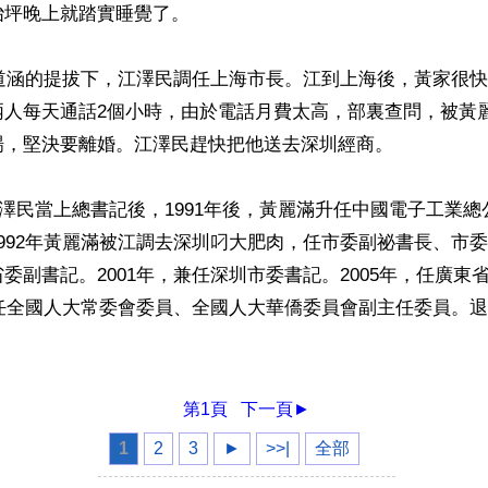
坪晚上就踏實睡覺了。

汪道涵的提拔下，江澤民調任上海市長。江到上海後，黃家很
兩人每天通話2個小時，由於電話月費太高，部裏查問，被黃
，堅決要離婚。江澤民趕快把他送去深圳經商。

，江澤民當上總書記後，1991年後，黃麗滿升任中國電子工業
992年黃麗滿被江調去深圳叼大肥肉，任市委副祕書長、市委祕
委副書記。2001年，兼任深圳市委書記。2005年，任廣東
，任全國人大常委會委員、全國人大華僑委員會副主任委員。
ww.renminbao.com/rmb/articles/2014/7/5/59700b.html
第1頁
下一頁►
1
2
3
►
>>|
全部