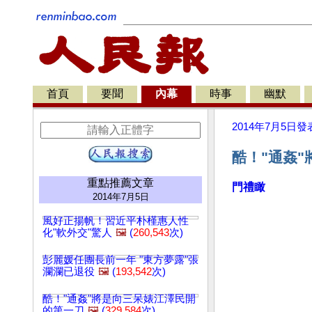
首頁
要聞
內幕
時事
幽默
2014年7月5日
發
酷！"通姦
重點推薦文章
門禮瞰
2014年7月5日
風好正揚帆！習近平朴槿惠人性
化"軟外交"驚人
🖼️
(
260,543
次)
彭麗媛任團長前一年 "東方夢露"張
瀾瀾已退役
🖼️
(
193,542
次)
酷！"通姦"將是向三呆婊江澤民開
的第一刀
🖼️
(
329,584
次)