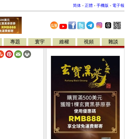
简体
-
正體
-
手機版
-
電子報
專題
寰宇
維權
視頻
雜談