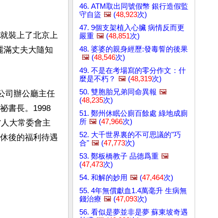
46. ATM取出同號假幣 銀行造假監
守自盜
🖼️
(
48,923
次)
47. 9個支架植入心臟 病情反而更
快就裝上了北京上
嚴重
🖼️
(
48,851
次)
48. 婆婆的親身經歷:發毒誓的後果
麗滿丈夫大隨知
🖼️
(
48,546
次)
49. 不是在考場寫的零分作文：什
麼是不朽？
🖼️
(
48,319
次)
50. 雙胞胎兄弟同命異報
🖼️
總公司辦公廳主任
(
48,235
次)
書長。1998
51. 鄭州休眠公廁百餘處 綠地成廁
所
🖼️
(
47,966
次)
省人大常委會主
52. 大千世界裏的不可思議的"巧
退休後的福利待遇
合"
🖼️
(
47,773
次)
53. 鄭板橋教子 品德爲重
🖼️
(
47,473
次)
54. 和解的妙用
🖼️
(
47,464
次)
55. 4年無償獻血1.4萬毫升 生病無
錢治療
🖼️
(
47,093
次)
56. 看似是夢並非是夢 蘇東坡奇遇