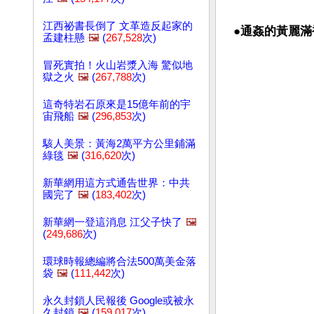
江西祕書長倒了 文革造反起家的
●
通姦的黃麗滿
孟建柱懸
🖼️
(
267,528
次)
冒死實拍！火山岩漿入海 驚似地
獄之火
🖼️
(
267,788
次)
這奇特岩石原來是15億年前的宇
宙飛船
🖼️
(
296,853
次)
駭人美景：黃海2萬平方公里鋪滿
綠毯
🖼️
(
316,620
次)
新華網用這方式通告世界：中共
國完了
🖼️
(
183,402
次)
新華網一登這消息 江父子快了
🖼️
(
249,686
次)
環球時報總編將合法500萬美金落
袋
🖼️
(
111,442
次)
永久封鎖人民報後 Google或被永
久封鎖
🖼️
(
159,017
次)