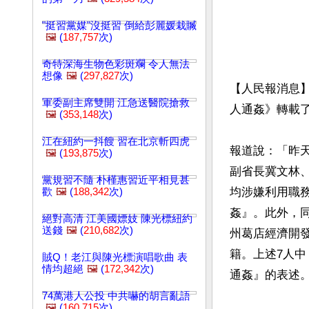
"挺習黨媒"沒挺習 倒給彭麗媛栽贓
🖼️
(
187,757
次)
奇特深海生物色彩斑斕 令人無法
想像
🖼️
(
297,827
次)
【人民報消息】
軍委副主席雙開 江急送醫院搶救
人通姦》轉載了
🖼️
(
353,148
次)
江在紐約一抖餿 習在北京斬四虎
報道說：「昨
🖼️
(
193,875
次)
副省長冀文林
黨規習不隨 朴槿惠習近平相見甚
均涉嫌利用職
歡
🖼️
(
188,342
次)
姦』。此外，
絕對高清 江美國嫖妓 陳光標紐約
送錢
🖼️
(
210,682
次)
州葛店經濟開
籍。上述7人中
賊Q！老江與陳光標演唱歌曲 表
情均超絕
🖼️
(
172,342
次)
通姦』的表述。
74萬港人公投 中共嚇的胡言亂語
🖼️
(
160,715
次)