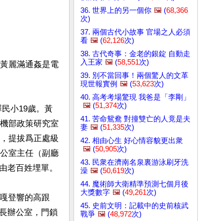
36. 世界上的另一個你
🖼️
(
68,366
次)
37. 兩個古代小故事 官場之人必須
看
🖼️
(
62,126
次)
38. 古代奇事：金老的銀錠 自動走
入王家
🖼️
(
58,551
次)
書黃麗滿通姦是電
39. 別不當回事！兩個驚人的文革
現世報實例
🖼️
(
53,623
次)
40. 高考考場驚現 我爸是「李剛」
🖼️
(
51,374
次)
澤民小19歲。黃
41. 苦命鴛鴦 對撞雙亡的人竟是夫
四機部政策研究室
妻
🖼️
(
51,335
次)
後，提拔爲正處級
42. 相由心生 好心情容貌更出衆
🖼️
(
50,905
次)
辦公室主任（副廳
43. 民衆在濟南名泉裏游泳刷牙洗
由老百姓埋單。

澡
🖼️
(
50,619
次)
44. 魔術師大衛精準預測七個月後
大獎數字
🖼️
(
49,261
次)
登嘎登響的高跟
45. 史前文明：記載中的史前核武
長辦公室，門鎖
戰爭
🖼️
(
48,972
次)