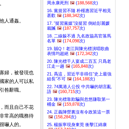
周永康死刑
🖼️
(
188,568
次)


16. 黨規習不隨 朴槿惠習近平相見
甚歡
🖼️
(
188,342
次)
他人通姦。

17. "挺習黨媒"沒挺習 倒給彭麗媛
栽贓
🖼️
(
187,757
次)
18. 二線躲不過 九名政協高官落馬
名單
🖼️
(
174,098
次)
19. 賊Q！老江與陳光標演唱歌曲
表情均超絕
🖼️
(
172,342
次)
20. 陳光標千人宴成二百五 只爲老
江走一趟
🖼️
(
165,848
次)
寡婦，被發現也
21. 爲這，習近平非得任"史上最強
組長"不可
🖼️
(
164,188
次)
國家的人可以私
22. 74萬港人公投 中共嚇的胡言亂
引咎辭職。

語
🖼️
(
160,715
次)
23. 陳光標靠欺騙與忽悠賺取第一
桶金
🖼️
(
159,878
次)
，而且自己不花
24. 正義陣營裏沒有令政策這一票
非常高的職務待
🖼️
(
158,284
次)
很嚇人的。

25. 楊振寧現身東莞 衝擊江綿康