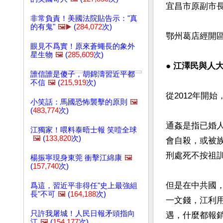
宜昌市原副市
非常負責！美國法院貼告示："真
的有鬼"
🖼️▶️
(
284,072
次)
鄂州葛店經開
眼見不爲實！原來蒼蠅長的象外
星生物
🖼️
(
285,609
次)
● 
江澤民與人
誰信誰是傻子，胡錦濤習近平都
不信
🖼️
(
215,919
次)
從2012年開
小笑話：馬國恐怖襲擊的原則
🖼️
(
483,774
次)
通姦是指已婚
江獨家！喂料泰晤士報 笑噎全球
🖼️
(
133,820
次)
會自殺，或被
刑處死不按祖
楊振寧現身東莞 衝擊江綿康
🖼️
(
157,740
次)
但是在中共國
爲這，習近平非得任"史上最強組
長"不可
🖼️
(
164,188
次)
一文錢，江利
只許我屠城！人民日報矛頭指向
遇，什麼都報
江
🖼️
(
154,177
次)