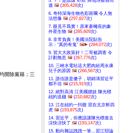
5. ？！是誰讓"野獸"與地球擦肩而
過
🖼️
(
305,428
次)
6. 奇特深海生物色彩斑斕 令人無
法想像
🖼️
(
297,827
次)
7. 眼見不爲實！原來蒼蠅長的象
外星生物
🖼️
(
285,609
次)
8. 非常負責！美國法院貼告
示："真的有鬼"
🖼️▶️
(
284,072
次)
9. 習大大政策好！二哥被調查 令
計劃無恙
🖼️
(
267,776
次)
10. 三峽水電站這大肥肉給周永康
兒子的原因
🖼️
(
266,567
次)
均開除黨籍；三
11. 誰信誰是傻子，胡錦濤習近平
都不信
🖼️
(
215,919
次)
12. 絕對高清 江美國嫖妓 陳光標
紐約送錢
🖼️
(
210,682
次)
13. 江在紐約一抖餿 習在北京斬四
虎
🖼️
(
193,875
次)
14. 習近平，你應該讓陳光標進去
涼快涼快了
🖼️
(
193,147
次)
15. 動向雜誌跩跩一筆…習江辯論