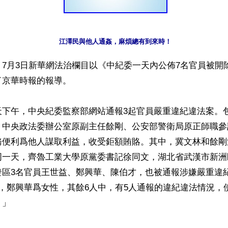
江澤民與他人通姦，麻煩總有到來時！
7月3日新華網法治欄目以《中紀委一天內公佈7名官員被開除
京華時報的報導。

天下午，中央紀委監察部網站通報3起官員嚴重違紀違法案。
、中央政法委辦公室原副主任餘剛、公安部警衛局原正師職參
務便利爲他人謀取利益，收受鉅額賄賂。其中，冀文林和餘剛
同一天，齊魯工業大學原黨委書記徐同文，湖北省武漢市新洲
發區3名官員王世益、鄭興華、陳伯才，也被通報涉嫌嚴重違
，鄭興華爲女性，其餘6人中，有5人通報的違紀違法情況，
」
