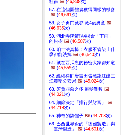
杜甫
🖼️
(
46,838
次)
57. 在這個團體裏獲得同樣的機會
🖼️
(
46,661
次)
58. 女子勇鬥藏獒 救4歲男童
🖼️
(
46,636
次)
59. 湖北寺院驚現4棵會「下雨」
的松樹
🖼️
(
46,587
次)
60. 咱土法真棒！衣服不管染上什
麼都能洗掉
🖼️
(
46,540
次)
61. 藏在西瓜裏的祕密大家都知道
🖼️
(
45,559
次)
62. 維權律師唐吉田告黑龍江建三
江農墾公安局
🖼️
(
45,024
次)
63. 須賈罪惡之多 擢髮難數
🖼️
(
44,921
次)
64. 細節決定「排行與財富」
🖼️
(
44,719
次)
65. 神奇的劉倔子
🖼️
(
44,703
次)
66. 巴西世界盃的「德國製造」與
「臺灣製造」
🖼️
(
44,601
次)