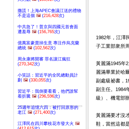
撒謊！上海APEC會議江送的禮物
不是這個
🖼️
(
216,428
次)
中共急了！普京與四國元首會面
遭羞辱
🖼️
(
156,765
次)
1982年，江
億萬富豪賣掉生意 專注作烏克蘭
子工業部衆所周
總統
🖼️
(
102,562
次)
周永康將開審 罪名讓江瘋狂
黃麗滿1945
(
270,342
次)
麗滿畢業於哈爾
小笑話：習近平的全民總動員計
劃
🖼️
(
330,055
次)
副處級祕書，1
副主任。198
習近平：我倒要看看，他們誰幫
着折騰
🖼️
(
296,596
次)
級）、機電部
25週年追憶六四：被打回原形的
老江
🖼️
(
271,400
次)
黃麗滿要才沒
江澤民在四川攀枝花市發大火
🖼️
鞋，當然這都
(
412,615
次)