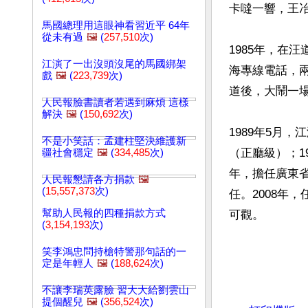
卡噠一響，王冶
馬國總理用這眼神看習近平 64年
從未有過
🖼️
(
257,510
次)
1985年，在
江演了一出沒頭沒尾的馬國綁架
海專線電話，
戲
🖼️
(
223,739
次)
道後，大鬧一場
人民報臉書讀者若遇到麻煩 這樣
解決
🖼️
(
150,692
次)
1989年5月
不是小笑話：孟建柱堅決維護新
（正廳級）；1
疆社會穩定
🖼️
(
334,485
次)
年，擔任廣東省
人民報懇請各方捐款
🖼️
(
15,557,373
次)
任。2008年
幫助人民報的四種捐款方式
(
3,154,193
次)
文章網址: http://w
笑李鴻忠問持槍特警那句話的一
定是年輕人
🖼️
(
188,624
次)
不讓李瑞英露臉 習大大給劉雲山
提個醒兒
🖼️
(
356,524
次)