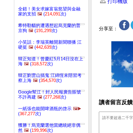
打印機版
全錯！美女求嫁富翁慾望與金融
家的支招
🖼️
(
214,091
次)
希特勒貓的遭遇想起烏克蘭的普
分享至：
京狗
🖼️
(
191,299
次)
小笑話：李瑞英離開新聞聯播 江
硬挺
🖼️
(
442,639
次)
韓正知道！曾慶紅5月14日沒在上
海
🖼️
(
318,572
次)
韓正劉雲山搞鬼 江綿恆未陪習考
察上海
🖼️
(
354,570
次)
Google幫江！封人民報廣告賬號
不許再建
🖼️
(
277,268
次)
讀者留言反饋
一紙張也能開啤酒瓶的啓示
🖼️▶️
(
367,277
次)
獲勝！烏克蘭選他當總統絕非偶
然
🖼️
(
199,996
次)