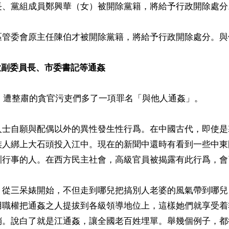
長、黨組成員鄭興華（女）被開除黨籍，將給予行政開除處分。
區管委會原主任陳伯才被開除黨籍，將給予行政開除處分。與
大副委員長、市委書記等通姦
始，遭整肅的貪官污吏們多了一項罪名「與他人通姦」。

人士自願與配偶以外的異性發生性行爲。在中國古代，即使是
族人綁上大石頭投入江中。現在的新聞中還時有看到一些中東
訓行事的人。在西方民主社會，高級官員被揭露有此行爲，會
，從三呆婊開始，不但走到哪兒把搞別人老婆的風氣帶到哪兒
用職權把通姦之人提拔到各級領導地位上，這樣她們就享受着
銷。說白了就是江通姦，讓全國老百姓埋單。舉幾個例子，都