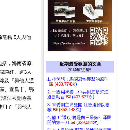
黨籍 5人與他
包括，海南省原
近期最受歡迎的文章
2014年7月5日
謀談紅。這3人
1. 小笑話：馬國恐怖襲擊的原則
涉及『與他人通
🖼️
(
483,774
次)
區、宜昌市、鄂
2. 一團糊塗醬，中共到底是幫江
還是助習
🖼️
(
407,637
次)
紀違法被開除黨
3. 軍委副主席雙開 江急送醫院搶
使用了『與他人
救
🖼️
(
353,148
次)
4. 酷！"通姦"將是向三呆婊江澤民
開的第一刀
🖼️
(
329,584
次)