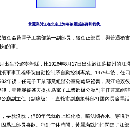
黃麗滿與江在北京上海專線電話裏卿卿我我。
澤民被任命爲電子工業部第一副部長，後任正部長，與普通祕
知的事。

年2月出生於遼寧蓋縣，比1926年8月17日出生於江蘇揚州的江
濱軍事工程學院自動控制系自動控制專業。1975年後，任
982年後，任電子工業部黨組辦公室副處級祕書，與江通姦
4年後，黃麗滿被姦夫提拔爲電子工業部辦公廳副主任兼黨組
辦公廳副主任（副廳級）；直轄市副廳級幹部打國內長途電話
才，要貌沒貌，但80年代就敢上班化妝、噴法國香水、穿嘎
是因爲江部長喜歡。每到午休時間，黃麗滿就悄悄閃進了江部