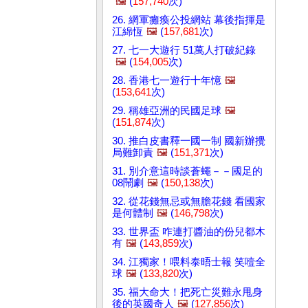
🖼️
(
157,740
次)
26. 網軍癱瘓公投網站 幕後指揮是
江綿恆
🖼️
(
157,681
次)
27. 七一大遊行 51萬人打破紀錄
🖼️
(
154,005
次)
28. 香港七一遊行十年憶
🖼️
(
153,641
次)
29. 稱雄亞洲的民國足球
🖼️
(
151,874
次)
30. 推白皮書釋一國一制 國新辦攪
局難卸責
🖼️
(
151,371
次)
31. 別介意這時談蒼蠅－－國足的
08鬧劇
🖼️
(
150,138
次)
32. 從花錢無忌或無膽花錢 看國家
是何體制
🖼️
(
146,798
次)
33. 世界盃 咋連打醬油的份兒都木
有
🖼️
(
143,859
次)
34. 江獨家！喂料泰晤士報 笑噎全
球
🖼️
(
133,820
次)
35. 福大命大！把死亡災難永甩身
後的英國奇人
🖼️
(
127,856
次)