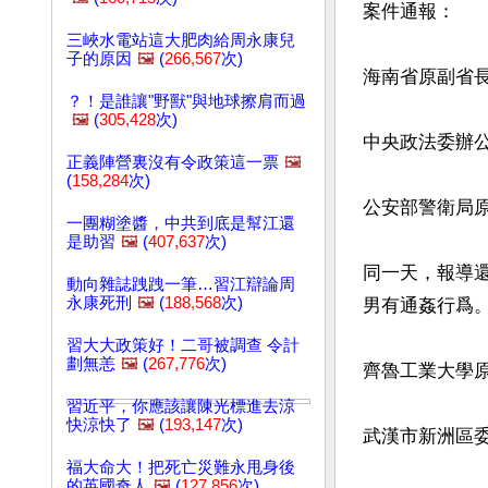
案件通報：

三峽水電站這大肥肉給周永康兒
子的原因
🖼️
(
266,567
次)
海南省原副省長
？！是誰讓"野獸"與地球擦肩而過
🖼️
(
305,428
次)
中央政法委辦
正義陣營裏沒有令政策這一票
🖼️
(
158,284
次)
公安部警衛局
一團糊塗醬，中共到底是幫江還
是助習
🖼️
(
407,637
次)
同一天，報導
動向雜誌跩跩一筆…習江辯論周
永康死刑
🖼️
(
188,568
次)
男有通姦行爲。
習大大政策好！二哥被調查 令計
劃無恙
🖼️
(
267,776
次)
齊魯工業大學原
習近平，你應該讓陳光標進去涼
快涼快了
🖼️
(
193,147
次)
武漢市新洲區委
福大命大！把死亡災難永甩身後
的英國奇人
🖼️
(
127,856
次)