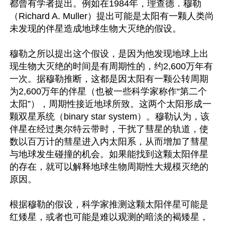
都曾有学者提出。例如在1984年，理查德．穆勒
（Richard A. Muller）提出可能是太阳有一颗人类尚
未发现的伴星造成地球生物大灭绝的假设。

穆勒之所以提出这个假设，是因为他发现地球上出
现生物大灭绝的时间是有周期性的，约2,600万年有
一次。据穆勒推断，这都是因太阳有一颗公转周期
为2,600万年的伴星（也被一些科学家称作“第二个
太阳”），周期性接近地球所致。这两个太阳形成一
颗双星系统（binary star system）。穆勒认为，该
伴星在经过奥尔特云带时，干扰了彗星的轨道，使
数以百万计的彗星进入内太阳系，从而增加了彗星
与地球发生碰撞的机会。如果能找到这颗太阳伴星
的存在，就可以解释地球生物周期性大规模灭绝的
原因。

根据穆勒的假设，科学家推测这颗太阳伴星可能是
红矮星，或者也可能是难以观测的暗淡的褐矮星，