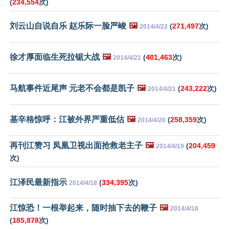
(
234,554
次)
刘云山自说自乐 赵乐际一脸严峻
🖼️
(
271,497
次)
2014/4/22
徐才厚面临生死拉锯大战
🖼️
(
401,463
次)
2014/4/21
马航事件近尾声 元老不会都是凯子
🖼️
(
243,222
次)
2014/4/21
基辛格惊呼：江被外界严重低估
🖼️
(
258,359
次)
2014/4/20
再刊江赞习 凤凰卫视出面抢救老主子
🖼️
(
204,459
2014/4/19
次)
江泽民最新指示
(
334,395
次)
2014/4/18
江惊恐！一根举起来，随时抽下去的鞭子
🖼️
2014/4/18
(
185,878
次)