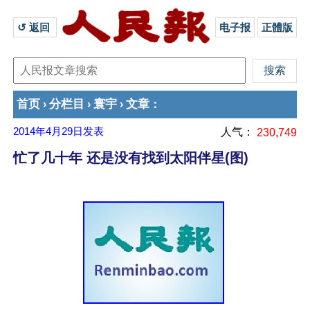
↺ 返回 
电子报
正體版
首页
分栏目
寰宇
文章
›
›
›
：
2014年4月29日
发表
人气：
230,749
忙了几十年 还是没有找到太阳伴星(图)