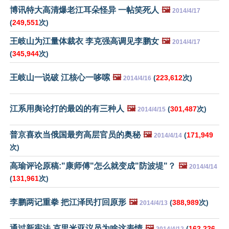
博讯特大高清爆老江耳朵怪异 一帖笑死人
🖼️
2014/4/17
(
249,551
次)
王岐山为江量体裁衣 李克强高调见李鹏女
🖼️
2014/4/17
(
345,944
次)
王岐山一说破 江核心一哆嗦
🖼️
(
223,612
次)
2014/4/16
江系用舆论打的最凶的有三种人
🖼️
(
301,487
次)
2014/4/15
普京喜欢当俄国最穷高层官员的奥秘
🖼️
(
171,949
2014/4/14
次)
高瑜评论原稿:"康师傅"怎么就变成"防波堤"？
🖼️
2014/4/14
(
131,961
次)
李鹏两记重拳 把江泽民打回原形
🖼️
(
388,989
次)
2014/4/13
通过新宪法 克里米亚议员为啥这表情
🖼️
(
162,226