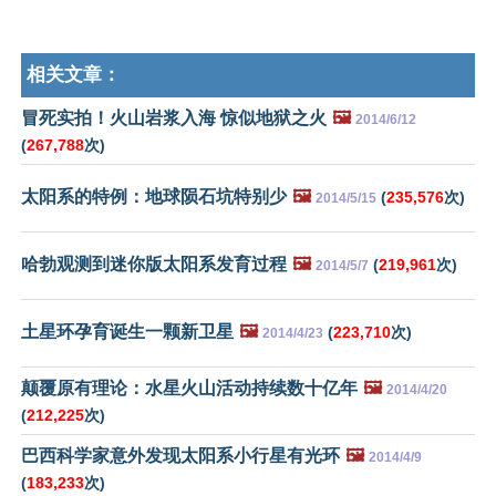
相关文章：
冒死实拍！火山岩浆入海 惊似地狱之火
🖼️
2014/6/12
(
267,788
次)
太阳系的特例：地球陨石坑特别少
🖼️
(
235,576
次)
2014/5/15
哈勃观测到迷你版太阳系发育过程
🖼️
(
219,961
次)
2014/5/7
土星环孕育诞生一颗新卫星
🖼️
(
223,710
次)
2014/4/23
颠覆原有理论：水星火山活动持续数十亿年
🖼️
2014/4/20
(
212,225
次)
巴西科学家意外发现太阳系小行星有光环
🖼️
2014/4/9
(
183,233
次)