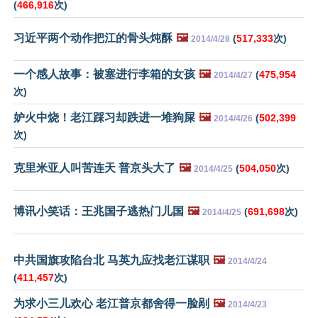
(
466,916
次)
习近平两个动作把江的骨头炖酥
🖼️
(
517,333
次)
2014/4/28
一个感人故事：被塞进行李箱的女孩
🖼️
(
475,954
2014/4/27
次)
妒火中烧！老江踩习却跌进一堆狗屎
🖼️
(
502,399
2014/4/26
次)
克里米亚人叫苦连天 普京头大了
🖼️
(
504,050
次)
2014/4/25
博讯小笑话：王兆国子逃热门儿国
🖼️
(
691,698
次)
2014/4/25
中共国旗攻陷台北 马英九应找老江谋职
🖼️
2014/4/24
(
411,457
次)
为求小三儿欢心 老江普京都舍得一脸剐
🖼️
2014/4/23