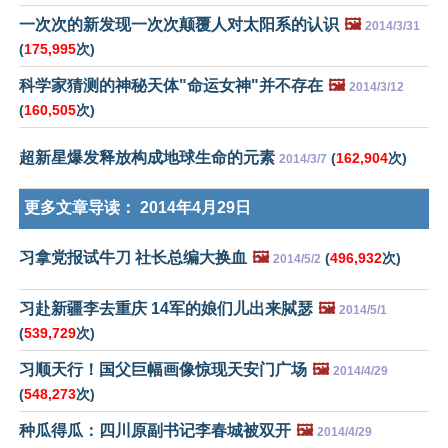
一次次的新发现一次次颠覆人对太阳系的认识
🖼️
2014/3/31
(
175,995
次)
科学家猜测的神秘天体"命运女神"并不存在
🖼️
2014/3/12
(
160,505
次)
超新星爆发释放构成地球生命的元素
(
162,904
次)
2014/3/7
更多文章导读：
2014年4月29日
习拿党报试牛刀 社长总编大换血
🖼️
(
496,932
次)
2014/5/2
习赴新疆李去重庆 14军的娘们儿出来脦瑟
🖼️
2014/5/1
(
539,729
次)
习顺天行！国父巨幅画像惊现天安门广场
🖼️
2014/4/29
(
548,273
次)
种瓜得瓜：四川原副书记李春城被双开
🖼️
2014/4/29