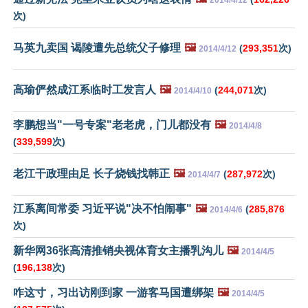
2014/4/12
次)
马英九卖国 谒陵遭先总统父子修理
🖼️
(
293,351
次)
2014/4/12
高瑜俨然成江系临时工发言人
🖼️
(
244,071
次)
2014/4/10
李鹏想当"一号专案"老老虎，门儿都没有
🖼️
2014/4/8
(
339,599
次)
老江干政理由足 长子烧钱找韩正
🖼️
(
287,972
次)
2014/4/7
江系离间常委 习近平说"决不怕闹事"
🖼️
(
285,876
2014/4/6
次)
新华网36张高清推销央视体育女主播乳沟儿
🖼️
2014/4/5
(
196,138
次)
咋这寸，习出访刚到家 一游客马国遭绑架
🖼️
2014/4/5