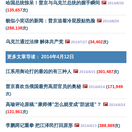
哈国总统惊呆！普京与乌克兰总统的握手瞬间
🖼️
2014/8/30
(
135,657
次)
貌似小笑话的新闻：普京追着冷屁股贴热脸
🖼️
2014/8/29
(
288,138
次)
乌克兰通过法律 解体共产党
🖼️
(
34,402
次)
2014/7/27
更多文章导读：
2014年4月12日
江系用舆论打的最凶的有三种人
🖼️
(
301,487
次)
2014/4/15
普京喜欢当俄国最穷高层官员的奥秘
🖼️
(
171,949
2014/4/14
次)
高瑜评论原稿:"康师傅"怎么就变成"防波堤"？
🖼️
2014/4/14
(
131,961
次)
李鹏两记重拳 把江泽民打回原形
🖼️
(
388,989
次)
2014/4/13