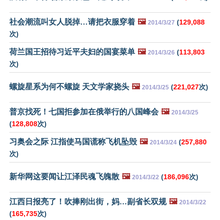
社会潮流叫女人脱掉…请把衣服穿着
🖼️
(
129,088
2014/3/27
次)
荷兰国王招待习近平夫妇的国宴菜单
🖼️
(
113,803
2014/3/26
次)
螺旋星系为何不螺旋 天文学家挠头
🖼️
(
221,027
次)
2014/3/25
普京找死！七国拒参加在俄举行的八国峰会
🖼️
2014/3/25
(
128,808
次)
习奥会之际 江指使马国谎称飞机坠毁
🖼️
(
257,880
2014/3/24
次)
新华网这要闻让江泽民魂飞魄散
🖼️
(
186,096
次)
2014/3/22
江西日报亮了！吹捧刚出街，妈…副省长双规
🖼️
2014/3/22
(
165,735
次)