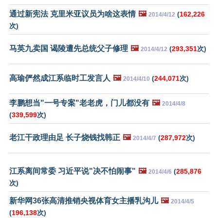
通过新宪法 克里米亚议员为啥这表情
🖼️
(
162,226
2014/4/12
次)
马英九卖国 谒陵遭先总统父子修理
🖼️
(
293,351
次)
2014/4/12
高瑜俨然成江系临时工发言人
🖼️
(
244,071
次)
2014/4/10
李鹏想当"一号专案"老老虎，门儿都没有
🖼️
2014/4/8
(
339,599
次)
老江干政理由足 长子烧钱找韩正
🖼️
(
287,972
次)
2014/4/7
江系离间常委 习近平说"决不怕闹事"
🖼️
(
285,876
2014/4/6
次)
新华网36张高清推销央视体育女主播乳沟儿
🖼️
2014/4/5
(
196,138
次)