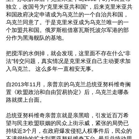
独立，改国号为“克里米亚共和国”，后来克里米亚共
和国政府决定申请成为乌克兰的一个自治共和国，
乌克兰同意了。于是克里米亚成为乌克兰唯一的一
个加盟共和国。俄罗斯租借塞瓦斯托波尔军港的部
分作为黑海舰队的基地。

把搅浑的水倒掉，就会发现，这里面不存在什么“非
法”转交问题，真实情况是克里米亚自己主动要求加
入乌克兰。 这么多年一直相安无事。

自2013年11月，亲普京的乌克兰总统亚努科维奇搁
置《欧盟政治和自由贸易协定》后，乌克兰走哪条
路就摆上台面。

总统亚努科维奇亲普京就是亲黑暗，引发近百万希
望与民主欧盟联姻的民众上街示威，紧张的局势已
持续近3个月，在政府爆发侵犯人权事件后，民众的
不满很快的扩大到要亚努科维奇下台, 最后总统动用