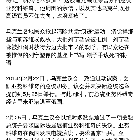
特此声明我绝不参加！”这股退党潮让亲普京的总统
亚努科维奇、他周围的亲信，以及其他乌克兰政府
高级官员不知去向，政府瘫痪了。

乌克兰各地民众掀起清除共党“痕迹”运动，清除掉那
些与前苏维埃政权，大批列宁塑像被推倒，列宁塑
像被推倒时获得旁边大批市民的欢呼。有民众还在
被推倒的列宁塑像的基座上书写“刽子手该死”的标
语。

2014年2月22日，乌克兰议会一致通过动议案，罢
黜亚努科维奇的总统职务。议会并表决新总统选举
提前到5月25日举行。与此同时，前总统亚努科维奇
经克里米亚潜逃至俄国。

2月25日，乌克兰议会以绝对多数票通过了一项罢黜
总统并要求国际法庭逮捕亚努科维奇的决议。亚努
科维奇在俄国发表电视演说，要求普京出兵。至