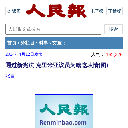
↺ 返回 
电子报
正體版
首页
分栏目
时事
文章
›
›
›
：
2014年4月12日
发表
人气：
162,226
通过新宪法 克里米亚议员为啥这表情(图)
张目