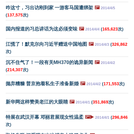
咋这寸，习出访刚到家 一游客马国遭绑架
🖼️
2014/4/5
(
137,575
次)
国内报道的习总讲话为这必须变味
🖼️
(
165,623
次)
2014/4/4
江慌了！默克尔向习近平赠送中国地图
🖼️
(
326,862
2014/4/3
次)
沉不住气了！一段有关MH370的诡异新闻
🖼️
2014/4/2
(
214,307
次)
抛弃糟糠 普京抱着私生子准备新婚
🖼️
(
171,553
次)
2014/4/2
新华网这样赞美老江的大眼睛
🖼️
(
351,869
次)
2014/4/1
特展在武汉开幕 邓丽君展现女性温柔
🖼️▶️
(
296,846
2014/4/1
次)