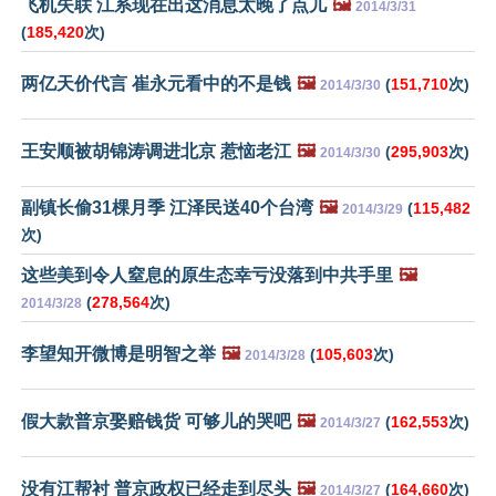
飞机失联 江系现在出这消息太晚了点儿
🖼️
2014/3/31
(
185,420
次)
两亿天价代言 崔永元看中的不是钱
🖼️
(
151,710
次)
2014/3/30
王安顺被胡锦涛调进北京 惹恼老江
🖼️
(
295,903
次)
2014/3/30
副镇长偷31棵月季 江泽民送40个台湾
🖼️
(
115,482
2014/3/29
次)
这些美到令人窒息的原生态幸亏没落到中共手里
🖼️
(
278,564
次)
2014/3/28
李望知开微博是明智之举
🖼️
(
105,603
次)
2014/3/28
假大款普京娶赔钱货 可够儿的哭吧
🖼️
(
162,553
次)
2014/3/27
没有江帮衬 普京政权已经走到尽头
🖼️
(
164,660
次)
2014/3/27