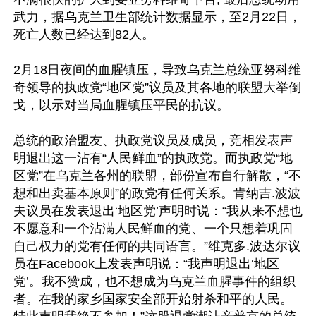
武力，据乌克兰卫生部统计数据显示，至2月22日，
死亡人数已经达到82人。

2月18日夜间的血腥镇压，导致乌克兰总统亚努科维
奇领导的执政党“地区党”议员及其各地的联盟大举倒
戈，以示对当局血腥镇压平民的抗议。

总统的政治盟友、执政党议员及成员，竞相发表声
明退出这一沾有“人民鲜血”的执政党。而执政党“地
区党”在乌克兰各州的联盟，部份宣布自行解散，“不
想和出卖基本原则”的政党有任何关系。肯纳吉.波波
夫议员在发表退出‘地区党’声明时说：“我从来不想也
不愿意和一个沾满人民鲜血的党、一个只想着巩固
自己权力的党有任何的共同语言。”维克多.波达尔议
员在Facebook上发表声明说：“我声明退出‘地区
党’。我不赞成，也不想成为乌克兰血腥事件的组织
者。在我的家乡国家安全部开始射杀和平的人民。