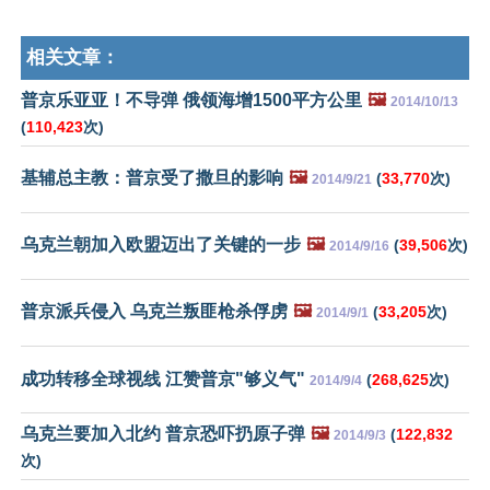
相关文章：
普京乐亚亚！不导弹 俄领海增1500平方公里
🖼️
2014/10/13
(
110,423
次)
基辅总主教：普京受了撒旦的影响
🖼️
(
33,770
次)
2014/9/21
乌克兰朝加入欧盟迈出了关键的一步
🖼️
(
39,506
次)
2014/9/16
普京派兵侵入 乌克兰叛匪枪杀俘虏
🖼️
(
33,205
次)
2014/9/1
成功转移全球视线 江赞普京"够义气"
(
268,625
次)
2014/9/4
乌克兰要加入北约 普京恐吓扔原子弹
🖼️
(
122,832
2014/9/3
次)