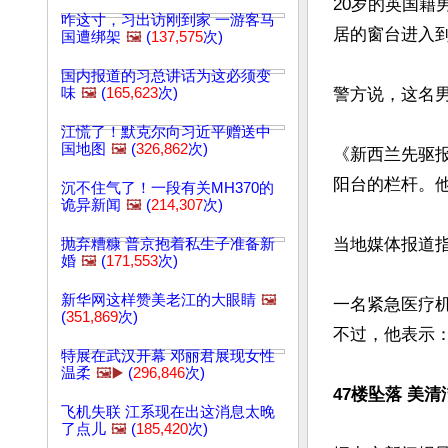
20岁的英国籍
咋这寸，习出访刚到家 一游客马
居的窗台进入到
国遭绑架
🖼️
(
137,575
次)
国内报道的习总讲话为这必须变
味
🖼️
(
165,623
次)
警方说，这名
江慌了！默克尔向习近平赠送中
国地图
🖼️
(
326,862
次)
《新西兰先驱
阳台的栏杆。他
沉不住气了！一段有关MH370的
诡异新闻
🖼️
(
214,307
次)
当地媒体报道
抛弃糟糠 普京抱着私生子准备新
婚
🖼️
(
171,553
次)
新华网这样赞美老江的大眼睛
🖼️
一名紧急医疗
(
351,869
次)
不过，他表示：
特展在武汉开幕 邓丽君展现女性
温柔
🖼️▶️
(
296,846
次)
47楼坠落 美
飞机失联 江系现在出这消息太晚
了点儿
🖼️
(
185,420
次)