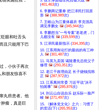
现场实施抢救，
5. 徐才厚面临生死拉锯大战
🖼️
(
401,463
次)
6. 李鹏两记重拳 把江泽民打回原
形
🖼️
(
388,989
次)
7. 王岐山为江量体裁衣 李克强高
调见李鹏女
🖼️
(
345,944
次)
8. 李鹏想当"一号专案"老老虎，门
过眨眼和吐舌头
儿都没有
🖼️
(
339,599
次)
9. 江泽民最新指示 (
334,395
次)
而且只能用下巴
10. 江系用舆论打的最凶的有三种
人
🖼️
(
301,487
次)
11. 马英九卖国 谒陵遭先总统父子
修理
🖼️
(
293,351
次)
过，小伙子再次
12. 老江干政理由足 长子烧钱找韩
人和朋友惊喜不
正
🖼️
(
287,972
次)
13. 江系离间常委 习近平说"决不
怕闹事"
🖼️
(
285,876
次)
14. 刘云山自说自乐 赵乐际一脸严
睾丸癌患者。他
峻
🖼️
(
271,497
次)
个肿瘤，真是巨
15. 《解体党文化》之六：习惯了
的党话(下) (
265,953
次)