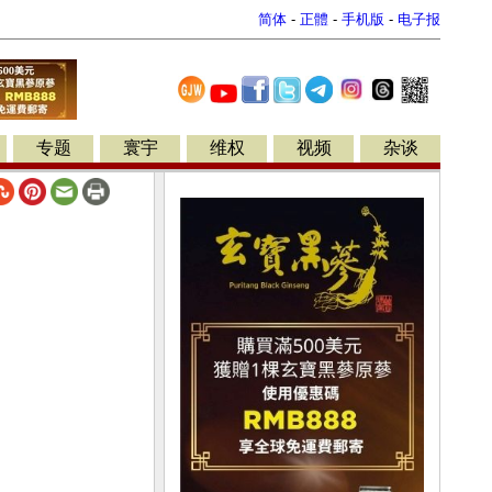
简体
-
正體
-
手机版
-
电子报
专题
寰宇
维权
视频
杂谈