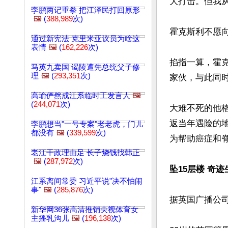
大打击。但我从
李鹏两记重拳 把江泽民打回原形
🖼️
(
388,989
次)
霍克斯利不愿
通过新宪法 克里米亚议员为啥这
表情
🖼️
(
162,226
次)
掐指一算，霍
马英九卖国 谒陵遭先总统父子修
理
🖼️
(
293,351
次)
家伙，与此同时
高瑜俨然成江系临时工发言人
🖼️
(
244,071
次)
大难不死的他
返当年遇险的
李鹏想当"一号专案"老老虎，门儿
都没有
🖼️
(
339,599
次)
为帮助癌症和脊
老江干政理由足 长子烧钱找韩正
🖼️
(
287,972
次)
坠15层楼 奇迹
江系离间常委 习近平说"决不怕闹
事"
🖼️
(
285,876
次)
据英国广播公司
新华网36张高清推销央视体育女
主播乳沟儿
🖼️
(
196,138
次)