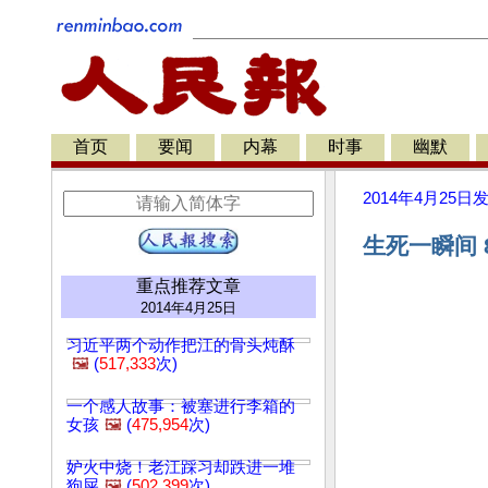
首页
要闻
内幕
时事
幽默
2014年4月25日
生死一瞬间 
重点推荐文章
2014年4月25日
习近平两个动作把江的骨头炖酥
🖼️
(
517,333
次)
一个感人故事：被塞进行李箱的
女孩
🖼️
(
475,954
次)
妒火中烧！老江踩习却跌进一堆
狗屎
🖼️
(
502,399
次)