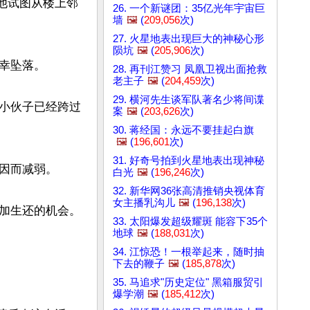
时他试图从楼上邻
26. 一个新谜团：35亿光年宇宙巨
墙
🖼️
(
209,056
次)
27. 火星地表出现巨大的神秘心形
陨坑
🖼️
(
205,906
次)
坠落。

28. 再刊江赞习 凤凰卫视出面抢救
老主子
🖼️
(
204,459
次)
29. 横河先生谈军队著名少将间谍
小伙子已经跨过
案
🖼️
(
203,626
次)
30. 蒋经国：永远不要挂起白旗
🖼️
(
196,601
次)
31. 好奇号拍到火星地表出现神秘
因而减弱。

白光
🖼️
(
196,246
次)
32. 新华网36张高清推销央视体育
女主播乳沟儿
🖼️
(
196,138
次)
加生还的机会。
33. 太阳爆发超级耀斑 能容下35个
地球
🖼️
(
188,031
次)
34. 江惊恐！一根举起来，随时抽
下去的鞭子
🖼️
(
185,878
次)
35. 马追求"历史定位" 黑箱服贸引
爆学潮
🖼️
(
185,412
次)