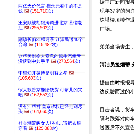
据中广新闻报导
两亿天价代言 崔永元看中的不是
现年37岁的阿
钱
🖼️
(
151,710
次)
栋塔楼顶楼作
王安顺被胡锦涛调进北京 惹恼老
江
🖼️
(
295,903
次)
广场。

副镇长偷31棵月季 江泽民送40个
台湾
🖼️
(
115,482
次)
弟弟当场丧生，
这些美到令人窒息的原生态幸亏
没落到中共手里
🖼️
(
278,564
次)
清洁员捡烟蒂 
李望知开微博是明智之举
🖼️
(
105,603
次)
据自由时报报导
假大款普京娶赔钱货 可够儿的哭
边疾驶而过的小
吧
🖼️
(
162,553
次)
没有江帮衬 普京政权已经走到尽
目击者说，货
头
🖼️
(
164,660
次)
隔岛跌落对向
社会潮流叫女人脱掉…请把衣服
送医后不久宣告
穿着
🖼️
(
129,088
次)