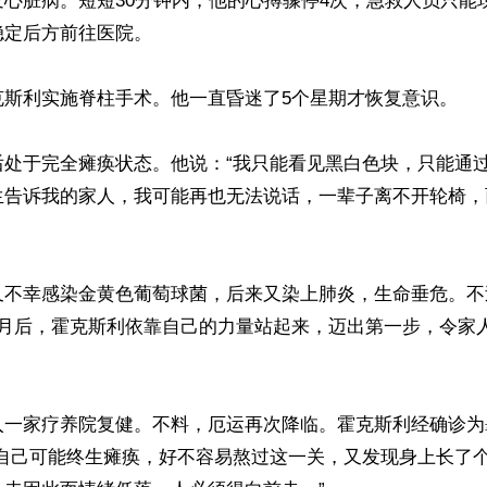
心脏病。短短30分钟内，他的心搏骤停4次，急救人员只能
定后方前往医院。

斯利实施脊柱手术。他一直昏迷了5个星期才恢复意识。

后处于完全瘫痪状态。他说：“我只能看见黑白色块，只能通
生告诉我的家人，我可能再也无法说话，一辈子离不开轮椅，
又不幸感染金黄色葡萄球菌，后来又染上肺炎，生命垂危。不
个月后，霍克斯利依靠自己的力量站起来，迈出第一步，令家
入一家疗养院复健。不料，厄运再次降临。霍克斯利经确诊为
悉自己可能终生瘫痪，好不容易熬过这一关，又发现身上长了