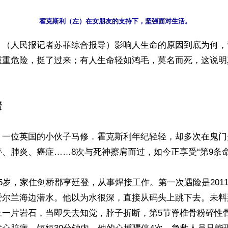
】（人民报记者苏菲综合报导）影响人生命的原因到底为何，
重重危险，挺了过来；有人生命轻如鸿毛，莫名而死，这说明
蛋
，一位英国的小伙子马修．霍克斯利年纪轻轻，却多次在鬼门关
、肺炎、癌症……8次与死神擦肩而过，如今正享受“第9条命”
5岁，家住剑桥郡亨廷登，从事焊接工作。第一次遇险是201
尔兰海边潜水。他以为水很深，直接从码头上跳下去。未料那
上一片岩石，当即失去知觉，脖子折断，第5节脊椎骨粉碎性