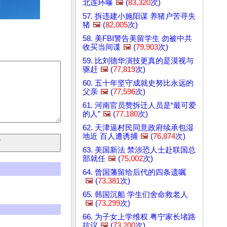
北连环曝
🖼️
(
83,320
次)
57. 拆违建小施阳谋 养猪户苦寻失
猪
🖼️
(
82,005
次)
58. 美FBI警告美留学生 勿被中共
收买当间谍
🖼️
(
79,903
次)
59. 比刘德华演技更真的是漠视与
驱赶
🖼️
(
77,819
次)
60. 五十年坚守成就史努比永远的
父亲
🖼️
(
77,596
次)
61. 河南官员赞拆迁人员是“最可爱
的人”
🖼️
(
77,180
次)
62. 天津逼村民同意政府续承包湿
地近 百人遭诱捕
🖼️
(
76,874
次)
63. 美国新法 禁涉恐人士赴联国总
部就任
🖼️
(
75,002
次)
64. 曾国藩留给后代的四条遗嘱
🖼️
(
73,381
次)
65. 韩国沉船 学生们舍命救老人
🖼️
(
73,299
次)
66. 为子女上学维权 粤宁家长堵路
抗议
🖼️
(
73,200
次)