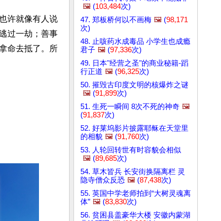
🖼️
(
103,484
次)
也许就像有人说
47. 郑板桥何以不画梅
🖼️
(
98,171
次)
逃过一劫；善事
48. 止咳药水成毒品 小学生也成瘾
拿命去抵了。所
君子
🖼️
(
97,336
次)
49. 日本"经营之圣"的商业秘籍-蹈
行正道
🖼️
(
96,325
次)
50. 摧毁古印度文明的核爆炸之谜
🖼️
(
91,899
次)
51. 生死一瞬间 8次不死的神奇
🖼️
(
91,837
次)
52. 好莱坞影片披露耶稣在天堂里
的相貌
🖼️
(
91,760
次)
53. 人轮回转世有时容貌会相似
🖼️
(
89,685
次)
54. 草木皆兵 长安街换隔离栏 灵
隐寺僧众反恐
🖼️
(
87,438
次)
55. 英国中学老师拍到“大树灵魂离
体”
🖼️
(
83,830
次)
56. 贫困县盖豪华大楼 安徽内蒙湖