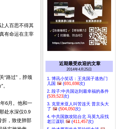
让人百思不得其
真有命运在主宰
近期最受欢迎的文章
2014年4月25日
“路过”，脖颈
1. 博讯小笑话：王兆国子逃热门
儿国
🖼️
(
691,698
次)
。

2. 段子:中共国达到最幸福的条件
(
539,523
次)
1年6月。他和一
3. 克里米亚人叫苦连天 普京头大
了
🖼️
(
504,050
次)
处水深仅0.9
4. 中共国旗攻陷台北 马英九应找
骨折，致使肺部
老江谋职
🖼️
(
411,457
次)