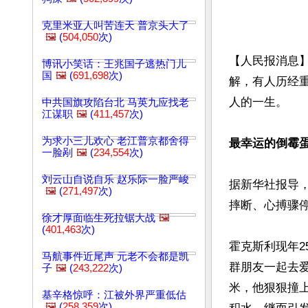
克里米亚人叫苦连天 普京头大了
🖼️
(
504,050
次)
【人民报消息
博讯小笑话：王兆国子逃热门儿
国
🖼️
(
691,698
次)
解，有人历经
人的一生。

中共国旗攻陷台北 马英九应找老
江谋职
🖼️
(
411,457
次)
为求小三儿欢心 老江普京都舍得
最幸运的倒霉
一脸剐
🖼️
(
234,554
次)
刘云山自说自乐 赵乐际一脸严峻
据新华社报导
🖼️
(
271,497
次)
摔断、心搏骤停
徐才厚面临生死拉锯大战
🖼️
(
401,463
次)
霍克斯利现年2
马航事件近尾声 元老不会都是凯
群朋友一起去爱
子
🖼️
(
243,222
次)
米，他狠狠撞
基辛格惊呼：江被外界严重低估
🖼️
(
258,359
次)