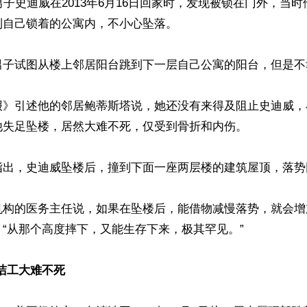
男子史迪威在2013年6月16日回家时，发现被锁在门外，当
自己锁着的公寓内，不小心坠落。

男子试图从楼上邻居阳台跳到下一层自己公寓的阳台，但是不幸
报》引述他的邻居鲍蒂斯塔说，她还没有来得及阻止史迪威，
失足坠楼，居然大难不死，仅受到骨折和内伤。

指出，史迪威坠楼后，撞到下面一座两层楼的建筑屋顶，落势
机构的医务主任说，如果在坠楼后，能借物减慢落势，就会增
“从那个高度摔下，又能生存下来，极其罕见。”

清洁工大难不死