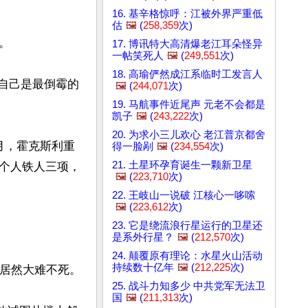
16. 基辛格惊呼：江被外界严重低
估
🖼️
(
258,359
次)


17. 博讯特大高清爆老江耳朵怪异
一帖笑死人
🖼️
(
249,551
次)
18. 高瑜俨然成江系临时工发言人
自己是最倒霉的
🖼️
(
244,071
次)
19. 马航事件近尾声 元老不会都是
凯子
🖼️
(
243,222
次)
20. 为求小三儿欢心 老江普京都舍
月，霍克斯利重
得一脸剐
🖼️
(
234,554
次)
21. 土星环孕育诞生一颗新卫星
个人铁人三项，
🖼️
(
223,710
次)
22. 王岐山一说破 江核心一哆嗦
🖼️
(
223,612
次)
23. 它是绕流浪行星运行的卫星还
是系外行星？
🖼️
(
212,570
次)
24. 颠覆原有理论：水星火山活动
持续数十亿年
🖼️
(
212,225
次)
居然大难不死。

25. 战斗力知多少 中共党军无法卫
国
🖼️
(
211,313
次)