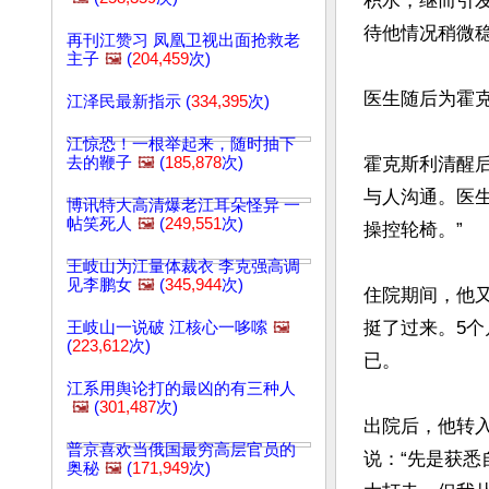
积水，继而引发
待他情况稍微稳
再刊江赞习 凤凰卫视出面抢救老
主子
🖼️
(
204,459
次)
医生随后为霍克
江泽民最新指示 (
334,395
次)
江惊恐！一根举起来，随时抽下
去的鞭子
🖼️
(
185,878
次)
霍克斯利清醒
与人沟通。医
博讯特大高清爆老江耳朵怪异 一
帖笑死人
🖼️
(
249,551
次)
操控轮椅。”

王岐山为江量体裁衣 李克强高调
见李鹏女
🖼️
(
345,944
次)
住院期间，他
挺了过来。5
王岐山一说破 江核心一哆嗦
🖼️
(
223,612
次)
已。

江系用舆论打的最凶的有三种人
🖼️
(
301,487
次)
出院后，他转
普京喜欢当俄国最穷高层官员的
说：“先是获
奥秘
🖼️
(
171,949
次)