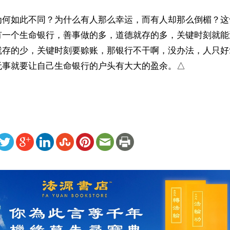
为何如此不同？为什么有人那么幸运，而有人却那么倒楣？这
有一个生命银行，善事做的多，道德就存的多，关键时刻就能
就存的少，关键时刻要赊账，那银行不干啊，没办法，人只好
无事就要让自己生命银行的户头有大大的盈余。△
ww.renminbao.com/rmb/articles/2014/4/25/59340.html