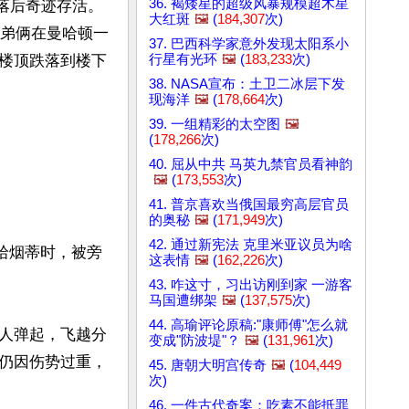
36. 褐矮星的超级风暴规模超木星
跌落后奇迹存活。
大红斑
🖼️
(
184,307
次)
兄弟俩在曼哈顿一
37. 巴西科学家意外发现太阳系小
行星有光环
🖼️
(
183,233
次)
楼顶跌落到楼下
38. NASA宣布：土卫二冰层下发
现海洋
🖼️
(
178,664
次)
39. 一组精彩的太空图
🖼️
(
178,266
次)
40. 屈从中共 马英九禁官员看神韵
🖼️
(
173,553
次)
41. 普京喜欢当俄国最穷高层官员
的奥秘
🖼️
(
171,949
次)
42. 通过新宪法 克里米亚议员为啥
捡拾烟蒂时，被旁
这表情
🖼️
(
162,226
次)
43. 咋这寸，习出访刚到家 一游客
马国遭绑架
🖼️
(
137,575
次)
44. 高瑜评论原稿:"康师傅"怎么就
人弹起，飞越分
变成"防波堤"？
🖼️
(
131,961
次)
仍因伤势过重，
45. 唐朝大明宫传奇
🖼️
(
104,449
次)
46. 一件古代奇案：吃素不能抵罪