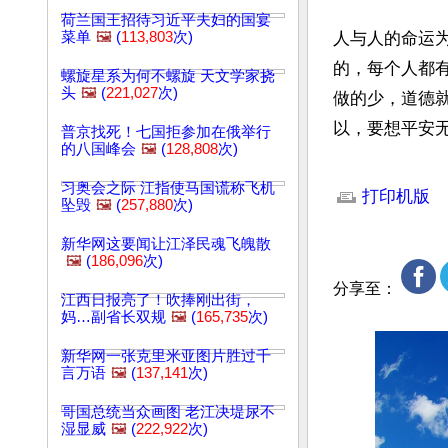
荷兰国王招待习近平夫妇的国宴
菜单
🖼️
(
113,803
次)
人与人的命运
的，每个人都
螺旋星系为何不螺旋 天文学家挠
头
🖼️
(
221,027
次)
做的少，道德
以，要想平安
普京找死！七国拒参加在俄举行
的八国峰会
🖼️
(
128,808
次)
文章网址: http://w
习奥会之际 江指使马国谎称飞机
打印机版
坠毁
🖼️
(
257,880
次)
新华网这要闻让江泽民魂飞魄散
🖼️
(
186,096
次)
分享至：
江西日报亮了！吹捧刚出街，
妈…副省长双规
🖼️
(
165,735
次)
新华网一张克里米亚图片胜过千
言万语
🖼️
(
137,141
次)
哥国总统当众画图 老江决堤尿不
湿显威
🖼️
(
222,922
次)