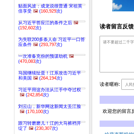
贴面风波：成龙说很普通 宋祖英
倍享受
🖼️
(
160,929
次)
从习近平答应江的条件之后
🖼️
读者留言反馈
(
192,602
次)
为失联200多条人命 习近平一口答
应条件
🖼️
(
293,797
次)
一次准备充份的预谋劫机
🖼️
(
470,083
次)
马国继续扯蛋！江系攻击习近平
和美国
🖼️
(
264,194
次)
读者暱称:
习近平用这办法从江手中夺过权
🖼️
(
242,854
次)
刘云山，新华网这新闻太丢江脸
欢迎您的留言
🖼️
(
170,100
次)
跟习转磨磨儿！江的大马裤裆开
绽了
🖼️
(
230,307
次)