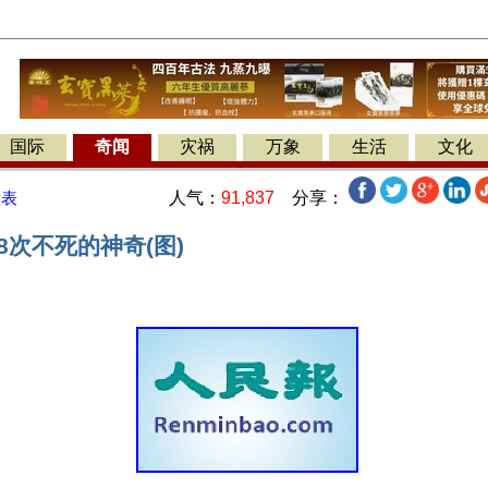
国际
奇闻
灾祸
万象
生活
文化
人气：
91,837
分享：
发表
8次不死的神奇(图)