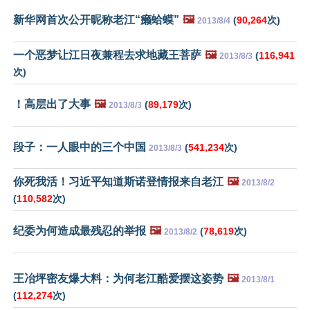
新华网首次公开昵称老江“癞蛤蟆”
🖼️
(
90,264
次)
2013/8/4
一个恶梦让江日夜兼程去求地藏王菩萨
🖼️
(
116,941
2013/8/3
次)
！高层出了大事
🖼️
(
89,179
次)
2013/8/3
段子：一人眼中的三个中国
(
541,234
次)
2013/8/3
你死我活！习近平知道斯诺登情报来自老江
🖼️
2013/8/2
(
110,582
次)
纪委为何造成最残忍的举报
🖼️
(
78,619
次)
2013/8/2
王冶坪密友爆大料：为何老江酷爱摆这姿势
🖼️
2013/8/1
(
112,274
次)