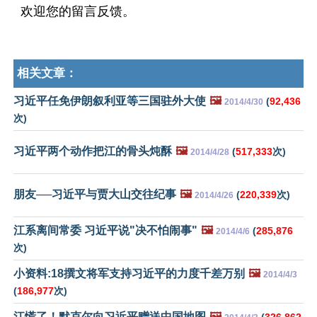
欢迎您的留言反馈。
相关文章：
习近平任免伊朗叙利亚等三国驻外大使
🖼️
(
92,436
2014/4/30
次)
习近平两个动作把江的骨头炖酥
🖼️
(
517,333
次)
2014/4/28
朋友──习近平与贾大山交往纪事
🖼️
(
220,339
次)
2014/4/26
江系离间常委 习近平说"决不怕闹事"
🖼️
(
285,876
2014/4/6
次)
小资料:18撰文将军支持习近平的力度千差万别
🖼️
2014/4/3
(
186,977
次)
江慌了！默克尔向习近平赠送中国地图
🖼️