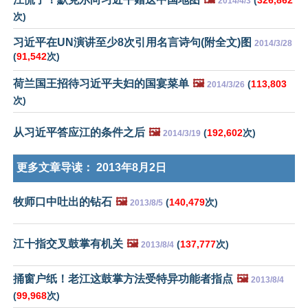
(
326,862
2014/4/3
次)
习近平在UN演讲至少8次引用名言诗句(附全文)图
2014/3/28
(
91,542
次)
荷兰国王招待习近平夫妇的国宴菜单
🖼️
(
113,803
2014/3/26
次)
从习近平答应江的条件之后
🖼️
(
192,602
次)
2014/3/19
更多文章导读：
2013年8月2日
牧师口中吐出的钻石
🖼️
(
140,479
次)
2013/8/5
江十指交叉鼓掌有机关
🖼️
(
137,777
次)
2013/8/4
捅窗户纸！老江这鼓掌方法受特异功能者指点
🖼️
2013/8/4
(
99,968
次)