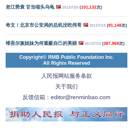
老江势衰 甘当缩头乌龟
🖼️
(
101,132
次)
2013/7/20
奇文！北京市公安局的总机没吃伟哥
🖼️
(
91,148
次)
2013/7/19
维吾尔族姐妹为何遮蔽自己的美丽
🖼️
(
387,969
次)
2013/7/19
Copyright© RMB Public Foundation Inc.
All Rights Reserved
人民报网站服务条款
关于我们
反馈信箱：
editor@renminbao.com