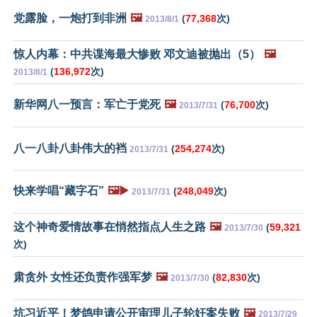
党露脸，一炮打到非洲
🖼️
(
77,368
次)
2013/8/1
惊人内幕：中共谍海最大惨败 邓文迪被抛出（5）
🖼️
(
136,972
次)
2013/8/1
新华网八一预言：军亡于党死
🖼️
(
76,700
次)
2013/7/31
八一八卦八卦伟大的裆
(
254,274
次)
2013/7/31
快来学唱“藏字石”
🖼️▶️
(
248,049
次)
2013/7/31
这个神奇爱情故事在悄然指点人生之路
🖼️
(
59,321
2013/7/30
次)
肃贪外 女性还负责作强军梦
🖼️
(
82,830
次)
2013/7/30
坑习近平！梦鸽申请公开审理儿子轮奸案失败
🖼️
2013/7/29