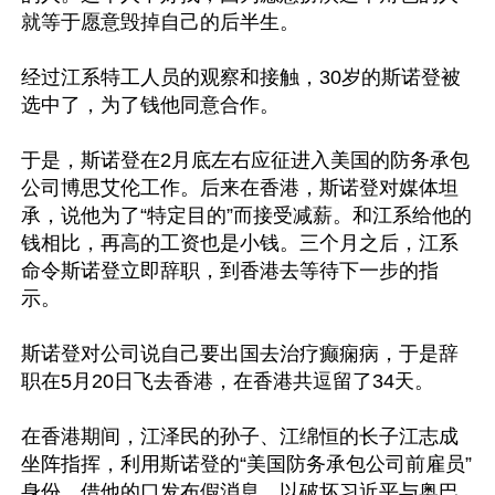
就等于愿意毁掉自己的后半生。

经过江系特工人员的观察和接触，30岁的斯诺登被
选中了，为了钱他同意合作。

于是，斯诺登在2月底左右应征进入美国的防务承包
公司博思艾伦工作。后来在香港，斯诺登对媒体坦
承，说他为了“特定目的”而接受减薪。和江系给他的
钱相比，再高的工资也是小钱。三个月之后，江系
命令斯诺登立即辞职，到香港去等待下一步的指
示。

斯诺登对公司说自己要出国去治疗癫痫病，于是辞
职在5月20日飞去香港，在香港共逗留了34天。

在香港期间，江泽民的孙子、江绵恒的长子江志成
坐阵指挥，利用斯诺登的“美国防务承包公司前雇员”
身份，借他的口发布假消息，以破坏习近平与奥巴