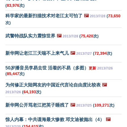
(
83,976
次)
科学家的最新扫描技术对老江太可怕了
🖼️
(
73,650
2013/7/28
次)
武警特战队实力震惊世界
🖼️
(
75,420
次)
2013/7/28
新华网让老江三天喘不上来气儿
🖼️
(
72,394
次)
2013/7/27
50岁播音员李易去世 活着的不易（多图）
更新
2013/7/26
(
85,447
次)
为何修正大陆网友的中国近代言论自由度比较表
🖼️
(
64,193
次)
2013/7/26
新华网公开骂老江把英子睡残了
🖼️
(
109,271
次)
2013/7/25
惊人内幕：中共谍海最大惨败 邓文迪被抛出（4）
🖼️
(
154,615
次)
2013/7/25