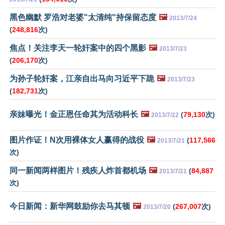
黑色幽默 罗浩对老婆"太清纯"持保留态度
🖼️
2013/7/24
(
248,816
次)
焦点！关注李天一轮奸案中的四个黑影
🖼️
2013/7/23
(
206,170
次)
为孙子轮奸案，江亲自出马向习近平下跪
🖼️
2013/7/23
(
182,731
次)
亲妹曝光！金正恩任命其为活动科长
🖼️
(
79,130
次)
2013/7/22
图片作证！N次用裸体女人赢得的战役
🖼️
(
117,566
2013/7/21
次)
同一新闻两样图片！残疾人炸首都机场
🖼️
(
84,887
2013/7/21
次)
今日新闻：新华网鼓励你去马其顿
🖼️
(
267,007
次)
2013/7/20