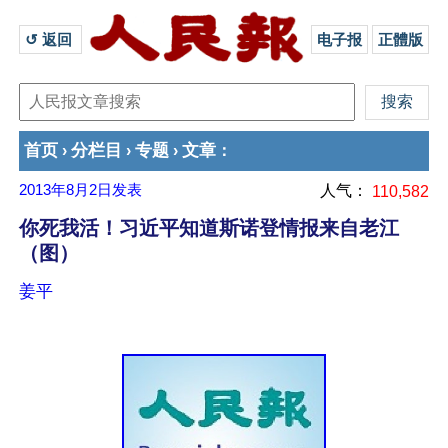
↺ 返回 
电子报
正體版
首页
分栏目
专题
文章
›
›
›
：
2013年8月2日
发表
人气：
110,582
你死我活！习近平知道斯诺登情报来自老江
（图）
姜平